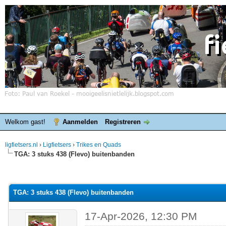
Welkom gast!
Aanmelden
Registreren
ligfietsers.nl
›
Ligfietsers
›
Trikes en Quads
TGA: 3 stuks 438 (Flevo) buitenbanden
elde waardering is 0
TGA: 3 stuks 438 (Flevo) buitenbanden
17-Apr-2026, 12:30 PM