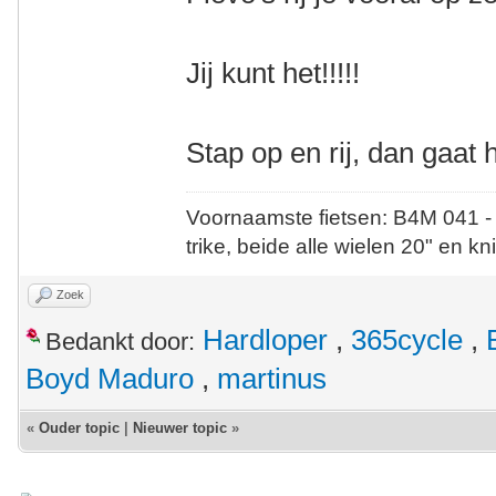
Jij kunt het!!!!!
Stap op en rij, dan gaat 
Voornaamste fietsen: B4M 041 -
trike, beide alle wielen 20" en kn
Zoek
Hardloper
,
365cycle
,
Bedankt door:
Boyd Maduro
,
martinus
«
Ouder topic
|
Nieuwer topic
»