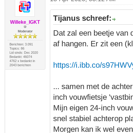
Tijanus schreef:
Willeke_IGKT
Dat zal een beetje van 
Moderator
af hangen. Er zit een (k
Berichten: 3.091
Topics: 86
Lid sinds: Dec 2020
Bedankt: 46074
4762 x bedankt in
https://i.ibb.co/s97HW
2043 berichten
... samen met de achter
inch vouwfietsje 'vastbi
Mijn eigen 24-inch vouwf
snel stabiel achterop p
Morgen kan ik wel even