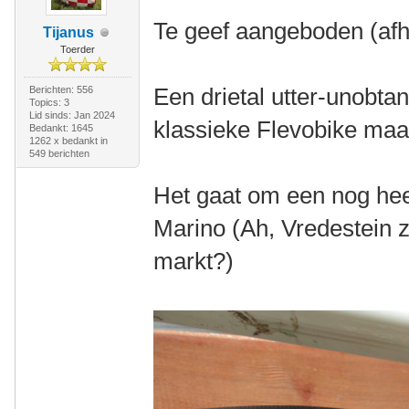
Te geef aangeboden (afha
Tijanus
Toerder
Een drietal utter-unobta
Berichten: 556
Topics: 3
Lid sinds: Jan 2024
klassieke Flevobike maa
Bedankt: 1645
1262 x bedankt in
549 berichten
Het gaat om een nog hee
Marino (Ah, Vredestein z
markt?)