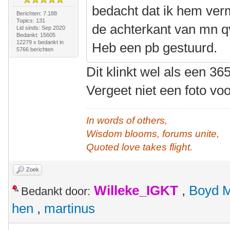
bedacht dat ik hem verm
Berichten: 7.188
Topics: 131
de achterkant van mn qv
Lid sinds: Sep 2020
Bedankt: 15605
12279 x bedankt in
Heb een pb gestuurd.
5766 berichten
Dit klinkt wel als een 3
Vergeet niet een foto vo
In words of others,
Wisdom blooms, forums unite,
Quoted love takes flight.
Zoek
Willeke_IGKT
,
Boyd 
Bedankt door:
hen
,
martinus