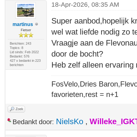
18-Apr-2026, 08:35 AM
Super aanbod,hopelijk kr
martinus
wel wat liefde nodig zo t
Fietser
Vraagje aan de Flevona
Berichten: 243
Topics: 8
door de bocht?
Lid sinds: Feb 2022
Bedankt: 576
427 x bedankt in 223
Heb zelf alleen ervaring
berichten
FosVelo,Dries Baron,Flevo
favorieten,rest = n+1
Zoek
NielsKo
,
Willeke_IGK
Bedankt door: