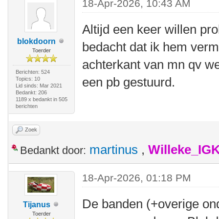
18-Apr-2026, 10:43 AM
Altijd een keer willen pr
blokdoorn
bedacht dat ik hem vermo
Toerder
achterkant van mn qv wel
Berichten: 524
een pb gestuurd.
Topics: 10
Lid sinds: Mar 2021
Bedankt: 206
1189 x bedankt in 505
berichten
Zoek
martinus
,
Willeke_IG
Bedankt door:
18-Apr-2026, 01:18 PM
De banden (+overige ond
Tijanus
Toerder