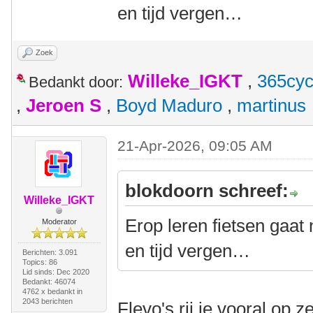
en tijd vergen…
Zoek
Willeke_IGKT
,
365cyc
Bedankt door:
,
Jeroen S
,
Boyd Maduro
,
martinus
21-Apr-2026, 09:05 AM
blokdoorn schreef:
Willeke_IGKT
Erop leren fietsen gaat
Moderator
en tijd vergen…
Berichten: 3.091
Topics: 86
Lid sinds: Dec 2020
Bedankt: 46074
4762 x bedankt in
2043 berichten
Flevo's rij je vooral op 