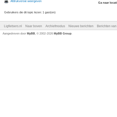
Afdrukversie weergeven
Ga naar locat
Gebruikers die dit topic lezen: 1 gast(en)
Ligfietsers.nl
Naar boven
Archiefmodus
Nieuwe berichten
Berichten va
Aangedreven door
MyBB
, © 2002-2026
MyBB Group
.