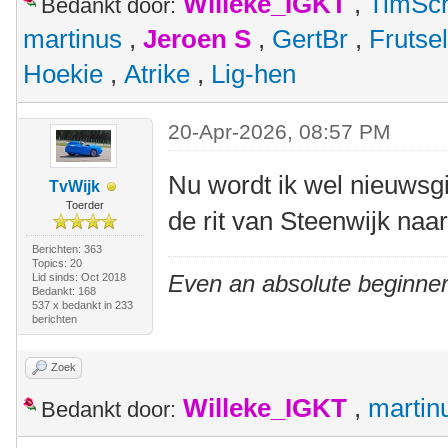
Willeke_IGKT
,
TimSc
Bedankt door:
martinus
,
Jeroen S
,
GertBr
,
Frutsel
Hoekie
,
Atrike
,
Lig-hen
20-Apr-2026, 08:57 PM
Nu wordt ik wel nieuwsgi
TvWijk
Toerder
de rit van Steenwijk naa
Berichten: 363
Topics: 20
Even an absolute beginner
Lid sinds: Oct 2018
Bedankt: 168
537 x bedankt in 233
berichten
Zoek
Willeke_IGKT
,
martin
Bedankt door: