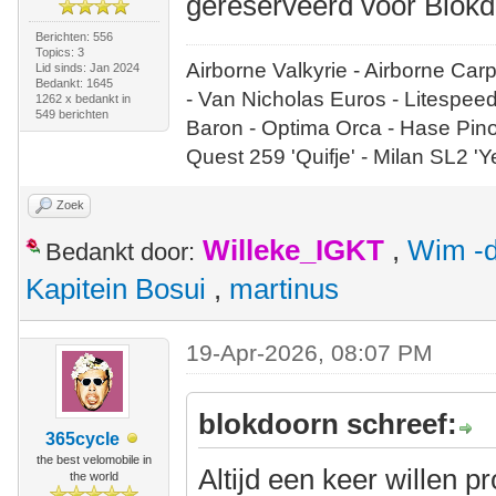
gereserveerd voor Blokd
Berichten: 556
Topics: 3
Airborne Valkyrie - Airborne Car
Lid sinds: Jan 2024
Bedankt: 1645
- Van Nicholas Euros - Litespee
1262 x bedankt in
549 berichten
Baron - Optima Orca - Hase Pin
Quest 259 'Quifje' - Milan SL2 '
Zoek
Willeke_IGKT
,
Wim -d
Bedankt door:
Kapitein Bosui
,
martinus
19-Apr-2026, 08:07 PM
blokdoorn schreef:
365cycle
the best velomobile in
Altijd een keer willen p
the world