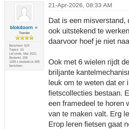
21-Apr-2026, 08:33 AM
Dat is een misverstand, 
blokdoorn
ook uitstekend te werke
Toerder
daarvoor hoef je niet n
Berichten: 524
Topics: 10
Lid sinds: Mar 2021
Bedankt: 206
Ook met 6 wielen rijdt d
1189 x bedankt in 505
berichten
briljante kantelmechanis
leuk om te weten dat er
fietscollecties bestaan. 
een framedeel te horen
van te maken valt. Erg l
Erop leren fietsen gaat 