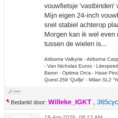
vouwfietsje 'vastbinden' 
Mijn eigen 24-inch vouwfi
snel stabiel achterop pl
Morgen kan ik wel even 
tussen de wielen is...
Airborne Valkyrie - Airborne Car
- Van Nicholas Euros - Litespee
Baron - Optima Orca - Hase Pin
Quest 259 'Quifje' - Milan SL2 '
Zoek
Willeke_IGKT
,
365cyc
Bedankt door:
18-Apr-2026, 08:12 AM