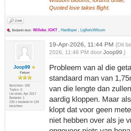
Wisdom blooms, forums unite,
Quoted love takes flight.
Zoek
Willeke_IGKT
,
Hardloper
,
LigfietsWilsum
Bedankt door:
19-Apr-2026, 11:44 PM
(Dit b
2026, 11:46 PM door
Joop99
.)
Probleem van al die getal
Joop99
Fietser
standaard man van 1,75mt
Berichten: 165
van die lengte dan zullen
Topics: 6
Lid sinds: Apr 2017
aardig kloppen. Maar als 
Bedankt: 1
235 x bedankt in 129
berichten
klopt dat voor geen mete
niet hebben over als je v
ongeveer niets van bepaa