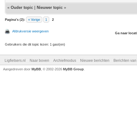
«
Ouder topic
|
Nieuwer topic
»
Pagina's (2):
« Vorige
1
2
Afdrukversie weergeven
Ga naar locat
Gebruikers die dit topic lezen: 1 gast(en)
Ligfietsers.nl
Naar boven
Archiefmodus
Nieuwe berichten
Berichten va
Aangedreven door
MyBB
, © 2002-2026
MyBB Group
.