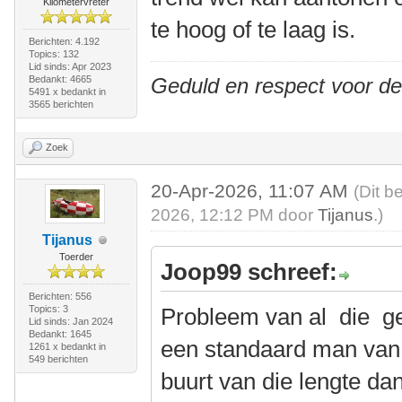
Kilometervreter
te hoog of te laag is.
Berichten: 4.192
Topics: 132
Lid sinds: Apr 2023
Bedankt: 4665
Geduld en respect voor d
5491 x bedankt in
3565 berichten
Zoek
20-Apr-2026, 11:07 AM
(Dit b
2026, 12:12 PM door
Tijanus
.)
Tijanus
Toerder
Joop99 schreef:
Berichten: 556
Topics: 3
Probleem van al die get
Lid sinds: Jan 2024
Bedankt: 1645
een standaard man van 1
1261 x bedankt in
549 berichten
buurt van die lengte dan