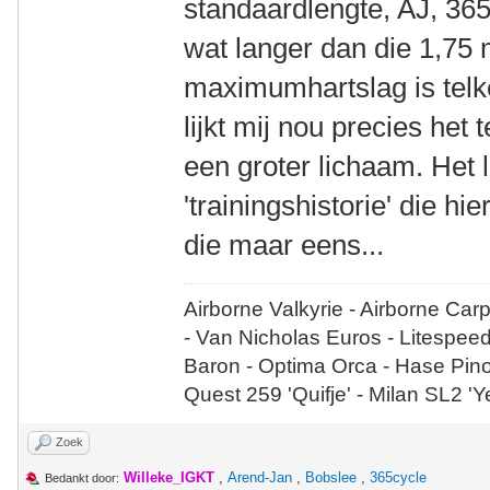
standaardlengte, AJ, 365
wat langer dan die 1,75 
maximumhartslag is telk
lijkt mij nou precies het
een groter lichaam. Het l
'trainingshistorie' die hi
die maar eens...
Airborne Valkyrie - Airborne Car
- Van Nicholas Euros - Litespee
Baron - Optima Orca - Hase Pin
Quest 259 'Quifje' - Milan SL2 '
Zoek
Willeke_IGKT
,
Arend-Jan
,
Bobslee
,
365cycle
Bedankt door: