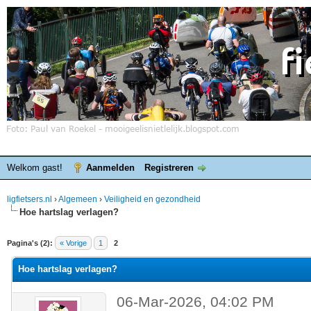
Welkom gast!
Aanmelden
Registreren
ligfietsers.nl
›
Algemeen
›
Veiligheid en gezondheid
Hoe hartslag verlagen?
elde waardering is 0
Pagina's (2):
« Vorige
1
2
Hoe hartslag verlagen?
06-Mar-2026, 04:02 PM