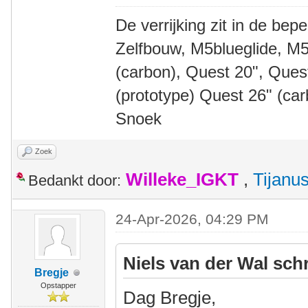
De verrijking zit in de bep
Zelfbouw, M5blueglide, M5
(carbon), Quest 20", Que
(prototype) Quest 26" (ca
Snoek
Zoek
Willeke_IGKT
,
Tijanu
Bedankt door:
24-Apr-2026, 04:29 PM
Niels van der Wal sch
Bregje
Opstapper
Dag Bregje,