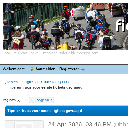
Welkom gast!
Aanmelden
Registreren
ligfietsers.nl
›
Ligfietsers
›
Trikes en Quads
Tips en trucs voor eerste ligfiets gevraagd
elde waardering is 0
Pagina's (2):
1
2
Volgende »
Tips en trucs voor eerste ligfiets gevraagd
24-Apr-2026, 03:46 PM
(Dit b