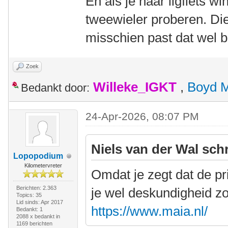
En als je naar ligfiets w
tweewieler proberen. Die
misschien past dat wel be
Zoek
Willeke_IGKT
,
Boyd 
Bedankt door:
24-Apr-2026, 08:07 PM
Niels van der Wal sch
Lopopodium
Kilometervreter
Omdat je zegt dat de pri
Berichten: 2.363
je wel deskundigheid zo
Topics: 35
Lid sinds: Apr 2017
https://www.maia.nl/
Bedankt: 1
2088 x bedankt in
1169 berichten