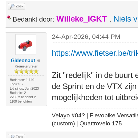
Zoek
Willeke_IGKT
,
Niels 
Bedankt door:
24-Apr-2026, 04:44 PM
https://www.fietser.be/tr
Gideonaut
Kilometervreter
Zit "redelijk" in de buurt
Berichten: 1.140
de Sprint en de VTX zij
Topics: 7
Lid sinds: Jun 2023
Bedankt: 2
mogelijkheden tot uitbrei
2206 x bedankt in
1109 berichten
Velayo #
0
4?
| Flevobike Versati
(custom) | Quattrovelo 175
Zoek