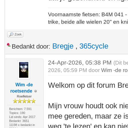
Voornaamste fietsen: B4M 041 -
trike, beide alle wielen 20" en kn
Zoek
Bregje
,
365cycle
Bedankt door:
24-Apr-2026, 05:38 PM
(Dit b
2026, 05:59 PM door
Wim -de r
Welkom op dit forum Bre
Wim -de
roetsende
Roeifietser
Mijn vrouw houdt ook nie
Berichten: 7.591
Topics: 190
mee gereden, maar ze is
Lid sinds: Apr 2017
Bedankt: 3651
weg 'te lezen' en kan ni
11198 x bedankt in