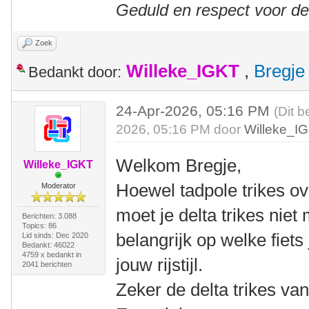
Geduld en respect voor d
Zoek
Willeke_IGKT
,
Bregje
Bedankt door:
24-Apr-2026, 05:16 PM
(Dit b
2026, 05:16 PM door
Willeke_I
Welkom Bregje,
Willeke_IGKT
Hoewel tadpole trikes ov
Moderator
moet je delta trikes niet 
Berichten: 3.088
Topics: 86
belangrijk op welke fiets 
Lid sinds: Dec 2020
Bedankt: 46022
4759 x bedankt in
jouw rijstijl.
2041 berichten
Zeker de delta trikes va