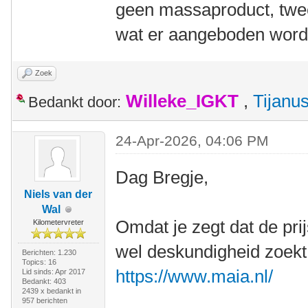
geen massaproduct, twe
wat er aangeboden word
Zoek
Willeke_IGKT
,
Tijanu
Bedankt door:
24-Apr-2026, 04:06 PM
Dag Bregje,
Niels van der
Wal
Omdat je zegt dat de prijs
Kilometervreter
wel deskundigheid zoekt
Berichten: 1.230
Topics: 16
https://www.maia.nl/
Lid sinds: Apr 2017
Bedankt: 403
2439 x bedankt in
957 berichten