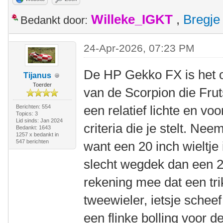
Willeke_IGKT
,
Bregje
Bedankt door:
24-Apr-2026, 07:23 PM
De HP Gekko FX is het o
Tijanus
Toerder
van de Scorpion die Frut
een relatief lichte en vo
Berichten: 554
Topics: 3
Lid sinds: Jan 2024
criteria die je stelt. Ne
Bedankt: 1643
1257 x bedankt in
547 berichten
want een 20 inch wieltje 
slecht wegdek dan een 2
rekening mee dat een tr
tweewieler, ietsje sche
een flinke bolling voor d