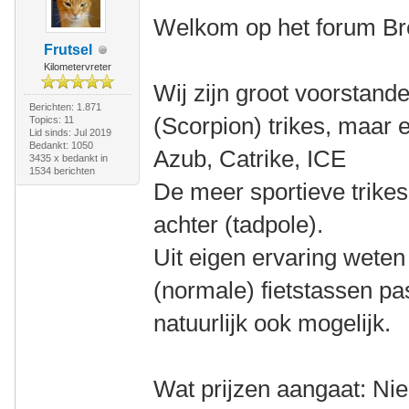
Welkom op het forum Br
Frutsel
Kilometervreter
Wij zijn groot voorstand
Berichten: 1.871
(Scorpion) trikes, maar 
Topics: 11
Lid sinds: Jul 2019
Bedankt: 1050
Azub, Catrike, ICE
3435 x bedankt in
1534 berichten
De meer sportieve trikes
achter (tadpole).
Uit eigen ervaring wete
(normale) fietstassen p
natuurlijk ook mogelijk.
Wat prijzen aangaat: Nieu