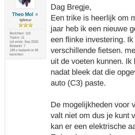
Dag Bregje,
Theo Mol
Een trike is heerlijk om m
ligfietser
jaar heb ik een nieuwe 
Berichten: 119
een flinke investering. I
Topics: 11
Lid sinds: Sep 2020
Bedankt: 7
verschillende fietsen. me
189 x bedankt in 90
berichten
uit de voeten kunnen. Ik 
nadat bleek dat die opge
auto (C3) paste.
De mogelijkheden voor ve
valt niet om dus je kunt v
kan er een elektrische a