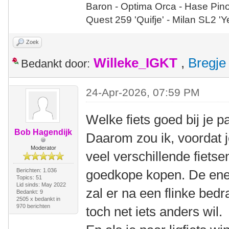
Baron - Optima Orca - Hase Pin
Quest 259 'Quifje' - Milan SL2 '
Zoek
Willeke_IGKT
,
Bregje
Bedankt door:
24-Apr-2026, 07:59 PM
Welke fiets goed bij je p
Bob Hagendijk
Daarom zou ik, voordat j
Moderator
veel verschillende fietse
Berichten: 1.036
goedkope kopen. De ene l
Topics: 51
Lid sinds: May 2022
zal er na een flinke bed
Bedankt: 9
2505 x bedankt in
970 berichten
toch net iets anders wil.