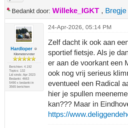
Willeke_IGKT
,
Bregje
Bedankt door:
24-Apr-2026, 05:14 PM
Zelf dacht ik ook aan ee
Hardloper
sportief fietsje. Als je 
Kilometervreter
er aan de voorkant een 
Berichten: 4.192
Topics: 132
ook nog vrij serieus kli
Lid sinds: Apr 2023
Bedankt: 4663
eventueel een Radical a
5490 x bedankt in
3565 berichten
hier je spullen meenemen
kan??? Maar in Eindhove
https://www.deliggendeho