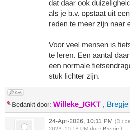
dat daar ook duizelighei
als je b.v. opstaat uit e
reden te meer zijn naar e
Voor veel mensen is fiets
te leren. Een aantal da
een normale fietsendrag
stuk lichter zijn.
Zoek
Willeke_IGKT
,
Bregje
Bedankt door:
24-Apr-2026, 10:11 PM
(Dit b
2026, 10:18 PM door
Bregje
.)