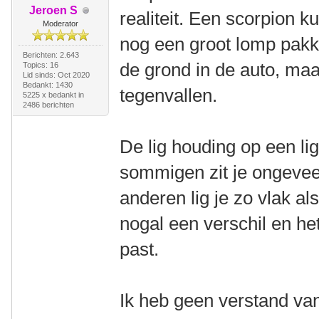
Jeroen S
realiteit. Een scorpion 
Moderator
nog een groot lomp pakke
Berichten: 2.643
de grond in de auto, maa
Topics: 16
Lid sinds: Oct 2020
Bedankt: 1430
tegenvallen.
5225 x bedankt in
2486 berichten
De lig houding op een lig
sommigen zit je ongeveer 
anderen lig je zo vlak al
nogal een verschil en het
past.
Ik heb geen verstand van