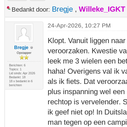
Bregje
,
Willeke_IGKT
Bedankt door:
24-Apr-2026, 10:27 PM
Klopt. Vanuit liggen naar
Bregje
veroorzaken. Kwestie va
Opstapper
leek me 3 wielen een beter
Berichten: 6
haha! Overigens val ik v
Topics: 1
Lid sinds: Apr 2026
Bedankt: 18
als ik fiets. Dat veroorz
18 x bedankt in 6
berichten
plus inspanning wel een 
rechtop is vervelender. 
ik geef niet op! In Duits
man tegen op een campi