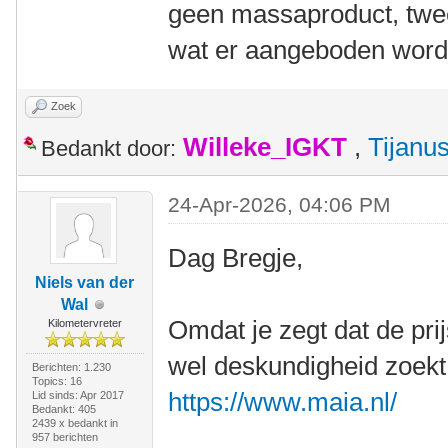
geen massaproduct, twe
wat er aangeboden word
Zoek
Willeke_IGKT
,
Tijanu
Bedankt door:
24-Apr-2026, 04:06 PM
Dag Bregje,
Niels van der
Wal
Omdat je zegt dat de prijs
Kilometervreter
wel deskundigheid zoekt
Berichten: 1.230
Topics: 16
https://www.maia.nl/
Lid sinds: Apr 2017
Bedankt: 405
2439 x bedankt in
957 berichten