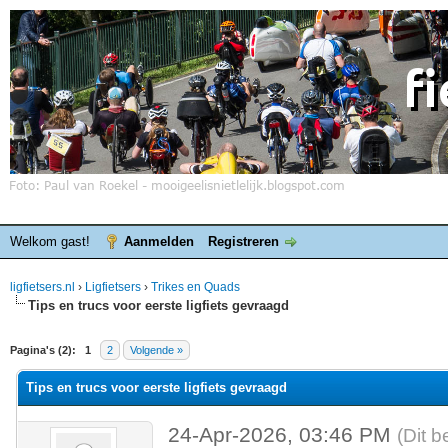
Welkom gast!
Aanmelden
Registreren
ligfietsers.nl
›
Ligfietsers
›
Trikes en Quads
Tips en trucs voor eerste ligfiets gevraagd
elde waardering is 0
Pagina's (2):
1
2
Volgende »
Tips en trucs voor eerste ligfiets gevraagd
24-Apr-2026, 03:46 PM
(Dit b