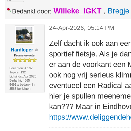
Willeke_IGKT
,
Bregje
Bedankt door:
24-Apr-2026, 05:14 PM
Zelf dacht ik ook aan ee
Hardloper
sportief fietsje. Als je 
Kilometervreter
er aan de voorkant een 
Berichten: 4.192
Topics: 132
ook nog vrij serieus kli
Lid sinds: Apr 2023
Bedankt: 4665
eventueel een Radical a
5491 x bedankt in
3565 berichten
hier je spullen meenemen
kan??? Maar in Eindhove
https://www.deliggendeho