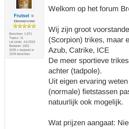
Welkom op het forum Br
Frutsel
Kilometervreter
Wij zijn groot voorstand
Berichten: 1.871
(Scorpion) trikes, maar 
Topics: 11
Lid sinds: Jul 2019
Bedankt: 1051
Azub, Catrike, ICE
3435 x bedankt in
1534 berichten
De meer sportieve trikes
achter (tadpole).
Uit eigen ervaring wete
(normale) fietstassen p
natuurlijk ook mogelijk.
Wat prijzen aangaat: Nieu