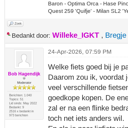
Baron - Optima Orca - Hase Pin
Quest 259 'Quifje' - Milan SL2 '
Zoek
Willeke_IGKT
,
Bregje
Bedankt door:
24-Apr-2026, 07:59 PM
Welke fiets goed bij je p
Bob Hagendijk
Daarom zou ik, voordat j
Moderator
veel verschillende fietse
Berichten: 1.040
goedkope kopen. De ene l
Topics: 51
Lid sinds: May 2022
zal er na een flinke bed
Bedankt: 9
2516 x bedankt in
973 berichten
toch net iets anders wil.