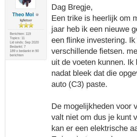
Dag Bregje,
Theo Mol
Een trike is heerlijk om m
ligfietser
jaar heb ik een nieuwe 
Berichten: 119
een flinke investering. I
Topics: 11
Lid sinds: Sep 2020
Bedankt: 7
verschillende fietsen. me
189 x bedankt in 90
berichten
uit de voeten kunnen. Ik 
nadat bleek dat die opge
auto (C3) paste.
De mogelijkheden voor ve
valt niet om dus je kunt v
kan er een elektrische a