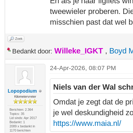
En als je naar ligfiets w
tweewieler proberen. Die
misschien past dat wel be
Zoek
Willeke_IGKT
,
Boyd 
Bedankt door:
24-Apr-2026, 08:07 PM
Niels van der Wal sch
Lopopodium
Kilometervreter
Omdat je zegt dat de pri
Berichten: 2.364
je wel deskundigheid zo
Topics: 35
Lid sinds: Apr 2017
https://www.maia.nl/
Bedankt: 1
2089 x bedankt in
1170 berichten