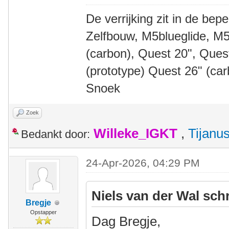
De verrijking zit in de bep
Zelfbouw, M5blueglide, M5
(carbon), Quest 20", Que
(prototype) Quest 26" (ca
Snoek
Zoek
Willeke_IGKT
,
Tijanu
Bedankt door:
24-Apr-2026, 04:29 PM
Niels van der Wal sch
Bregje
Opstapper
Dag Bregje,