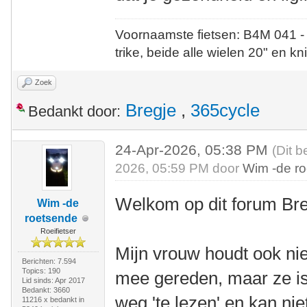
Voornaamste fietsen: B4M 041 -
trike, beide alle wielen 20" en kn
Zoek
Bregje
,
365cycle
Bedankt door:
24-Apr-2026, 05:38 PM
(Dit b
2026, 05:59 PM door
Wim -de r
Welkom op dit forum Bre
Wim -de
roetsende
Roeifietser
Mijn vrouw houdt ook nie
Berichten: 7.594
Topics: 190
mee gereden, maar ze is
Lid sinds: Apr 2017
Bedankt: 3660
weg 'te lezen' en kan ni
11216 x bedankt in