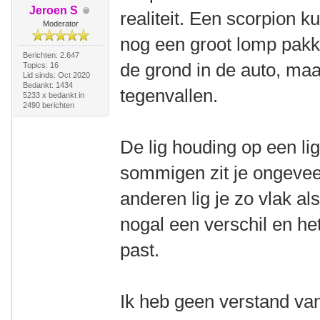
Jeroen S
realiteit. Een scorpion 
Moderator
nog een groot lomp pakke
Berichten: 2.647
de grond in de auto, maa
Topics: 16
Lid sinds: Oct 2020
Bedankt: 1434
tegenvallen.
5233 x bedankt in
2490 berichten
De lig houding op een lig
sommigen zit je ongeveer 
anderen lig je zo vlak al
nogal een verschil en het
past.
Ik heb geen verstand van