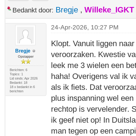
Bregje
,
Willeke_IGKT
Bedankt door:
24-Apr-2026, 10:27 PM
Klopt. Vanuit liggen naar
Bregje
veroorzaken. Kwestie va
Opstapper
leek me 3 wielen een beter
Berichten: 6
haha! Overigens val ik v
Topics: 1
Lid sinds: Apr 2026
Bedankt: 18
als ik fiets. Dat veroorz
18 x bedankt in 6
berichten
plus inspanning wel een 
rechtop is vervelender. 
ik geef niet op! In Duits
man tegen op een campi