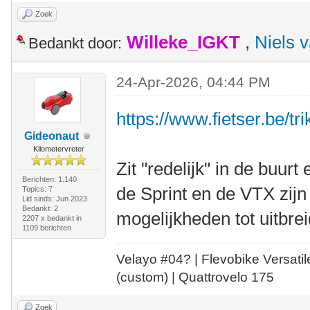
Zoek
Willeke_IGKT
,
Niels 
Bedankt door:
24-Apr-2026, 04:44 PM
https://www.fietser.be/tr
Gideonaut
Kilometervreter
Zit "redelijk" in de buurt
Berichten: 1.140
de Sprint en de VTX zij
Topics: 7
Lid sinds: Jun 2023
Bedankt: 2
mogelijkheden tot uitbrei
2207 x bedankt in
1109 berichten
Velayo #
0
4?
| Flevobike Versati
(custom) | Quattrovelo 175
Zoek