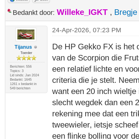
Willeke_IGKT
,
Bregje
Bedankt door:
24-Apr-2026, 07:23 PM
De HP Gekko FX is het o
Tijanus
Toerder
van de Scorpion die Frut
een relatief lichte en vo
Berichten: 556
Topics: 3
Lid sinds: Jan 2024
criteria die je stelt. Ne
Bedankt: 1645
1261 x bedankt in
549 berichten
want een 20 inch wieltje 
slecht wegdek dan een 2
rekening mee dat een tr
tweewieler, ietsje sche
een flinke bolling voor d