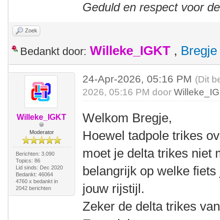
Geduld en respect voor d
Zoek
Willeke_IGKT
,
Bregje
Bedankt door:
24-Apr-2026, 05:16 PM
(Dit b
2026, 05:16 PM door
Willeke_I
Welkom Bregje,
Willeke_IGKT
Hoewel tadpole trikes ov
Moderator
moet je delta trikes niet 
Berichten: 3.090
Topics: 86
belangrijk op welke fiets 
Lid sinds: Dec 2020
Bedankt: 46064
4760 x bedankt in
jouw rijstijl.
2042 berichten
Zeker de delta trikes va