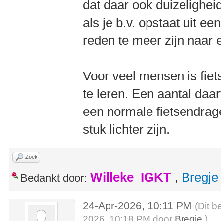
dat daar ook duizelighei
als je b.v. opstaat uit e
reden te meer zijn naar e
Voor veel mensen is fiets
te leren. Een aantal da
een normale fietsendrag
stuk lichter zijn.
Zoek
Willeke_IGKT
,
Bregje
Bedankt door:
24-Apr-2026, 10:11 PM
(Dit b
2026, 10:18 PM door
Bregje
.)