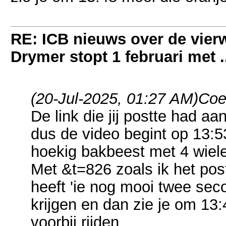
RE: ICB nieuws over de vierwi
Drymer stopt 1 februari met .
(20-Jul-2025, 01:27 AM)
Coe
De link die jij postte had a
dus de video begint op 13:5
hoekig bakbeest met 4 wiel
Met &t=826 zoals ik het pos
heeft 'ie nog mooi twee seco
krijgen en dan zie je om 13:
voorbij rijden.