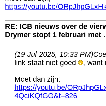
https://youtu.be/ORpJhpGLx
RE: ICB nieuws over de vierwi
Drymer stopt 1 februari met .
(19-Jul-2025, 10:33 PM)
Coe
link staat niet goed
, want 
Moet dan zijn;
https://youtu.be/ORpJhpG
4QciKQfGG&t=826