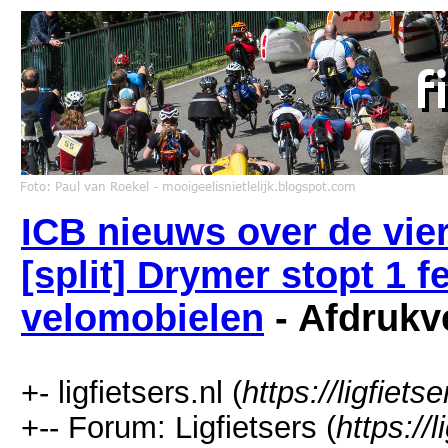
ICB nieuws over de vie
[split] Drymer stopt 1 
velomobielen
- Afdrukv
+- ligfietsers.nl (
https://ligfietse
+-- Forum: Ligfietsers (
https://