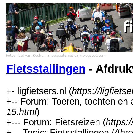
Fietsstallingen
- Afdruk
+- ligfietsers.nl (
https://ligfietse
+-- Forum: Toeren, tochten en 
15.html
)
+--- Forum: Fietsreizen (
https:/
+--- Topic: Fietsstallingen (
/thr