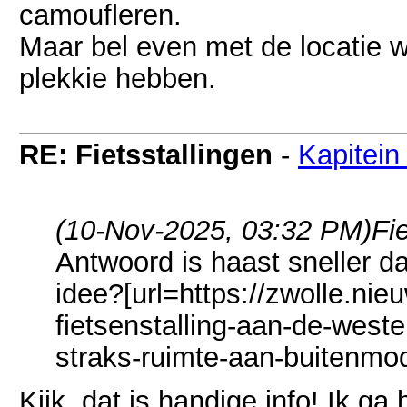
camoufleren.
Maar bel even met de locatie w
plekkie hebben.
RE: Fietsstallingen
-
Kapitein
(10-Nov-2025, 03:32 PM)
Fi
Antwoord is haast sneller d
idee?[url=https://zwolle.nie
fietsenstalling-aan-de-weste
straks-ruimte-aan-buitenmode
Kijk, dat is handige info! Ik ga 