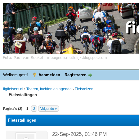
Welkom gast!
Aanmelden
Registreren
ligfietsers.nl
›
Toeren, tochten en agenda
›
Fietsreizen
Fietsstallingen
elde waardering is 0
Pagina's (2):
1
2
Volgende »
Fietsstallingen
22-Sep-2025, 01:46 PM