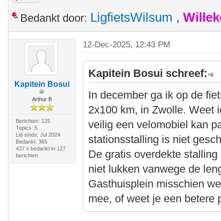
LigfietsWilsum
,
Wille
Bedankt door:
12-Dec-2025, 12:43 PM
Kapitein Bosui schreef:
Kapitein Bosui
In december ga ik op de fie
Arthur B
2x100 km, in Zwolle. Weet 
Berichten: 125
veilig een velomobiel kan pa
Topics: 5
Lid sinds: Jul 2024
stationsstalling is niet gesc
Bedankt: 365
437 x bedankt in 127
De gratis overdekte stalling 
berichten
niet lukken vanwege de leng
Gasthuisplein misschien we
mee, of weet je een betere 