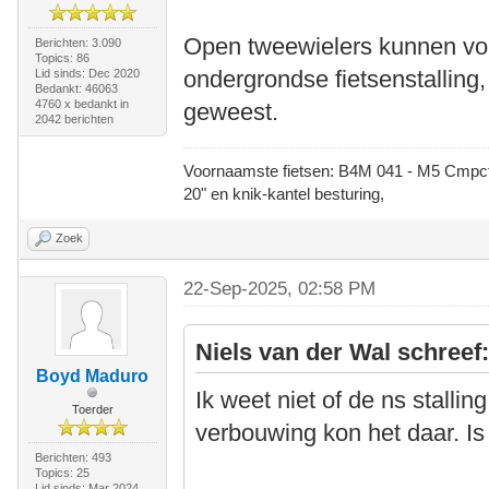
Open tweewielers kunnen vol
Berichten: 3.090
Topics: 86
ondergrondse fietsenstalling,
Lid sinds: Dec 2020
Bedankt: 46063
4760 x bedankt in
geweest.
2042 berichten
Voornaamste fietsen: B4M 041 - M5 Cmpct -
20" en knik-kantel besturing,
Zoek
22-Sep-2025, 02:58 PM
Niels van der Wal schreef
Boyd Maduro
Ik weet niet of de ns stalli
Toerder
verbouwing kon het daar. Is 
Berichten: 493
Topics: 25
Lid sinds: Mar 2024