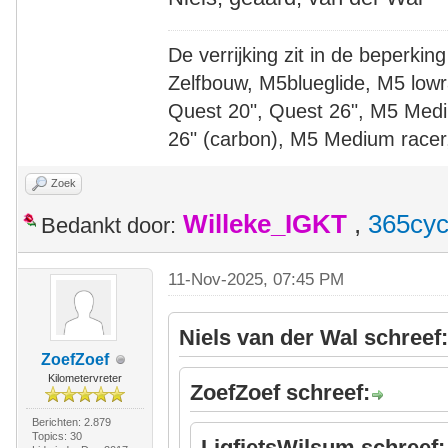
De verrijking zit in de beperking
Zelfbouw, M5blueglide, M5 lowr
Quest 20", Quest 26", M5 Medi
26" (carbon), M5 Medium racer
Zoek
Willeke_IGKT
,
365cyc
Bedankt door:
11-Nov-2025, 07:45 PM
Niels van der Wal schreef
ZoefZoef
Kilometervreter
ZoefZoef schreef:
Berichten: 2.879
Topics: 30
LigfietsWilsum schreef: