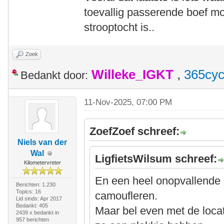
toevallig passerende boef moe
strooptocht is..
Zoek
Willeke_IGKT
,
365cyc
Bedankt door:
11-Nov-2025, 07:00 PM
ZoefZoef schreef:
Niels van der
Wal
LigfietsWilsum schreef:
Kilometervreter
En een heel onopvallende
Berichten: 1.230
Topics: 16
camoufleren.
Lid sinds: Apr 2017
Bedankt: 405
Maar bel even met de locat
2439 x bedankt in
957 berichten