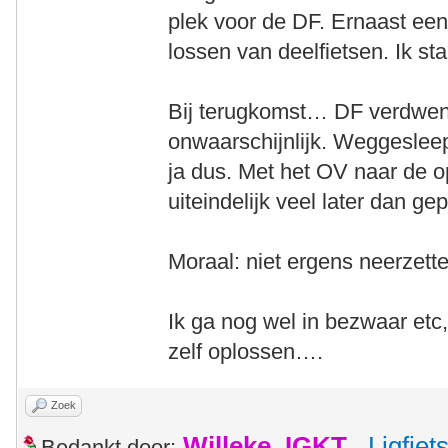
plek voor de DF. Ernaast een
lossen van deelfietsen. Ik st
Bij terugkomst… DF verdwene
onwaarschijnlijk. Weggesle
ja dus. Met het OV naar de o
uiteindelijk veel later dan ge
Moraal: niet ergens neerzett
Ik ga nog wel in bezwaar etc,
zelf oplossen….
Zoek
Willeke_IGKT
,
Ligfie
Bedankt door: