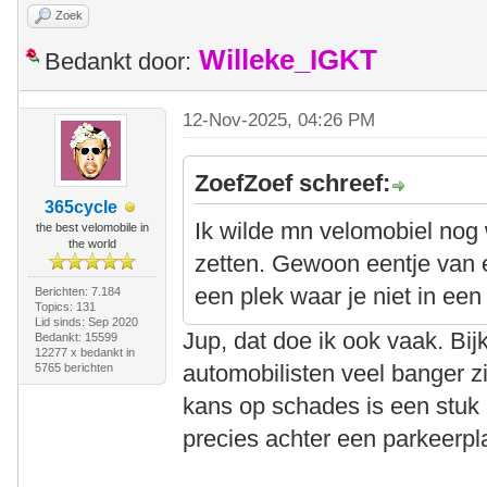
Zoek
Willeke_IGKT
Bedankt door:
12-Nov-2025, 04:26 PM
ZoefZoef schreef:
365cycle
Ik wilde mn velomobiel nog
the best velomobile in
the world
zetten. Gewoon eentje van e
een plek waar je niet in een
Berichten: 7.184
Topics: 131
Lid sinds: Sep 2020
Jup, dat doe ik ook vaak. Bi
Bedankt: 15599
12277 x bedankt in
automobilisten veel banger zi
5765 berichten
kans op schades is een stuk k
precies achter een parkeerpla