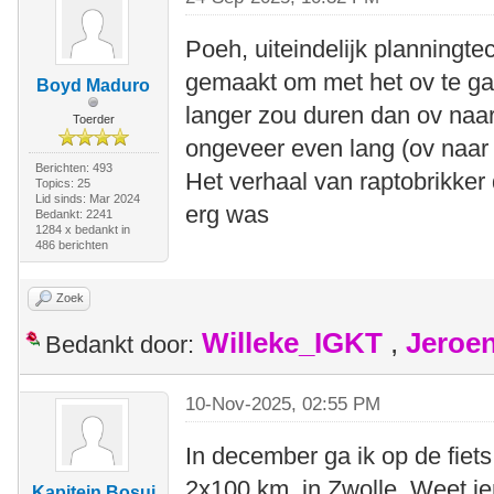
Poeh, uiteindelijk planningt
gemaakt om met het ov te ga
Boyd Maduro
langer zou duren dan ov naa
Toerder
ongeveer even lang (ov naar 
Berichten: 493
Het verhaal van raptobrikker
Topics: 25
Lid sinds: Mar 2024
erg was
Bedankt: 2241
1284 x bedankt in
486 berichten
Zoek
Willeke_IGKT
,
Jeroe
Bedankt door:
10-Nov-2025, 02:55 PM
In december ga ik op de fiet
2x100 km, in Zwolle. Weet ie
Kapitein Bosui