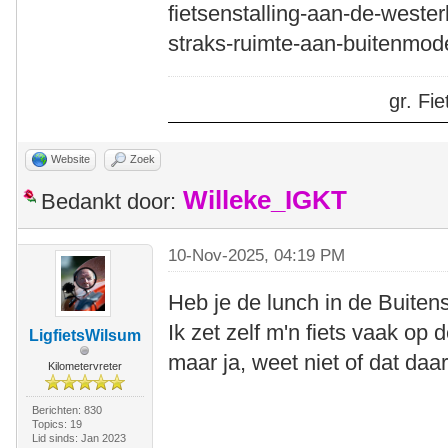
fietsenstalling-aan-de-wester
straks-ruimte-aan-buitenmodel
gr. F
Website
Zoek
Willeke_IGKT
Bedankt door:
10-Nov-2025, 04:19 PM
Heb je de lunch in de Buitens
Ik zet zelf m'n fiets vaak op d
LigfietsWilsum
maar ja, weet niet of dat daa
Kilometervreter
Berichten: 830
Topics: 19
Lid sinds: Jan 2023