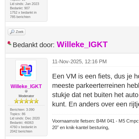
Lid sinds: Jan 2023
Bedankt: 907
1752 x bedankt in
785 berichten
Zoek
Willeke_IGKT
Bedankt door:
11-Nov-2025, 12:16 PM
Een VM is een fiets, dus je ho
meeste parkeerterreinen heb
Willeke_IGKT
stukje dat net buiten het aut
Moderator
kunt. En anders over een rijtj
Berichten: 3.090
Topics: 86
Lid sinds: Dec 2020
Voornaamste fietsen: B4M 041 - M5 Cmpct -
Bedankt: 46063
20" en knik-kantel besturing,
4760 x bedankt in
2042 berichten