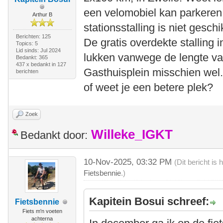
een velomobiel kan parkeren 
Arthur B
stationsstalling is niet gesch
Berichten: 125
De gratis overdekte stalling i
Topics: 5
Lid sinds: Jul 2024
lukken vanwege de lengte van
Bedankt: 365
437 x bedankt in 127
Gasthuisplein misschien wel
berichten
of weet je een betere plek?
Zoek
Willeke_IGKT
Bedankt door:
10-Nov-2025, 03:32 PM
(Dit bericht i
Fietsbennie
.)
Kapitein Bosui schreef:
Fietsbennie
Fiets m'n voeten
achterna