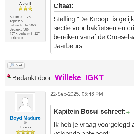
Arthur B
Citaat:
Berichten: 125
Stalling "De Knoop" is gelij
Topics: 5
Lid sinds: Jul 2024
sectie voor bakfietsen en dri
Bedankt: 365
437 x bedankt in 127
bereiken vanaf de Croesel
berichten
Jaarbeurs
Zoek
Willeke_IGKT
Bedankt door:
22-Sep-2025, 05:46 PM
Kapitein Bosui schreef:
Boyd Maduro
Ik heb je vraag voorgelegd
Toerder
volgende antwoord: