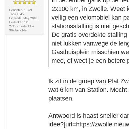
In december ga ik op de fie
2x100 km, in Zwolle. Weet 
Berichten: 1.879
Topics: 45
veilig een velomobiel kan pa
Lid sinds: May 2018
Bedankt: 3123
stationsstalling is niet gesc
2715 x bedankt in
989 berichten
De gratis overdekte stalling 
niet lukken vanwege de leng
Gasthuisplein misschien we
mee, of weet je een betere 
Ik zit in de groep van Plat Z
wat 6 km van Station. Mocht i
plaatsen.
Antwoord is haast sneller da
idee?[url=https://zwolle.nie