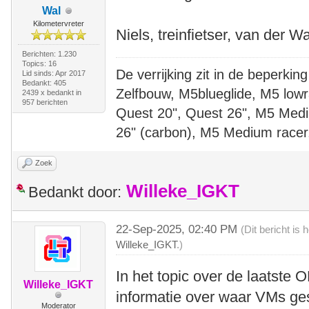
Wal
Kilometervreter
Niels, treinfietser, van der Wa
Berichten: 1.230
Topics: 16
De verrijking zit in de beperking
Lid sinds: Apr 2017
Bedankt: 405
Zelfbouw, M5blueglide, M5 lowr
2439 x bedankt in
957 berichten
Quest 20", Quest 26", M5 Medi
26" (carbon), M5 Medium racer
Zoek
Willeke_IGKT
Bedankt door:
22-Sep-2025, 02:40 PM
(Dit bericht is
Willeke_IGKT
.)
In het topic over de laatste 
Willeke_IGKT
informatie over waar VMs ge
Moderator