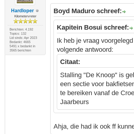
Boyd Maduro schreef:
Hardloper
Kilometervreter
Kapitein Bosui schreef:
Berichten: 4.192
Topics: 132
Lid sinds: Apr 2023
Ik heb je vraag voorgeleg
Bedankt: 4665
5491 x bedankt in
volgende antwoord:
3565 berichten
Citaat:
Stalling "De Knoop" is gel
een sectie voor bakfietsen
te bereiken vanaf de Cr
Jaarbeurs
Ahja, die had ik ook ff kun