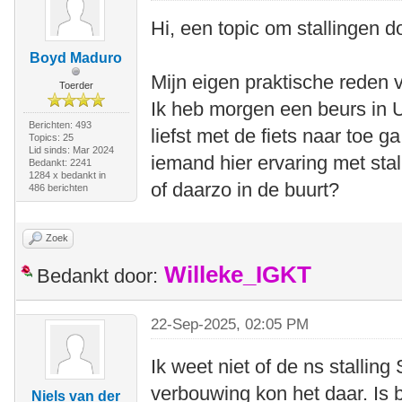
Hi, een topic om stallingen d
Boyd Maduro
Mijn eigen praktische reden
Toerder
Ik heb morgen een beurs in U
Berichten: 493
liefst met de fiets naar toe ga
Topics: 25
Lid sinds: Mar 2024
iemand hier ervaring met stal
Bedankt: 2241
1284 x bedankt in
of daarzo in de buurt?
486 berichten
Zoek
Willeke_IGKT
Bedankt door:
22-Sep-2025, 02:05 PM
Ik weet niet of de ns stallin
verbouwing kon het daar. Is b
Niels van der