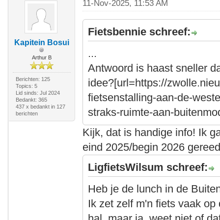
11-Nov-2025, 11:53 AM
Fietsbennie schreef:
Kapitein Bosui
...
Arthur B
Antwoord is haast sneller d
Berichten: 125
idee?[url=https://zwolle.ni
Topics: 5
Lid sinds: Jul 2024
fietsenstalling-aan-de-weste
Bedankt: 365
437 x bedankt in 127
straks-ruimte-aan-buitenmode
berichten
Kijk, dat is handige info! Ik g
eind 2025/begin 2026 gereed
LigfietsWilsum schreef:
Heb je de lunch in de Buiten
Ik zet zelf m'n fiets vaak op
hal, maar ja, weet niet of d