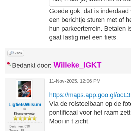
Goede gok, dat is inderdaad 
een berichtje sturen met of 
hun parkeerterrein. Betalen i
gaat lastig met een fiets.
Zoek
Willeke_IGKT
Bedankt door:
11-Nov-2025, 12:06 PM
https://maps.app.goo.gl/o
Via de rolstoelbaan op de fo
LigfietsWilsum
pontificaal voor het raam zet
Kilometervreter
Mooi in t zicht.
Berichten: 830
Topics: 19