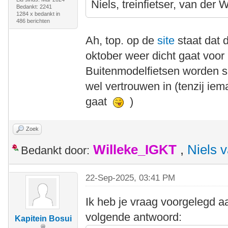
Niels, treinfietser, van der 
Bedankt: 2241
1284 x bedankt in
486 berichten
Ah, top. op de
site
staat dat 
oktober weer dicht gaat voo
Buitenmodelfietsen worden s
wel vertrouwen in (tenzij iem
gaat
)
Zoek
Willeke_IGKT
,
Niels 
Bedankt door:
22-Sep-2025, 03:41 PM
Ik heb je vraag voorgelegd 
volgende antwoord:
Kapitein Bosui