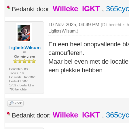
Willeke_IGKT
,
365cyc
Bedankt door:
10-Nov-2025, 04:49 PM
(Dit bericht i
LigfietsWilsum
.)
En een heel onopvallende b
LigfietsWilsum
camoufleren.
Kilometervreter
Maar bel even met de locatie
een plekkie hebben.
Berichten: 830
Topics: 19
Lid sinds: Jan 2023
Bedankt: 907
1752 x bedankt in
785 berichten
Zoek
Willeke_IGKT
,
365cyc
Bedankt door: