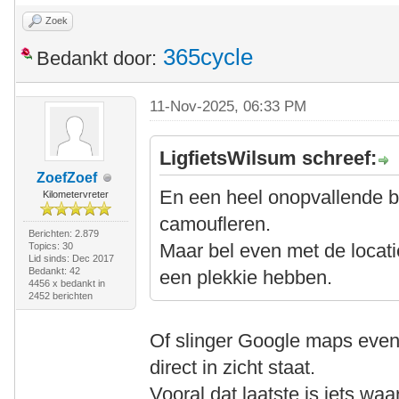
Zoek
365cycle
Bedankt door:
11-Nov-2025, 06:33 PM
LigfietsWilsum schreef:
ZoefZoef
En een heel onopvallende 
Kilometervreter
camoufleren.
Berichten: 2.879
Maar bel even met de locati
Topics: 30
Lid sinds: Dec 2017
Bedankt: 42
een plekkie hebben.
4456 x bedankt in
2452 berichten
Of slinger Google maps even 
direct in zicht staat.
Vooral dat laatste is iets wa