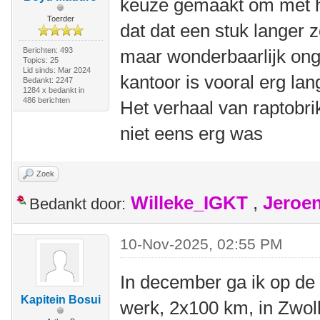
keuze gemaakt om met h
Toerder
dat dat een stuk langer 
Berichten: 493
maar wonderbaarlijk ong
Topics: 25
Lid sinds: Mar 2024
kantoor is vooral erg lan
Bedankt: 2247
1284 x bedankt in
486 berichten
Het verhaal van raptobr
niet eens erg was
Zoek
Willeke_IGKT
,
Jeroe
Bedankt door:
10-Nov-2025, 02:55 PM
In december ga ik op de 
Kapitein Bosui
werk, 2x100 km, in Zwol