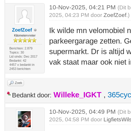
10-Nov-2025, 04:21 PM
(Dit 
2025, 04:23 PM door
ZoefZoef
.)
Ik wilde mn velomobiel 
ZoefZoef
Kilometervreter
parkeergarage zetten. 
Berichten: 2.879
supermarkt. Dr is altijd 
Topics: 30
Lid sinds: Dec 2017
vak staat maar ook niet 
Bedankt: 42
4457 x bedankt in
2453 berichten
Zoek
Willeke_IGKT
,
365cyc
Bedankt door:
10-Nov-2025, 04:49 PM
(Dit 
2025, 04:58 PM door
LigfietsWi