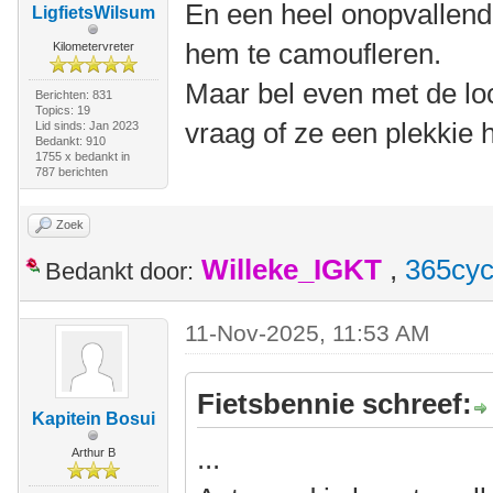
En een heel onopvallen
LigfietsWilsum
hem te camoufleren.
Kilometervreter
Maar bel even met de loc
Berichten: 831
Topics: 19
vraag of ze een plekkie 
Lid sinds: Jan 2023
Bedankt: 910
1755 x bedankt in
787 berichten
Zoek
Willeke_IGKT
,
365cyc
Bedankt door:
11-Nov-2025, 11:53 AM
Fietsbennie schreef:
Kapitein Bosui
...
Arthur B