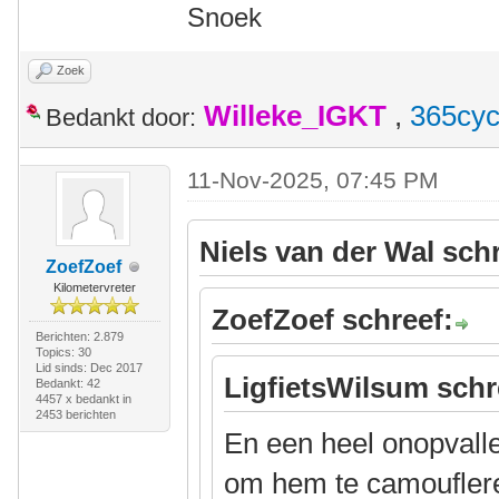
Snoek
Zoek
Willeke_IGKT
,
365cyc
Bedankt door:
11-Nov-2025, 07:45 PM
Niels van der Wal sch
ZoefZoef
Kilometervreter
ZoefZoef schreef:
Berichten: 2.879
Topics: 30
Lid sinds: Dec 2017
LigfietsWilsum schr
Bedankt: 42
4457 x bedankt in
2453 berichten
En een heel onopvall
om hem te camoufler