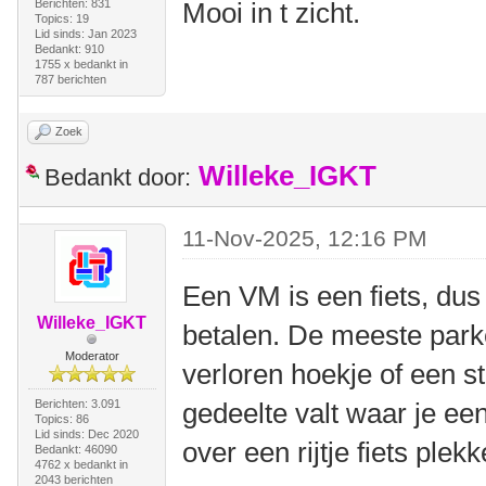
Berichten: 831
Mooi in t zicht.
Topics: 19
Lid sinds: Jan 2023
Bedankt: 910
1755 x bedankt in
787 berichten
Zoek
Willeke_IGKT
Bedankt door:
11-Nov-2025, 12:16 PM
Een VM is een fiets, dus 
Willeke_IGKT
betalen. De meeste park
Moderator
verloren hoekje of een st
Berichten: 3.091
gedeelte valt waar je ee
Topics: 86
Lid sinds: Dec 2020
over een rijtje fiets plekk
Bedankt: 46090
4762 x bedankt in
2043 berichten