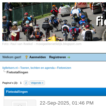
Welkom gast!
Aanmelden
Registreren
ligfietsers.nl
›
Toeren, tochten en agenda
›
Fietsreizen
Fietsstallingen
elde waardering is 0
Pagina's (2):
1
2
Volgende »
Fietsstallingen
22-Sep-2025, 01:46 PM