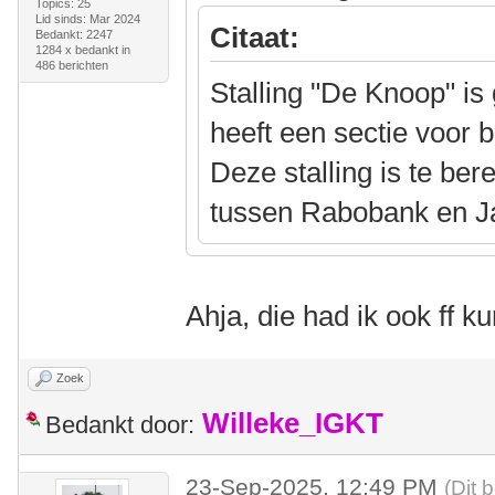
Topics: 25
Lid sinds: Mar 2024
Citaat:
Bedankt: 2247
1284 x bedankt in
486 berichten
Stalling "De Knoop" is 
heeft een sectie voor b
Deze stalling is te be
tussen Rabobank en J
Ahja, die had ik ook ff 
Zoek
Willeke_IGKT
Bedankt door:
23-Sep-2025, 12:49 PM
(Dit 