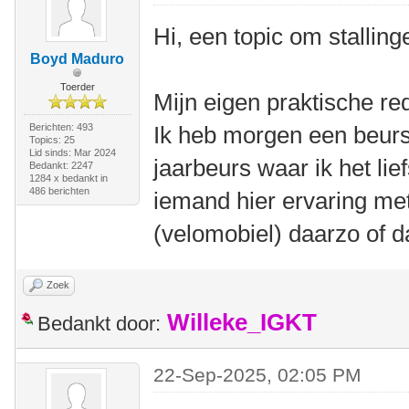
Hi, een topic om stallin
Boyd Maduro
Toerder
Mijn eigen praktische r
Berichten: 493
Ik heb morgen een beurs 
Topics: 25
Lid sinds: Mar 2024
jaarbeurs waar ik het lief
Bedankt: 2247
1284 x bedankt in
486 berichten
iemand hier ervaring met 
(velomobiel) daarzo of d
Zoek
Willeke_IGKT
Bedankt door:
22-Sep-2025, 02:05 PM