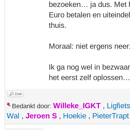
bezoeken… ja dus. Met h
Euro betalen en uiteindel
thuis.
Moraal: niet ergens neer
Ik ga nog wel in bezwaar
het eerst zelf oplossen…
Zoek
Willeke_IGKT
,
Ligfie
Bedankt door:
Wal
,
Jeroen S
,
Hoekie
,
PieterTrapt