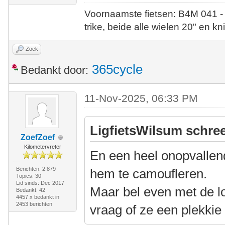
Voornaamste fietsen: B4M 041 -
trike, beide alle wielen 20" en kn
Zoek
365cycle
Bedankt door:
11-Nov-2025, 06:33 PM
LigfietsWilsum schree
ZoefZoef
Kilometervreter
En een heel onopvallen
Berichten: 2.879
hem te camoufleren.
Topics: 30
Lid sinds: Dec 2017
Maar bel even met de lo
Bedankt: 42
4457 x bedankt in
2453 berichten
vraag of ze een plekkie