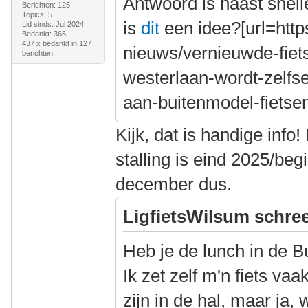
Antwoord is haast snell
Berichten: 125
Topics: 5
is
dit
een idee?[url=https
Lid sinds: Jul 2024
Bedankt: 366
437 x bedankt in 127
nieuws/vernieuwde-fiet
berichten
westerlaan-wordt-zelfse
aan-buitenmodel-fietsen]
Kijk, dat is handige info
stalling is eind 2025/beg
december dus.
LigfietsWilsum schree
Heb je de lunch in de B
Ik zet zelf m'n fiets va
zijn in de hal, maar ja, 