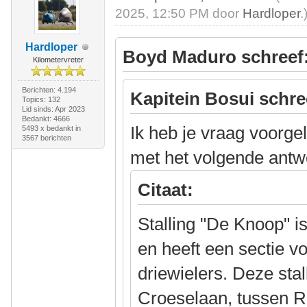
2025, 12:50 PM door
Hardloper
.
Hardloper
Boyd Maduro schreef
Kilometervreter
Berichten: 4.194
Kapitein Bosui schre
Topics: 132
Lid sinds: Apr 2023
Bedankt: 4666
Ik heb je vraag voorg
5493 x bedankt in
3567 berichten
met het volgende antw
Citaat:
Stalling "De Knoop" is
en heeft een sectie v
driewielers. Deze stal
Croeselaan, tussen 