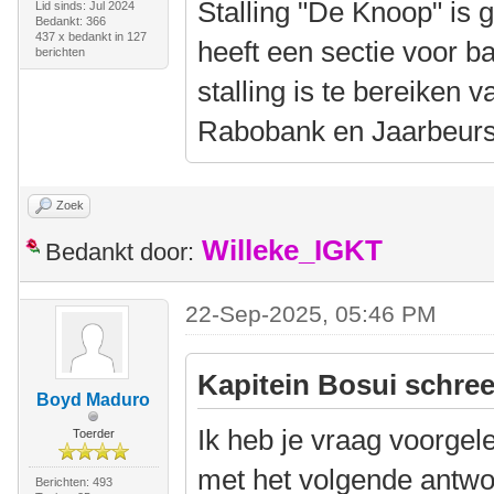
Stalling "De Knoop" is g
Lid sinds: Jul 2024
Bedankt: 366
437 x bedankt in 127
heeft een sectie voor b
berichten
stalling is te bereiken 
Rabobank en Jaarbeur
Zoek
Willeke_IGKT
Bedankt door:
22-Sep-2025, 05:46 PM
Kapitein Bosui schree
Boyd Maduro
Ik heb je vraag voorge
Toerder
met het volgende antwo
Berichten: 493