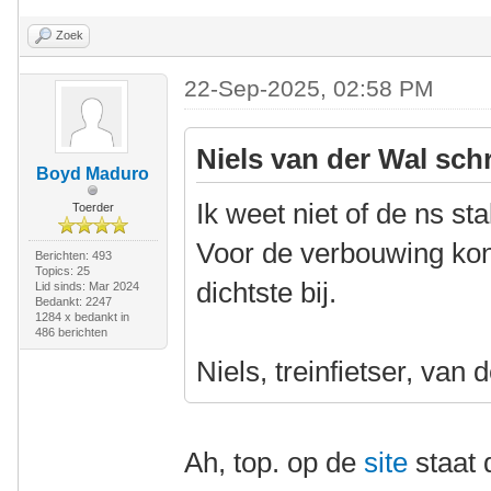
Zoek
22-Sep-2025, 02:58 PM
Niels van der Wal sch
Boyd Maduro
Ik weet niet of de ns st
Toerder
Voor de verbouwing kon
Berichten: 493
Topics: 25
dichtste bij.
Lid sinds: Mar 2024
Bedankt: 2247
1284 x bedankt in
486 berichten
Niels, treinfietser, van 
Ah, top. op de
site
staat