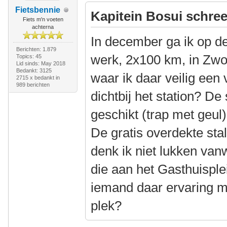
Fietsbennie
Kapitein Bosui schree
Fiets m'n voeten
achterna
In december ga ik op de
Berichten: 1.879
werk, 2x100 km, in Zwo
Topics: 45
Lid sinds: May 2018
Bedankt: 3125
waar ik daar veilig een
2715 x bedankt in
989 berichten
dichtbij het station? De 
geschikt (trap met geul
De gratis overdekte stal
denk ik niet lukken van
die aan het Gasthuisple
iemand daar ervaring m
plek?