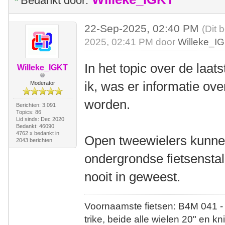
Bedankt door:
22-Sep-2025, 02:40 PM
(Dit 
2025, 02:41 PM door
Willeke_I
In het topic over de laa
Willeke_IGKT
ik, was er informatie o
Moderator
worden.
Berichten: 3.091
Topics: 86
Lid sinds: Dec 2020
Bedankt: 46090
4762 x bedankt in
Open tweewielers kunnen
2043 berichten
ondergrondse fietsenstal
nooit in geweest.
Voornaamste fietsen: B4M 041 -
trike, beide alle wielen 20" en kn