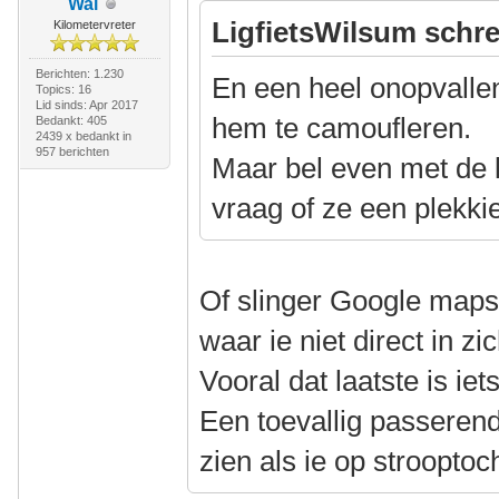
Wal
LigfietsWilsum schre
Kilometervreter
Berichten: 1.230
En een heel onopvalle
Topics: 16
Lid sinds: Apr 2017
hem te camoufleren.
Bedankt: 405
2439 x bedankt in
957 berichten
Maar bel even met de l
vraag of ze een plekki
Of slinger Google maps 
waar ie niet direct in zic
Vooral dat laatste is ie
Een toevallig passerend
zien als ie op strooptoch