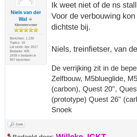
Ik weet niet of de ns sta
Niels van der
Voor de verbouwing kon 
Wal
dichtste bij.
Kilometervreter
Berichten: 1.230
Topics: 16
Niels, treinfietser, van d
Lid sinds: Apr 2017
Bedankt: 405
2439 x bedankt in
957 berichten
De verrijking zit in de bep
Zelfbouw, M5blueglide, M5
(carbon), Quest 20", Que
(prototype) Quest 26" (ca
Snoek
Zoek
Willeke_IGKT