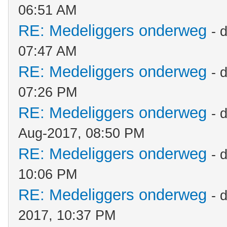
06:51 AM
RE: Medeliggers onderweg
- 
07:47 AM
RE: Medeliggers onderweg
- 
07:26 PM
RE: Medeliggers onderweg
- 
Aug-2017, 08:50 PM
RE: Medeliggers onderweg
- 
10:06 PM
RE: Medeliggers onderweg
- 
2017, 10:37 PM