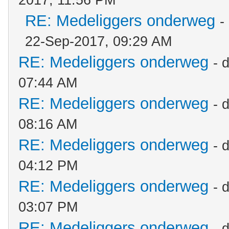
2017, 11:56 PM
RE: Medeliggers onderweg
-
22-Sep-2017, 09:29 AM
RE: Medeliggers onderweg
- 
07:44 AM
RE: Medeliggers onderweg
- 
08:16 AM
RE: Medeliggers onderweg
- 
04:12 PM
RE: Medeliggers onderweg
- 
03:07 PM
RE: Medeliggers onderweg
- 