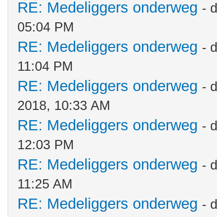
RE: Medeliggers onderweg
- 
05:04 PM
RE: Medeliggers onderweg
- 
11:04 PM
RE: Medeliggers onderweg
- 
2018, 10:33 AM
RE: Medeliggers onderweg
- 
12:03 PM
RE: Medeliggers onderweg
- 
11:25 AM
RE: Medeliggers onderweg
- 