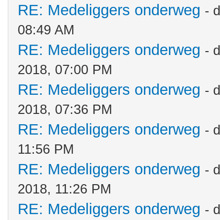
RE: Medeliggers onderweg
- 
08:49 AM
RE: Medeliggers onderweg
- 
2018, 07:00 PM
RE: Medeliggers onderweg
- 
2018, 07:36 PM
RE: Medeliggers onderweg
- 
11:56 PM
RE: Medeliggers onderweg
- 
2018, 11:26 PM
RE: Medeliggers onderweg
- 