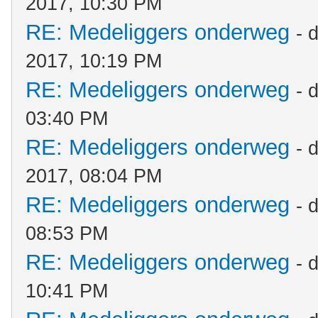
2017, 10:30 PM
RE: Medeliggers onderweg
- 
2017, 10:19 PM
RE: Medeliggers onderweg
- 
03:40 PM
RE: Medeliggers onderweg
- 
2017, 08:04 PM
RE: Medeliggers onderweg
- 
08:53 PM
RE: Medeliggers onderweg
- 
10:41 PM