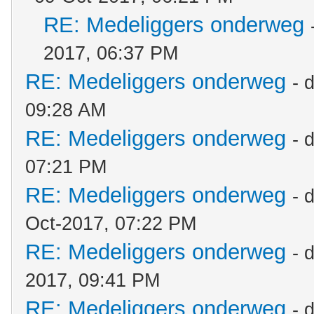
RE: Medeliggers onderweg
2017, 06:37 PM
RE: Medeliggers onderweg
- 
09:28 AM
RE: Medeliggers onderweg
- 
07:21 PM
RE: Medeliggers onderweg
- 
Oct-2017, 07:22 PM
RE: Medeliggers onderweg
- 
2017, 09:41 PM
RE: Medeliggers onderweg
- 