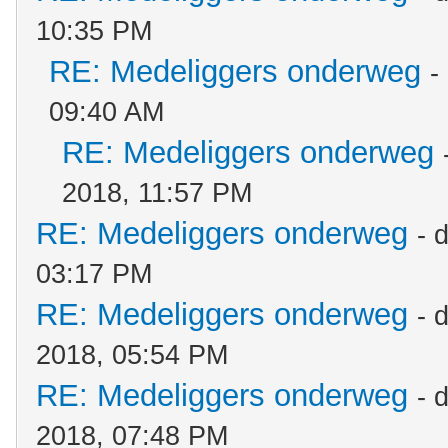
10:35 PM
RE: Medeliggers onderweg
-
09:40 AM
RE: Medeliggers onderweg
2018, 11:57 PM
RE: Medeliggers onderweg
- 
03:17 PM
RE: Medeliggers onderweg
- 
2018, 05:54 PM
RE: Medeliggers onderweg
- 
2018, 07:48 PM