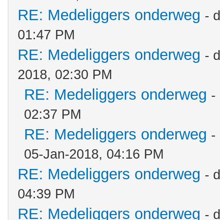
RE: Medeliggers onderweg
- 
01:47 PM
RE: Medeliggers onderweg
- 
2018, 02:30 PM
RE: Medeliggers onderweg
-
02:37 PM
RE: Medeliggers onderweg
-
05-Jan-2018, 04:16 PM
RE: Medeliggers onderweg
- 
04:39 PM
RE: Medeliggers onderweg
- 