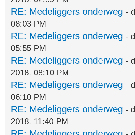
RE: Medeliggers onderweg
- 
08:03 PM
RE: Medeliggers onderweg
- 
05:55 PM
RE: Medeliggers onderweg
- 
2018, 08:10 PM
RE: Medeliggers onderweg
- 
06:10 PM
RE: Medeliggers onderweg
- 
2018, 11:40 PM
RE: Medeliggers onderweg
- 