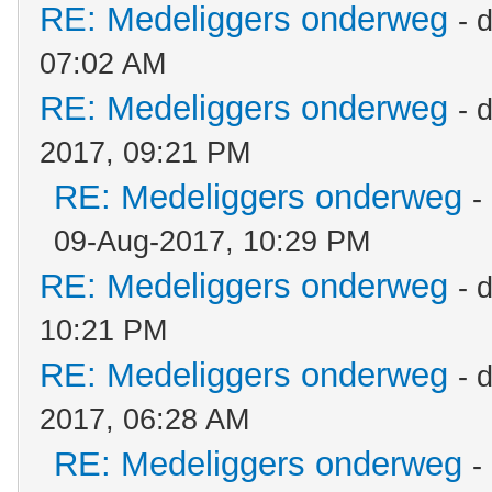
RE: Medeliggers onderweg
- 
07:02 AM
RE: Medeliggers onderweg
- 
2017, 09:21 PM
RE: Medeliggers onderweg
-
09-Aug-2017, 10:29 PM
RE: Medeliggers onderweg
- 
10:21 PM
RE: Medeliggers onderweg
- 
2017, 06:28 AM
RE: Medeliggers onderweg
-