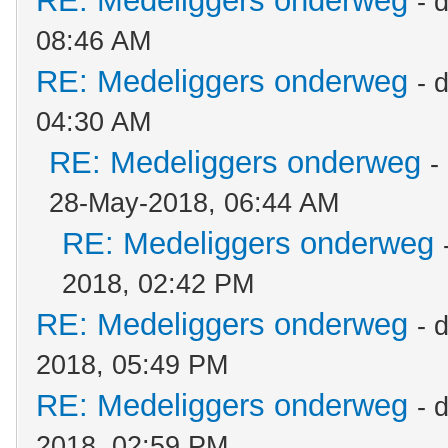
RE: Medeliggers onderweg
- 
08:46 AM
RE: Medeliggers onderweg
- 
04:30 AM
RE: Medeliggers onderweg
-
28-May-2018, 06:44 AM
RE: Medeliggers onderweg
2018, 02:42 PM
RE: Medeliggers onderweg
- 
2018, 05:49 PM
RE: Medeliggers onderweg
- 
2018, 02:59 PM