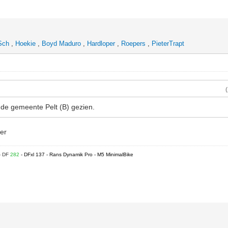
Sch
,
Hoekie
,
Boyd Maduro
,
Hardloper
,
Roepers
,
PieterTrapt
de gemeente Pelt (B) gezien.
er
- DF
282
- DFxl 137 - Rans Dynamik Pro - M5 MinimalBike