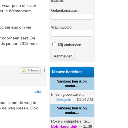
plaatsen.
waar je nu officieel
Gebruikersnaam:
er in Westervoort
og serieus om via
Wachtwoord:
 er doorheen zakt. De
inds januari 2019 mee
Mij onthouden
}
Antwoord
Nieuwe berichten
Vandaag ben ik blij
omdat.....
#262
In een groep zulle...
365cycle
— 01:34 AM
taan is om de weg te
je de weg kiezen. Ook
Vandaag ben ik blij
omdat.....
Roken, computers, te...
Bob Hagendijk
— 11:38