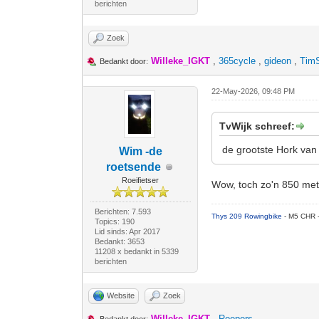
berichten
Zoek
Willeke_IGKT
,
365cycle
,
gideon
,
Tim
Bedankt door:
22-May-2026, 09:48 PM
TvWijk schreef:
de grootste Hork van 
Wim -de
roetsende
Roeifietser
Wow, toch zo'n 850 met
Berichten: 7.593
Thys 209 Rowingbike
- M5 CHR 
Topics: 190
Lid sinds: Apr 2017
Bedankt: 3653
11208 x bedankt in 5339
berichten
Website
Zoek
Willeke_IGKT
,
Roepers