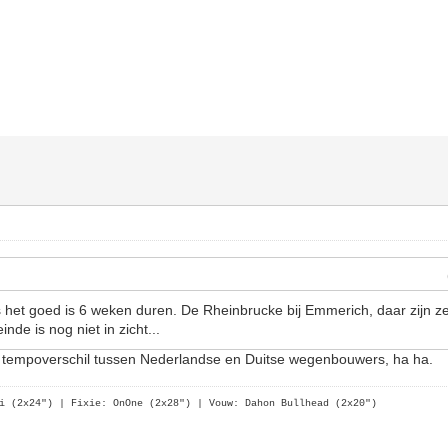
s het goed is 6 weken duren. De Rheinbrucke bij Emmerich, daar zijn ze 
nde is nog niet in zicht...
et tempoverschil tussen Nederlandse en Duitse wegenbouwers, ha ha.
i (2x24")
| Fixie: OnOne (2x28")
| Vouw: Dahon Bullhead (2x20")