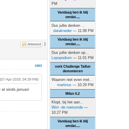
PM
Vandaag ben ik blij
omdat.....
Dus jullie denken ...
datakneder
— 11:08 PM
Vandaag ben ik blij
}
omdat.....
Antwoord
Dus jullie denken op...
Lopopodium
— 11:01 PM
#263
vork Challenge Taifun
demonteren
(07-Apr-2026, 04:39 PM)
Waarom niet even met...
martinus
— 10:29 PM
al sinds januari
Milan 4.2
Klopt, bij het aan...
Wim -de roetsende
—
10:27 PM
Vandaag ben ik blij
omdat.....