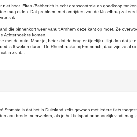
niet hoor. Elten /Babberich is echt grenscontrole en goedkoop tanken, 
toe mag rijden. Dat probleem met omrijders van de IJsselbrug zal eerd
vrees ik.
mand die binnenkort weer vanuit Arnhem deze kant op moet. Ze overwo
de Achterhoek te komen.
ee met de auto. Maar ja, beter dat de brug er tijdelijk uitligt dan dat je
 goed is 6 weken duren. De Rheinbrucke bij Emmerich, daar zijn ze al s
iet in zicht...
! Stomste is dat het in Duitsland zelfs gewoon met iedere fiets toeges
en aan brede meerwielers; als je het fietspad onbehoorlijk vindt mag 
.