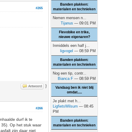
Banden plakken:
#265
materialen en technieken
Nemen mensen n...
Tijanus
— 09:01 PM
Flevobike en trike,
nieuwe eigenaren?
Inmiddels een half j...
ligvogel
— 08:59 PM
Banden plakken:
materialen en technieken
Nog een tip, contr...
Bianca F
— 08:59 PM
}
Antwoord
Vandaag ben ik niet blij
omdat.....
Je plakt met h...
LigfietsWilsum
— 08:45
#266
PM
nhaalde durf ik te
Banden plakken:
 35). Op het stuk waar
materialen en technieken
sfalt zijn daar niet