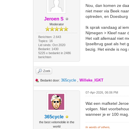
Nou, dan komen ze daar 
niet meer via Beek naar
optreden, en Doesburg 
Jeroen S
Moderator
Ik sprak vandaag al ie
Nijmegen > Kleef naar 
Berichten: 2.643
Het valt allemaal niet m
Topics: 16
Ijsselbrug gaat als het
Lid sinds: Oct 2020
bezig. Het einde is nog n
Bedankt: 1430
5225 x bedankt in 2486
berichten
Zoek
365cycle
,
Willeke_IGKT
Bedankt door:
07-Apr-2026, 06:06 PM
Wat een mafketel Jeroen
volgen. Niet voorbehoud
wanneer je er 100 mag
365cycle
the best velomobile in the
world
In words of others,