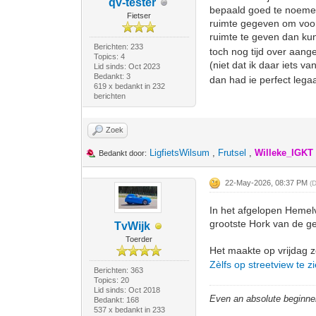
qv-tester
bepaald goed te noemen.
Fietser
ruimte gegeven om voorb
ruimte te geven dan kun
Berichten: 233
toch nog tijd over aange
Topics: 4
(niet dat ik daar iets v
Lid sinds: Oct 2023
Bedankt: 3
dan had ie perfect lega
619 x bedankt in 232
berichten
Zoek
LigfietsWilsum
,
Frutsel
,
Willeke_IGKT
Bedankt door:
22-May-2026, 08:37 PM
(
In het afgelopen Hemel
grootste Hork van de g
TvWijk
Toerder
Het maakte op vrijdag z
Zèlfs op streetview te z
Berichten: 363
Topics: 20
Lid sinds: Oct 2018
Even an absolute beginne
Bedankt: 168
537 x bedankt in 233