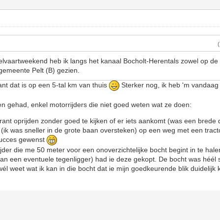
lvaartweekend heb ik langs het kanaal Bocholt-Herentals zowel op de 
gemeente Pelt (B) gezien.
ant dat is op een 5-tal km van thuis
Sterker nog, ik heb 'm vandaa
n gehad, enkel motorrijders die niet goed weten wat ze doen:
rant oprijden zonder goed te kijken of er iets aankomt (was een brede 
 (ik was sneller in de grote baan oversteken) op een weg met een tractor
succes gewenst
der die me 50 meter voor een onoverzichtelijke bocht begint in te halen t
(van een eventuele tegenligger) had ie deze gekopt. De bocht was héé
wél weet wat ik kan in die bocht dat ie mijn goedkeurende blik duidelijk 