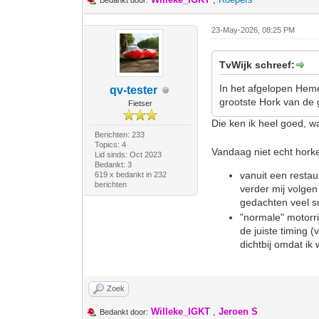
Bedankt door:
23-May-2026, 08:25 PM
TvWijk schreef:
In het afgelopen Heme
qv-tester
grootste Hork van de 
Fietser
Die ken ik heel goed, w
Berichten: 233
Topics: 4
Vandaag niet echt horke
Lid sinds: Oct 2023
Bedankt: 3
vanuit een restau
619 x bedankt in 232
berichten
verder mij volgen
gedachten veel 
"normale" motorrij
de juiste timing 
dichtbij omdat ik 
Zoek
Willeke_IGKT
,
Jeroen S
Bedankt door: