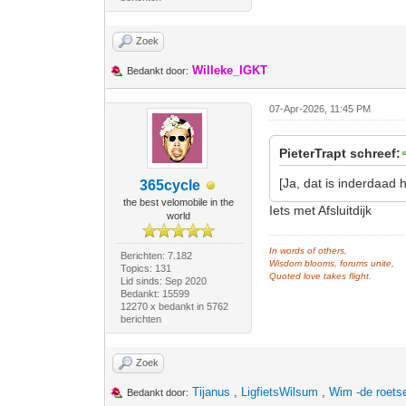
Zoek
Willeke_IGKT
Bedankt door:
07-Apr-2026, 11:45 PM
PieterTrapt schreef:
[Ja, dat is inderdaad
365cycle
the best velomobile in the
Iets met Afsluitdijk
world
In words of others,
Berichten: 7.182
Wisdom blooms, forums unite,
Topics: 131
Quoted love takes flight.
Lid sinds: Sep 2020
Bedankt: 15599
12270 x bedankt in 5762
berichten
Zoek
Tijanus
,
LigfietsWilsum
,
Wim -de roets
Bedankt door: