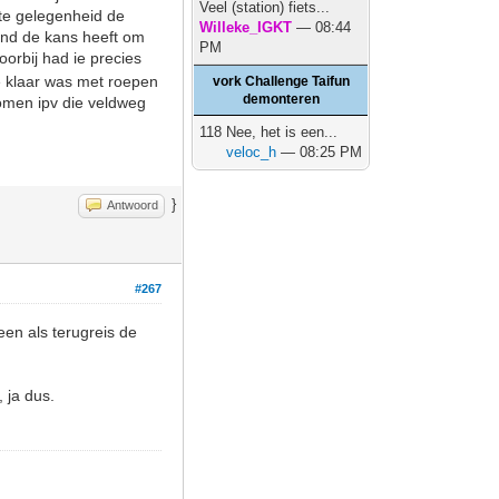
Veel (station) fiets...
ste gelegenheid de
Willeke_IGKT
— 08:44
mand de kans heeft om
PM
orbij had ie precies
ie klaar was met roepen
vork Challenge Taifun
demonteren
omen ipv die veldweg
118 Nee, het is een...
veloc_h
— 08:25 PM
}
Antwoord
#267
en als terugreis de
, ja dus.