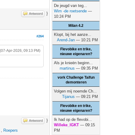
De jeugd van teg...
Wim -de roetsende
—
}
Antwoord
10:24 PM
Milan 4.2
Klopt, bij het aanze...
#264
Arend-Jan
— 10:21 PM
Flevobike en trike,
(07-Apr-2026, 09:13 PM)
nieuwe eigenaren?
.
Als je knieën beginn...
martinus
— 09:35 PM
vork Challenge Taifun
demonteren
Volgen mij noemde Ch...
Tijanus
— 09:21 PM
Flevobike en trike,
nieuwe eigenaren?
Ik had op de flevobi...
}
Antwoord
Willeke_IGKT
— 09:15
,
Roepers
PM