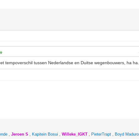
 het tempoverschil tussen Nederlandse en Duitse wegenbouwers, ha ha
ende
,
Jeroen S
,
Kapitein Bosui
,
Willeke_IGKT
,
PieterTrapt
,
Boyd Maduro