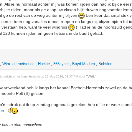
 Als ie nu normaal achter mij was komen rijden dan had ik bij de eer
ij te rijden, maar als ge al op uw claxon blijft duwen nog voordat ie
t ge de rest van de weg achter mij blijven
Een keer dat smal stuk vo
zien ie toen nog vanalles moest roepen en langs mij blijven rijden tot 
an verstaan heb, want te veel windruis
) Had ie nu de noordzuid gen
al 120 kunnen rijden en geen fietsers in de buurt gehad.
,
Wim -de roetsende
,
Hoekie
,
365cycle
,
Boyd Maduro
,
Bobslee
Dit bericht is het laatst bewerkt op 22-May-2026, 08:37 PM door
TvWijk
.)
vaartweekend heb ik langs het kanaal Bocholt-Herentals zowel op de he
emeente Pelt (B) gezien.
o'n indruk dat ik op zondag nogmaals gekeken heb of 'ie er weer stond
ien
.
r has to start somewhere.