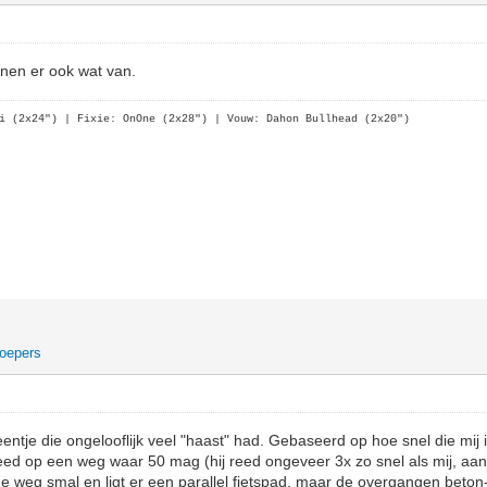
nnen er ook wat van.
i (2x24")
| Fixie: OnOne (2x28")
| Vouw: Dahon Bullhead (2x20")
oepers
ntje die ongelooflijk veel "haast" had. Gebaseerd op hoe snel die mij i
reed op een weg waar 50 mag (hij reed ongeveer 3x zo snel als mij, aan
e weg smal en ligt er een parallel fietspad, maar de overgangen beton-a