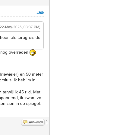
#269
(22-May-2026, 08:37 PM)
heen als terugreis de
g nog overreden
driewieler) en 50 meter
sluis, ik heb 'm in
erwijl ik 45 rijd. Met
l spannend, ik kwam zo
kon zien in de spiegel.
}
Antwoord