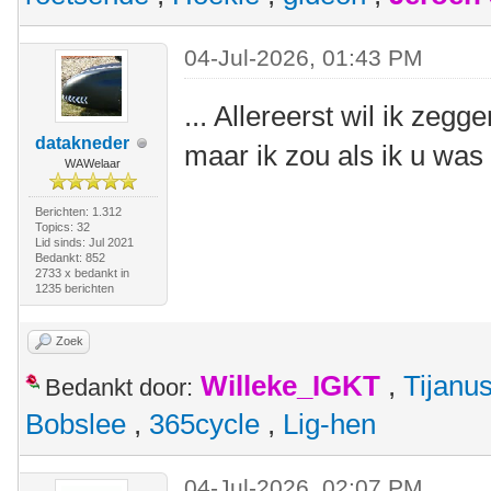
04-Jul-2026, 01:43 PM
... Allereerst wil ik zegg
datakneder
maar ik zou als ik u wa
WAWelaar
Berichten: 1.312
Topics: 32
Lid sinds: Jul 2021
Bedankt: 852
2733 x bedankt in
1235 berichten
Zoek
Willeke_IGKT
,
Tijanu
Bedankt door:
Bobslee
,
365cycle
,
Lig-hen
04-Jul-2026, 02:07 PM