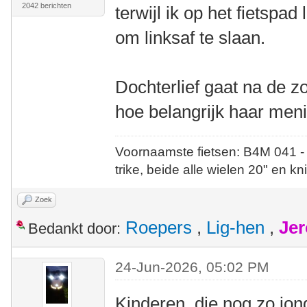
2042 berichten
terwijl ik op het fietspa
om linksaf te slaan.
Dochterlief gaat na de z
hoe belangrijk haar menin
Voornaamste fietsen: B4M 041 -
trike, beide alle wielen 20" en kn
Zoek
Roepers
,
Lig-hen
,
Jer
Bedankt door:
24-Jun-2026, 05:02 PM
Kinderen, die nog zo jon