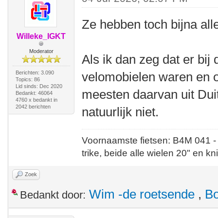
Ze hebben toch bijna all
Willeke_IGKT
Moderator
Als ik dan zeg dat er bij
Berichten: 3.090
velomobielen waren en o
Topics: 86
Lid sinds: Dec 2020
meesten daarvan uit Dui
Bedankt: 46064
4760 x bedankt in
2042 berichten
natuurlijk niet.
Voornaamste fietsen: B4M 041 -
trike, beide alle wielen 20" en kn
Zoek
Wim -de roetsende
,
Bo
Bedankt door: