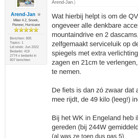
Arend-Jan
.)
Arend-Jan
Wat hierbij helpt is om de QV
Milan 4.2, Snoek,
ongeveer alle denkbare acce
Pioneer, Hurricane
mountaindrive en 2 dascams
Berichten: 805
zelfgemaakt serviceluik op 
Topics: 1
Lid sinds: Jun 2022
Bedankt: 419
spiegels met extra verlichtin
2774 x bedankt in
807 berichten
zagen en 21cm te verlengen,
te nemen.
De fiets is dan zó zwaar dat 
mee rijdt, de 49 kilo (leeg!) 
Bij het WK in Engeland heb 
gereden (bij 244W gemiddeld
(al was ze toen dus pas 5)