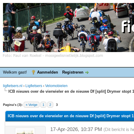
Welkom gast!
Aanmelden
Registreren
ligfietsers.nl
›
Ligfietsers
›
Velomobielen
ICB nieuws over de vierwieler en de nieuwe Df [split] Drymer stopt 
elde waardering is 0
Pagina's (3):
« Vorige
1
2
3
ICB nieuws over de vierwieler en de nieuwe Df [split] Drymer stopt 
17-Apr-2026, 10:37 PM
(Dit bericht is