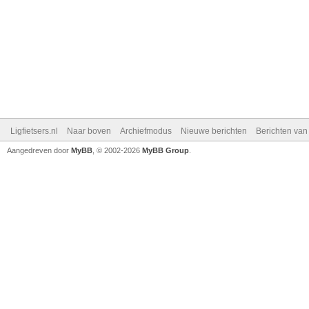
Ligfietsers.nl
Naar boven
Archiefmodus
Nieuwe berichten
Berichten va
Aangedreven door
MyBB
, © 2002-2026
MyBB Group
.