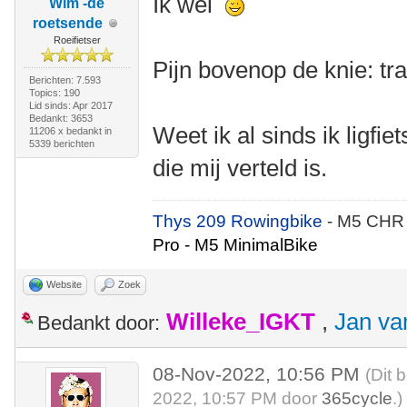
Ik wel
Wim -de
roetsende
Roeifietser
Pijn bovenop de knie: tra
Berichten: 7.593
Topics: 190
Lid sinds: Apr 2017
Bedankt: 3653
Weet ik al sinds ik ligfi
11206 x bedankt in
5339 berichten
die mij verteld is.
Thys 209 Rowingbike
- M5 CHR
Pro - M5 MinimalBike
Website
Zoek
Willeke_IGKT
,
Jan va
Bedankt door:
08-Nov-2022, 10:56 PM
(Dit 
2022, 10:57 PM door
365cycle
.)