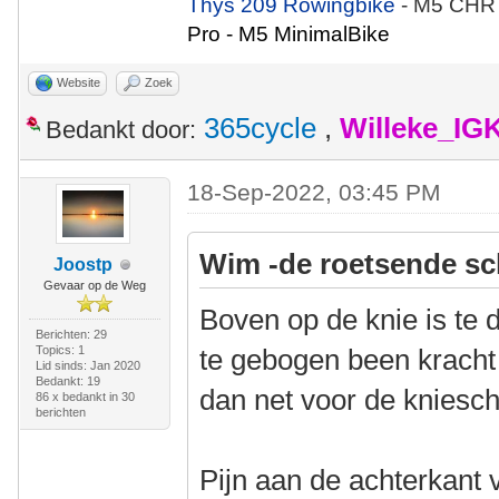
Thys 209 Rowingbike
- M5 CHR
Pro - M5 MinimalBike
Website
Zoek
365cycle
,
Willeke_IG
Bedankt door:
18-Sep-2022, 03:45 PM
Wim -de roetsende sc
Joostp
Gevaar op de Weg
Boven op de knie is te 
Berichten: 29
Topics: 1
te gebogen been kracht 
Lid sinds: Jan 2020
Bedankt: 19
dan net voor de knieschi
86 x bedankt in 30
berichten
Pijn aan de achterkant v