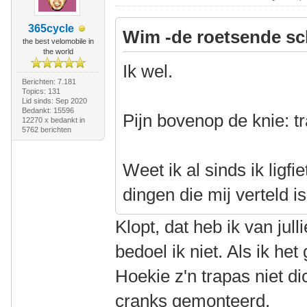
365cycle
Wim -de roetsende sc
the best velomobile in
the world
Ik wel.
Berichten: 7.181
Topics: 131
Lid sinds: Sep 2020
Bedankt: 15596
Pijn bovenop de knie: tr
12270 x bedankt in
5762 berichten
Weet ik al sinds ik ligfi
dingen die mij verteld is
Klopt, dat heb ik van jull
bedoel ik niet. Als ik he
Hoekie z'n trapas niet di
cranks gemonteerd.