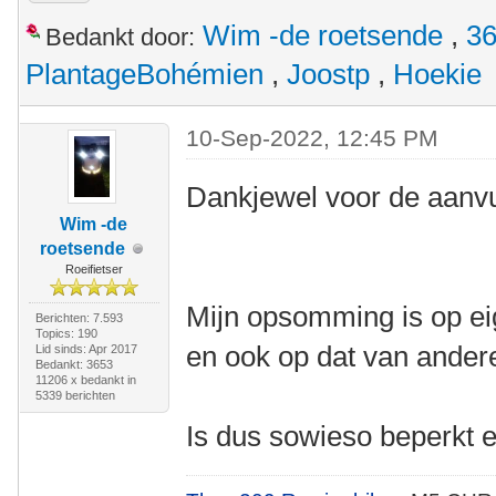
Wim -de roetsende
,
36
Bedankt door:
PlantageBohémien
,
Joostp
,
Hoekie
10-Sep-2022, 12:45 PM
Dankjewel voor de aanvul
Wim -de
roetsende
Roeifietser
Mijn opsomming is op e
Berichten: 7.593
Topics: 190
en ook op dat van ander
Lid sinds: Apr 2017
Bedankt: 3653
11206 x bedankt in
5339 berichten
Is dus sowieso beperkt en