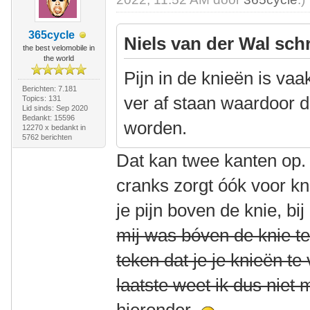
365cycle
Niels van der Wal sch
the best velomobile in
the world
Pijn in de knieën is vaa
Berichten: 7.181
ver af staan waardoor d
Topics: 131
Lid sinds: Sep 2020
Bedankt: 15596
worden.
12270 x bedankt in
5762 berichten
Dat kan twee kanten op. T
cranks zorgt óók voor knie
je pijn boven de knie, bi
mij was bóven de knie t
teken dat je je knieën t
laatste weet ik dus niet