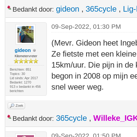
gideon
,
365cycle
,
Lig
Bedankt door:
09-Sep-2022, 01:30 PM
(Mevr. Gideon heet Ing
gideon
Ze fietste met een klein
Kilometervreter
15km/uur. Die pijn in de 
Berichten: 851
begon in 2008 op mijn eer
Topics: 30
Lid sinds: Apr 2017
Bedankt: 1270
snel weer weg.
913 x bedankt in 456
berichten
Zoek
365cycle
,
Willeke_IG
Bedankt door:
09-Sep-2022, 01:50 PM