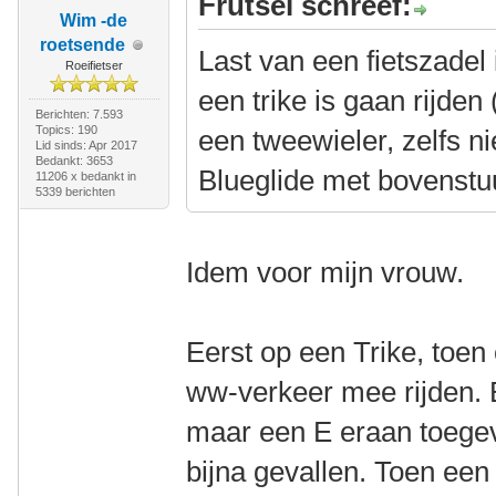
Frutsel schreef:
Wim -de
roetsende
Last van een fietszadel
Roeifietser
een trike is gaan rijden 
Berichten: 7.593
Topics: 190
een tweewieler, zelfs ni
Lid sinds: Apr 2017
Bedankt: 3653
Blueglide met bovenstu
11206 x bedankt in
5339 berichten
Idem voor mijn vrouw.
Eerst op een Trike, toen
ww-verkeer mee rijden. 
maar een E eraan toege
bijna gevallen. Toen ee