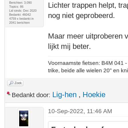
Berichten: 3.090
Lichter trappen helpt, tr
Topics: 86
Lid sinds: Dec 2020
nog niet geprobeerd.
Bedankt: 46042
4759 x bedankt in
2041 berichten
Maar meer uitproberen v
lijkt mij beter.
Voornaamste fietsen: B4M 041 -
trike, beide alle wielen 20" en kn
Zoek
Lig-hen
,
Hoekie
Bedankt door:
10-Sep-2022, 11:46 AM