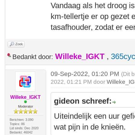
Vandaag als het droog is
km-tellertje er op gezet
tasafhouder, zodat er een
Zoek
Willeke_IGKT
,
365cyc
Bedankt door:
09-Sep-2022, 01:20 PM
(Dit 
2022, 01:21 PM door
Willeke_I
Willeke_IGKT
gideon schreef:
Moderator
Uiteindelijk een uur gef
Berichten: 3.090
Topics: 86
wat pijn in de knieën.
Lid sinds: Dec 2020
Bedankt: 46042