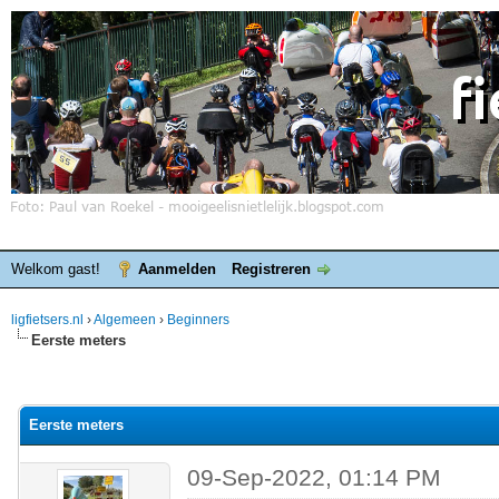
Welkom gast!
Aanmelden
Registreren
ligfietsers.nl
›
Algemeen
›
Beginners
Eerste meters
elde waardering is 0
Eerste meters
09-Sep-2022, 01:14 PM