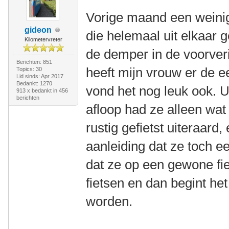
Vorige maand een weinig
gideon
die helemaal uit elkaar g
Kilometervreter
de demper in de voorver
Berichten: 851
heeft mijn vrouw er de 
Topics: 30
Lid sinds: Apr 2017
Bedankt: 1270
vond het nog leuk ook. Ui
913 x bedankt in 456
berichten
afloop had ze alleen wat
rustig gefietst uiteraar
aanleiding dat ze toch ee
dat ze op een gewone fi
fietsen en dan begint het
worden.