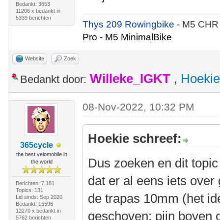
Bedankt: 3653
11206 x bedankt in
5339 berichten
Thys 209 Rowingbike
- M5 CHR
Pro - M5 MinimalBike
Website
Zoek
Willeke_IGKT
,
Hoekie
Bedankt door:
08-Nov-2022, 10:32 PM
Hoekie schreef:
365cycle
the best velomobile in
Dus zoeken en dit topic
the world
dat er al eens iets ove
Berichten: 7.181
Topics: 131
de trapas 10mm (het id
Lid sinds: Sep 2020
Bedankt: 15596
12270 x bedankt in
geschoven: pijn boven 
5762 berichten