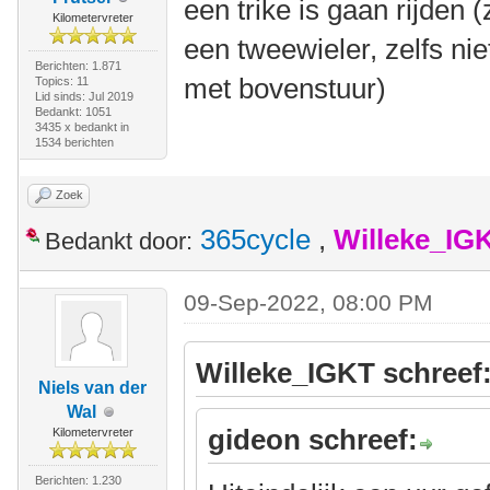
een trike is gaan rijden (
Kilometervreter
een tweewieler, zelfs nie
Berichten: 1.871
met bovenstuur)
Topics: 11
Lid sinds: Jul 2019
Bedankt: 1051
3435 x bedankt in
1534 berichten
Zoek
365cycle
,
Willeke_IG
Bedankt door:
09-Sep-2022, 08:00 PM
Willeke_IGKT schreef
Niels van der
Wal
gideon schreef:
Kilometervreter
Berichten: 1.230