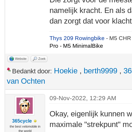
namelijk kracht. En als d
dan zorgt dat voor klach
Thys 209 Rowingbike
- M5 CHR
Pro - M5 MinimalBike
Website
Zoek
Hoekie
,
berth9999
,
36
Bedankt door:
van Ochten
09-Nov-2022, 12:29 AM
Okay, eigenlijk kunnen w
365cycle
maximale "strekpunt" mo
the best velomobile in
the world