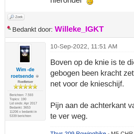
hieronder
Zoek
Willeke_IGKT
Bedankt door:
10-Sep-2022, 11:51 AM
Boven op de knie is te d
Wim -de
gebogen been kracht zett
roetsende
net voor de knieschijf.
Roeifietser
Berichten: 7.593
Topics: 190
Pijn aan de achterkant va
Lid sinds: Apr 2017
Bedankt: 3653
11206 x bedankt in
te ver weg.
5339 berichten
Thys 209 Rowingbike
- M5 CHR