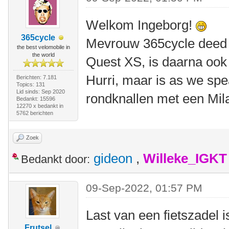
Welkom Ingeborg!
365cycle
Mevrouw 365cycle deed ha
the best velomobile in
the world
Quest XS, is daarna ook
Hurri, maar is as we spe
Berichten: 7.181
Topics: 131
Lid sinds: Sep 2020
rondknallen met een Mil
Bedankt: 15596
12270 x bedankt in
5762 berichten
Zoek
gideon
,
Willeke_IGKT
Bedankt door:
09-Sep-2022, 01:57 PM
Last van een fietszadel 
Frutsel