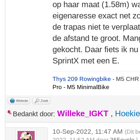
op haar maat (1.58m) w
eigenaresse exact net zo
de trapas niet te verpla
de afstand te groot. Ma
gekocht. Daar fiets ik n
SprintX met een E.
Thys 209 Rowingbike
- M5 CHR
Pro - M5 MinimalBike
Website
Zoek
Willeke_IGKT
,
Hoekie
Bedankt door:
10-Sep-2022, 11:47 AM
(Dit 
2022, 11:52 AM door
365cycle
.)