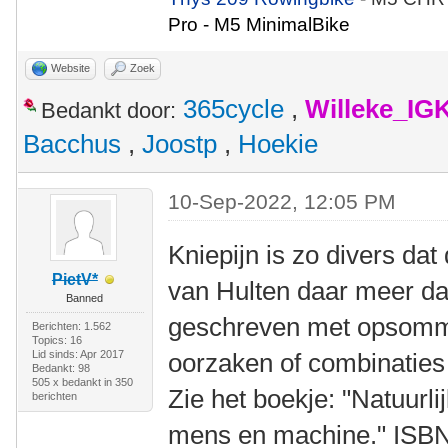
Pro - M5 MinimalBike
Website
Zoek
365cycle
,
Willeke_IG
Bedankt door:
Bacchus
,
Joostp
,
Hoekie
10-Sep-2022, 12:05 PM
Kniepijn is zo divers da
PietV*
van Hulten daar meer dan
Banned
geschreven met opsomm
Berichten: 1.562
Topics: 16
Lid sinds: Apr 2017
oorzaken of combinaties
Bedankt: 98
505 x bedankt in 350
Zie het boekje: "Natuurl
berichten
mens en machine." ISB