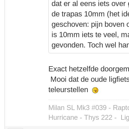
dat er al eens iets ove
de trapas 10mm (het id
geschoven: pijn boven 
is 10mm iets te veel, m
gevonden. Toch wel ha
Exact hetzelfde doorge
Mooi dat de oude ligfiet
teleurstellen
Milan SL Mk3 #039 - Rapto
Hurricane - Thys 222 -
Li