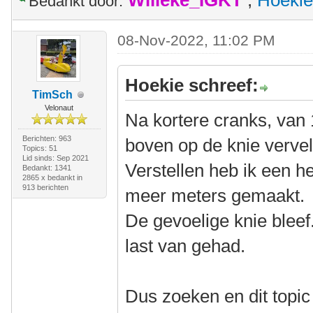
Willeke_IGKT
,
Hoekie
Bedankt door:
08-Nov-2022, 11:02 PM
Hoekie schreef:
TimSch
Velonaut
Na kortere cranks, van
Berichten: 963
boven op de knie verve
Topics: 51
Lid sinds: Sep 2021
Verstellen heb ik een h
Bedankt: 1341
2865 x bedankt in
913 berichten
meer meters gemaakt.
De gevoelige knie bleef
last van gehad.
Dus zoeken en dit topic