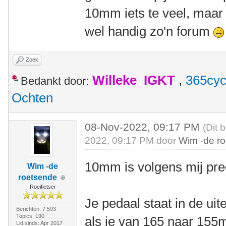
10mm iets te veel, maar
wel handig zo'n forum
Zoek
Willeke_IGKT
,
365cyc
Bedankt door:
Ochten
08-Nov-2022, 09:17 PM
(Dit 
2022, 09:17 PM door
Wim -de r
10mm is volgens mij pre
Wim -de
roetsende
Roeifietser
Je pedaal staat in de ui
Berichten: 7.593
Topics: 190
als je van 165 naar 155
Lid sinds: Apr 2017