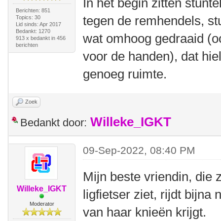
In het begin zitten stun
Berichten: 851
tegen de remhendels, st
Topics: 30
Lid sinds: Apr 2017
Bedankt: 1270
wat omhoog gedraaid (oo
913 x bedankt in 456
berichten
voor de handen), dat hie
genoeg ruimte.
Zoek
Willeke_IGKT
Bedankt door:
09-Sep-2022, 08:40 PM
Mijn beste vriendin, die 
Willeke_IGKT
ligfietser ziet, rijdt bijn
Moderator
van haar knieën krijgt.