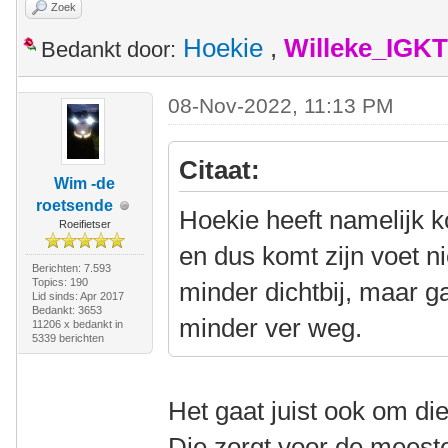
Zoek
Hoekie
,
Willeke_IGKT
Bedankt door:
08-Nov-2022, 11:13 PM
Citaat:
Wim -de
roetsende
Hoekie heeft namelijk 
Roeifietser
en dus komt zijn voet ni
Berichten: 7.593
Topics: 190
minder dichtbij, maar g
Lid sinds: Apr 2017
Bedankt: 3653
minder ver weg.
11206 x bedankt in
5339 berichten
Het gaat juist ook om di
Die zorgt voor de meest