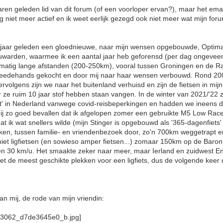
jaren geleden lid van dit forum (of een voorloper ervan?), maar het em
lang niet meer actief en ik weet eerlijk gezegd ook niet meer wat mijn 
g jaar geleden een gloednieuwe, naar mijn wensen opgebouwde, Optima 
eeuwarden, waarmee ik een aantal jaar heb geforensd (per dag ongeveer
lmatig lange afstanden (200-250km), vooral tussen Groningen en de Ra
tweedehands gekocht en door mij naar haar wensen verbouwd. Rond 2
rvolgens zijn we naar het buitenland verhuisd en zijn de fietsen in mijn 
 ze ruim 10 jaar stof hebben staan vangen. In de winter van 2021/'22
' in Nederland vanwege covid-reisbeperkingen en hadden we ineens 
 mij zo goed bevallen dat ik afgelopen zomer een gebruikte M5 Low Ra
 ik wat snellers wilde (mijn Stinger is opgebouwd als '365-dagenfiets
eken, tussen familie- en vriendenbezoek door, zo'n 700km weggetrapt en
 niet ligfietsen (en sowieso amper fietsen...) zomaar 150km op de Baro
n 30 km/u. Het smaakte zeker naar meer, maar Ierland en zuidwest E
iet de meest geschikte plekken voor een ligfiets, dus de volgende keer
an mij, de rode van mijn vriendin: