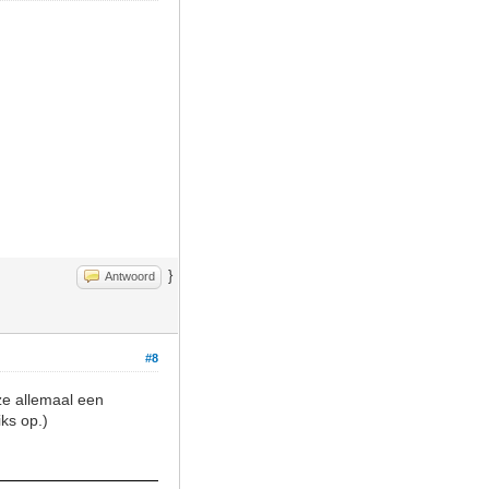
}
Antwoord
#8
 ze allemaal een
ks op.)