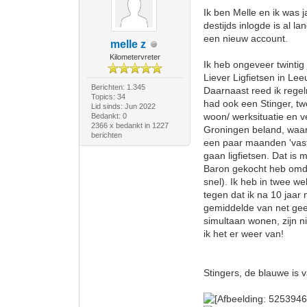
Ik ben Melle en ik was 
destijds inlogde is al 
een nieuw account.
melle z
Kilometervreter
Ik heb ongeveer twinti
Liever Ligfietsen in L
Berichten: 1.345
Daarnaast reed ik rege
Topics: 34
had ook een Stinger, 
Lid sinds: Jun 2022
woon/ werksituatie en ve
Bedankt: 0
2366 x bedankt in 1227
Groningen beland, waar
berichten
een paar maanden 'vast
gaan ligfietsen. Dat is
Baron gekocht heb omdat
snel). Ik heb in twee w
tegen dat ik na 10 jaar
gemiddelde van net gee
simultaan wonen, zijn n
ik het er weer van!
Stingers, de blauwe is v