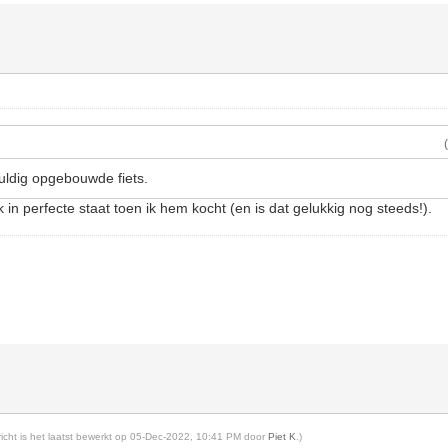
vuldig opgebouwde fiets.
 in perfecte staat toen ik hem kocht (en is dat gelukkig nog steeds!).
ericht is het laatst bewerkt op 05-Dec-2022, 10:41 PM door
Piet K
.)