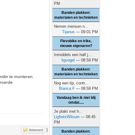
PM
Banden plakken:
materialen en technieken
Nemen mensen n...
Tijanus
— 09:01 PM
Flevobike en trike,
nieuwe eigenaren?
Inmiddels een half j...
ligvogel
— 08:59 PM
Banden plakken:
materialen en technieken
endin te monteren.
eroerde
Nog een tip, contr...
Bianca F
— 08:59 PM
Vandaag ben ik niet blij
omdat.....
Je plakt met h...
LigfietsWilsum
— 08:45
PM
}
Antwoord
Banden plakken: