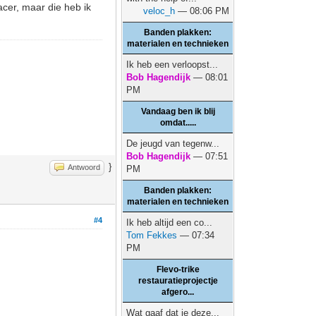
acer, maar die heb ik
veloc_h
— 08:06 PM
Banden plakken:
materialen en technieken
Ik heb een verloopst...
Bob Hagendijk
— 08:01
PM
Vandaag ben ik blij
omdat.....
De jeugd van tegenw...
Bob Hagendijk
— 07:51
}
Antwoord
PM
Banden plakken:
materialen en technieken
#4
Ik heb altijd een co...
Tom Fekkes
— 07:34
PM
Flevo-trike
restauratieprojectje
afgero...
Wat gaaf dat je deze...