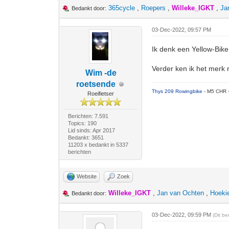
365cycle
,
Roepers
,
Willeke_IGKT
,
Ja
Bedankt door:
03-Dec-2022, 09:57 PM
Ik denk een Yellow-Bike
Verder ken ik het merk n
Wim -de
roetsende
Thys 209 Rowingbike
- M5 CHR 
Roeifietser
Berichten: 7.591
Topics: 190
Lid sinds: Apr 2017
Bedankt: 3651
11203 x bedankt in 5337
berichten
Website
Zoek
Willeke_IGKT
,
Jan van Ochten
,
Hoeki
Bedankt door:
03-Dec-2022, 09:59 PM
(Dit b