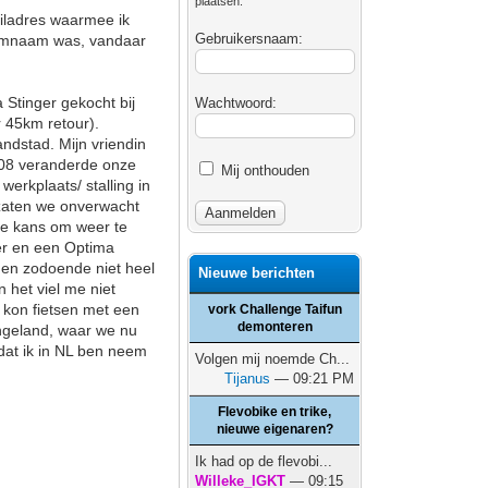
plaatsen.
ailadres waarmee ik
Gebruikersnaam:
forumnaam was, vandaar
Stinger gekocht bij
Wachtwoord:
 45km retour).
ndstad. Mijn vriendin
008 veranderde onze
Mij onthouden
werkplaats/ stalling in
 zaten we onverwacht
de kans om weer te
cer en een Optima
' en zodoende niet heel
Nieuwe berichten
 het viel me niet
n kon fietsen met een
vork Challenge Taifun
demonteren
ngeland, waar we nu
 dat ik in NL ben neem
Volgen mij noemde Ch...
Tijanus
— 09:21 PM
Flevobike en trike,
nieuwe eigenaren?
Ik had op de flevobi...
Willeke_IGKT
— 09:15