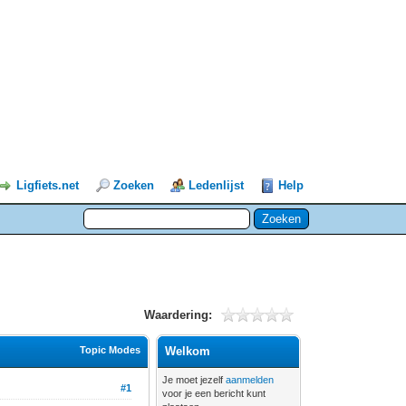
Ligfiets.net
Zoeken
Ledenlijst
Help
Waardering:
Topic Modes
Welkom
Je moet jezelf
aanmelden
#1
voor je een bericht kunt