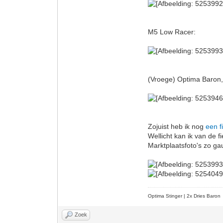
M5 Low Racer:
(Vroege) Optima Baron, w
Zojuist heb ik nog
een f
Wellicht kan ik van de f
Marktplaatsfoto's zo ga
Optima Stinger |
2x Dries Baron
Zoek