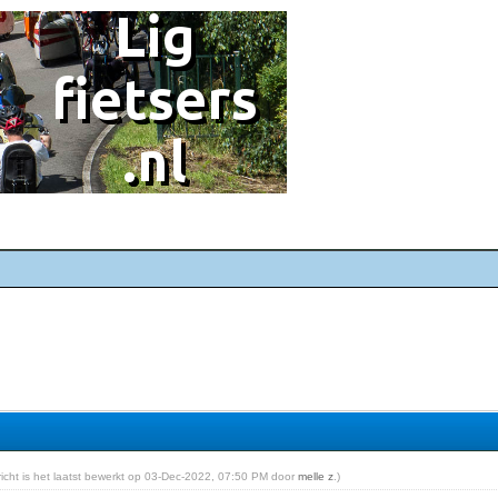
ericht is het laatst bewerkt op 03-Dec-2022, 07:50 PM door
melle z
.)