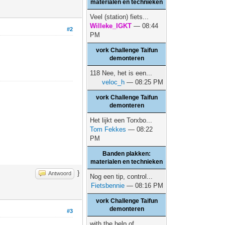
materialen en technieken
Veel (station) fiets...
Willeke_IGKT
— 08:44
#2
PM
vork Challenge Taifun
demonteren
118 Nee, het is een...
veloc_h
— 08:25 PM
vork Challenge Taifun
demonteren
Het lijkt een Torxbo...
Tom Fekkes
— 08:22
PM
Banden plakken:
materialen en technieken
}
Antwoord
Nog een tip, control...
Fietsbennie
— 08:16 PM
vork Challenge Taifun
demonteren
#3
with the help of...