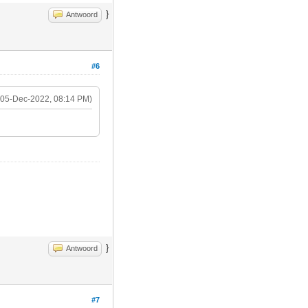
}
Antwoord
#6
(05-Dec-2022, 08:14 PM)
}
Antwoord
#7