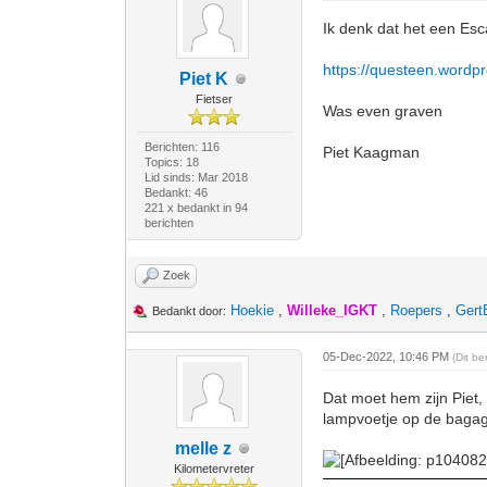
Ik denk dat het een Es
https://questeen.wordp
Piet K
Fietser
Was even graven
Berichten: 116
Piet Kaagman
Topics: 18
Lid sinds: Mar 2018
Bedankt: 46
221 x bedankt in 94
berichten
Zoek
Hoekie
,
Willeke_IGKT
,
Roepers
,
Gert
Bedankt door:
05-Dec-2022, 10:46 PM
(Dit b
Dat moet hem zijn Piet, 
lampvoetje op de bagag
melle z
Kilometervreter