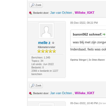
Zoek
Jan van Ochten
,
Willeke_IGKT
Bedankt door:
05-Dec-2022, 08:22 PM
baron062 schreef:
was blij met zijn zorg
melle z
Kilometervreter
Inderdaad, fiets was ook
Berichten: 1.345
Optima Stinger |
2x Dries Baron
Topics: 34
Lid sinds: Jun 2022
Bedankt: 0
2366 x bedankt in 1227
berichten
Zoek
Jan van Ochten
,
Willeke_IGKT
Bedankt door:
05-Dec-2022, 10:40 PM
(Dit b