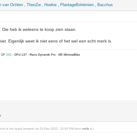
n van Ochten
,
TheoZw
,
Hoekie
,
PlantageBohémien
,
Bacchus
. Die heb ik weleens te koop zien staan.
iet. Eigenlijk weet ik niet eens of het wel een echt merk is.
- DF
282
- DFxl 137 - Rans Dynamik Pro - M5 MinimalBike
e
ericht is het laatst bewerkt op 03-Dec-2022, 10:00 PM door
melle z
.)