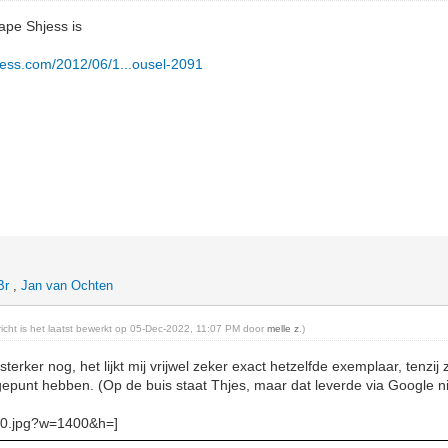
cape Shjess is
ress.com/2012/06/1...ousel-2091
Br
,
Jan van Ochten
ericht is het laatst bewerkt op 05-Dec-2022, 11:07 PM door
melle z
.)
sterker nog, het lijkt mij vrijwel zeker exact hetzelfde exemplaar, tenzij
epunt hebben. (Op de buis staat Thjes, maar dat leverde via Google ni