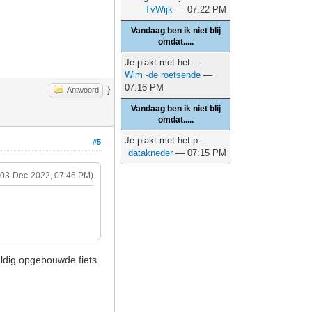
TvWijk
— 07:22 PM
Vandaag ben ik niet blij
omdat.....
Je plakt met het...
Wim -de roetsende
—
07:16 PM
}
Antwoord
Vandaag ben ik niet blij
omdat.....
Je plakt met het p...
#5
datakneder
— 07:15 PM
(03-Dec-2022, 07:46 PM)
uldig opgebouwde fiets.