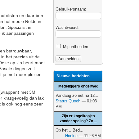
Gebruikersnaam:
mobilisten en daar ben
 in het mooie Rolde in
n. Specialist in
Wachtwoord:
e ik aanpassingen
Mij onthouden
 ben betrouwbaar,
in het precies uit de
 Deze op z'n beurt moet
Basale dingen zelf
t je met meer plezier
Nieuwe berichten
Medeliggers onderweg
n (wrappen) met 3M
Vandaag zo net na 12...
er krasgevoelig dan lak
Status Quooh
— 01:03
 is ook nog eens zeer
PM
Zijn er kogelkopjes
zonder speling? Zo ...
Op het .. Bed...
Hoekie
— 11:26 AM