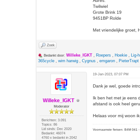
Adres:
Twilwiel
Grote Brink 19
9451BP Rolde
Met vriendelijke groet, 
Zoek
Willeke_IGKT
,
Roepers
,
Hoekie
,
Lig-
Bedankt door:
365cycle
,
wim harwig
,
Cygnus
,
emgaron
,
PieterTrapt
19-Jan-2023, 07:07 PM
Dank je wel, goede intro
Ik ben het met je eens 
Willeke_IGKT
afstand is ook heel geru
Moderator
Helaas voor mij woon ik
Berichten: 3.091
Topics: 86
Lid sinds: Dec 2020
Voornaamste fietsen: B4M 041 - M
Bedankt: 46074
4760 x bedankt in 2042