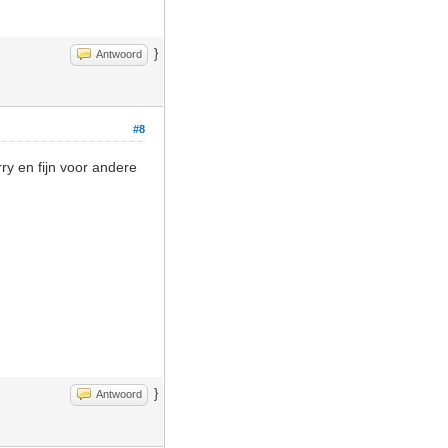
}
Antwoord
#8
rry en fijn voor andere
}
Antwoord