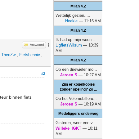
Milan 4.2
Wettelijk gezien.....
Hoekie
— 11:16 AM
Milan 4.2
Ik had op mijn woon-...
}
Antwoord
LigfietsWilsum
— 10:39
AM
,
TheoZw
,
Fietsbennie
,
Milan 4.2
Op een driewieler mo...
#2
Jeroen S
— 10:27 AM
Zijn er kogelkopjes
zonder speling? Zo ...
eur binnen fiets
Op het Velomobilforu...
Jeroen S
— 10:19 AM
Medeliggers onderweg
Gisteren, weer een v...
Willeke_IGKT
— 10:11
AM