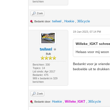
berichten
Zoek
twilwel
,
Hoekie
,
365cycle
Bedankt door:
19-Jan-2023, 07:14 PM
Willeke_IGKT schree
twilwel
Helaas voor mij woon 
Bulk
Bedankt voor je vriendeli
Berichten: 330
Topics: 14
bedoelde uit te drukken 
Lid sinds: Apr 2017
Bedankt: 475
989 x bedankt in 329
berichten
Zoek
Hoekie
,
Willeke_IGKT
,
365cycle
Bedankt door: