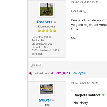
19-Jan-2023, 08:39 PM
Hoi Harry,
Ben je lid van de appgr
Roepers
Volgens mij woont Anne 
Kilometervreter
Groet,
Berichten: 2.883
Marco
Topics: 90
Lid sinds: Apr 2017
Bedankt: 3087
3333 x bedankt in 1413
berichten
Zoek
Willeke_IGKT
,
365cycle
Bedankt door:
19-Jan-2023, 08:53 PM
Roepers schreef:
twilwel
Hoi Harry,
Bulk