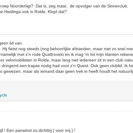
groep Noorderligt? Dat is, zeg maar, de opvolger van de Sinnerclub.
e Heidinga ook in Rolde. Klopt dat?
geen lid van.
 Hij fietst nog steeds (nog behoorlijke afstanden, maar niet zo snel m
namelijk met z'n rode Quattrovelo en ik mag 'm tot mijn klanten rekene
er velomobilisten in Rolde, maar lang niet iedereen zit in een club nat
e dringend een trapas nodig had voor z'n Quest. Ook geen clublid. Ik 
nco gewezen, maar als iemand daar geen trek in heeft houdt het natuurli
ycle
f.! Een aanwinst zo dichtbij ( voor mij ).!