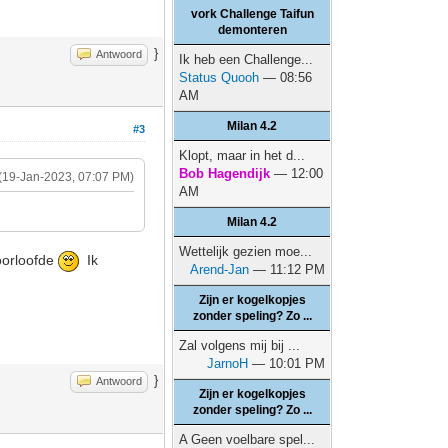
vork Challenge Taifun
demonteren
}
Antwoord
Ik heb een Challenge...
Status Quooh
— 08:56
AM
Milan 4.2
#3
Klopt, maar in het d...
Bob Hagendijk
— 12:00
(19-Jan-2023, 07:07 PM)
AM
Milan 4.2
Wettelijk gezien moe...
roorloofde
Ik
Arend-Jan
— 11:12 PM
Zijn er kogelkopjes
zonder speling? Zo ...
Zal volgens mij bij ...
JarnoH
— 10:01 PM
}
Antwoord
Zijn er kogelkopjes
zonder speling? Zo ...
A Geen voelbare spel...