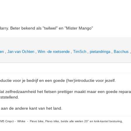
Harry. Beter bekend als "twilwel" en "Mister Mango"
hen
,
Jan van Ochten
,
Wim -de roetsende
,
TimSch
,
pietandringa
,
Bacchus
ductie voor je bedrijf en een goede (her)introductie voor jezelf.
dat zelfredzaamheid het fietsen prettiger maakt maar een goede reparat
ststellend.
 aan de andere kant van het land.
5 Cmpct - Whike - Flevo bike, Flevo trike, beide alle wielen 20" en knik-kantel besturing,