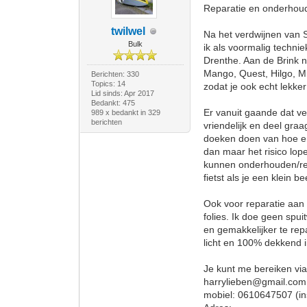
Reparatie en onderhoud 
twilwel
Na het verdwijnen van S
Bulk
ik als voormalig technie
Drenthe. Aan de Brink n
Mango, Quest, Hilgo, Mi
Berichten: 330
Topics: 14
zodat je ook echt lekker 
Lid sinds: Apr 2017
Bedankt: 475
Er vanuit gaande dat ve
989 x bedankt in 329
berichten
vriendelijk en deel graa
doeken doen van hoe en 
dan maar het risico lope
kunnen onderhouden/repa
fietst als je een klein b
Ook voor reparatie aan
folies. Ik doe geen spu
en gemakkelijker te re
licht en 100% dekkend i
Je kunt me bereiken vi
harrylieben@gmail.com
mobiel: 0610647507 (ins