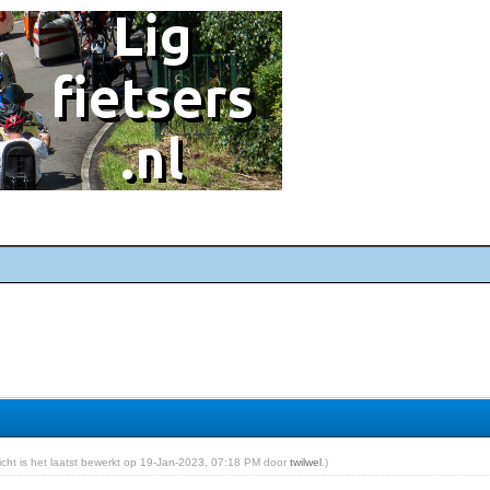
richt is het laatst bewerkt op 19-Jan-2023, 07:18 PM door
twilwel
.)