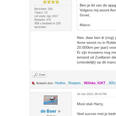
Ben je lid van de app
Berichten: 330
Volgens mij woont Ann
Topics: 14
Groet,
Lid sinds: Apr 2017
Bedankt: 475
989 x bedankt in 329
Marco
berichten
Nee, daar ben ik (nog) 
Anne woont nu in Rolde.
20.000km per jaar) voor
Er zijn trouwens nog me
iemand uit Zuidlaren di
(vriendelijk) op dit ma
Zoek
Hoekie
,
Roepers
,
Willeke_IGKT
,
365c
Bedankt door:
19-Jan-2023, 09:43 PM
Mooi stuk Harry,
de Boer
Veel succes met je bedrij