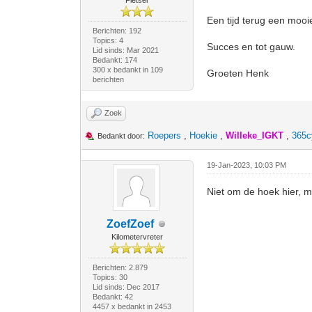
Fietser
Een tijd terug een mooi
Berichten: 192
Topics: 4
Succes en tot gauw.
Lid sinds: Mar 2021
Bedankt: 174
300 x bedankt in 109
Groeten Henk
berichten
Zoek
Roepers
,
Hoekie
,
Willeke_IGKT
,
365c
Bedankt door:
19-Jan-2023, 10:03 PM
Niet om de hoek hier, 
ZoefZoef
Kilometervreter
Berichten: 2.879
Topics: 30
Lid sinds: Dec 2017
Bedankt: 42
4457 x bedankt in 2453