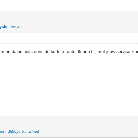
ycle
,
twilwel
km en dat is niets eens de kortste route. Ik ben blij met jouw service Ha
n.
hen
,
365cycle
,
twilwel