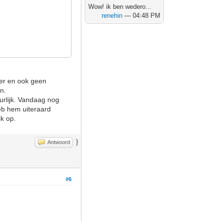
Wow! ik ben wedero...
renehin
— 04:48 PM
eer en ook geen
n.
uurlijk. Vandaag nog
heb hem uiteraard
jk op.
}
Antwoord
#6