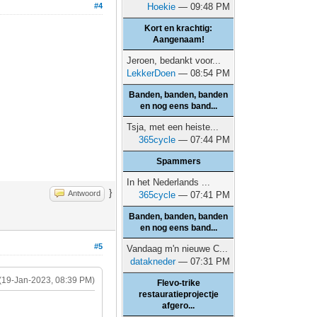
#4
Hoekie
— 09:48 PM
Kort en krachtig:
Aangenaam!
Jeroen, bedankt voor...
LekkerDoen
— 08:54 PM
Banden, banden, banden
en nog eens band...
Tsja, met een heiste...
365cycle
— 07:44 PM
Spammers
In het Nederlands ...
}
Antwoord
365cycle
— 07:41 PM
Banden, banden, banden
en nog eens band...
#5
Vandaag m'n nieuwe C...
datakneder
— 07:31 PM
(19-Jan-2023, 08:39 PM)
Flevo-trike
restauratieprojectje
afgero...