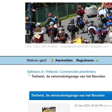
Welkom gast!
Aanmelden
Registreren
ligfietsers.nl
›
Prikbord
›
Commerciële advertenties
Twilwiel, de velomobielgarage van het Noorden
0 stemmen - gemiddelde waardering is 0
1
2
3
4
5
Twilwiel, de velomobielgarage van het Noorden
19-Jan-2023, 06:44 PM
(Dit be