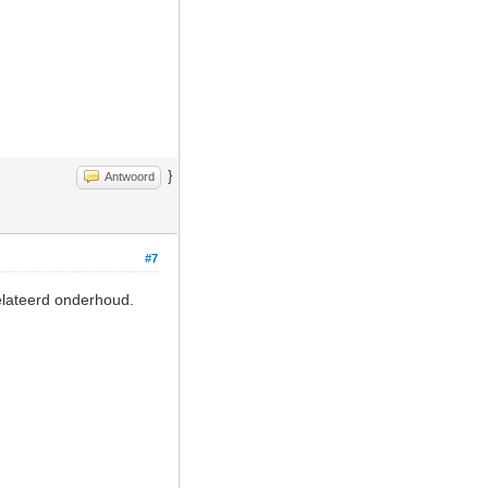
}
Antwoord
#7
elateerd onderhoud.