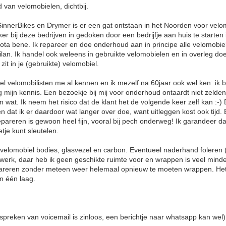
van velomobielen, dichtbij.
innerBikes en Drymer is er een gat ontstaan in het Noorden voor velo
ker bij deze bedrijven in gedoken door een bedrijfje aan huis te starten
ota bene. Ik repareer en doe onderhoud aan in principe alle velomobiele
lan. Ik handel ook weleens in gebruikte velomobielen en in overleg do
zit in je (gebruikte) velomobiel.
el velomobilisten me al kennen en ik mezelf na 60jaar ook wel ken: ik
g mijn kennis. Een bezoekje bij mij voor onderhoud ontaardt niet zelden 
wat. Ik neem het risico dat de klant het de volgende keer zelf kan :-)
n dat ik er daardoor wat langer over doe, want uitleggen kost ook tijd. 
reren is gewoon heel fijn, vooral bij pech onderweg! Ik garandeer da
eetje kunt sleutelen.
 velomobiel bodies, glasvezel en carbon. Eventueel naderhand folere
itwerk, daar heb ik geen geschikte ruimte voor en wrappen is veel mind
pareren zonder meteen weer helemaal opnieuw te moeten wrappen. Het
n één laag.
a
preken van voicemail is zinloos, een berichtje naar whatsapp kan wel)