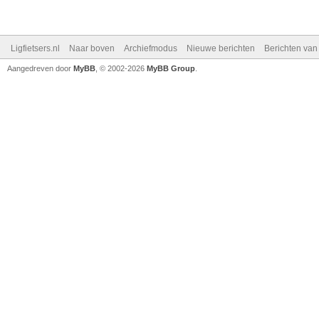
Ligfietsers.nl
Naar boven
Archiefmodus
Nieuwe berichten
Berichten va
Aangedreven door
MyBB
, © 2002-2026
MyBB Group
.