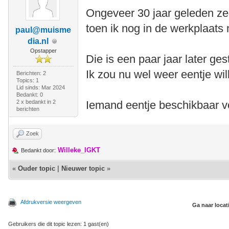
Ongeveer 30 jaar geleden ze
toen ik nog in de werkplaats 
paul@muisme
dia.nl
Opstapper
Die is een paar jaar later ges
Ik zou nu wel weer eentje wi
Berichten: 2
Topics: 1
Lid sinds: Mar 2024
Bedankt: 0
2 x bedankt in 2
Iemand eentje beschikbaar v
berichten
Zoek
Willeke_IGKT
Bedankt door:
«
Ouder topic
|
Nieuwer topic
»
Afdrukversie weergeven
Ga naar locat
Gebruikers die dit topic lezen: 1 gast(en)