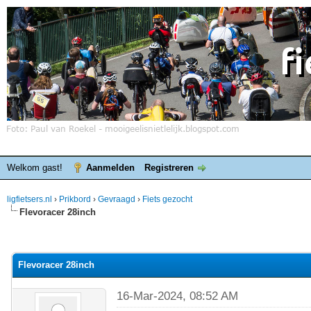
Welkom gast!
Aanmelden
Registreren
ligfietsers.nl
›
Prikbord
›
Gevraagd
›
Fiets gezocht
Flevoracer 28inch
elde waardering is 0
Flevoracer 28inch
16-Mar-2024, 08:52 AM