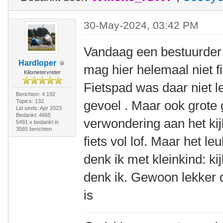
30-May-2024, 03:42 PM
Vandaag een bestuurder
Hardloper
mag hier helemaal niet f
Kilometervreter
Fietspad was daar niet l
Berichten: 4.192
Topics: 132
gevoel . Maar ook grote 
Lid sinds: Apr 2023
Bedankt: 4665
verwondering aan het ki
5491 x bedankt in
3565 berichten
fiets vol lof. Maar het 
denk ik met kleinkind: ki
denk ik. Gewoon lekker d
is