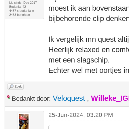
Lid sinds: Dec 2017
moest ik aan bovenstaa
Bedankt: 42
4457 x bedankt in
2453 berichten
bijbehorende clip denke
Ik vergelijk mn quest al
Heerlijk relaxed en comf
met een slagschip.
Echter wel met oortjes in
Zoek
Veloquest
,
Willeke_I
Bedankt door:
25-Jun-2024, 03:20 PM