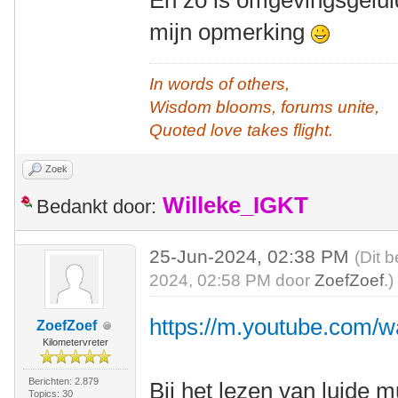
En zo is omgevingsgelui
mijn opmerking
In words of others,
Wisdom blooms, forums unite,
Quoted love takes flight.
Zoek
Willeke_IGKT
Bedankt door:
25-Jun-2024, 02:38 PM
(Dit 
2024, 02:58 PM door
ZoefZoef
.)
https://m.youtube.com/
ZoefZoef
Kilometervreter
Berichten: 2.879
Bij het lezen van luide 
Topics: 30