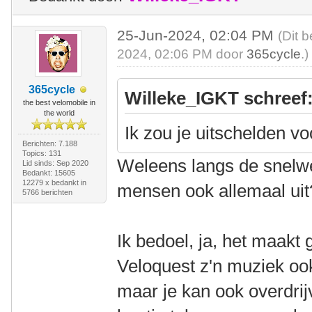
25-Jun-2024, 02:04 PM
(Dit 
2024, 02:06 PM door
365cycle
.)
365cycle
Willeke_IGKT schreef
the best velomobile in
the world
Ik zou je uitschelden vo
Berichten: 7.188
Topics: 131
Weleens langs de snelwe
Lid sinds: Sep 2020
Bedankt: 15605
12279 x bedankt in
mensen ook allemaal uit
5766 berichten
Ik bedoel, ja, het maakt
Veloquest z'n muziek oo
maar je kan ook overdrij