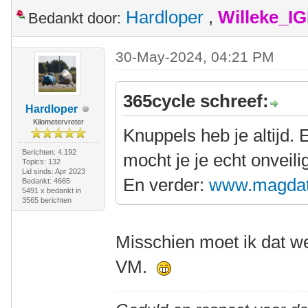
Hardloper
,
Willeke_I
Bedankt door:
30-May-2024, 04:21 PM
365cycle schreef:
Hardloper
Kilometervreter
Knuppels heb je altijd.
Berichten: 4.192
mocht je je echt onveili
Topics: 132
Lid sinds: Apr 2023
En verder:
www.magdat
Bedankt: 4665
5491 x bedankt in
3565 berichten
Misschien moet ik dat we
VM.