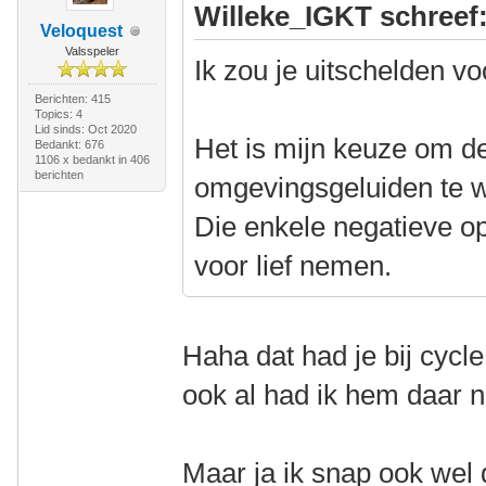
Willeke_IGKT schreef
Veloquest
Valsspeler
Ik zou je uitschelden vo
Berichten: 415
Topics: 4
Lid sinds: Oct 2020
Het is mijn keuze om d
Bedankt: 676
1106 x bedankt in 406
berichten
omgevingsgeluiden te w
Die enkele negatieve o
voor lief nemen.
Haha dat had je bij cycl
ook al had ik hem daar n
Maar ja ik snap ook wel 