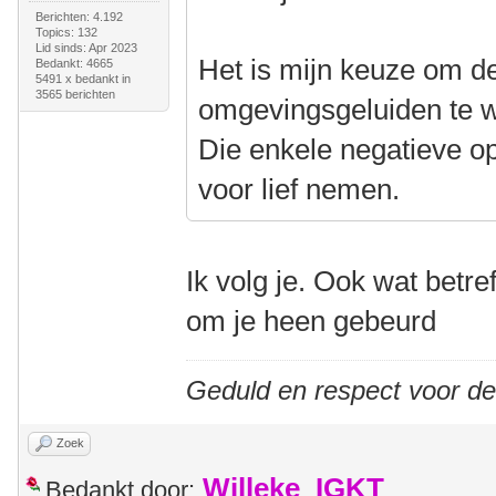
Berichten: 4.192
Topics: 132
Lid sinds: Apr 2023
Het is mijn keuze om d
Bedankt: 4665
5491 x bedankt in
3565 berichten
omgevingsgeluiden te w
Die enkele negatieve o
voor lief nemen.
Ik volg je. Ook wat betref
om je heen gebeurd
Geduld en respect voor d
Zoek
Willeke_IGKT
Bedankt door: