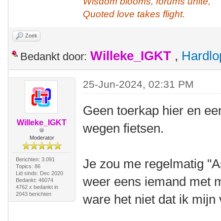
Wisdom blooms, forums unite,
Quoted love takes flight.
Zoek
Willeke_IGKT
,
Hardlo
Bedankt door:
25-Jun-2024, 02:31 PM
Geen toerkap hier en ee
Willeke_IGKT
wegen fietsen.
Moderator
Berichten: 3.091
Je zou me regelmatig "A
Topics: 86
Lid sinds: Dec 2020
weer eens iemand met m
Bedankt: 46074
4762 x bedankt in
2043 berichten
ware het niet dat ik mij