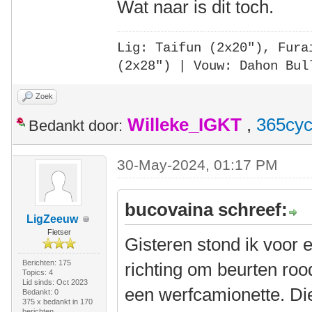
Wat naar is dit toch.
Lig: Taifun (2x20"),
Fura
(2x28")
| Vouw: Dahon Bul
Zoek
Willeke_IGKT
,
365cyc
Bedankt door:
30-May-2024, 01:17 PM
bucovaina schreef:
LigZeeuw
Fietser
Gisteren stond ik voor 
Berichten: 175
richting om beurten rood
Topics: 4
Lid sinds: Oct 2023
een werfcamionette. Die
Bedankt: 0
375 x bedankt in 170
berichten