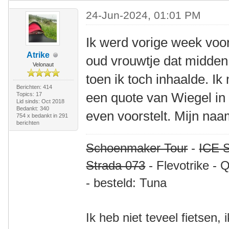
24-Jun-2024, 01:01 PM
Ik werd vorige week voor
Atrike
oud vrouwtje dat midden 
Velonaut
toen ik toch inhaalde. I
Berichten: 414
een quote van Wiegel in t
Topics: 17
Lid sinds: Oct 2018
Bedankt: 340
even voorstelt. Mijn naam
754 x bedankt in 291
berichten
Schoenmaker Tour
-
ICE S
Strada 073
- Flevotrike - 
- besteld: Tuna
Ik heb niet teveel fietsen,