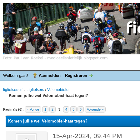
Welkom gast!
Aanmelden
Registreren
ligfietsers.nl
›
Ligfietsers
›
Velomobielen
Komen jullie wel Velomobiel-haat tegen?
elde waardering is 0
Pagina's (6):
« Vorige
1
2
3
4
5
6
Volgende »
Komen jullie wel Velomobiel-haat tegen?
15-Apr-2024, 09:44 PM