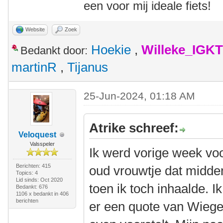
een voor mij ideale fiets!
Website
Zoek
Hoekie
,
Willeke_IGKT
Bedankt door:
martinR
,
Tijanus
25-Jun-2024, 01:18 AM
Atrike schreef:
Veloquest
Valsspeler
Ik werd vorige week voo
Berichten: 415
oud vrouwtje dat midden
Topics: 4
Lid sinds: Oct 2020
toen ik toch inhaalde. 
Bedankt: 676
1106 x bedankt in 406
berichten
er een quote van Wiegel 