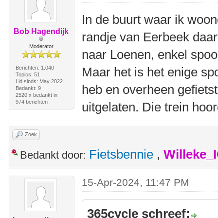
In de buurt waar ik woon
Bob Hagendijk
randje van Eerbeek daar
Moderator
naar Loenen, enkel spoor
Berichten: 1.040
Maar het is het enige sp
Topics: 51
Lid sinds: May 2022
heb en overheen gefiets
Bedankt: 9
2520 x bedankt in
974 berichten
uitgelaten. Die trein ho
Zoek
Fietsbennie
,
Willeke_
Bedankt door:
15-Apr-2024, 11:47 PM
365cycle schreef: