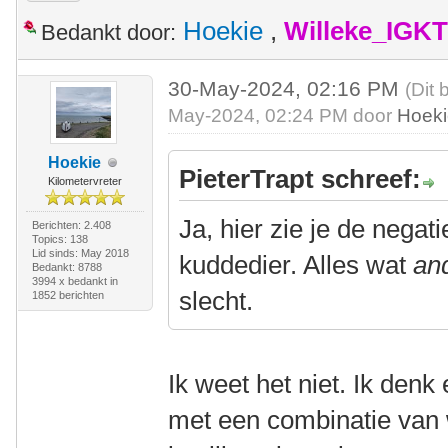
Hoekie
,
Willeke_IGKT
Bedankt door:
30-May-2024, 02:16 PM
(Dit 
May-2024, 02:24 PM door
Hoek
Hoekie
PieterTrapt schreef:
Kilometervreter
Ja, hier zie je de nega
Berichten: 2.408
Topics: 138
Lid sinds: May 2018
kuddedier. Alles wat
an
Bedankt: 8788
3994 x bedankt in
slecht.
1852 berichten
Ik weet het niet. Ik denk
met een combinatie van 