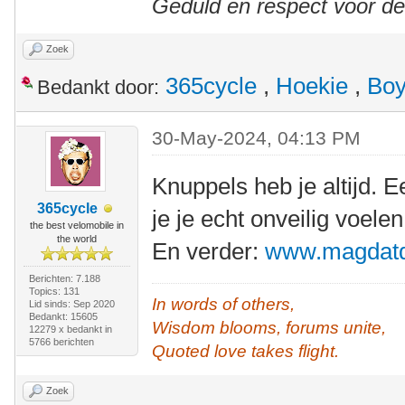
Geduld en respect voor d
Zoek
365cycle
,
Hoekie
,
Boy
Bedankt door:
30-May-2024, 04:13 PM
Knuppels heb je altijd. 
365cycle
je je echt onveilig voelen
the best velomobile in
the world
En verder:
www.magdatd
Berichten: 7.188
Topics: 131
In words of others,
Lid sinds: Sep 2020
Bedankt: 15605
Wisdom blooms, forums unite,
12279 x bedankt in
5766 berichten
Quoted love takes flight.
Zoek