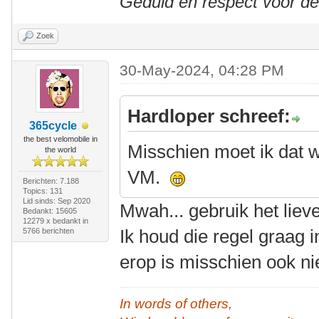
Geduld en respect voor d
Zoek
30-May-2024, 04:28 PM
Hardloper schreef:
365cycle
the best velomobile in
Misschien moet ik dat w
the world
VM.
Berichten: 7.188
Topics: 131
Lid sinds: Sep 2020
Mwah... gebruik het liev
Bedankt: 15605
12279 x bedankt in
Ik houd die regel graag 
5766 berichten
erop is misschien ook ni
In words of others,