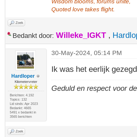
Wisdom blooms, forums unite,
Quoted love takes flight.
Zoek
Willeke_IGKT
,
Hardlo
Bedankt door:
30-May-2024, 05:14 PM
Ik was het eerlijk gezegd
Hardloper
Kilometervreter
Geduld en respect voor d
Berichten: 4.192
Topics: 132
Lid sinds: Apr 2023
Bedankt: 4665
5491 x bedankt in
3565 berichten
Zoek