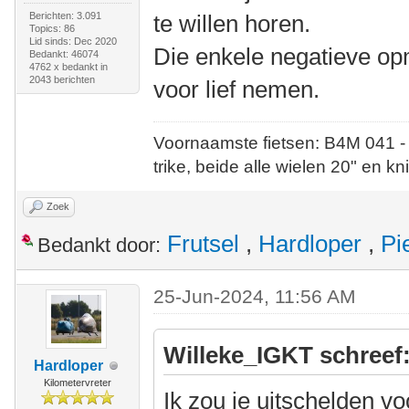
Berichten: 3.091
te willen horen.
Topics: 86
Lid sinds: Dec 2020
Die enkele negatieve op
Bedankt: 46074
4762 x bedankt in
2043 berichten
voor lief nemen.
Voornaamste fietsen: B4M 041 -
trike, beide alle wielen 20" en kn
Zoek
Frutsel
,
Hardloper
,
Pi
Bedankt door:
25-Jun-2024, 11:56 AM
Willeke_IGKT schreef
Hardloper
Kilometervreter
Ik zou je uitschelden vo