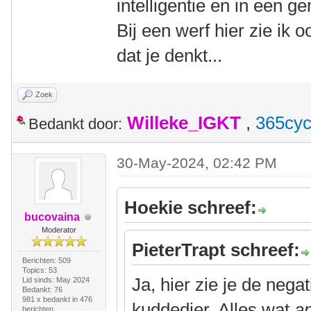
intelligentie en in een g
Bij een werf hier zie ik 
dat je denkt...
Zoek
Willeke_IGKT
,
365cyc
Bedankt door:
30-May-2024, 02:42 PM
Hoekie schreef:
bucovaina
Moderator
PieterTrapt schreef:
Berichten: 509
Topics: 53
Ja, hier zie je de neg
Lid sinds: May 2024
Bedankt: 76
981 x bedankt in 476
kuddedier. Alles wat
a
berichten