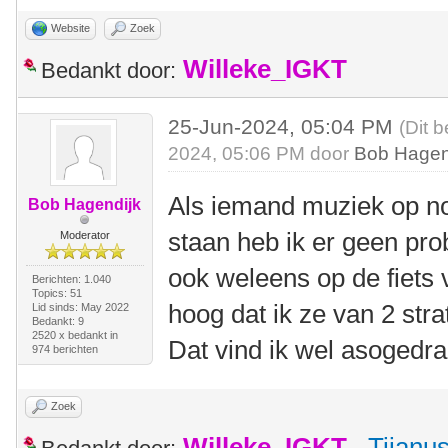
Website
Zoek
Willeke_IGKT
Bedankt door:
25-Jun-2024, 05:04 PM
(Dit 
2024, 05:06 PM door
Bob Hagen
Als iemand muziek op n
Bob Hagendijk
staan heb ik er geen pr
Moderator
ook weleens op de fiets 
Berichten: 1.040
Topics: 51
hoog dat ik ze van 2 st
Lid sinds: May 2022
Bedankt: 9
2520 x bedankt in
Dat vind ik wel asogedra
974 berichten
Zoek
Willeke_IGKT
,
Tijanu