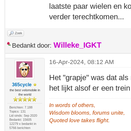
laatste paar wielen en 
verder terechtkomen...
Zoek
Willeke_IGKT
Bedankt door:
16-Apr-2024, 08:12 AM
Het "grapje" was dat als 
365cycle
het lijkt alsof er een trei
the best velomobile in
the world
In words of others,
Berichten: 7.188
Topics: 131
Wisdom blooms, forums unite,
Lid sinds: Sep 2020
Quoted love takes flight.
Bedankt: 15605
12279 x bedankt in
5766 berichten