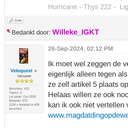
Hurricane - Thys 222 -
Li
Zoek
Willeke_IGKT
Bedankt door:
26-Sep-2024, 02:12 PM
Ik moet wel zeggen de v
Veloquest
eigenlijk alleen tegen als
Valsspeler
ze zelf artikel 5 plaats 
Berichten: 415
Helaas willen ze ook no
Topics: 4
Lid sinds: Oct 2020
Bedankt: 676
kan ik ook niet vertellen
1106 x bedankt in 406
berichten
www.magdatdingopdewe