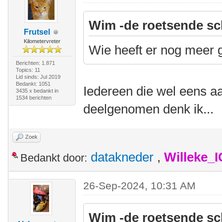
Wim -de roetsende sc
Frutsel
Kilometervreter
Wie heeft er nog meer 
Berichten: 1.871
Topics: 11
Lid sinds: Jul 2019
Bedankt: 1051
Iedereen die wel eens aa
3435 x bedankt in
1534 berichten
deelgenomen denk ik...
Zoek
datakneder
,
Willeke_
Bedankt door:
26-Sep-2024, 10:31 AM
Wim -de roetsende sc