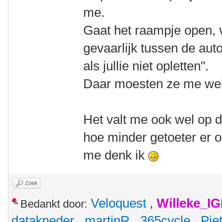
me.
Gaat het raampje open, vr
gevaarlijk tussen de auto
als jullie niet opletten".
Daar moesten ze me wel 
Het valt me ook wel op da
hoe minder getoeter er 
me denk ik
Zoek
Veloquest
,
Willeke_I
Bedankt door:
datakneder
,
martinR
,
365cycle
,
Pie