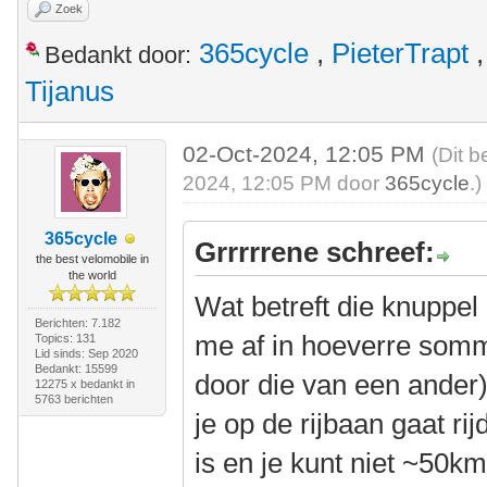
Zoek
365cycle
,
PieterTrapt
Bedankt door:
Tijanus
02-Oct-2024, 12:05 PM
(Dit b
2024, 12:05 PM door
365cycle
.)
365cycle
Grrrrrene schreef:
the best velomobile in
the world
Wat betreft die knuppel
Berichten: 7.182
me af in hoeverre sommi
Topics: 131
Lid sinds: Sep 2020
Bedankt: 15599
door die van een ander
12275 x bedankt in
5763 berichten
je op de rijbaan gaat rijd
is en je kunt niet ~50km/