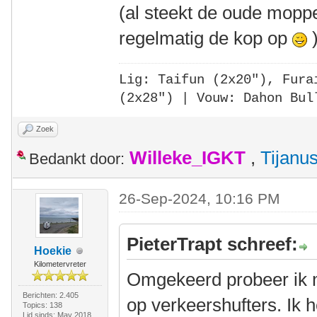
(al steekt de oude moppe
regelmatig de kop op
Lig: Taifun (2x20"),
Fura
(2x28")
| Vouw: Dahon Bul
Zoek
Willeke_IGKT
,
Tijanu
Bedankt door:
26-Sep-2024, 10:16 PM
PieterTrapt schreef:
Hoekie
Kilometervreter
Omgekeerd probeer ik m
Berichten: 2.405
op verkeershufters. Ik h
Topics: 138
Lid sinds: May 2018