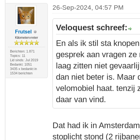
26-Sep-2024, 04:57 PM
Veloquest schreef:
Frutsel
Kilometervreter
En als ik stil sta kno
Berichten: 1.871
gesprek aan vragen ze na
Topics: 11
Lid sinds: Jul 2019
laag zitten niet gevaarli
Bedankt: 1051
3435 x bedankt in
1534 berichten
dan niet beter is. Maar 
velomobiel haat. tenzij 
daar van vind.
Dat had ik in Amsterdam 
stoplicht stond (2 rijba