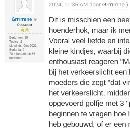
2024, 11:35 AM door
Grrrrrene
.)
Dit is misschien een bee
Grrrrrene
Opstapper
hoenderhok, maar ik merk
Berichten: 39
Vooral veel liefde en in
Topics: 2
Lid sinds: Oct 2021
kleine kindjes, waarbij d
Bedankt: 2
70 x bedankt in 36
berichten
enthousiast reageren "M
bij het verkeerslicht een
moeders die zegt "dat vin
het verkeerslicht, midde
opgevoerd golfje met 3 "p
beginnen te vragen hoe ha
heb gebouwd, of er een mo