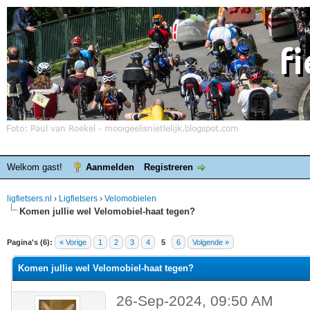
Welkom gast!
Aanmelden
Registreren
ligfietsers.nl
›
Ligfietsers
›
Velomobielen
Komen jullie wel Velomobiel-haat tegen?
elde waardering is 0
Pagina's (6):
« Vorige
1
2
3
4
5
6
Volgende »
Komen jullie wel Velomobiel-haat tegen?
26-Sep-2024, 09:50 AM