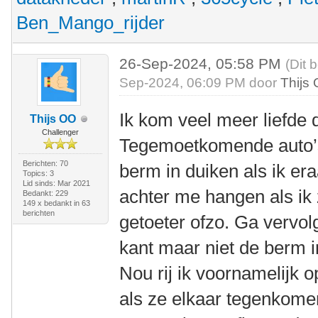
Ben_Mango_rijder
26-Sep-2024, 05:58 PM
(Dit 
Sep-2024, 06:09 PM door
Thijs
Ik kom veel meer liefde 
Thijs OO
Challenger
Tegemoetkomende auto’s
Berichten: 70
berm in duiken als ik er
Topics: 3
Lid sinds: Mar 2021
achter me hangen als ik 
Bedankt: 229
149 x bedankt in 63
berichten
getoeter ofzo. Ga vervol
kant maar niet de berm i
Nou rij ik voornamelijk 
als ze elkaar tegenkome