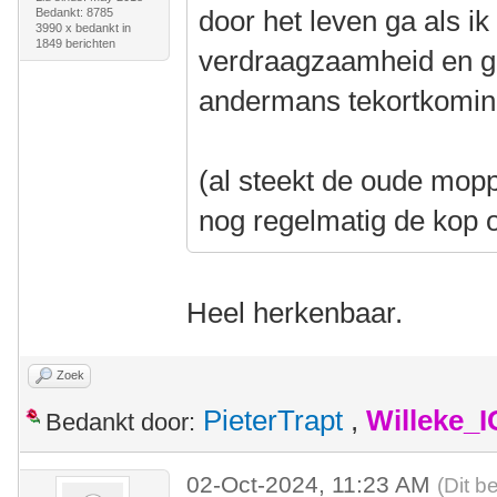
door het leven ga als i
Bedankt: 8785
3990 x bedankt in
1849 berichten
verdraagzaamheid en ge
andermans tekortkomin
(al steekt de oude mopp
nog regelmatig de kop
Heel herkenbaar.
Zoek
PieterTrapt
,
Willeke_
Bedankt door:
02-Oct-2024, 11:23 AM
(Dit b