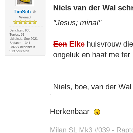
Niels van der Wal sch
TimSch
Velonaut
"Jesus; mina!"
Berichten: 963
Topics: 51
Lid sinds: Sep 2021
Een
Elke
huisvrouw die
Bedankt: 1341
2865 x bedankt in
913 berichten
ongeluk en haat me ter 
Niels, boe, van der Wal
Herkenbaar
Milan SL Mk3 #039 - Rapto