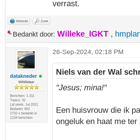
verrast.
Website
Zoek
Willeke_IGKT
,
hmplan
Bedankt door:
26-Sep-2024, 02:18 PM
Niels van der Wal sch
datakneder
WAWelaar
"Jesus; mina!"
Berichten: 1.311
Topics: 32
Lid sinds: Jul 2021
Een huisvrouw die ik pa
Bedankt: 852
2732 x bedankt in
1234 berichten
ongeluk en haat me ter 