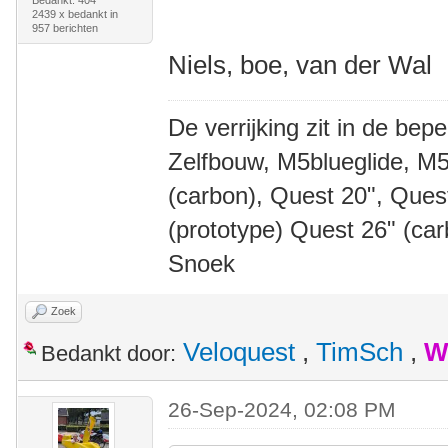
Bedankt: 404
2439 x bedankt in
957 berichten
Niels, boe, van der Wal
De verrijking zit in de bep
Zelfbouw, M5blueglide, M5
(carbon), Quest 20", Que
(prototype) Quest 26" (ca
Snoek
Zoek
Veloquest
,
TimSch
,
W
Bedankt door:
26-Sep-2024, 02:08 PM