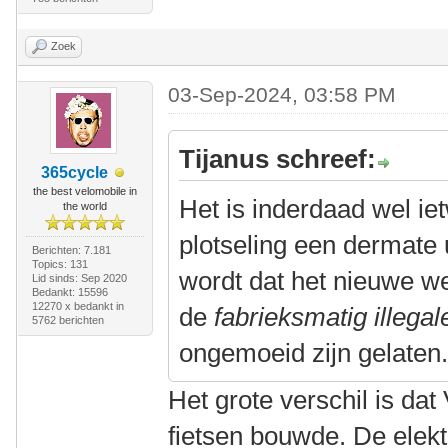
Zoek
03-Sep-2024, 03:58 PM
Tijanus schreef:
365cycle
the best velomobile in
Het is inderdaad wel ie
the world
plotseling een dermate
Berichten: 7.181
Topics: 131
wordt dat het nieuwe we
Lid sinds: Sep 2020
Bedankt: 15596
12270 x bedankt in
de
fabrieksmatig illegal
5762 berichten
ongemoeid zijn gelaten
Het grote verschil is da
fietsen bouwde. De elek