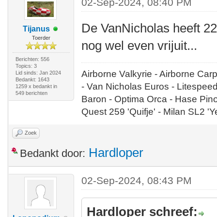
02-Sep-2024, 08:40 PM
De VanNicholas heeft 2
Tijanus
Toerder
nog wel even vrijuit...
Berichten: 556
Topics: 3
Airborne Valkyrie - Airborne Car
Lid sinds: Jan 2024
Bedankt: 1643
- Van Nicholas Euros - Litespee
1259 x bedankt in
549 berichten
Baron - Optima Orca - Hase Pin
Quest 259 'Quifje' - Milan SL2 '
Zoek
Hardloper
Bedankt door:
02-Sep-2024, 08:43 PM
Hardloper schreef: