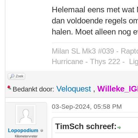
Helemaal eens met wat M
dan voldoende regels o
halen. Moet alleen nog e
Milan SL Mk3 #039 - Rapto
Hurricane - Thys 222 -
Li
Zoek
Veloquest
,
Willeke_I
Bedankt door:
03-Sep-2024, 05:58 PM
TimSch schreef:
Lopopodium
Kilometervreter