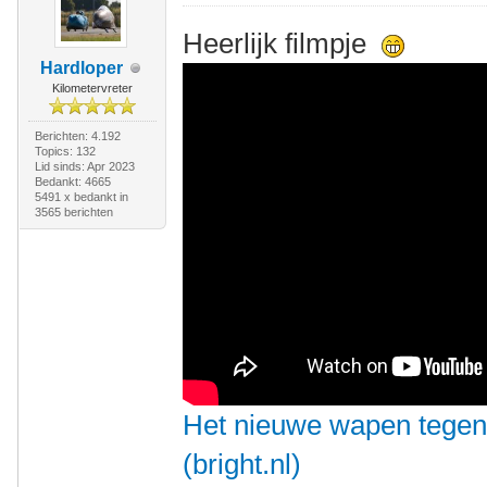
Heerlijk filmpje
Hardloper
Kilometervreter
Berichten: 4.192
Topics: 132
Lid sinds: Apr 2023
Bedankt: 4665
5491 x bedankt in
3565 berichten
Het nieuwe wapen tegen 
(bright.nl)