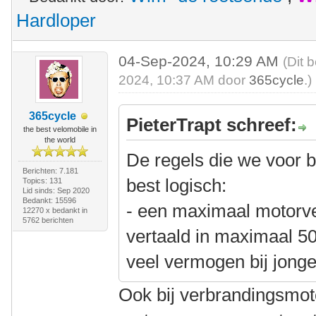
Hardloper
04-Sep-2024, 10:29 AM
(Dit 
2024, 10:37 AM door
365cycle
.)
365cycle
PieterTrapt schreef:
the best velomobile in
the world
De regels die we voor 
Berichten: 7.181
best logisch:
Topics: 131
Lid sinds: Sep 2020
Bedankt: 15596
- een maximaal motorv
12270 x bedankt in
5762 berichten
vertaald in maximaal 50
veel vermogen bij jongere
Ook bij verbrandingsmot