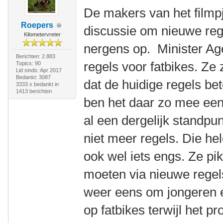
De makers van het filmpj
Roepers
discussie om nieuwe rege
Kilometervreter
nergens op. Minister A
Berichten: 2.883
regels voor fatbikes. Ze 
Topics: 90
Lid sinds: Apr 2017
Bedankt: 3087
dat de huidige regels be
3333 x bedankt in
1413 berichten
ben het daar zo mee een
al een dergelijk standp
niet meer regels. Die he
ook wel iets engs. Ze pi
moeten via nieuwe regel
weer eens om jongeren e
op fatbikes terwijl het 