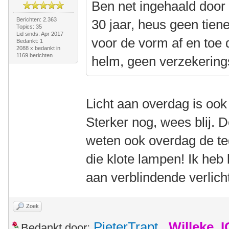
Ben net ingehaald door
Berichten: 2.363
30 jaar, heus geen tiene
Topics: 35
Lid sinds: Apr 2017
voor de vorm af en toe
Bedankt: 1
2088 x bedankt in
1169 berichten
helm, geen verzekerings
Licht aan overdag is ook
Sterker nog, wees blij. 
weten ook overdag de te
die klote lampen! Ik heb 
aan verblindende verlicht
Zoek
PieterTrapt
,
Willeke_
Bedankt door: