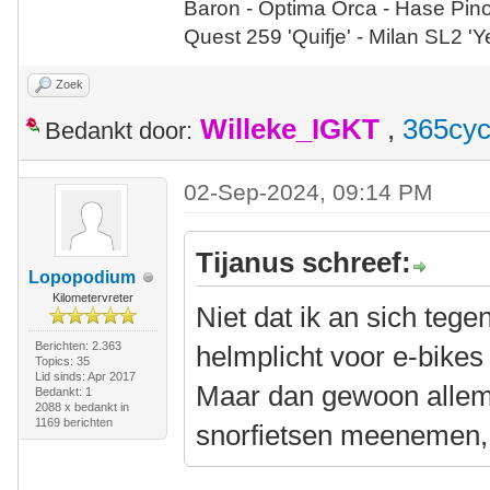
Baron - Optima Orca - Hase Pin
Quest 259 'Quifje' - Milan SL2 '
Zoek
Willeke_IGKT
,
365cyc
Bedankt door:
02-Sep-2024, 09:14 PM
Tijanus schreef:
Lopopodium
Kilometervreter
Niet dat ik an sich tege
Berichten: 2.363
helmplicht voor e-bikes
Topics: 35
Lid sinds: Apr 2017
Maar dan gewoon allemaa
Bedankt: 1
2088 x bedankt in
1169 berichten
snorfietsen meenemen,