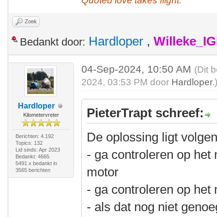
Quoted love takes flight.
Zoek
Hardloper
,
Willeke_I
Bedankt door:
04-Sep-2024, 10:50 AM
(Dit 
2024, 03:53 PM door
Hardloper
.
Hardloper
PieterTrapt schreef:
Kilometervreter
De oplossing ligt volge
Berichten: 4.192
Topics: 132
Lid sinds: Apr 2023
- ga controleren op h
Bedankt: 4665
5491 x bedankt in
motor
3565 berichten
- ga controleren op he
- als dat nog niet geno