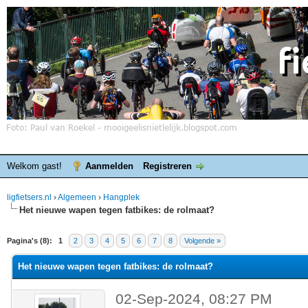
Welkom gast!
Aanmelden
Registreren
ligfietsers.nl
›
Algemeen
›
Hangplek
Het nieuwe wapen tegen fatbikes: de rolmaat?
elde waardering is 0
Pagina's (8):
1
2
3
4
5
6
7
8
Volgende »
Het nieuwe wapen tegen fatbikes: de rolmaat?
02-Sep-2024, 08:27 PM