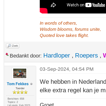
In words of others,
Wisdom blooms, forums unite,
Quoted love takes flight.
Zoek
Hardloper
,
Roepers
,
Bedankt door:
03-Sep-2024, 04:54 PM
We hebben in Nederland
Tom Fekkes
elke extra regel kan je 
Toerder
Berichten: 658
Topics: 2
Groet,
Lid sinds: Feb 2023