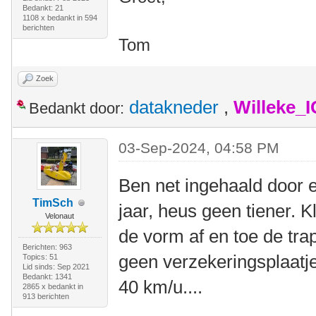
Bedankt: 21
1108 x bedankt in 594
berichten
Tom
Zoek
datakneder
,
Willeke_
Bedankt door:
03-Sep-2024, 04:58 PM
Ben net ingehaald door 
TimSch
jaar, heus geen tiener. K
Velonaut
de vorm af en toe de tr
Berichten: 963
geen verzekeringsplaatje,
Topics: 51
Lid sinds: Sep 2021
Bedankt: 1341
40 km/u....
2865 x bedankt in
913 berichten