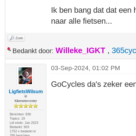
Ik ben bang dat dat een h
naar alle fietsen...
Zoek
Willeke_IGKT
,
365cyc
Bedankt door:
03-Sep-2024, 01:02 PM
GoCycles da's zeker ee
LigfietsWilsum
Kilometervreter
Berichten: 830
Topics: 19
Lid sinds: Jan 2023
Bedankt: 903
1752 x bedankt in
785 berichten