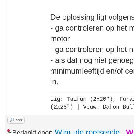
De oplossing ligt volgen
- ga controleren op he
motor
- ga controleren op het
- als dat nog niet genoe
minimumleeftijd en/of cer
in.
Lig: Taifun (2x20"),
Fura
(2x28")
| Vouw: Dahon Bul
Zoek
Wim -de roetsende
,
W
Bedankt door: