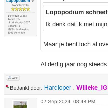
Lopopodium
Kilometervreter
Lopopodium schreef
Berichten: 2.363
Topics: 35
Ik denk dat ik met mijn
Lid sinds: Apr 2017
Bedankt: 1
2088 x bedankt in
1169 berichten
Maar je bent toch al ov
Al dertig jaar nog steeds 
Zoek
Hardloper
,
Willeke_I
Bedankt door:
02-Sep-2024, 08:48 PM