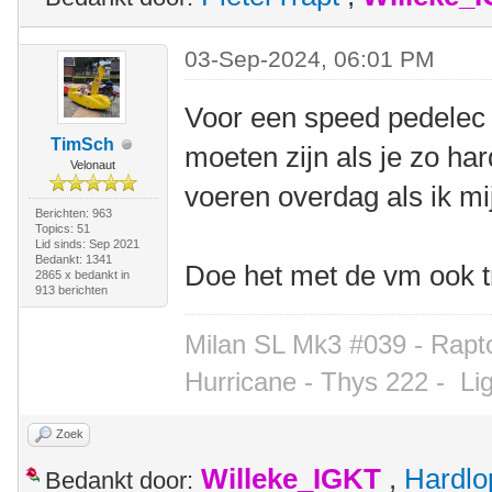
03-Sep-2024, 06:01 PM
Voor een speed pedelec 
TimSch
moeten zijn als je zo hard
Velonaut
voeren overdag als ik mij
Berichten: 963
Topics: 51
Lid sinds: Sep 2021
Bedankt: 1341
Doe het met de vm ook 
2865 x bedankt in
913 berichten
Milan SL Mk3 #039 - Rapto
Hurricane - Thys 222 -
Li
Zoek
Willeke_IGKT
,
Hardlo
Bedankt door: