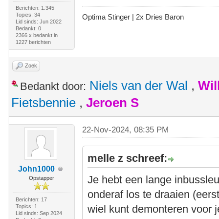
Berichten: 1.345
Topics: 34
Optima Stinger |
2x Dries Baron
Lid sinds: Jun 2022
Bedankt: 0
2366 x bedankt in
1227 berichten
Zoek
Niels van der Wal
,
Wil
Bedankt door:
Fietsbennie
,
Jeroen S
22-Nov-2024, 08:35 PM
melle z schreef:
John1000
Je hebt een lange inbussle
Opstapper
onderaf los te draaien (eer
Berichten: 17
wiel kunt demonteren voor je
Topics: 1
Lid sinds: Sep 2024