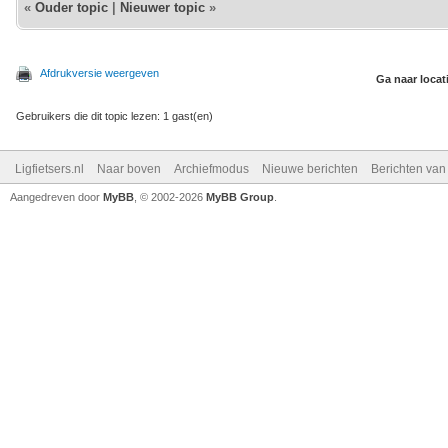
«
Ouder topic
|
Nieuwer topic
»
Afdrukversie weergeven
Ga naar locat
Gebruikers die dit topic lezen: 1 gast(en)
Ligfietsers.nl
Naar boven
Archiefmodus
Nieuwe berichten
Berichten va
Aangedreven door
MyBB
, © 2002-2026
MyBB Group
.