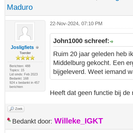
Maduro
22-Nov-2024, 07:10 PM
John1000 schreef:
Josligfiets
Ruim 20 jaar geleden heb i
Toerder
Middelburg gekocht. Een er
Berichten: 488
bijgeleverd. Weet iemand w
Topics: 15
Lid sinds: Feb 2023
Bedankt: 168
924 x bedankt in 457
berichten
Heeft dat geen functie bij d
Zoek
Willeke_IGKT
Bedankt door: