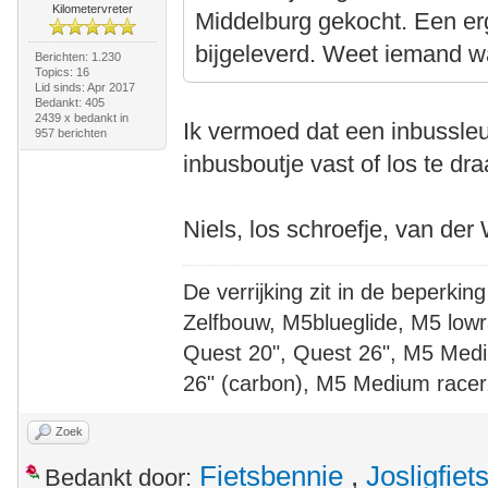
Kilometervreter
Middelburg gekocht. Een er
bijgeleverd. Weet iemand w
Berichten: 1.230
Topics: 16
Lid sinds: Apr 2017
Bedankt: 405
2439 x bedankt in
Ik vermoed dat een inbussleu
957 berichten
inbusboutje vast of los te dra
Niels, los schroefje, van der
De verrijking zit in de beperking
Zelfbouw, M5blueglide, M5 lowr
Quest 20", Quest 26", M5 Medi
26" (carbon), M5 Medium racer
Zoek
Fietsbennie
,
Josligfiet
Bedankt door: