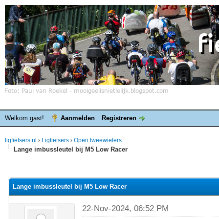
Welkom gast!
Aanmelden
Registreren
ligfietsers.nl
›
Ligfietsers
›
Open tweewielers
Lange imbussleutel bij M5 Low Racer
elde waardering is 0
Lange imbussleutel bij M5 Low Racer
22-Nov-2024, 06:52 PM