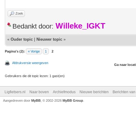
Zoek
Willeke_IGKT
Bedankt door:
«
Ouder topic
|
Nieuwer topic
»
Pagina's (2):
« Vorige
1
2
Afdrukversie weergeven
Ga naar locat
Gebruikers die dit topic lezen: 1 gast(en)
Ligfietsers.nl
Naar boven
Archiefmodus
Nieuwe berichten
Berichten va
Aangedreven door
MyBB
, © 2002-2026
MyBB Group
.