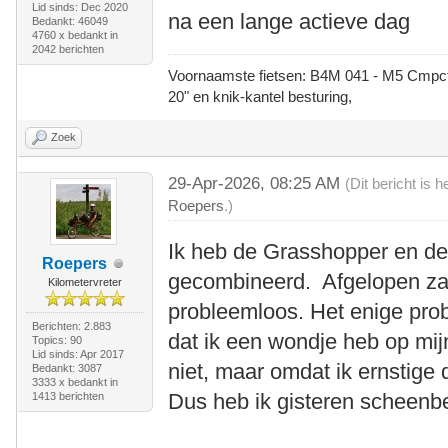
Lid sinds: Dec 2020
na een lange actieve dag
Bedankt: 46049
4760 x bedankt in
2042 berichten
Voornaamste fietsen: B4M 041 - M5 Cmpct -
20" en knik-kantel besturing,
Zoek
29-Apr-2026, 08:25 AM
(Dit bericht is
Roepers
.)
Ik heb de Grasshopper en de 
Roepers
gecombineerd. Afgelopen zat
Kilometervreter
probleemloos. Het enige pro
Berichten: 2.883
dat ik een wondje heb op mi
Topics: 90
Lid sinds: Apr 2017
niet, maar omdat ik ernstige d
Bedankt: 3087
3333 x bedankt in
Dus heb ik gisteren scheenb
1413 berichten