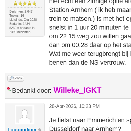
niet echt een zinnige optie al
Station Arnhem ( ik heb maa
Berichten: 2.647
Topics: 16
trein te matsen.) Is met het 
Lid sinds: Oct 2020
Bedankt: 1434
snelst in 1 uur 20 minuten te 
5232 x bedankt in
2490 berichten
om 22.15 weg zou willen gaa
dan om 00.28 daar op het stat
Wat me weer terugbrengt bij h
benen dan de NS vertrouw.
Zoek
Willeke_IGKT
Bedankt door:
28-Apr-2026, 10:23 PM
Je fietst naar Emmerich en sp
Dusseldorf naar Arnhem?
Lopopodium