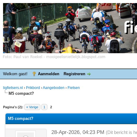
Welkom gast!
Aanmelden
Registreren
ligfietsers.nl
›
Prikbord
›
Aangeboden
›
Fietsen
M5 compact?
elde waardering is 0
Pagina's (2):
« Vorige
1
2
M5 compact?
28-Apr-2026, 04:23 PM
(Dit bericht is