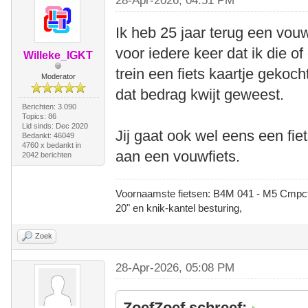
28-Apr-2026, 04:51 PM
Ik heb 25 jaar terug een vouw
voor iedere keer dat ik die
Willeke_IGKT
trein een fiets kaartje geko
Moderator
dat bedrag kwijt geweest.
Berichten: 3.090
Topics: 86
Lid sinds: Dec 2020
Jij gaat ook wel eens een fie
Bedankt: 46049
4760 x bedankt in
aan een vouwfiets.
2042 berichten
Voornaamste fietsen: B4M 041 - M5 Cmpct -
20" en knik-kantel besturing,
Zoek
28-Apr-2026, 05:08 PM
ZoefZoef schreef: