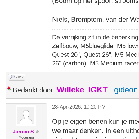
(Boom op het spoor; stroomst
Niels, Bromptom, van der Wa
De verrijking zit in de beperking
Zelfbouw, M5blueglide, M5 lowr
Quest 20", Quest 26", M5 Medi
26" (carbon), M5 Medium racer
Zoek
Willeke_IGKT
,
gideon
Bedankt door:
28-Apr-2026, 10:20 PM
Op je eigen benen kun je me
we maar denken. In een uithoe
Jeroen S
Moderator