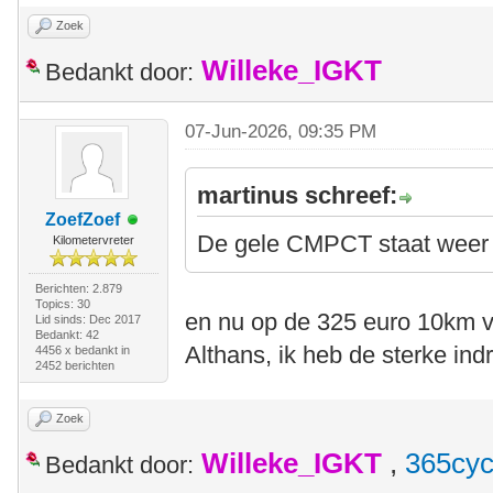
Zoek
Willeke_IGKT
Bedankt door:
07-Jun-2026, 09:35 PM
martinus schreef:
ZoefZoef
De gele CMPCT staat weer 
Kilometervreter
Berichten: 2.879
Topics: 30
en nu op de 325 euro 10km v
Lid sinds: Dec 2017
Bedankt: 42
Althans, ik heb de sterke ind
4456 x bedankt in
2452 berichten
Zoek
Willeke_IGKT
,
365cyc
Bedankt door: