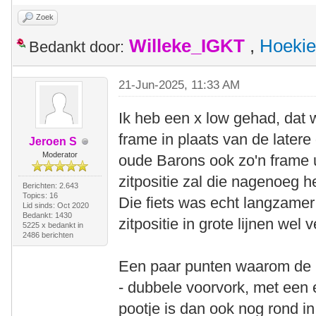
Zoek
Willeke_IGKT
,
Hoekie
Bedankt door:
21-Jun-2025, 11:33 AM
Ik heb een x low gehad, dat
frame in plaats van de later
Jeroen S
Moderator
oude Barons ook zo'n frame 
zitpositie zal die nagenoeg h
Berichten: 2.643
Topics: 16
Die fiets was echt langzame
Lid sinds: Oct 2020
Bedankt: 1430
zitpositie in grote lijnen wel 
5225 x bedankt in
2486 berichten
Een paar punten waarom de B
- dubbele voorvork, met een e
pootje is dan ook nog rond in 