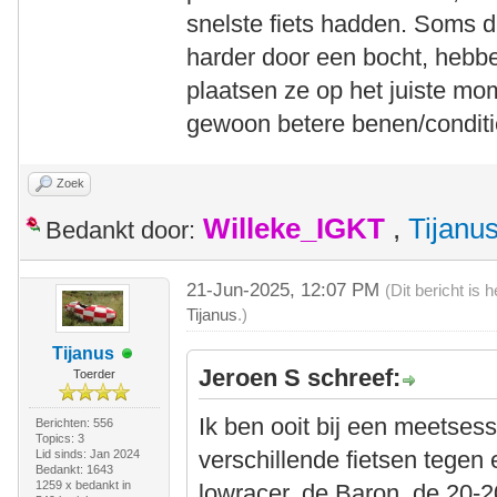
snelste fiets hadden. Soms 
harder door een bocht, hebbe
plaatsen ze op het juiste m
gewoon betere benen/conditi
Zoek
Willeke_IGKT
,
Tijanu
Bedankt door:
21-Jun-2025, 12:07 PM
(Dit bericht is
Tijanus
.)
Tijanus
Jeroen S schreef:
Toerder
Ik ben ooit bij een meetses
Berichten: 556
Topics: 3
verschillende fietsen tegen
Lid sinds: Jan 2024
Bedankt: 1643
1259 x bedankt in
lowracer, de Baron, de 20-2