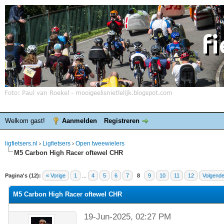
Welkom gast!
Aanmelden
Registreren
ligfietsers.nl
›
Ligfietsers
›
Open tweewielers
M5 Carbon High Racer oftewel CHR
elde waardering is 0
Pagina's (12):
« Vorige
1
...
4
5
6
7
8
9
10
11
12
Volgende
M5 Carbon High Racer oftewel CHR
19-Jun-2025, 02:27 PM