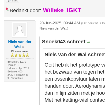
Zoek
Willeke_IGKT
Bedankt door:
20-Jun-2025, 09:44 AM
(Dit bericht is
Niels van der Wal
.)
Snoek043 schreef:
Niels van der
Wal
Kilometervreter
Niels van der Wal schree
Berichten: 1.230
Ooit heb ik het prototype 
Topics: 16
Lid sinds: Apr 2017
het bezwaar van tegen het 
Bedankt: 403
2439 x bedankt in
een ossenkopstuur laten ma
957 berichten
handen door. Aerodynamisc
dan in lijn zitten met je hoo
Met het ketting-wiel contact