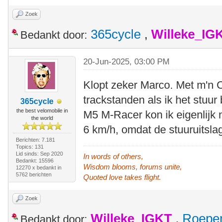
Zoek
365cycle
,
Willeke_IG
Bedankt door:
20-Jun-2025, 03:00 PM
Klopt zeker Marco. Met m'n C
trackstanden als ik het stuu
365cycle
the best velomobile in
M5 M-Racer kon ik eigenlijk n
the world
6 km/h, omdat de stuuruitsla
Berichten: 7.181
Topics: 131
Lid sinds: Sep 2020
In words of others,
Bedankt: 15596
Wisdom blooms, forums unite,
12270 x bedankt in
5762 berichten
Quoted love takes flight.
Zoek
Willeke_IGKT
,
Roepe
Bedankt door: