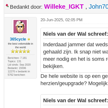
Willeke_IGKT
,
John7
Bedankt door:
20-Jun-2025, 02:05 PM
Niels van der Wal schreef
365cycle
Inderdaad jammer dat wedstri
the best velomobile in
the world
gehaald zijn. Ik snap niet w
meer nodig en het is soms 
Berichten: 7.181
Topics: 131
Lid sinds: Sep 2020
bekijken.
Bedankt: 15596
12270 x bedankt in
De hele website is op een 
5762 berichten
herzien/geupgrade? Mogelijk
Niels van der Wal schreef