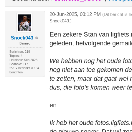
20-Jun-2025, 03:12 PM
(Dit bericht is
Snoek043
.)
Een zekere Stan van ligfiets.
Snoek043
geleden, hetvolgende gemail
Banned
Berichten: 219
Topics: 4
We hebben nog het oude fotos
Lid sinds: Sep 2023
Bedankt: 117
nog niet aan toe gekomen de
351 x bedankt in 184
berichten
te zetten, maar dat gaat we
dus, die foto's komen weer t
en
Ik heb het oude fotos.ligfiet
de nieuwe server. Dat wil ze