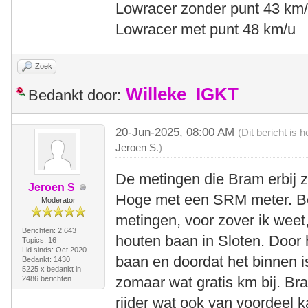
Lowracer zonder punt 43 km
Lowracer met punt 48 km/u
Zoek
Willeke_IGKT
Bedankt door:
20-Jun-2025, 08:00 AM
(Dit bericht is
Jeroen S
.)
De metingen die Bram erbij z
Jeroen S
Hoge met een SRM meter. Bel
Moderator
metingen, voor zover ik weet
Berichten: 2.643
houten baan in Sloten. Door
Topics: 16
Lid sinds: Oct 2020
baan en doordat het binnen is
Bedankt: 1430
5225 x bedankt in
zomaar wat gratis km bij. Br
2486 berichten
rijder wat ook van voordeel k