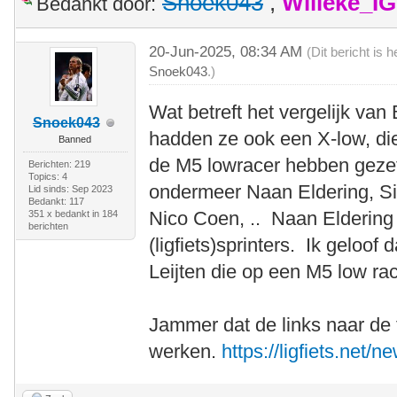
Snoek043
,
Willeke_I
Bedankt door:
20-Jun-2025, 08:34 AM
(Dit bericht is
Snoek043
.)
Wat betreft het vergelijk van
Snoek043
hadden ze ook een X-low, die
Banned
de M5 lowracer hebben gezet
Berichten: 219
Topics: 4
ondermeer Naan Eldering, Si
Lid sinds: Sep 2023
Bedankt: 117
Nico Coen, .. Naan Elderin
351 x bedankt in 184
berichten
(ligfiets)sprinters. Ik geloof
Leijten die op een M5 low ra
Jammer dat de links naar de 
werken.
https://ligfiets.net/