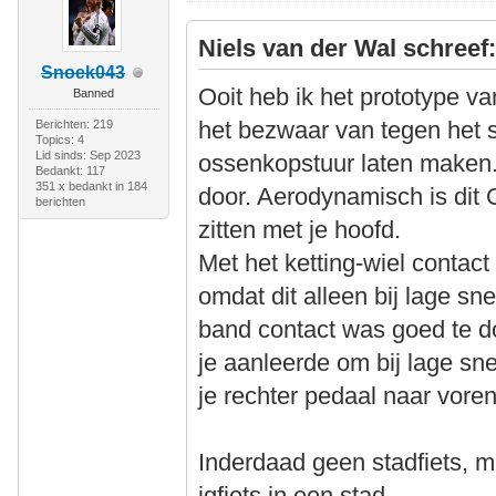
Niels van der Wal schreef
Snoek043
Ooit heb ik het prototype v
Banned
het bezwaar van tegen het s
Berichten: 219
Topics: 4
Lid sinds: Sep 2023
ossenkopstuur laten maken.
Bedankt: 117
351 x bedankt in 184
door. Aerodynamisch is dit O
berichten
zitten met je hoofd.
Met het ketting-wiel contact 
omdat dit alleen bij lage s
band contact was goed te d
je aanleerde om bij lage sn
je rechter pedaal naar voren
Inderdaad geen stadfiets, m
igfiets in een stad.