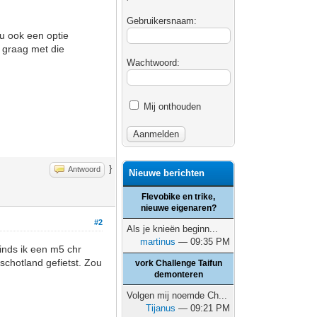
Gebruikersnaam:
u ook een optie
 graag met die
Wachtwoord:
Mij onthouden
}
Antwoord
Nieuwe berichten
Flevobike en trike,
nieuwe eigenaren?
#2
Als je knieën beginn...
martinus
— 09:35 PM
inds ik een m5 chr
chotland gefietst. Zou
vork Challenge Taifun
demonteren
Volgen mij noemde Ch...
Tijanus
— 09:21 PM