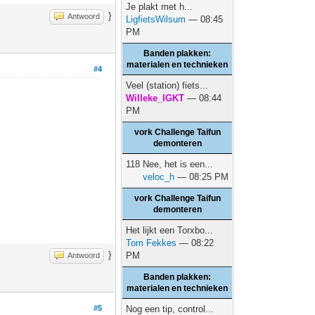
Je plakt met h...
}
Antwoord
LigfietsWilsum
— 08:45
PM
Banden plakken:
materialen en technieken
#4
Veel (station) fiets...
Willeke_IGKT
— 08:44
PM
vork Challenge Taifun
demonteren
118 Nee, het is een...
veloc_h
— 08:25 PM
vork Challenge Taifun
demonteren
Het lijkt een Torxbo...
Tom Fekkes
— 08:22
}
PM
Antwoord
Banden plakken:
materialen en technieken
#5
Nog een tip, control...