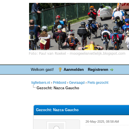
Welkom gast!
Aanmelden
Registreren
ligfietsers.nl
›
Prikbord
›
Gevraagd
›
Fiets gezocht
Gezocht: Nazca Gaucho
0 stemmen - gemiddelde waardering is 0
1
2
3
4
5
Gezocht: Nazca Gaucho
26-May-2025, 08:58 AM