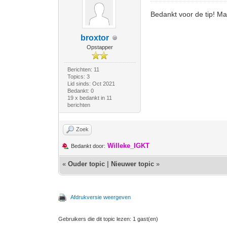
Bedankt voor de tip! Ma
broxtor
Opstapper
Berichten: 11
Topics: 3
Lid sinds: Oct 2021
Bedankt: 0
19 x bedankt in 11
berichten
Zoek
Willeke_IGKT
Bedankt door:
«
Ouder topic
|
Nieuwer topic
»
Afdrukversie weergeven
Gebruikers die dit topic lezen: 1 gast(en)