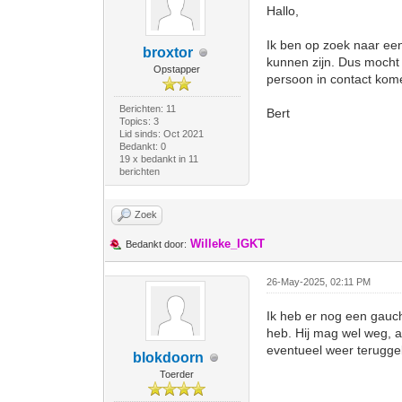
Hallo,
Ik ben op zoek naar ee
broxtor
kunnen zijn. Dus mocht
Opstapper
persoon in contact kom
Berichten: 11
Bert
Topics: 3
Lid sinds: Oct 2021
Bedankt: 0
19 x bedankt in 11
berichten
Zoek
Willeke_IGKT
Bedankt door:
26-May-2025, 02:11 PM
Ik heb er nog een gauch
heb. Hij mag wel weg, 
eventueel weer terugge
blokdoorn
Toerder