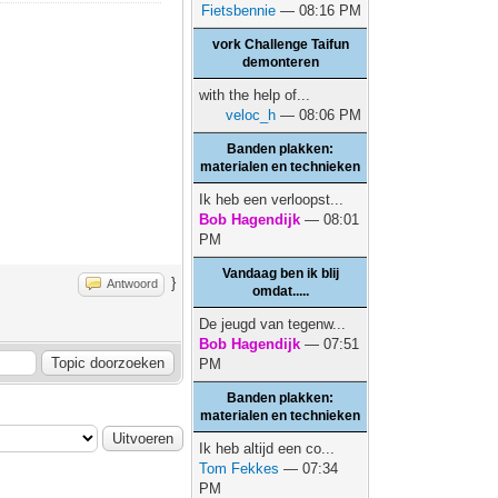
Fietsbennie
— 08:16 PM
vork Challenge Taifun
demonteren
with the help of...
veloc_h
— 08:06 PM
Banden plakken:
materialen en technieken
Ik heb een verloopst...
Bob Hagendijk
— 08:01
PM
Vandaag ben ik blij
}
Antwoord
omdat.....
De jeugd van tegenw...
Bob Hagendijk
— 07:51
PM
Banden plakken:
materialen en technieken
Ik heb altijd een co...
Tom Fekkes
— 07:34
PM