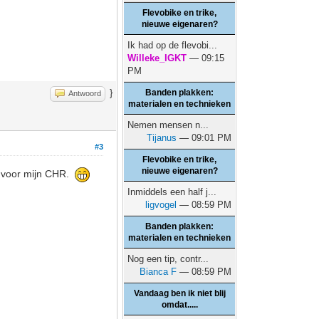
Flevobike en trike,
nieuwe eigenaren?
Ik had op de flevobi...
Willeke_IGKT
— 09:15
PM
}
Banden plakken:
Antwoord
materialen en technieken
Nemen mensen n...
Tijanus
— 09:01 PM
#3
Flevobike en trike,
nieuwe eigenaren?
tje voor mijn CHR.
Inmiddels een half j...
ligvogel
— 08:59 PM
Banden plakken:
materialen en technieken
Nog een tip, contr...
Bianca F
— 08:59 PM
Vandaag ben ik niet blij
omdat.....