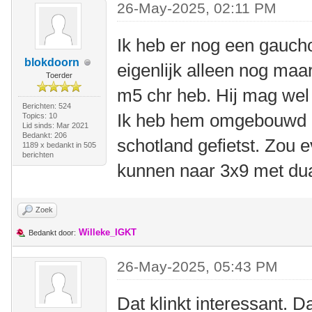
26-May-2025, 02:11 PM
Ik heb er nog een gauch
blokdoorn
eigenlijk alleen nog maa
Toerder
m5 chr heb. Hij mag wel 
Berichten: 524
Ik heb hem omgebouwd 
Topics: 10
Lid sinds: Mar 2021
Bedankt: 206
schotland gefietst. Zou
1189 x bedankt in 505
berichten
kunnen naar 3x9 met dual
Zoek
Willeke_IGKT
Bedankt door:
26-May-2025, 05:43 PM
Dat klinkt interessant. Da