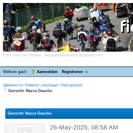
Welkom gast!
Aanmelden
Registreren
ligfietsers.nl
›
Prikbord
›
Gevraagd
›
Fiets gezocht
Gezocht: Nazca Gaucho
elde waardering is 0
Gezocht: Nazca Gaucho
26-May-2025, 08:58 AM