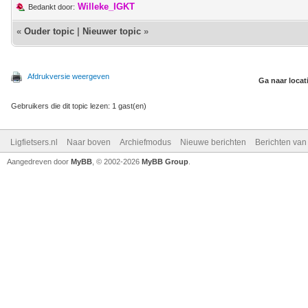
Willeke_IGKT
Bedankt door:
«
Ouder topic
|
Nieuwer topic
»
Afdrukversie weergeven
Ga naar locat
Gebruikers die dit topic lezen: 1 gast(en)
Ligfietsers.nl
Naar boven
Archiefmodus
Nieuwe berichten
Berichten va
Aangedreven door
MyBB
, © 2002-2026
MyBB Group
.