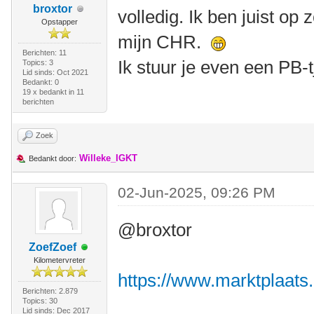
broxtor
volledig. Ik ben juist op
Opstapper
mijn CHR.
Berichten: 11
Ik stuur je even een PB-t
Topics: 3
Lid sinds: Oct 2021
Bedankt: 0
19 x bedankt in 11
berichten
Zoek
Willeke_IGKT
Bedankt door:
02-Jun-2025, 09:26 PM
@broxtor
ZoefZoef
Kilometervreter
https://www.marktplaats.
Berichten: 2.879
Topics: 30
Lid sinds: Dec 2017