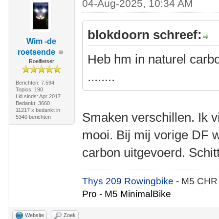
04-Aug-2025, 10:34 AM
blokdoorn schreef:
Wim -de
roetsende
Heb hm in naturel carb
Roeifietser
........
Berichten: 7.594
Topics: 190
Lid sinds: Apr 2017
Bedankt: 3660
11217 x bedankt in
Smaken verschillen. Ik vi
5340 berichten
mooi. Bij mij vorige DF 
carbon uitgevoerd. Schit
Thys 209 Rowingbike
- M5 CHR
Pro - M5 MinimalBike
Website
Zoek