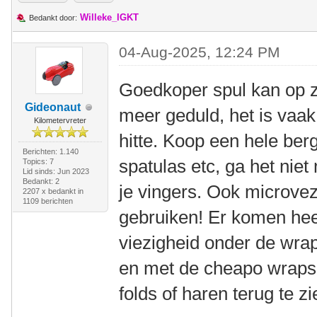
Willeke_IGKT
Bedankt door:
04-Aug-2025, 12:24 PM
Goedkoper spul kan op 
Gideonaut
meer geduld, het is vaak
Kilometervreter
hitte. Koop een hele ber
Berichten: 1.140
spatulas etc, ga het nie
Topics: 7
Lid sinds: Jun 2023
Bedankt: 2
je vingers. Ook microvez
2207 x bedankt in
1109 berichten
gebruiken! Er komen heel
viezigheid onder de wrap e
en met de cheapo wraps 
folds of haren terug te zi