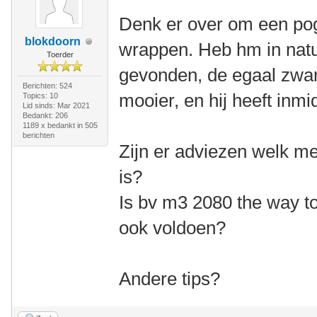
Denk er over om een pog
blokdoorn
wrappen. Heb hm in natu
Toerder
gevonden, de egaal zwar
Berichten: 524
mooier, en hij heeft inm
Topics: 10
Lid sinds: Mar 2021
Bedankt: 206
1189 x bedankt in 505
berichten
Zijn er adviezen welk m
is?
Is bv m3 2080 the way to
ook voldoen?
Andere tips?