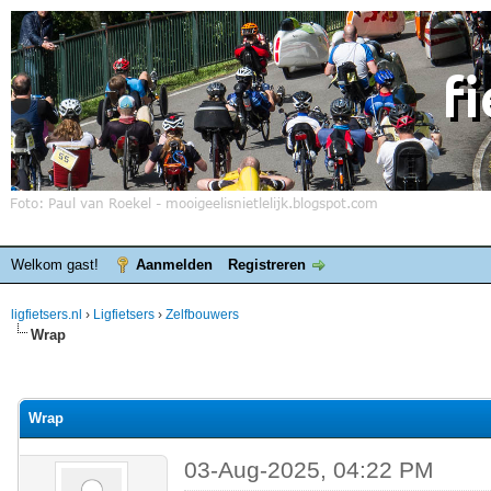
Welkom gast!
Aanmelden
Registreren
ligfietsers.nl
›
Ligfietsers
›
Zelfbouwers
Wrap
elde waardering is 0
Wrap
03-Aug-2025, 04:22 PM