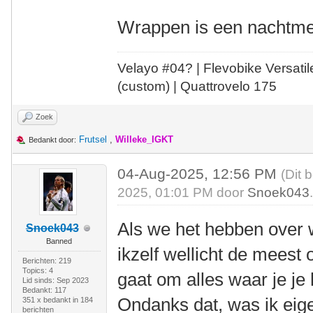
Wrappen is een nachtmer
Velayo #
0
4?
| Flevobike Versati
(custom) | Quattrovelo 175
Zoek
Frutsel
,
Willeke_IGKT
Bedankt door:
04-Aug-2025, 12:56 PM
(Dit 
2025, 01:01 PM door
Snoek043
Als we het hebben over 
Snoek043
Banned
ikzelf wellicht de meest
Berichten: 219
Topics: 4
gaat om alles waar je j
Lid sinds: Sep 2023
Bedankt: 117
Ondanks dat, was ik eige
351 x bedankt in 184
berichten