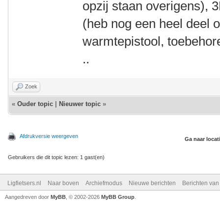
opzij staan overigens),
(heb nog een heel deel o
warmtepistool, toebehoren
..
Zoek
«
Ouder topic
|
Nieuwer topic
»
Afdrukversie weergeven
Ga naar locat
Gebruikers die dit topic lezen: 1 gast(en)
Ligfietsers.nl
Naar boven
Archiefmodus
Nieuwe berichten
Berichten va
Aangedreven door
MyBB
, © 2002-2026
MyBB Group
.