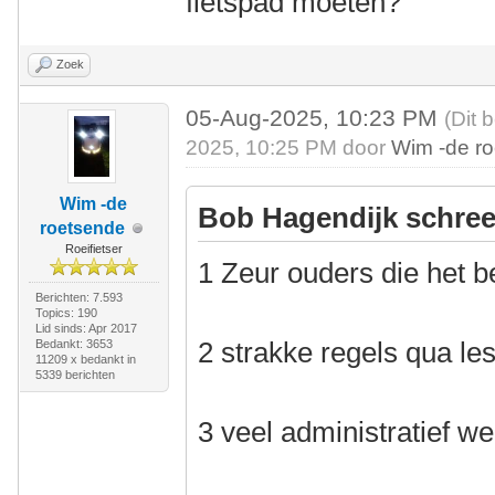
fietspad moeten?
Zoek
05-Aug-2025, 10:23 PM
(Dit 
2025, 10:25 PM door
Wim -de r
Wim -de
Bob Hagendijk schree
roetsende
Roeifietser
1 Zeur ouders die het b
Berichten: 7.593
Topics: 190
Lid sinds: Apr 2017
2 strakke regels qua l
Bedankt: 3653
11209 x bedankt in
5339 berichten
3 veel administratief w