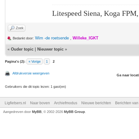
Litespeed Siena, Koga FPM,
Zoek
Wim -de roetsende
,
Willeke_IGKT
Bedankt door:
«
Ouder topic
|
Nieuwer topic
»
Pagina's (2):
« Vorige
1
2
Afdrukversie weergeven
Ga naar locat
Gebruikers die dit topic lezen: 1 gast(en)
Ligfietsers.nl
Naar boven
Archiefmodus
Nieuwe berichten
Berichten va
Aangedreven door
MyBB
, © 2002-2026
MyBB Group
.