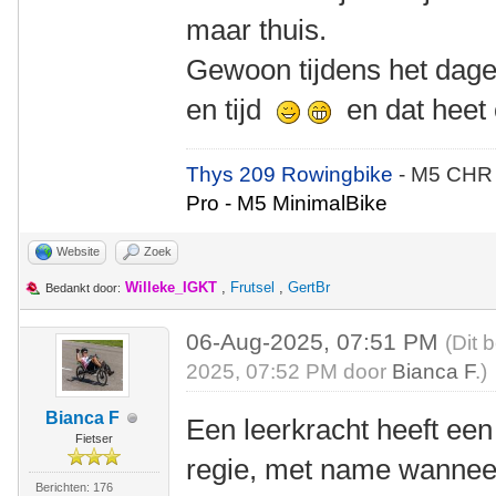
maar thuis.
Gewoon tijdens het dagel
en tijd
en dat heet 
Thys 209 Rowingbike
- M5 CHR
Pro - M5 MinimalBike
Website
Zoek
Willeke_IGKT
,
Frutsel
,
GertBr
Bedankt door:
06-Aug-2025, 07:51 PM
(Dit 
2025, 07:52 PM door
Bianca F
.)
Bianca F
Een leerkracht heeft een
Fietser
regie, met name wanneer
Berichten: 176