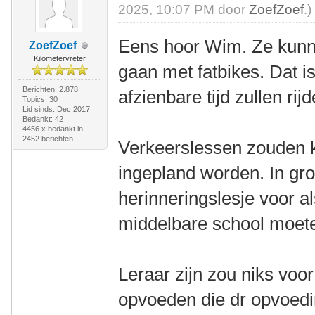
2025, 10:07 PM door
ZoefZoef
.)
Eens hoor Wim. Ze kunne
ZoefZoef
Kilometervreter
gaan met fatbikes. Dat is
Berichten: 2.878
afzienbare tijd zullen rij
Topics: 30
Lid sinds: Dec 2017
Bedankt: 42
4456 x bedankt in
2452 berichten
Verkeerslessen zouden 
ingepland worden. In gro
herinneringslesje voor a
middelbare school moete
Leraar zijn zou niks voor 
opvoeden die dr opvoedi