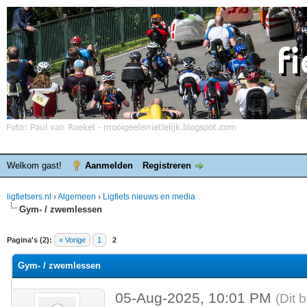
Welkom gast!
Aanmelden
Registreren
ligfietsers.nl
›
Algemeen
›
Ligfiets nieuws en media
Gym- / zwemlessen
elde waardering is 0
Pagina's (2):
« Vorige
1
2
Gym- / zwemlessen
05-Aug-2025, 10:01 PM
(Dit 