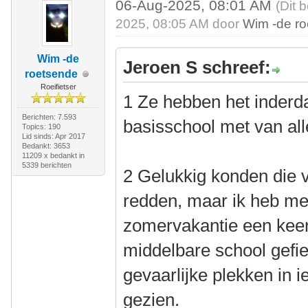
06-Aug-2025, 08:01 AM
(Dit 
2025, 08:05 AM door
Wim -de r
Wim -de
Jeroen S schreef:
roetsende
Roeifietser
1 Ze hebben het inderda
Berichten: 7.593
basisschool met van al
Topics: 190
Lid sinds: Apr 2017
Bedankt: 3653
11209 x bedankt in
5339 berichten
2 Gelukkig konden die v
redden, maar ik heb met 
zomervakantie een keer
middelbare school gefie
gevaarlijke plekken in 
gezien.