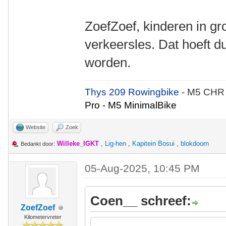
ZoefZoef, kinderen in gro
verkeersles. Dat hoeft d
worden.
Thys 209 Rowingbike
- M5 CHR
Pro - M5 MinimalBike
Website
Zoek
Willeke_IGKT
,
Lig-hen
,
Kapitein Bosui
,
blokdoorn
Bedankt door:
05-Aug-2025, 10:45 PM
Coen__ schreef:
ZoefZoef
Kilometervreter