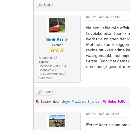
Zoek
06-Feb-2026, 07:32 PM
Na een liefdevolle aff
flevobike bike. Toen ik
werk ritje zo goed dat i
NielsKo
Met trots kan ik zeggen
Dromer
rechte stukken prima ka
waargemaakt, met mijn k
Berichten: 77
fietste. (voor het gema
Topics: 2
Lid sinds: Oct 2024
een heerlijk gevoel, m
Bedankt: 460
363 x bedankt in 79
berichten
Zoek
Boyd Maduro
,
Tijanus
,
Willeke_IGKT
Bedankt door:
09-Feb-2026, 02:43 AM
Eerste keer slalom om pa