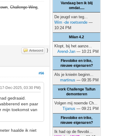
Vandaag ben ik blij
town
,
Challenge Wing
,
omdat.....
De jeugd van teg...
Wim -de roetsende
—
10:24 PM
Milan 4.2
Klopt, bij het aanze...
}
Antwoord
Arend-Jan
— 10:21 PM
Flevobike en trike,
nieuwe eigenaren?
#56
Als je knieën beginn...
martinus
— 09:35 PM
(17-Dec-2025, 03:30 PM)
vork Challenge Taifun
demonteren
 had gedraaid.
Volgen mij noemde Ch...
 zwabberend een paar
Tijanus
— 09:21 PM
or mijn toekomst van
Flevobike en trike,
nieuwe eigenaren?
eter haalde ik niet
Ik had op de flevobi...