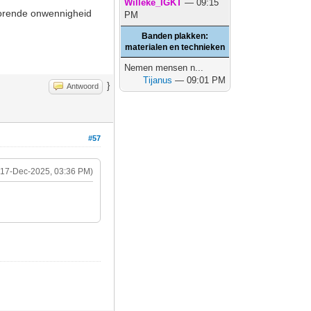
Willeke_IGKT
— 09:15
horende onwennigheid
PM
Banden plakken:
materialen en technieken
Nemen mensen n...
Tijanus
— 09:01 PM
}
Antwoord
#57
(17-Dec-2025, 03:36 PM)