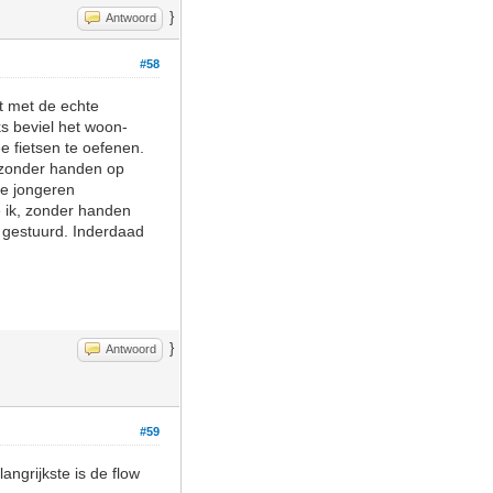
}
Antwoord
#58
t met de echte
ks beviel het woon-
ee fietsen te oefenen.
g zonder handen op
de jongeren
e ik, zonder handen
b gestuurd. Inderdaad
}
Antwoord
#59
angrijkste is de flow