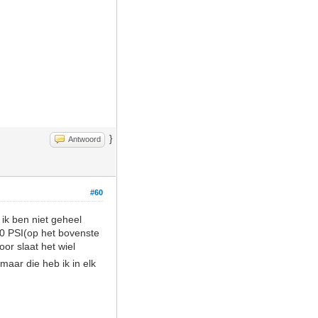
}
Antwoord
#60
 ik ben niet geheel
30 PSI(op het bovenste
oor slaat het wiel
maar die heb ik in elk