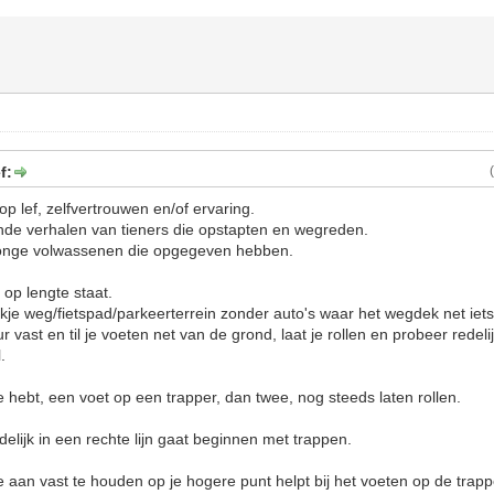
f:
 op lef, zelfvertrouwen en/of ervaring.
nde verhalen van tieners die opstapten en wegreden.
jonge volwassenen die opgegeven hebben.
 op lengte staat.
kje weg/fietspad/parkeerterrein zonder auto's waar het wegdek net iets
r vast en til je voeten net van de grond, laat je rollen en probeer redeli
.
ie hebt, een voet op een trapper, dan twee, nog steeds laten rollen.
elijk in een rechte lijn gaat beginnen met trappen.
 aan vast te houden op je hogere punt helpt bij het voeten op de trapp