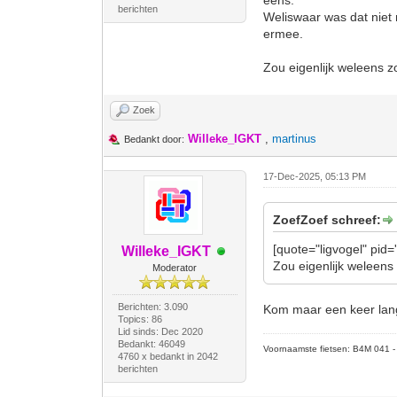
eens.
berichten
Weliswaar was dat niet
ermee.
Zou eigenlijk weleens z
Zoek
Willeke_IGKT
,
martinus
Bedankt door:
17-Dec-2025, 05:13 PM
ZoefZoef schreef:
[quote="ligvogel" pid
Willeke_IGKT
Zou eigenlijk weleens 
Moderator
Berichten: 3.090
Kom maar een keer langs
Topics: 86
Lid sinds: Dec 2020
Bedankt: 46049
Voornaamste fietsen: B4M 041 - M
4760 x bedankt in 2042
berichten