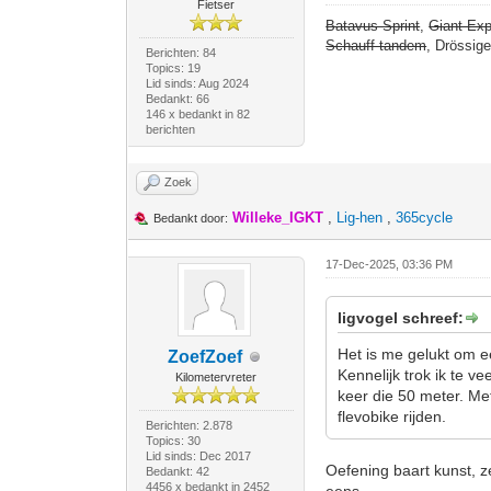
Fietser
Batavus Sprint
,
Giant Exp
Schauff tandem
, Drössig
Berichten: 84
Topics: 19
Lid sinds: Aug 2024
Bedankt: 66
146 x bedankt in 82
berichten
Zoek
Willeke_IGKT
,
Lig-hen
,
365cycle
Bedankt door:
17-Dec-2025, 03:36 PM
ligvogel schreef:
Het is me gelukt om e
ZoefZoef
Kennelijk trok ik te 
Kilometervreter
keer die 50 meter. Me
flevobike rijden.
Berichten: 2.878
Topics: 30
Lid sinds: Dec 2017
Oefening baart kunst, z
Bedankt: 42
4456 x bedankt in 2452