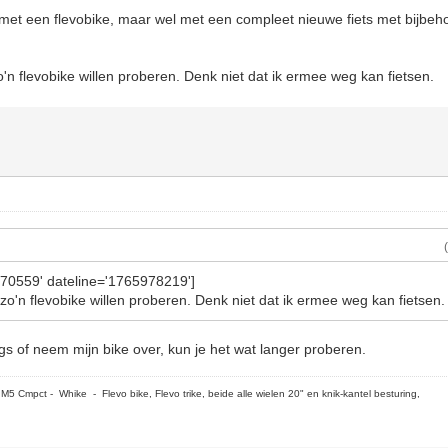
 met een flevobike, maar wel met een compleet nieuwe fiets met bijbe
o'n flevobike willen proberen. Denk niet dat ik ermee weg kan fietsen.
='70559' dateline='1765978219']
zo'n flevobike willen proberen. Denk niet dat ik ermee weg kan fietsen.
 of neem mijn bike over, kun je het wat langer proberen.
5 Cmpct - Whike - Flevo bike, Flevo trike, beide alle wielen 20" en knik-kantel besturing,