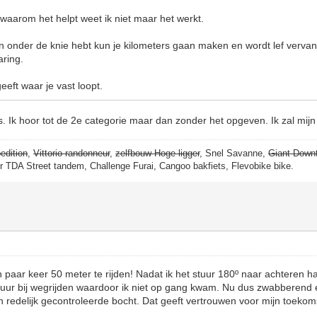
, waarom het helpt weet ik niet maar het werkt.
n onder de knie hebt kun je kilometers gaan maken en wordt lef verva
aring.
eeft waar je vast loopt.
s. Ik hoor tot de 2e categorie maar dan zonder het opgeven. Ik zal mij
edition
,
Vittorio randonneur
,
zelfbouw Hoge ligger
, Snel Savanne,
Giant Down
er TDA Street tandem, Challenge Furai, Cangoo bakfiets, Flevobike bike.
 paar keer 50 meter te rijden! Nadat ik het stuur 180º naar achteren h
 stuur bij wegrijden waardoor ik niet op gang kwam. Nu dus zwabberend
n redelijk gecontroleerde bocht. Dat geeft vertrouwen voor mijn toekoms