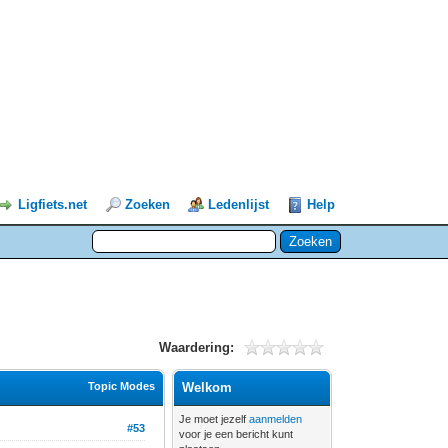
Ligfiets.net
Zoeken
Ledenlijst
Help
Waardering:
Topic Modes
Welkom
Je moet jezelf
aanmelden
#53
voor je een bericht kunt