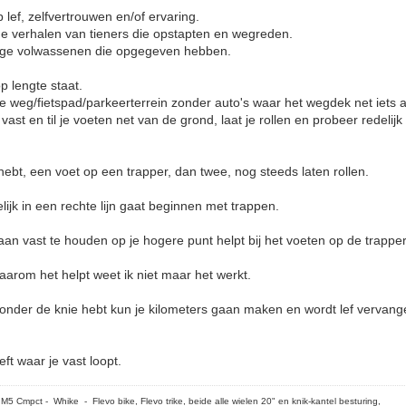
p lef, zelfvertrouwen en/of ervaring.
e verhalen van tieners die opstapten en wegreden.
onge volwassenen die opgegeven hebben.
p lengte staat.
e weg/fietspad/parkeerterrein zonder auto's waar het wegdek net iets a
vast en til je voeten net van de grond, laat je rollen en probeer redelijk
 hebt, een voet op een trapper, dan twee, nog steeds laten rollen.
lijk in een rechte lijn gaat beginnen met trappen.
aan vast te houden op je hogere punt helpt bij het voeten op de trapper
waarom het helpt weet ik niet maar het werkt.
 onder de knie hebt kun je kilometers gaan maken en wordt lef vervang
eft waar je vast loopt.
5 Cmpct - Whike - Flevo bike, Flevo trike, beide alle wielen 20" en knik-kantel besturing,