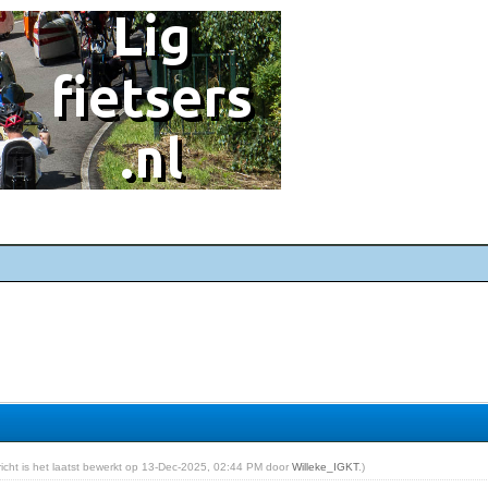
ericht is het laatst bewerkt op 13-Dec-2025, 02:44 PM door
Willeke_IGKT
.)