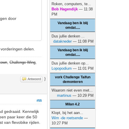
Roken, computers, te...
Bob Hagendijk
— 11:38
PM
ngen door
Vandaag ben ik blij
omdat.....
Dus jullie denken ...
datakneder
— 11:08 PM
n vorderingen delen.
Vandaag ben ik blij
omdat.....
town
,
Challenge Wing
,
Dus jullie denken op...
Lopopodium
— 11:01 PM
vork Challenge Taifun
}
Antwoord
demonteren
Waarom niet even met...
martinus
— 10:29 PM
#55
Milan 4.2
ad gedraaid. Kennelijk
Klopt, bij het aan...
 een paar keer die 50
Wim -de roetsende
—
t van flevobike rijden.
10:27 PM