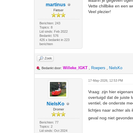
waarin je gegeven ogenb
martinus
Vette chillbike en een w
Fietser
Veel plezier!
Berichten: 243
Topics: 8
Lid sinds: Feb 2022
Bedankt: 576
426 x bedankt in 223
berichten
Zoek
Willeke_IGKT
,
Roepers
,
NielsKo
Bedankt door:
17-May-2026, 12:53 PM
Vraag: zijn hier eigena
overtuigd dat de juiste
ventiel, de onderste mee
NielsKo
Dromer
lichtjes naar achter als 
geval nog niet gevond
Berichten: 77
Topics: 2
Lid sinds: Oct 2024