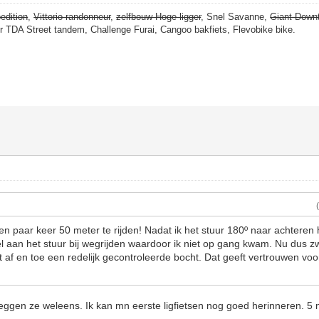
edition
,
Vittorio randonneur
,
zelfbouw Hoge ligger
, Snel Savanne,
Giant Down
er TDA Street tandem, Challenge Furai, Cangoo bakfiets, Flevobike bike.
en paar keer 50 meter te rijden! Nadat ik het stuur 180º naar achteren
veel aan het stuur bij wegrijden waardoor ik niet op gang kwam. Nu dus
t af en toe een redelijk gecontroleerde bocht. Dat geeft vertrouwen vo
eggen ze weleens. Ik kan mn eerste ligfietsen nog goed herinneren. 5 m