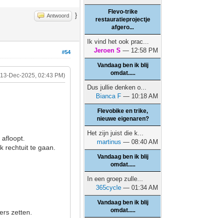
Flevo-trike
}
Antwoord
restauratieprojectje
afgero...
Ik vind het ook prac...
Jeroen S
— 12:58 PM
#54
Vandaag ben ik blij
omdat.....
(13-Dec-2025, 02:43 PM)
Dus jullie denken o...
Bianca F
— 10:18 AM
Flevobike en trike,
nieuwe eigenaren?
Het zijn juist die k...
 afloopt.
martinus
— 08:40 AM
jk rechtuit te gaan.
Vandaag ben ik blij
omdat.....
In een groep zulle...
365cycle
— 01:34 AM
Vandaag ben ik blij
omdat.....
ers zetten.