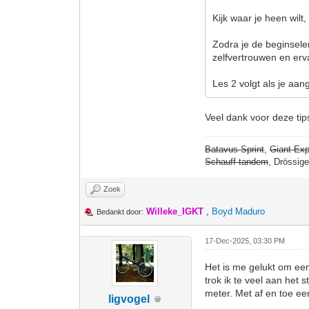
Kijk waar je heen wilt
Zodra je de beginsele
zelfvertrouwen en erv
Les 2 volgt als je aang
Veel dank voor deze tip
Batavus Sprint
,
Giant Exp
Schauff tandem
, Drössig
Zoek
Willeke_IGKT
,
Boyd Maduro
Bedankt door:
17-Dec-2025, 03:30 PM
Het is me gelukt om een
trok ik te veel aan het
meter. Met af en toe ee
ligvogel