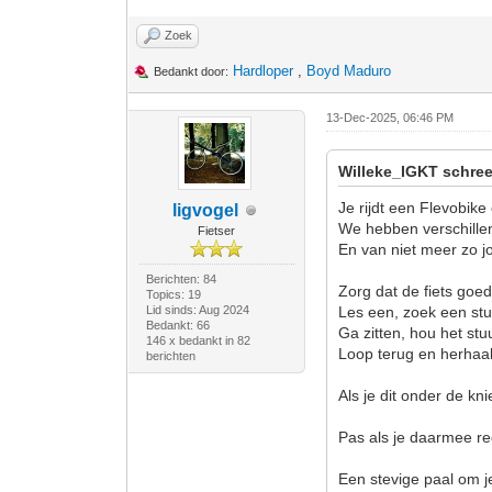
Zoek
Hardloper
,
Boyd Maduro
Bedankt door:
13-Dec-2025, 06:46 PM
Willeke_IGKT schree
Je rijdt een Flevobike
ligvogel
We hebben verschille
Fietser
En van niet meer zo 
Berichten: 84
Zorg dat de fiets goed
Topics: 19
Lid sinds: Aug 2024
Les een, zoek een stu
Bedankt: 66
Ga zitten, hou het stuu
146 x bedankt in 82
Loop terug en herhaal
berichten
Als je dit onder de kn
Pas als je daarmee red
Een stevige paal om je