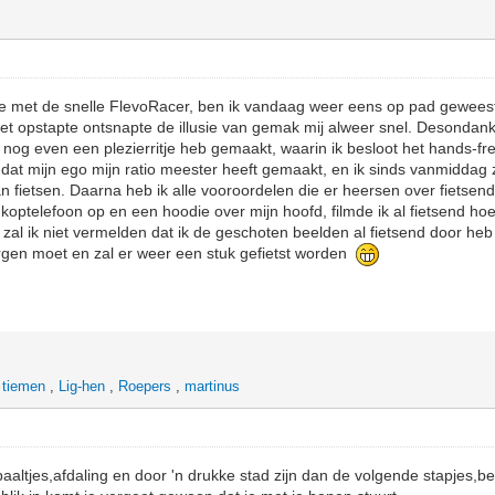
aire met de snelle FlevoRacer, ben ik vandaag weer eens op pad gewees
 net opstapte ontsnapte de illusie van gemak mij alweer snel. Desondan
k nog even een plezierritje heb gemaakt, waarin ik besloot het hands-fr
 dat mijn ego mijn ratio meester heeft gemaakt, en ik sinds vanmidda
n fietsen. Daarna heb ik alle vooroordelen die er heersen over fietsen
optelefoon op en een hoodie over mijn hoofd, filmde ik al fietsend ho
k zal ik niet vermelden dat ik de geschoten beelden al fietsend door he
orgen moet en zal er weer een stuk gefietst worden
,
tiemen
,
Lig-hen
,
Roepers
,
martinus
altjes,afdaling en door 'n drukke stad zijn dan de volgende stapjes,bel