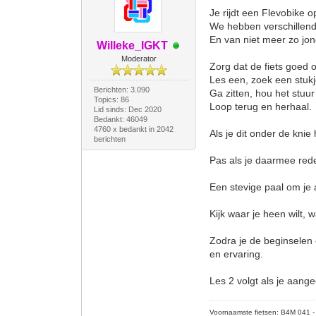
Je rijdt een Flevobike o
We hebben verschillend
En van niet meer zo j
Willeke_IGKT
Moderator
Zorg dat de fiets goed o
Les een, zoek een stukj
Berichten: 3.090
Ga zitten, hou het stuur 
Topics: 86
Loop terug en herhaal.
Lid sinds: Dec 2020
Bedankt: 46049
4760 x bedankt in 2042
Als je dit onder de knie
berichten
Pas als je daarmee rede
Een stevige paal om je 
Kijk waar je heen wilt, 
Zodra je de beginselen
en ervaring.
Les 2 volgt als je aange
Voornaamste fietsen: B4M 041 - M