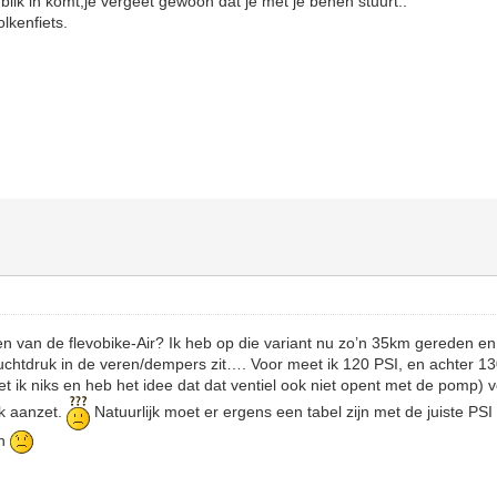
lik in komt,je vergeet gewoon dat je met je benen stuurt..
olkenfiets.
ren van de flevobike-Air? Ik heb op die variant nu zo’n 35km gereden en
 luchtdruk in de veren/dempers zit…. Voor meet ik 120 PSI, en achter 1
t ik niks en heb het idee dat dat ventiel ook niet opent met de pomp) v
ik aanzet.
Natuurlijk moet er ergens een tabel zijn met de juiste PSI 
en