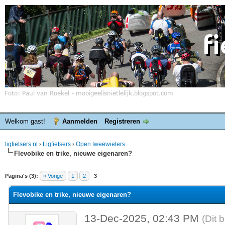
Welkom gast!
Aanmelden
Registreren
ligfietsers.nl
›
Ligfietsers
›
Open tweewielers
Flevobike en trike, nieuwe eigenaren?
elde waardering is 0
Pagina's (3):
« Vorige
1
2
3
Flevobike en trike, nieuwe eigenaren?
13-Dec-2025, 02:43 PM
(Dit 