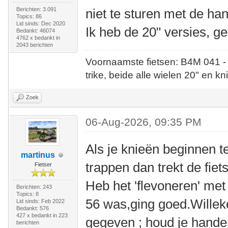
Berichten: 3.091
niet te sturen met de ha
Topics: 86
Lid sinds: Dec 2020
Ik heb de 20" versies, g
Bedankt: 46074
4762 x bedankt in
2043 berichten
Voornaamste fietsen: B4M 041 -
trike, beide alle wielen 20" en kn
Zoek
06-Aug-2026, 09:35 PM
Als je knieën beginnen 
martinus
trappen dan trekt de fiet
Fietser
Heb het 'flevoneren' met
Berichten: 243
Topics: 8
56 was,ging goed.Willeke
Lid sinds: Feb 2022
Bedankt: 576
427 x bedankt in 223
gegeven ; houd je handen
berichten