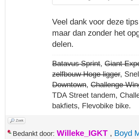
Veel dank voor deze tips.
maar dan zonder het opg
delen.
Batavus Sprint
,
Giant Expe
zelfbouw Hoge ligger
, Sne
Downtown
,
Challenge Win
TDA Street tandem, Chall
bakfiets, Flevobike bike.
Zoek
Willeke_IGKT
,
Boyd 
Bedankt door: