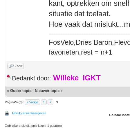
kant, optrekken om snel
situatie dat toelaat.
Hoe vaak dat mislukt...m
FosVelo,Dries Baron,Flevo
favorieten,rest = n+1
Zoek
Willeke_IGKT
Bedankt door:
«
Ouder topic
|
Nieuwer topic
»
Pagina's (3):
« Vorige
1
2
3
Afdrukversie weergeven
Ga naar locat
Gebruikers die dit topic lezen: 1 gast(en)