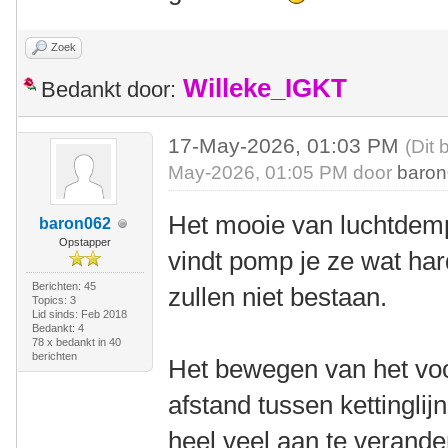
Zoek
Willeke_IGKT
Bedankt door:
17-May-2026, 01:03 PM
(Dit 
May-2026, 01:05 PM door
baro
Het mooie van luchtdempe
baron062
Opstapper
vindt pomp je ze wat har
Berichten: 45
zullen niet bestaan.
Topics: 3
Lid sinds: Feb 2018
Bedankt: 4
78 x bedankt in 40
berichten
Het bewegen van het voo
afstand tussen kettinglij
heel veel aan te verand