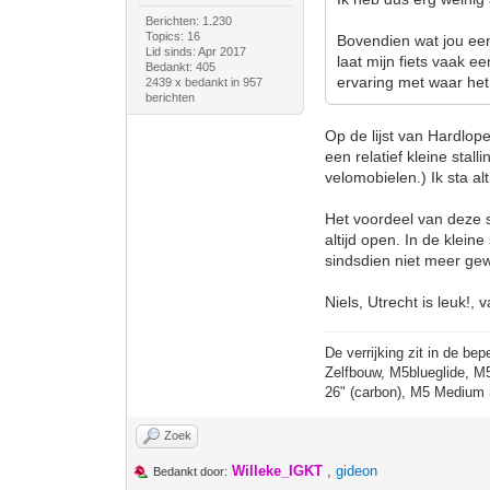
Berichten: 1.230
Topics: 16
Bovendien wat jou een
Lid sinds: Apr 2017
laat mijn fiets vaak e
Bedankt: 405
ervaring met waar het 
2439 x bedankt in 957
berichten
Op de lijst van Hardlope
een relatief kleine stal
velomobielen.) Ik sta al
Het voordeel van deze st
altijd open. In de klein
sindsdien niet meer ge
Niels, Utrecht is leuk!, 
De verrijking zit in de bep
Zelfbouw, M5blueglide, M
26" (carbon), M5 Medium 
Zoek
Willeke_IGKT
,
gideon
Bedankt door: