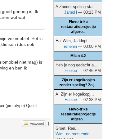
A Zonder speling sta...
j goed genoeg is. Ik
JarnoH
— 03:13 PM
jaren wel wat
Flevo-trike
restauratieprojectje
afgero...
mijn velomobiel. Het is
Hoi Wim, Ja klopt...
akfietsen (dus ook
renehin
— 03:00 PM
Milan 4.2
velomobiel niet mag) is
Heb je nog gedacht a...
wing en ben ik
Hoekie
— 02:46 PM
Zijn er kogelkopjes
zonder speling? Zo j...
A. Zijn er kogelkopj...
Hoekie
— 02:38 PM
er (prototype) Quest
Flevo-trike
restauratieprojectje
afgero...
}
Antwoord
Groet, Ren...
Wim -de roetsende
—