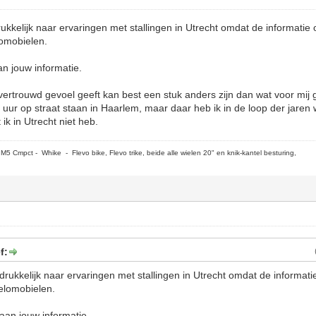
rukkelijk naar ervaringen met stallingen in Utrecht omdat de informatie o
lomobielen.
an jouw informatie.
ertrouwd gevoel geeft kan best een stuk anders zijn dan wat voor mij g
r uur op straat staan in Haarlem, maar daar heb ik in de loop der jaren
ik in Utrecht niet heb.
5 Cmpct - Whike - Flevo bike, Flevo trike, beide alle wielen 20" en knik-kantel besturing,
f:
tdrukkelijk naar ervaringen met stallingen in Utrecht omdat de informatie
elomobielen.
 aan jouw informatie.