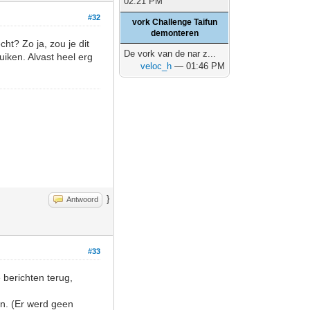
02:21 PM
#32
vork Challenge Taifun
demonteren
ht? Zo ja, zou je dit
De vork van de nar z...
uiken. Alvast heel erg
veloc_h
— 01:46 PM
}
Antwoord
#33
 berichten terug,
en. (Er werd geen