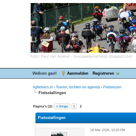
Welkom gast!
Aanmelden
Registreren
ligfietsers.nl
›
Toeren, tochten en agenda
›
Fietsreizen
Fietsstallingen
0 stemmen - gemiddelde waardering is 0
1
2
3
4
5
Pagina's (2):
« Vorige
1
2
Fietsstallingen
18-Mar-2026, 10:20 PM