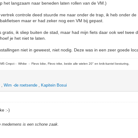
 het langzaam naar beneden laten rollen van de VM.)
vertrek controle deed stuurde me naar onder de trap, ik heb onder de 
bakfietsen maar er had zeker nog een VM bij gepast.
gratis, ik sliep buiten de stad, maar had mijn fiets daar ook wel twee
oef je het niet te laten.
stallingen niet in geweest, niet nodig. Deze was in een zeer goede loca
5 Cmpct - Whike - Flevo bike, Flevo trike, beide alle wielen 20" en knik-kantel besturing,
r
,
Wim -de roetsende
,
Kapitein Bosui
e :-)
de medemens is een schone zaak.