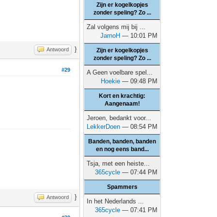
Zijn er kogelkopjes
zonder speling? Zo ...
Zal volgens mij bij ...
JarnoH
— 10:01 PM
}
Antwoord
Zijn er kogelkopjes
zonder speling? Zo ...
#29
A Geen voelbare spel...
Hoekie
— 09:48 PM
Kort en krachtig:
Aangenaam!
Jeroen, bedankt voor...
LekkerDoen
— 08:54 PM
Banden, banden, banden
en nog eens band...
Tsja, met een heiste...
365cycle
— 07:44 PM
Spammers
}
Antwoord
In het Nederlands ...
365cycle
— 07:41 PM