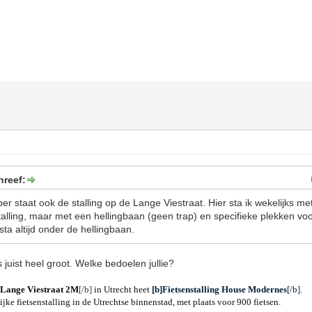
hreef:
per staat ook de stalling op de Lange Viestraat. Hier sta ik wekelijks me
 stalling, maar met een hellingbaan (geen trap) en specifieke plekken vo
sta altijd onder de hellingbaan.
s juist heel groot. Welke bedoelen jullie?
]Lange Viestraat 2M
[/b]
in Utrecht heet
[b]Fietsenstalling House Modernes
[/b]
.
ijke fietsenstalling in de Utrechtse binnenstad, met plaats voor 900 fietsen.