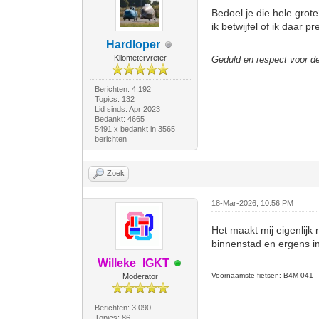
Bedoel je die hele grot
ik betwijfel of ik daar p
Hardloper
Kilometervreter
Geduld en respect voor 
Berichten: 4.192
Topics: 132
Lid sinds: Apr 2023
Bedankt: 4665
5491 x bedankt in 3565
berichten
Zoek
18-Mar-2026, 10:56 PM
Het maakt mij eigenlijk n
binnenstad en ergens in 
Willeke_IGKT
Voornaamste fietsen: B4M 041 - M
Moderator
Berichten: 3.090
Topics: 86