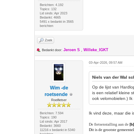
Berichten: 4.192
Topics: 132
Lid sinds: Apr 2023
Bedankt: 4665
5491 x bedankt in 3565
berichten
Zoek
Jeroen S
,
Willeke_IGKT
Bedankt door:
03-Apr-2026, 09:57 AM
Niels van der Wal sc
Op de lijst van Hardlo
Wim -de
is een relatief kleine
roetsende
ook velomobielen.) Ik 
Roeifietser
Ik vind deze, maar die i
Berichten: 7.594
Topics: 190
Lid sinds: Apr 2017
De fietsenstalling aan de
[b
Bedankt: 3660
Dit is de grootste gemeentel
11216 x bedankt in 5340