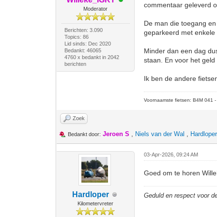
commentaar geleverd op
Moderator
De man die toegang en 
Berichten: 3.090
geparkeerd met enkele 
Topics: 86
Lid sinds: Dec 2020
Minder dan een dag dus 
Bedankt: 46065
4760 x bedankt in 2042
staan. En voor het geld h
berichten
Ik ben de andere fietsen
Voornaamste fietsen: B4M 041 - M
Zoek
Jeroen S
,
Niels van der Wal
,
Hardlope
Bedankt door:
03-Apr-2026, 09:24 AM
Goed om te horen Willek
Hardloper
Geduld en respect voor 
Kilometervreter