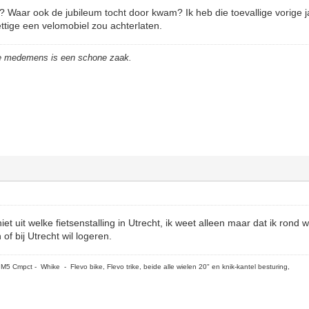
e? Waar ook de jubileum tocht door kwam? Ik heb die toevallige vorige j
rettige een velomobiel zou achterlaten.
de medemens is een schone zaak.
iet uit welke fietsenstalling in Utrecht, ik weet alleen maar dat ik rond w
of bij Utrecht wil logeren.
5 Cmpct - Whike - Flevo bike, Flevo trike, beide alle wielen 20" en knik-kantel besturing,