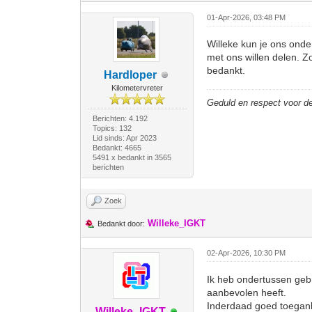
01-Apr-2026, 03:48 PM
Willeke kun je ons onder
met ons willen delen. Z
bedankt.
Hardloper
Kilometervreter
Geduld en respect voor 
Berichten: 4.192
Topics: 132
Lid sinds: Apr 2023
Bedankt: 4665
5491 x bedankt in 3565
berichten
Zoek
Willeke_IGKT
Bedankt door:
02-Apr-2026, 10:30 PM
Ik heb ondertussen gebr
aanbevolen heeft.
Inderdaad goed toeganke
Willeke_IGKT