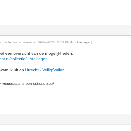
richt is het laatst bewerkt op 18-Mar-2026, 11:03 PM door
Hardloper
.)
eval een overzicht van de mogelijkheden:
t.nl/collectie/...stallingen
wam ik uit op
Utrecht - VeiligStallen
de medemens is een schone zaak.