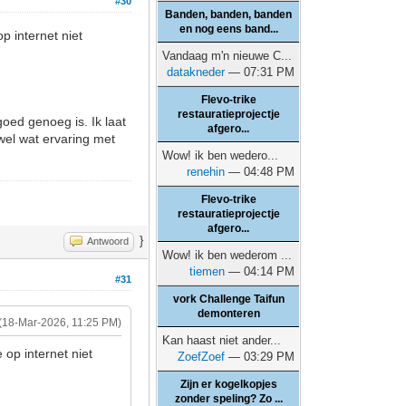
#30
Banden, banden, banden
en nog eens band...
p internet niet
Vandaag m'n nieuwe C...
datakneder
— 07:31 PM
Flevo-trike
restauratieprojectje
oed genoeg is. Ik laat
afgero...
 wel wat ervaring met
Wow! ik ben wedero...
renehin
— 04:48 PM
Flevo-trike
restauratieprojectje
afgero...
}
Antwoord
Wow! ik ben wederom ...
tiemen
— 04:14 PM
#31
vork Challenge Taifun
demonteren
(18-Mar-2026, 11:25 PM)
Kan haast niet ander...
 op internet niet
ZoefZoef
— 03:29 PM
Zijn er kogelkopjes
zonder speling? Zo ...