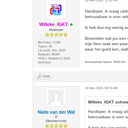
18-Mar-2026, 11:25 PM
Hardloper, ik vraag uitd
betrouwbaar is voor ve
Willeke_IGKT
Ik heb dus erg weinig a
Moderator
Bovendien wat jou een v
Berichten: 3.090
mijn fiets vaak een paa
Topics: 86
waar het goed kan, watt 
Lid sinds: Dec 2020
Bedankt: 46065
4760 x bedankt in 2042
Voornaamste fietsen: B4M 041 - M
berichten
Zoek
19-Mar-2026, 08:51 AM
Willeke_IGKT schree
Hardloper, ik vraag ui
Niels van der Wal
betrouwbaar is voor v
Kilometervreter
Ik heb dus erg weinig