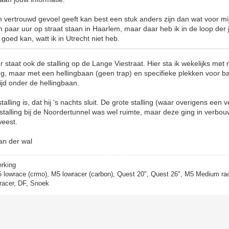
 vertrouwd gevoel geeft kan best een stuk anders zijn dan wat voor mi
en paar uur op straat staan in Haarlem, maar daar heb ik in de loop der 
goed kan, watt ik in Utrecht niet heb.
r staat ook de stalling op de Lange Viestraat. Hier sta ik wekelijks met 
ling, maar met een hellingbaan (geen trap) en specifieke plekken voor b
tijd onder de hellingbaan.
alling is, dat hij 's nachts sluit. De grote stalling (waar overigens een 
e stalling bij de Noordertunnel was wel ruimte, maar deze ging in verbou
weest.
van der wal
erking
5 lowrace (crmo), M5 lowracer (carbon), Quest 20", Quest 26", M5 Medium rac
racer, DF, Snoek