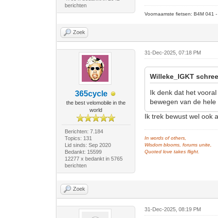
berichten
Voornaamste fietsen: B4M 041 - M
Zoek
31-Dec-2025, 07:18 PM
Willeke_IGKT schree
Ik denk dat het vooral
365cycle
bewegen van de hele 
the best velomobile in the
world
Ik trek bewust wel ook a
Berichten: 7.184
Topics: 131
In words of others,
Lid sinds: Sep 2020
Wisdom blooms, forums unite,
Bedankt: 15599
Quoted love takes flight.
12277 x bedankt in 5765
berichten
Zoek
31-Dec-2025, 08:19 PM