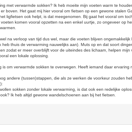
ring met verwarmde sokken? Ik heb moeite mijn voeten warm te houden 
s er boven. Het gaat mij hier vooral om fietsen op een gewone stalen Ga
ij het ligfietsen ook helpt, is dat meegenomen. Bij gaat het vooral om toc
 voeten komen vooral opzetten na een enkel uurtje, zo ongeveer op h
 warmen.
l na verloop van tijd dus wel, maar die voeten blijven ongemakkelijk 
k heb thuis de verwarming nauwelijks aan). Muts op en dat soort ding
en zodat er meer overblijft voor de uiteindes des lichaam, helpen mij
vooral een lokale oplossing.
ng is om verwarmde sokken te overwegen. Heeft iemand daar ervaring
 nog andere (tussen)stappen, die als ze werken de voorkeur zouden h
):
wollen sokken zonder lokale verwarming, is dat ook een redelijke oplo
ok? Ik heb altijd gewone wandelschoenen aan bij het fietsen.