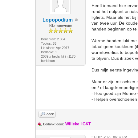
Heeft iemand hier erva
rond het nulpunt en iet
ligfiets. Maar als het b
Lopopodium
van twee uur. De koude
Kilometervreter
handen beginnen op te
Berichten: 2.364
Warme handen lukt me we
Topics: 35
totaal geen koukleum (i
Lid sinds: Apr 2017
warmteverlies te beperk
Bedankt: 1
2089 x bedankt in 1170
te blijven. Dus ik zoek 
berichten
Dus mijn eerste ingevi
Maar er zijn misschien
en / of laagdremperliger
- Hoe goed zijn Merino-
- Helpen overschoenen o
Zoek
Willeke_IGKT
Bedankt door:
31-Dec-2025, 06:37 PM