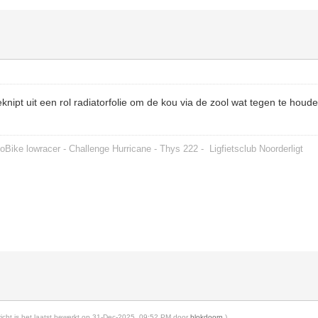
eknipt uit een rol radiatorfolie om de kou via de zool wat tegen te hou
oBike lowracer - Challenge Hurricane - Thys 222 -
Ligfietsclub Noorderligt
ericht is het laatst bewerkt op 31-Dec-2025, 09:52 PM door
blokdoorn
.)