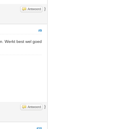
}
Antwoord
#9
den. Werkt best wel goed
}
Antwoord
#10