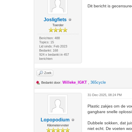
Dit bericht is gecensur
Josligfiets
Toerder
Berichten: 488
Topics: 15
Lid sinds: Feb 2023
Bedankt: 168
924 x bedankt in 457
berichten
Zoek
Willeke_IGKT
,
365cycle
Bedankt door:
31-Dec-2025, 08:24 PM
Plastic zakjes om de voe
gangbare snelle oplos
Lopopodium
Dubbele sokken, dat juis
Kilometervreter
niet echt. De voeten wor