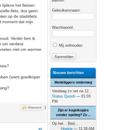
plaatsen.
tijdens het fietsen
Gebruikersnaam:
zelle-fiets, dus geen
hten op de stadsfiets
et moment dat mijn
Wachtwoord:
koud. Verder ben ik
en om verdere
Mij onthouden
n voeten niet om warmer
 mee?
Nieuwe berichten
ebben (want goedkoper
Medeliggers onderweg
ssing?
Vandaag zo net na 12...
Status Quooh
— 01:03
PM
}
Antwoord
Zijn er kogelkopjes
zonder speling? Zo ...
Op het .. Bed...
Hoekie
— 11:26 AM
#2