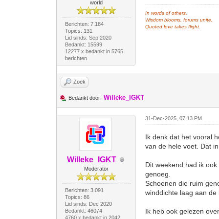
world
In words of others,
Wisdom blooms, forums unite,
Berichten: 7.184
Quoted love takes flight.
Topics: 131
Lid sinds: Sep 2020
Bedankt: 15599
12277 x bedankt in 5765
berichten
Zoek
Willeke_IGKT
Bedankt door:
31-Dec-2025, 07:13 PM
Ik denk dat het vooral 
van de hele voet. Dat 
Willeke_IGKT
Dit weekend had ik ook
Moderator
genoeg.
Schoenen die ruim geno
Berichten: 3.091
winddichte laag aan de 
Topics: 86
Lid sinds: Dec 2020
Ik heb ook gelezen ove
Bedankt: 46074
4760 x bedankt in 2042