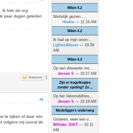
Milan 4.2
 Ik heb als erg
 ik paar dagen geleden
Wettelijk gezien.....
Hoekie
— 11:16 AM
Milan 4.2
Ik had op mijn woon-...
LigfietsWilsum
— 10:39
AM
Milan 4.2
Op een driewieler mo...
Jeroen S
— 10:27 AM
}
Antwoord
Zijn er kogelkopjes
zonder speling? Zo ...
Op het Velomobilforu...
#3
Jeroen S
— 10:19 AM
Medeliggers onderweg
te kijken of daar iets
Gisteren, weer een v...
t volgens mij vooral de
Willeke_IGKT
— 10:11
AM