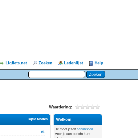
Ligfiets.net
Zoeken
Ledenlijst
Help
Waardering:
Topic Modes
Welkom
Je moet jezelf
aanmelden
#1
voor je een bericht kunt