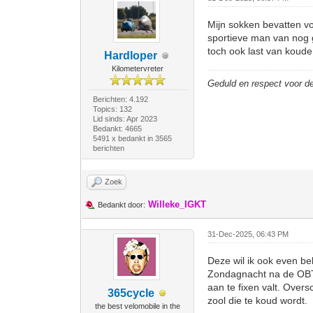
Mijn sokken bevatten vo
sportieve man van nog 
toch ook last van koud
Hardloper
Kilometervreter
Geduld en respect voor 
Berichten: 4.192
Topics: 132
Lid sinds: Apr 2023
Bedankt: 4665
5491 x bedankt in 3565
berichten
Zoek
Willeke_IGKT
Bedankt door:
31-Dec-2025, 06:43 PM
Deze wil ik ook even be
Zondagnacht na de OBT 
aan te fixen valt. Over
365cycle
zool die te koud wordt.
the best velomobile in the