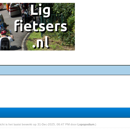
ericht is het laatst bewerkt op 31-Dec-2025, 06:47 PM door
Lopopodium
.)