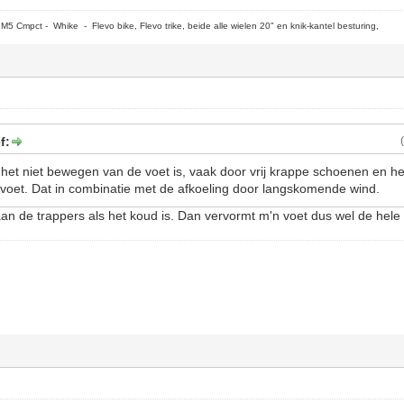
5 Cmpct - Whike - Flevo bike, Flevo trike, beide alle wielen 20" en knik-kantel besturing,
f:
 het niet bewegen van de voet is, vaak door vrij krappe schoenen en he
voet. Dat in combinatie met de afkoeling door langskomende wind.
an de trappers als het koud is. Dan vervormt m'n voet dus wel de hele t