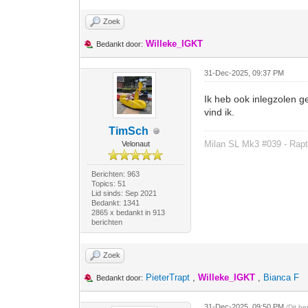
Zoek
Willeke_IGKT
Bedankt door:
31-Dec-2025, 09:37 PM
Ik heb ook inlegzolen g
vind ik.
TimSch
Milan SL Mk3 #039 - Rapt
Velonaut
Berichten: 963
Topics: 51
Lid sinds: Sep 2021
Bedankt: 1341
2865 x bedankt in 913
berichten
Zoek
PieterTrapt
,
Willeke_IGKT
,
Bianca F
Bedankt door:
31-Dec-2025, 09:50 PM
(Dit b