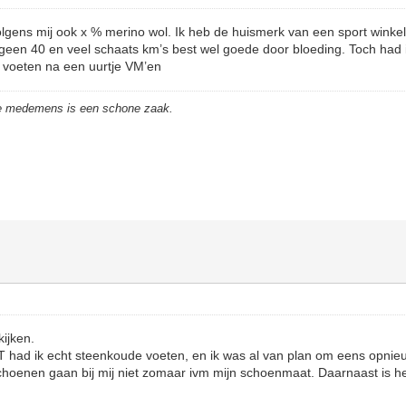
lgens mij ook x % merino wol. Ik heb de huismerk van een sport winkel.
geen 40 en veel schaats km’s best wel goede door bloeding. Toch had
e voeten na een uurtje VM’en
de medemens is een schone zaak.
kijken.
had ik echt steenkoude voeten, en ik was al van plan om eens opnieuw 
schoenen gaan bij mij niet zomaar ivm mijn schoenmaat. Daarnaast is he