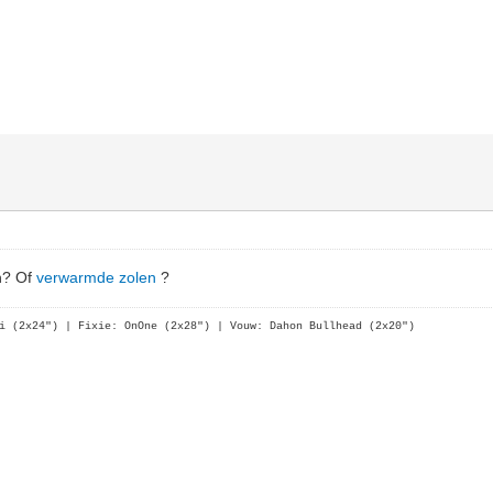
n? Of
verwarmde zolen
?
i (2x24")
| Fixie: OnOne (2x28")
| Vouw: Dahon Bullhead (2x20")