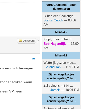
vork Challenge Taifun
demonteren
Ik heb een Challenge...
Status Quooh
— 08:56
AM
Milan 4.2
Klopt, maar in het d...
}
Antwoord
Bob Hagendijk
— 12:00
AM
Milan 4.2
#4
Wettelijk gezien moe...
Arend-Jan
— 11:12 PM
t als een blok bewegen
Zijn er kogelkopjes
zonder speling? Zo ...
n zonder sokken warm
Zal volgens mij bij ...
JarnoH
— 10:01 PM
or een VM, een
Zijn er kogelkopjes
zonder speling? Zo ...
A Geen voelbare spel...