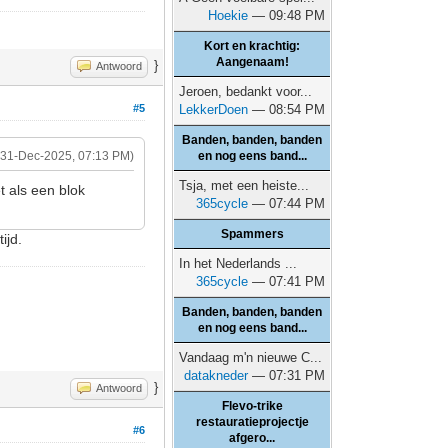
Hoekie
— 09:48 PM
Kort en krachtig:
Aangenaam!
}
Antwoord
Jeroen, bedankt voor...
#5
LekkerDoen
— 08:54 PM
Banden, banden, banden
(31-Dec-2025, 07:13 PM)
en nog eens band...
Tsja, met een heiste...
t als een blok
365cycle
— 07:44 PM
Spammers
ijd.
In het Nederlands ...
365cycle
— 07:41 PM
Banden, banden, banden
en nog eens band...
Vandaag m'n nieuwe C...
datakneder
— 07:31 PM
}
Antwoord
Flevo-trike
restauratieprojectje
#6
afgero...