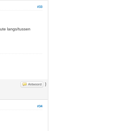
#33
oute langs/tussen
}
Antwoord
#34