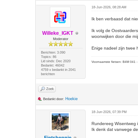
18-Jun-2026, 08:28 AM
Ik ben verbaasd dat ni
Ik volg de Oostvaardersd
Willeke_IGKT
woonwijken door die mi
Moderator
Enige nadeel zijn twee
Berichten: 3.090
Topics: 86
Lid sinds: Dec 2020
Voornaamste fietsen: B4M 041 - M
Bedankt: 46042
4759 x bedankt in 2041
berichten
Zoek
Hoekie
Bedankt door:
18-Jun-2026, 07:39 PM
Rundereeg Wisentweg is
Ik denk dat vanwege de 
Fietsbennie