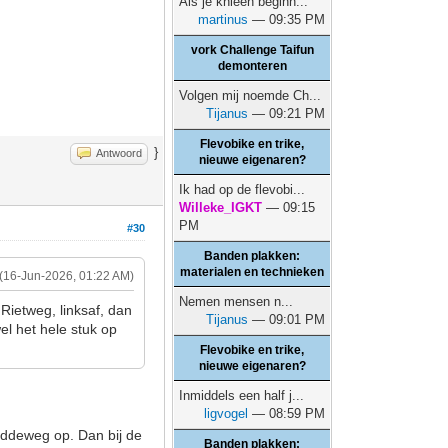
Als je knieën beginn...
martinus
— 09:35 PM
vork Challenge Taifun
demonteren
Volgen mij noemde Ch...
Tijanus
— 09:21 PM
Flevobike en trike,
}
Antwoord
nieuwe eigenaren?
Ik had op de flevobi...
Willeke_IGKT
— 09:15
PM
#30
Banden plakken:
materialen en technieken
(16-Jun-2026, 01:22 AM)
Nemen mensen n...
 Rietweg, linksaf, dan
Tijanus
— 09:01 PM
el het hele stuk op
Flevobike en trike,
nieuwe eigenaren?
Inmiddels een half j...
ligvogel
— 08:59 PM
doddeweg op. Dan bij de
Banden plakken: