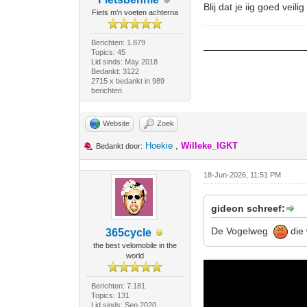
Blij dat je iig goed vei
Fiets m'n voeten achterna
Berichten: 1.879
Topics: 45
Lid sinds: May 2018
Bedankt: 3122
2715 x bedankt in 989
berichten
Website
Zoek
Hoekie
,
Willeke_IGKT
Bedankt door:
18-Jun-2026, 11:51 PM
gideon schreef:
De Vogelweg
die 
365cycle
the best velomobile in the
world
Berichten: 7.181
Topics: 131
Lid sinds: Sep 2020