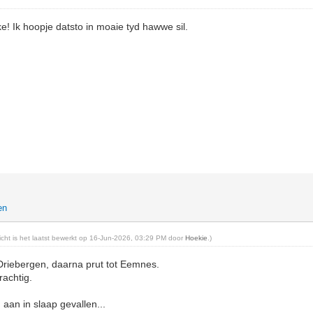
! Ik hoopje datsto in moaie tyd hawwe sil.
en
richt is het laatst bewerkt op 16-Jun-2026, 03:29 PM door
Hoekie
.)
Driebergen, daarna prut tot Eemnes.
rachtig.
 aan in slaap gevallen...