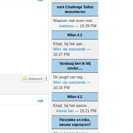
#28
vork Challenge Taifun
demonteren
Waarom niet even met...
martinus
— 10:29 PM
Milan 4.2
Klopt, bij het aan...
Wim -de roetsende
—
10:27 PM
Vandaag ben ik blij
omdat.....
De jeugd van teg...
}
Antwoord
Wim -de roetsende
—
10:24 PM
Milan 4.2
#29
Klopt, bij het aanze...
Arend-Jan
— 10:21 PM
Flevobike en trike,
nieuwe eigenaren?