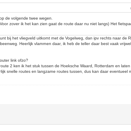
r op de volgende twee wegen.
Voor zover ik het kan zien gaat de route daar nu niet langs) Het fietsp
punt bij het vliegveld uitkomt met de Vogelweg, dan ipv rechts naar de R
dbeenweg. Heerlijk vlammen daar, ik heb de teller daar best vaak vrijwe
outer link ofzo?
 route 2 ken ik het stuk tussen de Hoeksche Waard, Rotterdam en late
rlijk snelle routes en langzame routes tussen, dus kan daar eventueel 