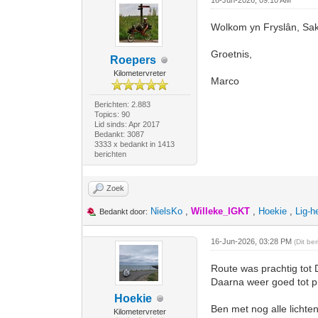
16-Jun-2026, 09:10 AM
Wolkom yn Fryslân, Sake
Groetnis,
Roepers
Kilometervreter
Marco
Berichten: 2.883
Topics: 90
Lid sinds: Apr 2017
Bedankt: 3087
3333 x bedankt in 1413
berichten
Zoek
NielsKo
,
Willeke_IGKT
,
Hoekie
,
Lig-h
Bedankt door:
16-Jun-2026, 03:28 PM
(Dit be
Route was prachtig tot 
Daarna weer goed tot p
Hoekie
Ben met nog alle lichten
Kilometervreter