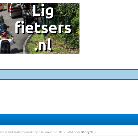
richt is het laatst bewerkt op 16-Jun-2026, 01:23 AM door
365cycle
.)