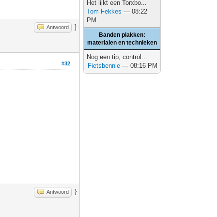
Het lijkt een Torxbo...
Tom Fekkes
— 08:22
PM
}
Antwoord
Banden plakken:
materialen en technieken
Nog een tip, control...
#32
Fietsbennie
— 08:16 PM
}
Antwoord