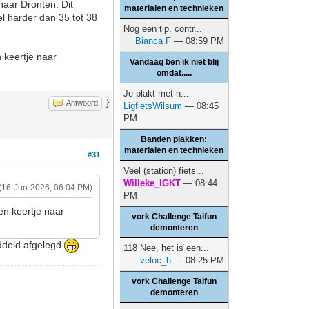
naar Dronten. Dit
materialen en technieken
eel harder dan 35 tot 38
Nog een tip, contr...
Bianca F
— 08:59 PM
 keertje naar
Vandaag ben ik niet blij
omdat.....
Je plakt met h...
}
Antwoord
LigfietsWilsum
— 08:45
PM
Banden plakken:
materialen en technieken
#31
Veel (station) fiets...
Willeke_IGKT
— 08:44
(16-Jun-2026, 06:04 PM)
PM
en keertje naar
vork Challenge Taifun
demonteren
iddeld afgelegd
118 Nee, het is een...
veloc_h
— 08:25 PM
vork Challenge Taifun
demonteren