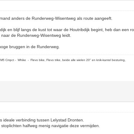
emand anders de Runderweg-Wisentweg als route aangeeft.
ijk en blijf langs de kust tot waar de Houtribdijk begint, heb dan een r
j naar de Runderweg-Wisentweg leidt.
 hoge bruggen in de Runderweg.
5 Cmpct - Whike - Flevo bike, Flevo trike, beide alle wielen 20" en knik-kantel besturing,
 ideale verbinding tussen Lelystad Dronten.
stoplichten halfweg menig navigatie deze vermijden.