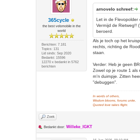
arnovelo schreef:
Let in de Flevopolde
365cycle
Vermijd de Rietweg!! (
the best velomobile in the
world
beroerd.
Als je toch op het kruis
Berichten: 7.181
rechts, richting de Roo
Topics: 131
staan.
Lid sinds: Sep 2020
Bedankt: 15596
12270 x bedankt in 5762
Verder: Heb je geen BR
berichten
Zowel op je route 1 als
m'n duimpje. Zitten hee
"debuggen".
In words of others,
Wisdom blooms, forums unite,
Quoted love takes flight.
Zoek
Willeke_IGKT
Bedankt door: