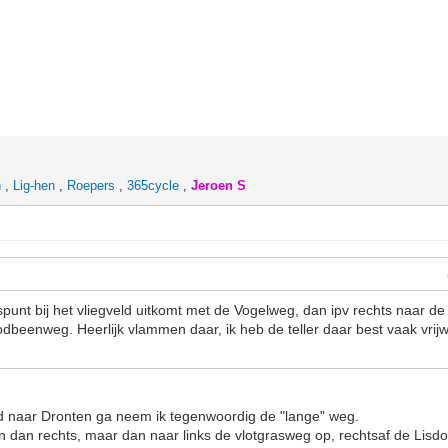
h
,
Lig-hen
,
Roepers
,
365cycle
,
Jeroen S
ispunt bij het vliegveld uitkomt met de Vogelweg, dan ipv rechts naar de
odbeenweg. Heerlijk vlammen daar, ik heb de teller daar best vaak vrijw
eld naar Dronten ga neem ik tegenwoordig de "lange" weg.
af en dan rechts, maar dan naar links de vlotgrasweg op, rechtsaf de Lis