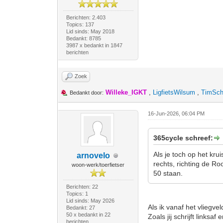
Berichten: 2.403
Topics: 137
Lid sinds: May 2018
Bedankt: 8785
3987 x bedankt in 1847
berichten
Zoek
Willeke_IGKT
,
LigfietsWilsum
,
TimSc
Bedankt door:
16-Jun-2026, 06:04 PM
365cycle schreef:
Als je toch op het kru
arnovelo
rechts, richting de Ro
woon-werk/toerfietser
50 staan.
Berichten: 22
Topics: 1
Lid sinds: May 2026
Als ik vanaf het vliegv
Bedankt: 27
50 x bedankt in 22
Zoals jij schrijft links
berichten