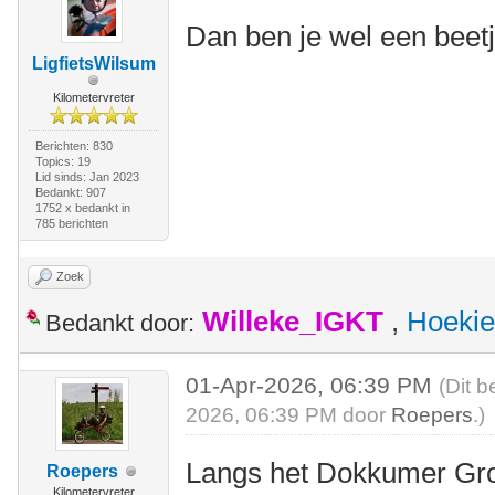
Dan ben je wel een beetj
LigfietsWilsum
Kilometervreter
Berichten: 830
Topics: 19
Lid sinds: Jan 2023
Bedankt: 907
1752 x bedankt in
785 berichten
Zoek
Willeke_IGKT
,
Hoekie
Bedankt door:
01-Apr-2026, 06:39 PM
(Dit b
2026, 06:39 PM door
Roepers
.)
Langs het Dokkumer Gro
Roepers
Kilometervreter