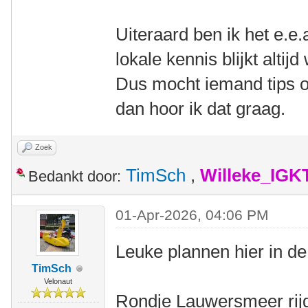
Uiteraard ben ik het e.e.
lokale kennis blijkt alti
Dus mocht iemand tips o
dan hoor ik dat graag.
Zoek
TimSch
,
Willeke_IGK
Bedankt door:
01-Apr-2026, 04:06 PM
Leuke plannen hier in de
TimSch
Velonaut
Rondje Lauwersmeer rijd