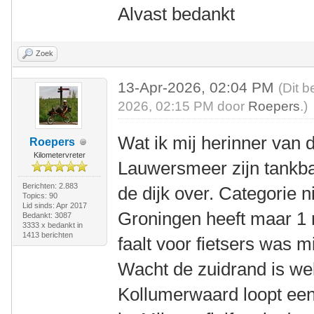
Alvast bedankt
Zoek
13-Apr-2026, 02:04 PM
(Dit b
2026, 02:15 PM door
Roepers
.)
Wat ik mij herinner van
Roepers
Kilometervreter
Lauwersmeer zijn tankba
Berichten: 2.883
de dijk over. Categorie n
Topics: 90
Lid sinds: Apr 2017
Groningen heeft maar 1 
Bedankt: 3087
3333 x bedankt in
1413 berichten
faalt voor fietsers was m
Wacht de zuidrand is we
Kollumerwaard loopt een