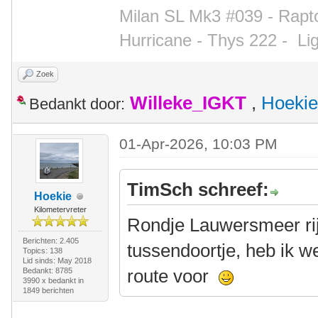
Milan SL Mk3 #039 - Rapto
Hurricane - Thys 222 -
Li
Zoek
Willeke_IGKT
,
Hoekie
Bedankt door:
01-Apr-2026, 10:03 PM
TimSch schreef:
Hoekie
Kilometervreter
Rondje Lauwersmeer rij
Berichten: 2.405
tussendoortje, heb ik w
Topics: 138
Lid sinds: May 2018
route voor
Bedankt: 8785
3990 x bedankt in
1849 berichten