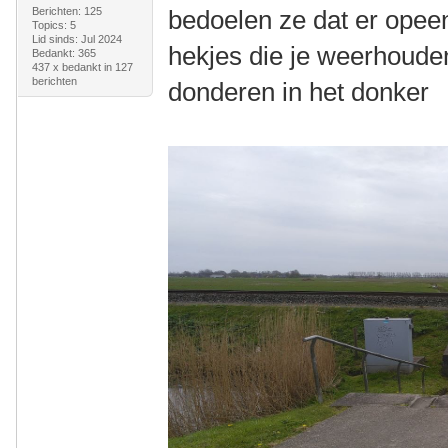
Berichten: 125
bedoelen ze dat er opeen
Topics: 5
Lid sinds: Jul 2024
hekjes die je weerhoude
Bedankt: 365
437 x bedankt in 127
berichten
donderen in het donker