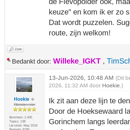
de Flevopolder ook, maar 
keuze" en kom ik er zo sn
Dat wordt puzzelen. Sug
route, zijn welkom!
Zoek
Willeke_IGKT
,
TimSc
Bedankt door:
13-Jun-2026, 10:48 AM
(Dit b
2026, 11:32 AM door
Hoekie
.)
Ik zit aan deze lijn te de
Hoekie
Kilometervreter
Door de Hoeksewaard la
Berichten: 2.405
Gorinchem langs leerdam
Topics: 138
Lid sinds: May 2018
Bedankt: 8785