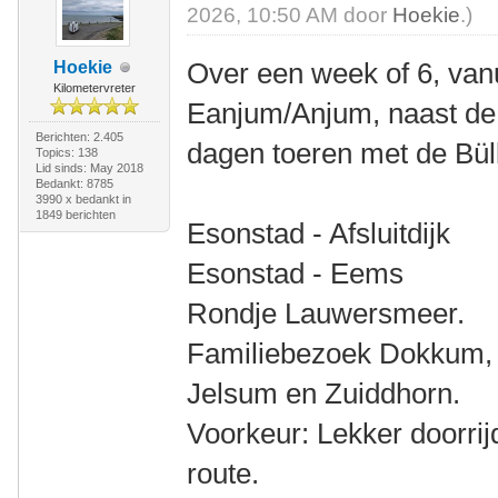
2026, 10:50 AM door
Hoekie
.)
Over een week of 6, van
Hoekie
Kilometervreter
Eanjum/Anjum, naast de 
Berichten: 2.405
dagen toeren met de Bül
Topics: 138
Lid sinds: May 2018
Bedankt: 8785
3990 x bedankt in
1849 berichten
Esonstad - Afsluitdijk
Esonstad - Eems
Rondje Lauwersmeer.
Familiebezoek Dokkum, S
Jelsum en Zuiddhorn.
Voorkeur: Lekker doorrij
route.