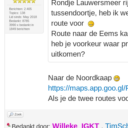
Rondje Lauwersmeer rij
Berichten: 2.405
tussendoortje, heb ik w
Topics: 138
Lid sinds: May 2018
route voor
Bedankt: 8785
3990 x bedankt in
1849 berichten
Route naar de Eems kan
heb je voorkeur waar pr
uitkomen?
Naar de Noordkaap
https://maps.app.goo.g
Als je de twee routes vo
Zoek
Willeke_IGKT
,
TimSc
Bedankt door: