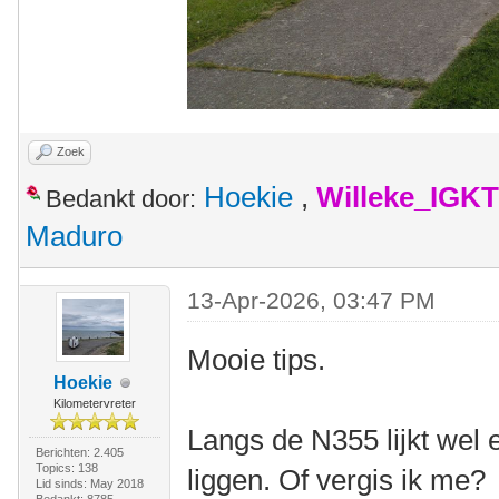
Zoek
Hoekie
,
Willeke_IGKT
Bedankt door:
Maduro
13-Apr-2026, 03:47 PM
Mooie tips.
Hoekie
Kilometervreter
Langs de N355 lijkt wel e
Berichten: 2.405
Topics: 138
liggen. Of vergis ik me?
Lid sinds: May 2018