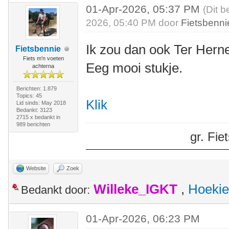
01-Apr-2026, 05:37 PM
(Dit b
2026, 05:40 PM door
Fietsbenni
Ik zou dan ook Ter Her
Fietsbennie
Fiets m'n voeten
Eeg mooi stukje.
achterna
Berichten: 1.879
Topics: 45
Klik
Lid sinds: May 2018
Bedankt: 3123
2715 x bedankt in
989 berichten
gr. Fi
Website
Zoek
Willeke_IGKT
,
Hoekie
Bedankt door:
01-Apr-2026, 06:23 PM