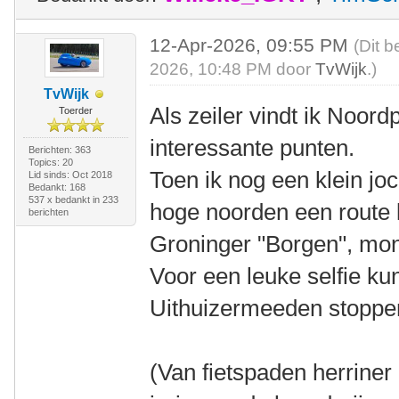
12-Apr-2026, 09:55 PM
(Dit b
2026, 10:48 PM door
TvWijk
.)
TvWijk
Als zeiler vindt ik Noord
Toerder
interessante punten.
Berichten: 363
Topics: 20
Toen ik nog een klein jo
Lid sinds: Oct 2018
Bedankt: 168
537 x bedankt in 233
hoge noorden een route l
berichten
Groninger "Borgen", mo
Voor een leuke selfie ku
Uithuizermeeden stoppe
(Van fietspaden herriner 