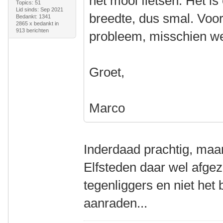
het mooi fietsen. Het i
Topics: 51
Lid sinds: Sep 2021
breedte, dus smal. Voo
Bedankt: 1341
2865 x bedankt in
913 berichten
probleem, misschien wel
Groet,
Marco
Inderdaad prachtig, maar 
Elfsteden daar wel afgez
tegenliggers en niet het b
aanraden...