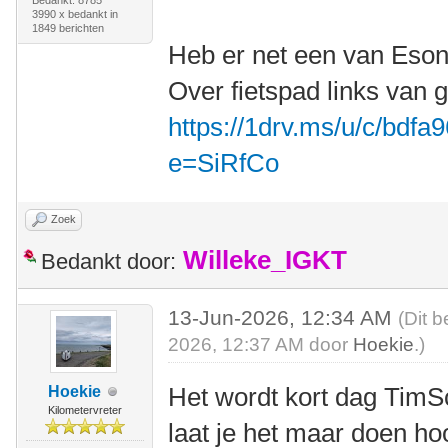
Bedankt: 8785
3990 x bedankt in
1849 berichten
Heb er net een van Eson
Over fietspad links van g
https://1drv.ms/u/c/bdf
e=SiRfCo
Zoek
Willeke_IGKT
Bedankt door:
13-Jun-2026, 12:34 AM
(Dit b
2026, 12:37 AM door
Hoekie
.)
Het wordt kort dag Tim
Hoekie
Kilometervreter
laat je het maar doen ho