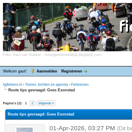
Welkom gast!
Aanmelden
Registreren
ligfietsers.nl
›
Toeren, tochten en agenda
›
Fietsreizen
Route tips gevraagd: Goes Esonstad
elde waardering is 0
Pagina's (2):
1
2
Volgende »
Route tips gevraagd: Goes Esonstad
01-Apr-2026, 03:27 PM
(Dit b