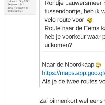
Rondje Lauwersmeer rij
Lid sinds: Sep 2021
Bedankt: 1341
2865 x bedankt in
tussendoortje, heb ik 
913 berichten
velo route voor
Route naar de Eems ka
heb je voorkeur waar p
uitkomen?
Naar de Noordkaap
https://maps.app.goo.
Als je de twee routes v
Zal binnenkort wel eens 