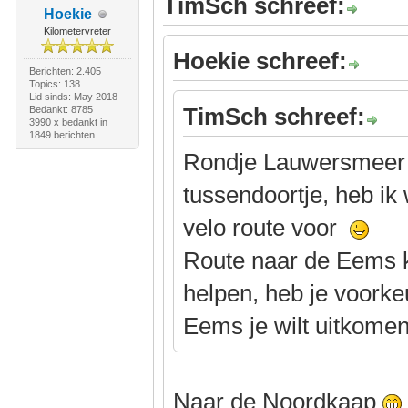
TimSch schreef:
Hoekie
Kilometervreter
Hoekie schreef:
Berichten: 2.405
Topics: 138
Lid sinds: May 2018
TimSch schreef:
Bedankt: 8785
3990 x bedankt in
1849 berichten
Rondje Lauwersmeer ri
tussendoortje, heb ik
velo route voor
Route naar de Eems k
helpen, heb je voorke
Eems je wilt uitkome
Naar de Noordkaap