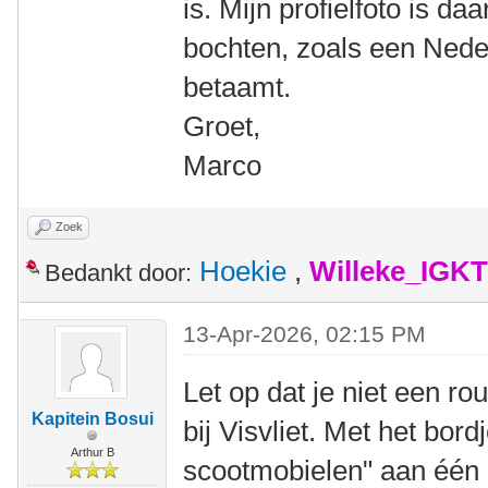
is. Mijn profielfoto is 
bochten, zoals een Neder
betaamt.
Groet,
Marco
Zoek
Hoekie
,
Willeke_IGKT
Bedankt door:
13-Apr-2026, 02:15 PM
Let op dat je niet een r
Kapitein Bosui
bij Visvliet. Met het bord
Arthur B
scootmobielen" aan één 