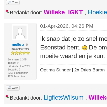
Zoek
Willeke_IGKT
,
Hoekie
Bedankt door:
01-Apr-2026, 04:26 PM
Ik snap dat je zo snel mog
melle z
Esonstad bent.
De omg
Kilometervreter
moeite waard en je kunt 
Berichten: 1.345
Topics: 34
Lid sinds: Jun 2022
Optima Stinger |
2x Dries Baron
Bedankt: 0
2366 x bedankt in
1227 berichten
Zoek
LigfietsWilsum
,
Wille
Bedankt door: