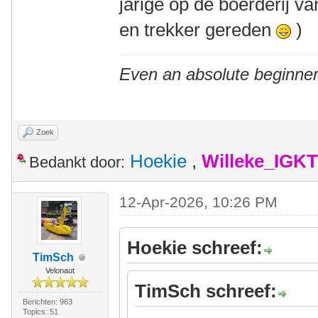
jarige op de boerderij v
en trekker gereden
)
Even an absolute beginner
Zoek
Hoekie
,
Willeke_IGKT
Bedankt door:
12-Apr-2026, 10:26 PM
Hoekie schreef:
TimSch
Velonaut
TimSch schreef:
Berichten: 963
Topics: 51