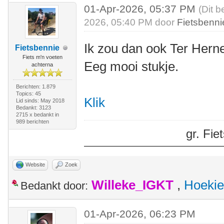
01-Apr-2026, 05:37 PM
(Dit b
2026, 05:40 PM door
Fietsbenni
Ik zou dan ook Ter Her
Fietsbennie
Fiets m'n voeten
Eeg mooi stukje.
achterna
Berichten: 1.879
Topics: 45
Klik
Lid sinds: May 2018
Bedankt: 3123
2715 x bedankt in
989 berichten
gr. Fi
Website
Zoek
Willeke_IGKT
,
Hoekie
Bedankt door:
01-Apr-2026, 06:23 PM