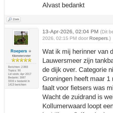
Alvast bedankt
Zoek
13-Apr-2026, 02:04 PM
(Dit b
2026, 02:15 PM door
Roepers
.)
Wat ik mij herinner van
Roepers
Kilometervreter
Lauwersmeer zijn tankba
Berichten: 2.883
de dijk over. Categorie n
Topics: 90
Lid sinds: Apr 2017
Groningen heeft maar 1 
Bedankt: 3087
3333 x bedankt in
1413 berichten
faalt voor fietsers was m
Wacht de zuidrand is we
Kollumerwaard loopt een