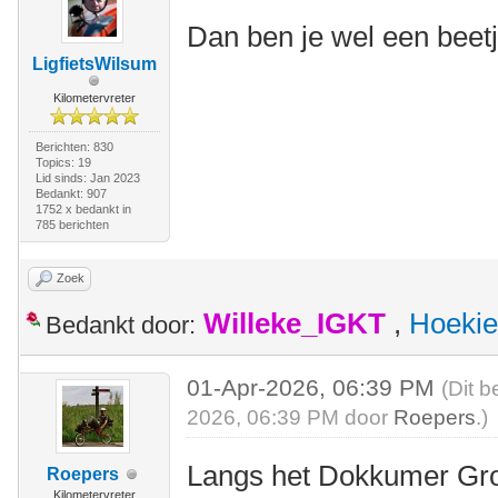
Dan ben je wel een beetj
LigfietsWilsum
Kilometervreter
Berichten: 830
Topics: 19
Lid sinds: Jan 2023
Bedankt: 907
1752 x bedankt in
785 berichten
Zoek
Willeke_IGKT
,
Hoekie
Bedankt door:
01-Apr-2026, 06:39 PM
(Dit b
2026, 06:39 PM door
Roepers
.)
Langs het Dokkumer Gro
Roepers
Kilometervreter