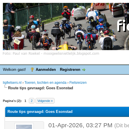
Welkom gast!
Aanmelden
Registreren
ligfietsers.nl
›
Toeren, tochten en agenda
›
Fietsreizen
Route tips gevraagd: Goes Esonstad
elde waardering is 0
Pagina's (2):
1
2
Volgende »
Route tips gevraagd: Goes Esonstad
01-Apr-2026, 03:27 PM
(Dit b