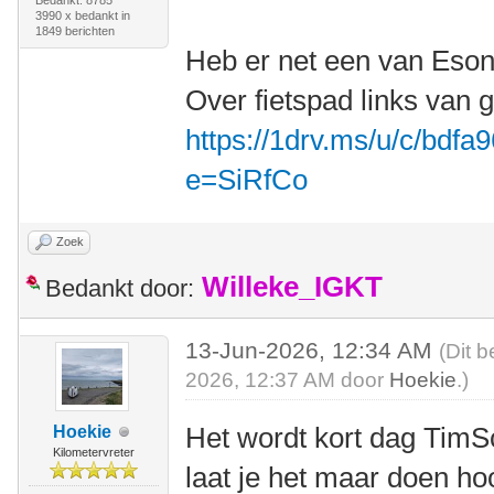
Bedankt: 8785
3990 x bedankt in
1849 berichten
Heb er net een van Eson
Over fietspad links van g
https://1drv.ms/u/c/bdf
e=SiRfCo
Zoek
Willeke_IGKT
Bedankt door:
13-Jun-2026, 12:34 AM
(Dit b
2026, 12:37 AM door
Hoekie
.)
Het wordt kort dag Tim
Hoekie
Kilometervreter
laat je het maar doen ho