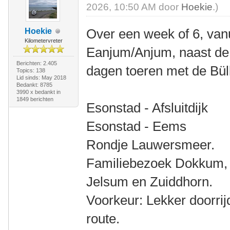
2026, 10:50 AM door
Hoekie
.)
Over een week of 6, van
Hoekie
Kilometervreter
Eanjum/Anjum, naast de 
Berichten: 2.405
dagen toeren met de Bül
Topics: 138
Lid sinds: May 2018
Bedankt: 8785
3990 x bedankt in
1849 berichten
Esonstad - Afsluitdijk
Esonstad - Eems
Rondje Lauwersmeer.
Familiebezoek Dokkum, S
Jelsum en Zuiddhorn.
Voorkeur: Lekker doorrij
route.