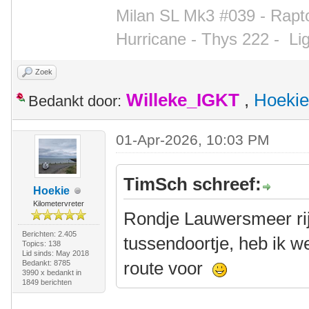
Milan SL Mk3 #039 - Rapto
Hurricane - Thys 222 -
Li
Zoek
Willeke_IGKT
,
Hoekie
Bedankt door:
01-Apr-2026, 10:03 PM
TimSch schreef:
Hoekie
Kilometervreter
Rondje Lauwersmeer rij
Berichten: 2.405
tussendoortje, heb ik w
Topics: 138
Lid sinds: May 2018
route voor
Bedankt: 8785
3990 x bedankt in
1849 berichten