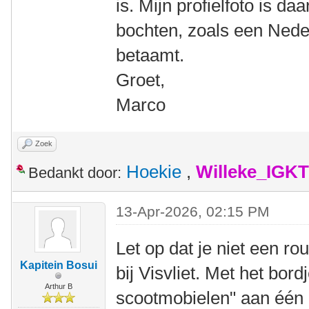
is. Mijn profielfoto is 
bochten, zoals een Neder
betaamt.
Groet,
Marco
Zoek
Hoekie
,
Willeke_IGKT
Bedankt door:
13-Apr-2026, 02:15 PM
Let op dat je niet een r
Kapitein Bosui
bij Visvliet. Met het bord
Arthur B
scootmobielen" aan één 