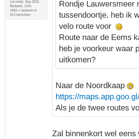
Rondje Lauwersmeer rij
Lid sinds: Sep 2021
Bedankt: 1341
2865 x bedankt in
tussendoortje, heb ik 
913 berichten
velo route voor
Route naar de Eems ka
heb je voorkeur waar p
uitkomen?
Naar de Noordkaap
https://maps.app.goo.
Als je de twee routes v
Zal binnenkort wel eens 