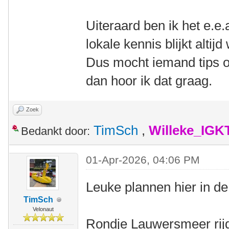
Uiteraard ben ik het e.e.
lokale kennis blijkt alti
Dus mocht iemand tips o
dan hoor ik dat graag.
Zoek
TimSch
,
Willeke_IGK
Bedankt door:
01-Apr-2026, 04:06 PM
Leuke plannen hier in de
TimSch
Velonaut
Rondje Lauwersmeer rijd