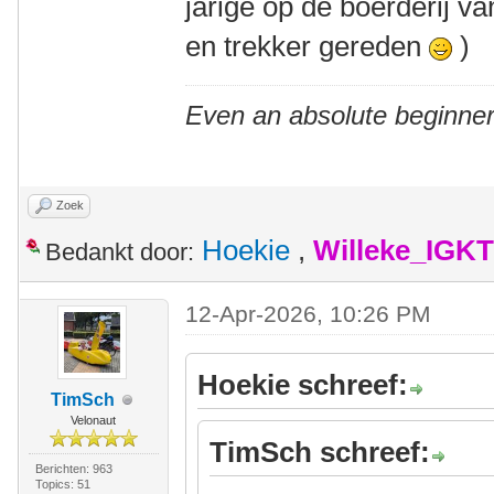
jarige op de boerderij v
en trekker gereden
)
Even an absolute beginner
Zoek
Hoekie
,
Willeke_IGKT
Bedankt door:
12-Apr-2026, 10:26 PM
Hoekie schreef:
TimSch
Velonaut
TimSch schreef:
Berichten: 963
Topics: 51