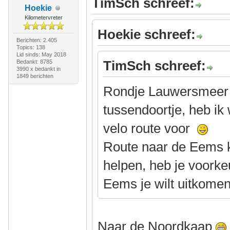
TimSch schreef:
Hoekie
Kilometervreter
Hoekie schreef:
Berichten: 2.405
Topics: 138
Lid sinds: May 2018
TimSch schreef:
Bedankt: 8785
3990 x bedankt in
1849 berichten
Rondje Lauwersmeer ri
tussendoortje, heb ik
velo route voor
Route naar de Eems k
helpen, heb je voorke
Eems je wilt uitkome
Naar de Noordkaap