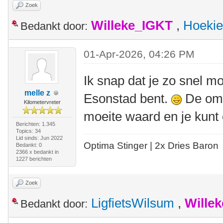
Zoek
Willeke_IGKT
,
Hoekie
Bedankt door:
01-Apr-2026, 04:26 PM
Ik snap dat je zo snel mog
melle z
Esonstad bent.
De omg
Kilometervreter
moeite waard en je kunt 
Berichten: 1.345
Topics: 34
Lid sinds: Jun 2022
Optima Stinger |
2x Dries Baron
Bedankt: 0
2366 x bedankt in
1227 berichten
Zoek
LigfietsWilsum
,
Wille
Bedankt door: