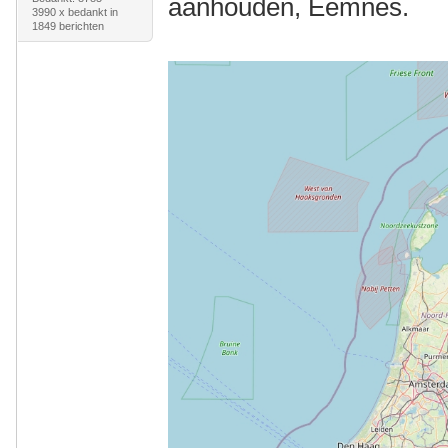
aanhouden, Eemnes.
3990 x bedankt in
1849 berichten