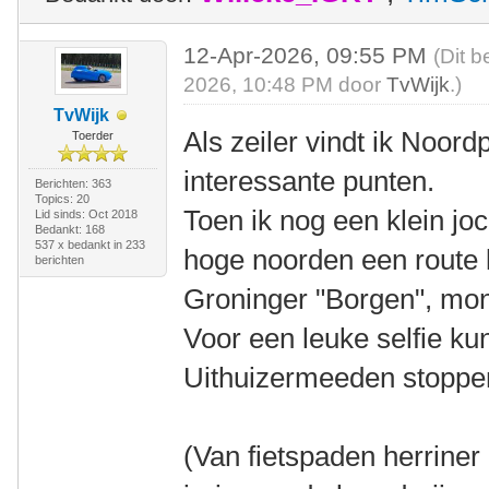
12-Apr-2026, 09:55 PM
(Dit b
2026, 10:48 PM door
TvWijk
.)
TvWijk
Als zeiler vindt ik Noord
Toerder
interessante punten.
Berichten: 363
Topics: 20
Toen ik nog een klein jo
Lid sinds: Oct 2018
Bedankt: 168
537 x bedankt in 233
hoge noorden een route l
berichten
Groninger "Borgen", mo
Voor een leuke selfie ku
Uithuizermeeden stoppe
(Van fietspaden herriner 