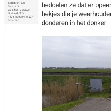
Berichten: 125
bedoelen ze dat er opeen
Topics: 5
Lid sinds: Jul 2024
hekjes die je weerhoude
Bedankt: 365
437 x bedankt in 127
berichten
donderen in het donker