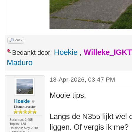
Zoek
Hoekie
,
Willeke_IGKT
Bedankt door:
Maduro
13-Apr-2026, 03:47 PM
Mooie tips.
Hoekie
Kilometervreter
Langs de N355 lijkt wel e
Berichten: 2.405
Topics: 138
liggen. Of vergis ik me?
Lid sinds: May 2018