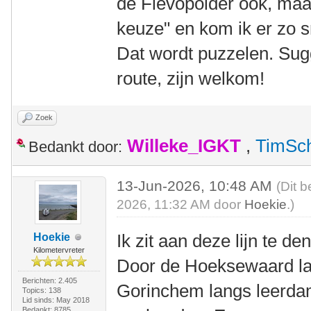
de Flevopolder ook, maar 
keuze" en kom ik er zo sn
Dat wordt puzzelen. Sug
route, zijn welkom!
Zoek
Willeke_IGKT
,
TimSc
Bedankt door:
13-Jun-2026, 10:48 AM
(Dit b
2026, 11:32 AM door
Hoekie
.)
Ik zit aan deze lijn te de
Hoekie
Kilometervreter
Door de Hoeksewaard la
Berichten: 2.405
Gorinchem langs leerdam
Topics: 138
Lid sinds: May 2018
Bedankt: 8785