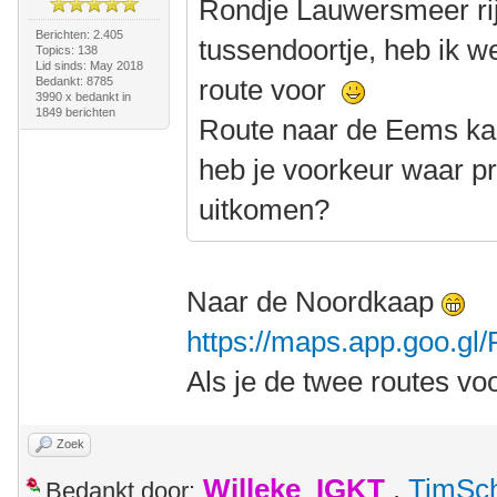
Rondje Lauwersmeer rij
Berichten: 2.405
tussendoortje, heb ik w
Topics: 138
Lid sinds: May 2018
route voor
Bedankt: 8785
3990 x bedankt in
1849 berichten
Route naar de Eems kan
heb je voorkeur waar pr
uitkomen?
Naar de Noordkaap
https://maps.app.goo.g
Als je de twee routes vo
Zoek
Willeke_IGKT
,
TimSc
Bedankt door: