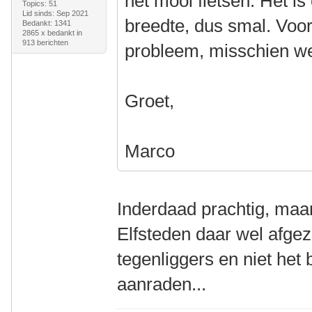
het mooi fietsen. Het i
Topics: 51
Lid sinds: Sep 2021
breedte, dus smal. Voo
Bedankt: 1341
2865 x bedankt in
913 berichten
probleem, misschien wel
Groet,
Marco
Inderdaad prachtig, maar 
Elfsteden daar wel afgez
tegenliggers en niet het b
aanraden...