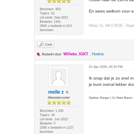
Berichten: 963
En wees welkom voor ee
Topics: 51
Lid sinds: Sep 2021
Bedankt: 1341
Milan SL Mk3 #039 - Rapt
2865 x bedankt in 913
berichten
Zoek
Willeke_IGKT
,
Hoekie
Bedankt door:
01-Apr-2026, 04:26 PM
Ik snap dat je zo snel m
je kunt overal lekker do
melle z
Kilometervreter
Optima Stinger |
2x Dries Baron
Berichten: 1.345
Topics: 34
Lid sinds: Jun 2022
Bedankt: 0
2366 x bedankt in 1227
berichten