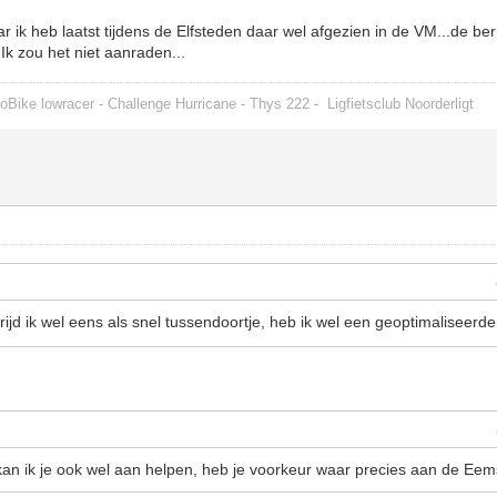
 ik heb laatst tijdens de Elfsteden daar wel afgezien in de VM...de ber
 Ik zou het niet aanraden...
oBike lowracer - Challenge Hurricane - Thys 222 -
Ligfietsclub Noorderligt
jd ik wel eens als snel tussendoortje, heb ik wel een geoptimaliseerd
n ik je ook wel aan helpen, heb je voorkeur waar precies aan de Eems