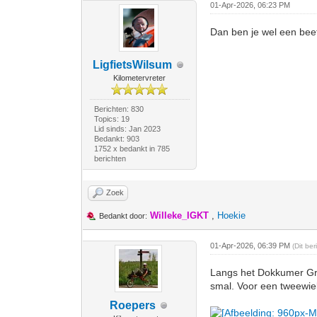
01-Apr-2026, 06:23 PM
Dan ben je wel een beet
LigfietsWilsum
Kilometervreter
Berichten: 830
Topics: 19
Lid sinds: Jan 2023
Bedankt: 903
1752 x bedankt in 785
berichten
Zoek
Willeke_IGKT
,
Hoekie
Bedankt door:
01-Apr-2026, 06:39 PM
(Dit be
Langs het Dokkumer Gro
smal. Voor een tweewiel
Roepers