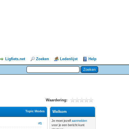
Ligfiets.net
Zoeken
Ledenlijst
Help
Waardering:
Topic Modes
Welkom
Je moet jezelf
aanmelden
#1
voor je een bericht kunt