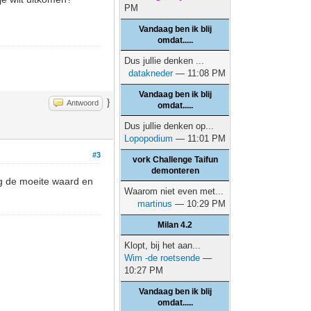
PM
Vandaag ben ik blij
omdat.....
Dus jullie denken ...
datakneder
— 11:08 PM
Vandaag ben ik blij
}
Antwoord
omdat.....
Dus jullie denken op...
Lopopodium
— 11:01 PM
#3
vork Challenge Taifun
demonteren
g de moeite waard en
Waarom niet even met...
martinus
— 10:29 PM
Milan 4.2
Klopt, bij het aan...
Wim -de roetsende
—
10:27 PM
Vandaag ben ik blij
omdat.....