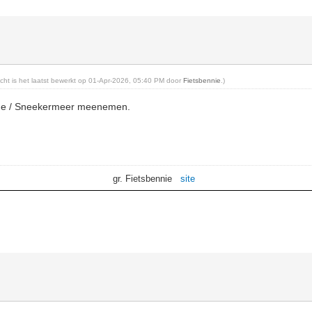
richt is het laatst bewerkt op 01-Apr-2026, 05:40 PM door
Fietsbennie
.)
rne / Sneekermeer meenemen.
gr. Fietsbennie
site