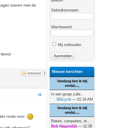
plaatsen.
 dagen toeren met de
Gebruikersnaam:
Wachtwoord:
Mij onthouden
rdevol.
Nieuwe berichten
}
Antwoord
Vandaag ben ik blij
omdat.....
In een groep zulle...
#2
365cycle
— 01:34 AM
Vandaag ben ik blij
omdat.....
velo route voor
Roken, computers, te...
Bob Hagendijk
— 11:38
je wilt uitkomen?