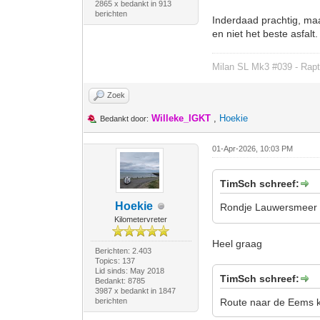
2865 x bedankt in 913
berichten
Inderdaad prachtig, maar
en niet het beste asfalt.
Milan SL Mk3 #039 - Rapt
Zoek
Willeke_IGKT
,
Hoekie
Bedankt door:
01-Apr-2026, 10:03 PM
TimSch schreef:
Hoekie
Rondje Lauwersmeer ri
Kilometervreter
Heel graag
Berichten: 2.403
Topics: 137
Lid sinds: May 2018
TimSch schreef:
Bedankt: 8785
3987 x bedankt in 1847
berichten
Route naar de Eems ka