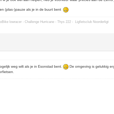
n (plas-)pauze als je in de buurt bent
oBike lowracer - Challenge Hurricane - Thys 222 -
Ligfietsclub Noorderligt
ogelijk weg wilt als je in Esonstad bent.
De omgeving is gelukkig er
orfietsen.