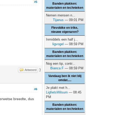
#5
Banden plakken:
materialen en technieken
Nemen mensen n...
Tijanus
— 09:01 PM
Flevobike en trike,
nieuwe eigenaren?
Inmiddels een half j...
ligvogel
— 08:59 PM
Banden plakken:
materialen en technieken
Nog een tip, contr...
Bianca F
— 08:59 PM
}
Antwoord
Vandaag ben ik niet blij
omdat.....
Je plakt met h...
#6
LigfietsWilsum
— 08:45
PM
derwetse breedte, dus
Banden plakken:
materialen en technieken