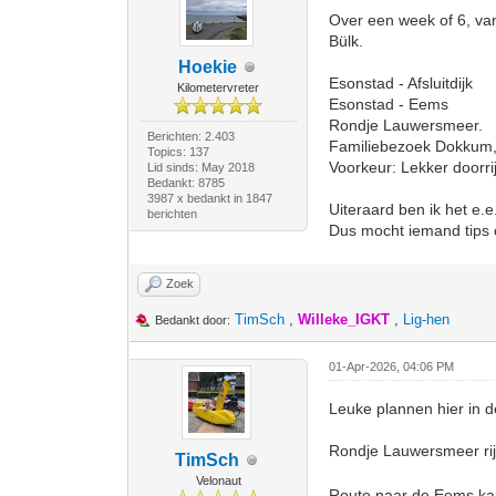
Over een week of 6, va
Bülk.
Hoekie
Esonstad - Afsluitdijk
Kilometervreter
Esonstad - Eems
Rondje Lauwersmeer.
Berichten: 2.403
Familiebezoek Dokkum, 
Topics: 137
Voorkeur: Lekker doorrij
Lid sinds: May 2018
Bedankt: 8785
3987 x bedankt in 1847
Uiteraard ben ik het e.e
berichten
Dus mocht iemand tips o
Zoek
TimSch
,
Willeke_IGKT
,
Lig-hen
Bedankt door:
01-Apr-2026, 04:06 PM
Leuke plannen hier in d
Rondje Lauwersmeer rijd
TimSch
Velonaut
Route naar de Eems kan