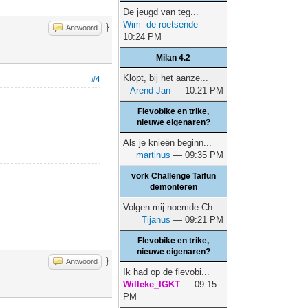
De jeugd van teg...
Wim -de roetsende
—
}
Antwoord
10:24 PM
Milan 4.2
Klopt, bij het aanze...
#4
Arend-Jan
— 10:21 PM
Flevobike en trike,
nieuwe eigenaren?
Als je knieën beginn...
martinus
— 09:35 PM
vork Challenge Taifun
demonteren
Volgen mij noemde Ch...
Tijanus
— 09:21 PM
Flevobike en trike,
nieuwe eigenaren?
}
Antwoord
Ik had op de flevobi...
Willeke_IGKT
— 09:15
PM