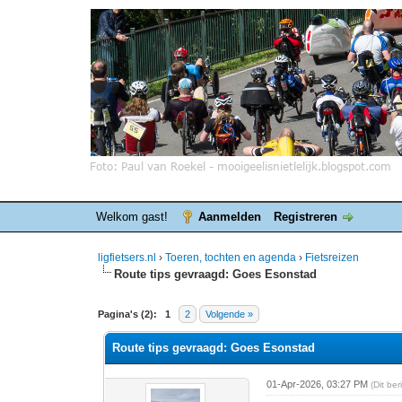
Welkom gast!
Aanmelden
Registreren
ligfietsers.nl
›
Toeren, tochten en agenda
›
Fietsreizen
Route tips gevraagd: Goes Esonstad
0 stemmen - gemiddelde waardering is 0
1
2
3
4
5
Pagina's (2):
1
2
Volgende »
Route tips gevraagd: Goes Esonstad
01-Apr-2026, 03:27 PM
(Dit be