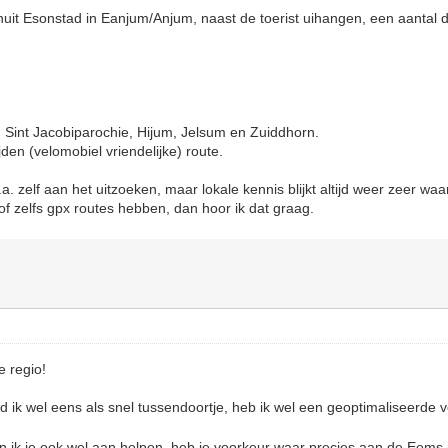
nuit Esonstad in Eanjum/Anjum, naast de toerist uihangen, een aantal
Sint Jacobiparochie, Hijum, Jelsum en Zuiddhorn.
den (velomobiel vriendelijke) route.
.a. zelf aan het uitzoeken, maar lokale kennis blijkt altijd weer zeer waa
f zelfs gpx routes hebben, dan hoor ik dat graag.
e regio!
 ik wel eens als snel tussendoortje, heb ik wel een geoptimaliseerde 
 ik je ook wel aan helpen, heb je voorkeur waar precies aan de Eems 