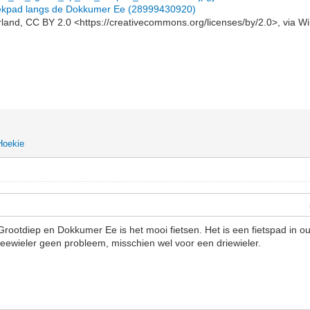
 trekpad langs de Dokkumer Ee (28999430920)
and, CC BY 2.0 <https://creativecommons.org/licenses/by/2.0>, via
Hoekie
ootdiep en Dokkumer Ee is het mooi fietsen. Het is een fietspad in o
eewieler geen probleem, misschien wel voor een driewieler.