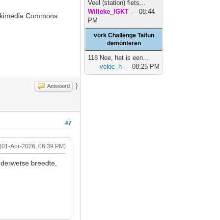
Veel (station) fiets...
Willeke_IGKT
— 08:44
 Wikimedia Commons
PM
vork Challenge Taifun
demonteren
118 Nee, het is een...
veloc_h
— 08:25 PM
}
Antwoord
#7
(01-Apr-2026, 06:39 PM)
uderwetse breedte,