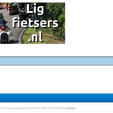
richt is het laatst bewerkt op 13-Jun-2026, 10:50 AM door
Hoekie
.)