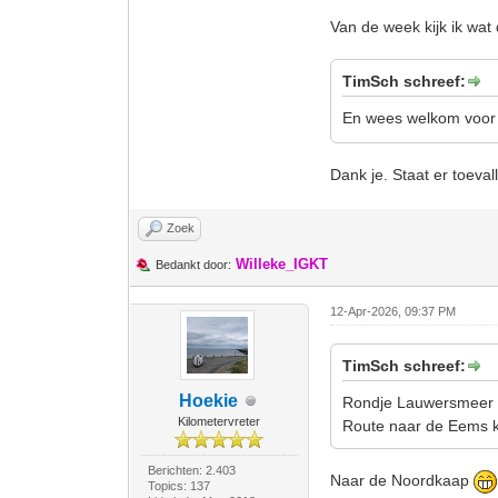
Van de week kijk ik wat 
TimSch schreef:
En wees welkom voor e
Dank je. Staat er toeval
Zoek
Willeke_IGKT
Bedankt door:
12-Apr-2026, 09:37 PM
TimSch schreef:
Hoekie
Rondje Lauwersmeer ri
Kilometervreter
Route naar de Eems ka
Berichten: 2.403
Naar de Noordkaap
Topics: 137