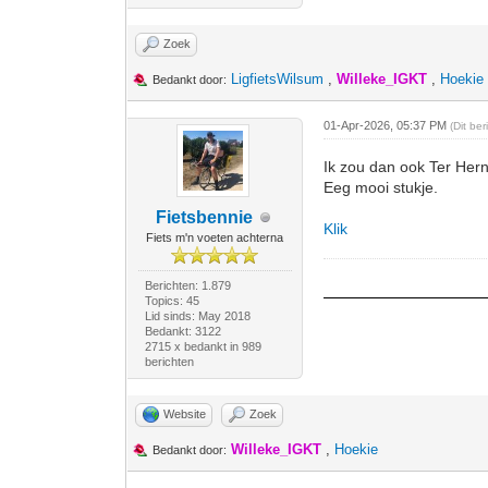
Zoek
LigfietsWilsum
,
Willeke_IGKT
,
Hoekie
Bedankt door:
01-Apr-2026, 05:37 PM
(Dit be
Ik zou dan ook Ter He
Eeg mooi stukje.
Fietsbennie
Klik
Fiets m'n voeten achterna
Berichten: 1.879
Topics: 45
Lid sinds: May 2018
Bedankt: 3122
2715 x bedankt in 989
berichten
Website
Zoek
Willeke_IGKT
,
Hoekie
Bedankt door: