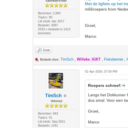
Kilometervreter
Met de ligfiets op het
m66roepers from Nederl
Berichten: 2.883
Topics: 90
Lid sinds: Apr 2017
Groet,
Bedankt: 3087
3333 x bedankt in 1413
berichten
Marco
Zoek
TimSch
,
Willeke_IGKT
,
Fietsbennie
,
Bedankt door:
01-Apr-2026, 07:00 PM
Roepers schreef:
Langs het Dokkumer Gr
TimSch
dus smal. Voor een tw
Velonaut
Groet,
Berichten: 963
Topics: 51
Lid sinds: Sep 2021
Marco
Bedankt: 1341