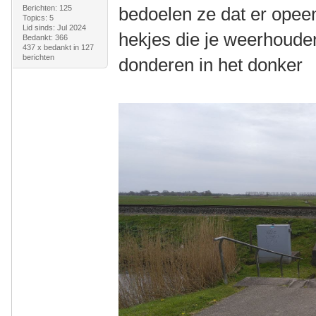
Berichten: 125
bedoelen ze dat er opeen
Topics: 5
Lid sinds: Jul 2024
hekjes die je weerhoude
Bedankt: 366
437 x bedankt in 127
berichten
donderen in het donker