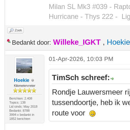
Milan SL Mk3 #039 - Rapto
Hurricane - Thys 222 -
Li
Zoek
Willeke_IGKT
,
Hoekie
Bedankt door:
01-Apr-2026, 10:03 PM
TimSch schreef:
Hoekie
Kilometervreter
Rondje Lauwersmeer rij
Berichten: 2.408
tussendoortje, heb ik w
Topics: 138
Lid sinds: May 2018
route voor
Bedankt: 8788
3994 x bedankt in
1852 berichten