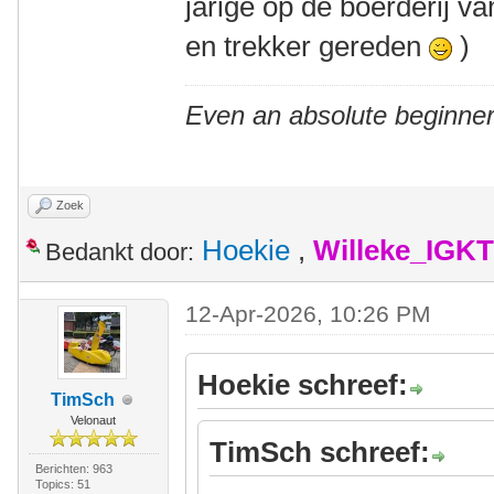
jarige op de boerderij v
en trekker gereden
)
Even an absolute beginner
Zoek
Hoekie
,
Willeke_IGKT
Bedankt door:
12-Apr-2026, 10:26 PM
Hoekie schreef:
TimSch
Velonaut
TimSch schreef:
Berichten: 963
Topics: 51