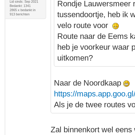
Rondje Lauwersmeer rij
Lid sinds: Sep 2021
Bedankt: 1341
2865 x bedankt in
tussendoortje, heb ik 
913 berichten
velo route voor
Route naar de Eems ka
heb je voorkeur waar p
uitkomen?
Naar de Noordkaap
https://maps.app.goo.
Als je de twee routes v
Zal binnenkort wel eens 