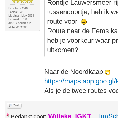
Rondje Lauwersmeer rij
Berichten: 2.408
tussendoortje, heb ik w
Topics: 138
Lid sinds: May 2018
route voor
Bedankt: 8788
3994 x bedankt in
1852 berichten
Route naar de Eems kan
heb je voorkeur waar pr
uitkomen?
Naar de Noordkaap
https://maps.app.goo.g
Als je de twee routes vo
Zoek
Willeke_IGKT
,
TimSc
Bedankt door: