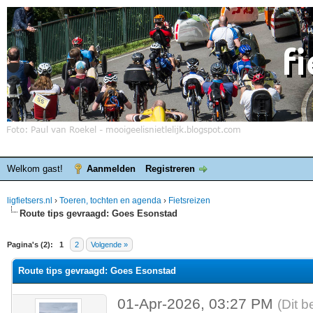
Welkom gast!
Aanmelden
Registreren
ligfietsers.nl
›
Toeren, tochten en agenda
›
Fietsreizen
Route tips gevraagd: Goes Esonstad
elde waardering is 0
Pagina's (2):
1
2
Volgende »
Route tips gevraagd: Goes Esonstad
01-Apr-2026, 03:27 PM
(Dit b