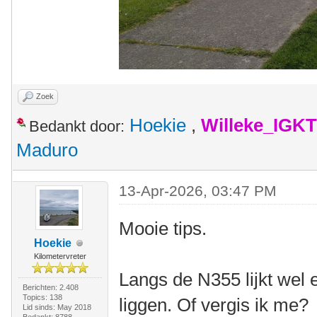
Zoek
Hoekie
,
Willeke_IGKT
Bedankt door:
Maduro
13-Apr-2026, 03:47 PM
Mooie tips.
Hoekie
Kilometervreter
Langs de N355 lijkt wel e
Berichten: 2.408
Topics: 138
liggen. Of vergis ik me?
Lid sinds: May 2018