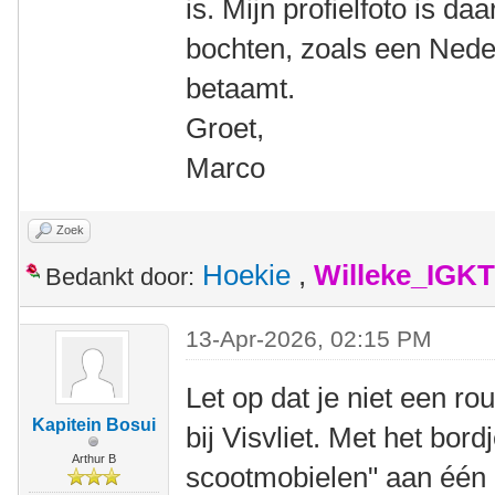
is. Mijn profielfoto is 
bochten, zoals een Neder
betaamt.
Groet,
Marco
Zoek
Hoekie
,
Willeke_IGKT
Bedankt door:
13-Apr-2026, 02:15 PM
Let op dat je niet een r
Kapitein Bosui
bij Visvliet. Met het bord
Arthur B
scootmobielen" aan één 