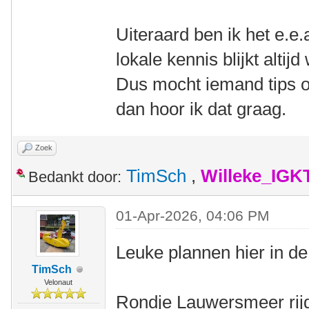
Uiteraard ben ik het e.e.
lokale kennis blijkt alti
Dus mocht iemand tips o
dan hoor ik dat graag.
Zoek
TimSch
,
Willeke_IGK
Bedankt door:
01-Apr-2026, 04:06 PM
Leuke plannen hier in de
TimSch
Velonaut
Rondje Lauwersmeer rijd