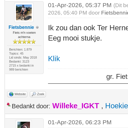
01-Apr-2026, 05:37 PM
(Dit b
2026, 05:40 PM door
Fietsbenni
Ik zou dan ook Ter Her
Fietsbennie
Fiets m'n voeten
Eeg mooi stukje.
achterna
Berichten: 1.879
Topics: 45
Klik
Lid sinds: May 2018
Bedankt: 3123
2715 x bedankt in
989 berichten
gr. Fi
Website
Zoek
Willeke_IGKT
,
Hoekie
Bedankt door:
01-Apr-2026, 06:23 PM