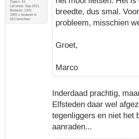
het mooi fietsen. Het i
Topics: 51
Lid sinds: Sep 2021
breedte, dus smal. Voo
Bedankt: 1341
2865 x bedankt in
913 berichten
probleem, misschien wel
Groet,
Marco
Inderdaad prachtig, maar 
Elfsteden daar wel afgez
tegenliggers en niet het b
aanraden...