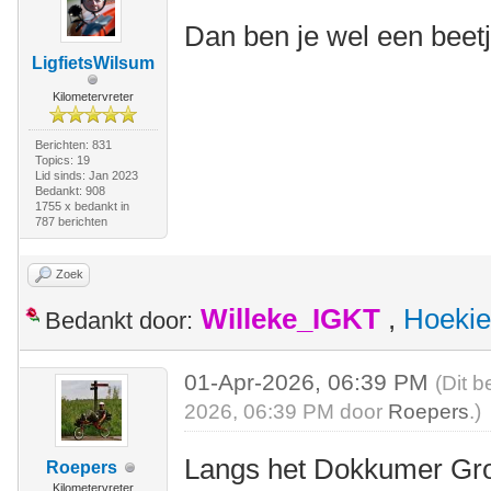
Dan ben je wel een beetj
LigfietsWilsum
Kilometervreter
Berichten: 831
Topics: 19
Lid sinds: Jan 2023
Bedankt: 908
1755 x bedankt in
787 berichten
Zoek
Willeke_IGKT
,
Hoekie
Bedankt door:
01-Apr-2026, 06:39 PM
(Dit b
2026, 06:39 PM door
Roepers
.)
Langs het Dokkumer Gro
Roepers
Kilometervreter