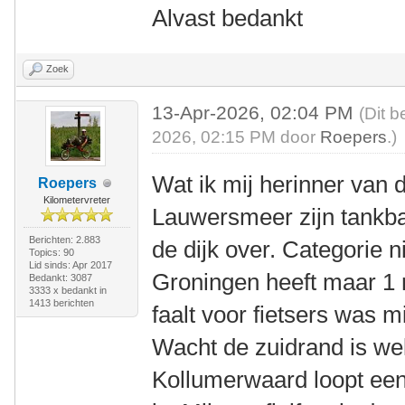
Alvast bedankt
Zoek
13-Apr-2026, 02:04 PM
(Dit b
2026, 02:15 PM door
Roepers
.)
Wat ik mij herinner van
Roepers
Kilometervreter
Lauwersmeer zijn tankba
Berichten: 2.883
de dijk over. Categorie n
Topics: 90
Lid sinds: Apr 2017
Groningen heeft maar 1 
Bedankt: 3087
3333 x bedankt in
1413 berichten
faalt voor fietsers was m
Wacht de zuidrand is we
Kollumerwaard loopt een