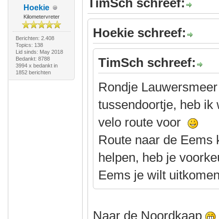
TimSch schreef:
Hoekie
Kilometervreter
Hoekie schreef:
Berichten: 2.408
Topics: 138
Lid sinds: May 2018
TimSch schreef:
Bedankt: 8788
3994 x bedankt in
1852 berichten
Rondje Lauwersmeer ri
tussendoortje, heb ik
velo route voor
Route naar de Eems k
helpen, heb je voorke
Eems je wilt uitkome
Naar de Noordkaap