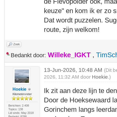
de Flevopolder ook, maar 
keuze" en kom ik er zo sn
Dat wordt puzzelen. Sug
route, zijn welkom!
Zoek
Willeke_IGKT
,
TimSc
Bedankt door:
13-Jun-2026, 10:48 AM
(Dit b
2026, 11:32 AM door
Hoekie
.)
Ik zit aan deze lijn te de
Hoekie
Kilometervreter
Door de Hoeksewaard la
Berichten: 2.408
Gorinchem langs leerdam
Topics: 138
Lid sinds: May 2018
Bedankt: 8788