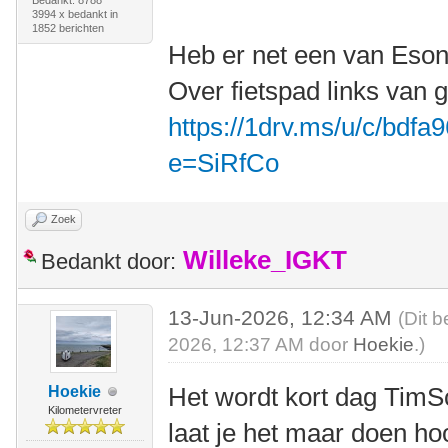
Bedankt: 8788
3994 x bedankt in
1852 berichten
Heb er net een van Eson
Over fietspad links van g
https://1drv.ms/u/c/bdf
e=SiRfCo
Zoek
Willeke_IGKT
Bedankt door:
13-Jun-2026, 12:34 AM
(Dit b
2026, 12:37 AM door
Hoekie
.)
Het wordt kort dag Tim
Hoekie
Kilometervreter
laat je het maar doen ho