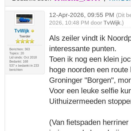
12-Apr-2026, 09:55 PM
(Dit b
2026, 10:48 PM door
TvWijk
.)
TvWijk
Als zeiler vindt ik Noord
Toerder
interessante punten.
Berichten: 363
Topics: 20
Toen ik nog een klein jo
Lid sinds: Oct 2018
Bedankt: 168
537 x bedankt in 233
hoge noorden een route l
berichten
Groninger "Borgen", mo
Voor een leuke selfie ku
Uithuizermeeden stoppe
(Van fietspaden herriner 