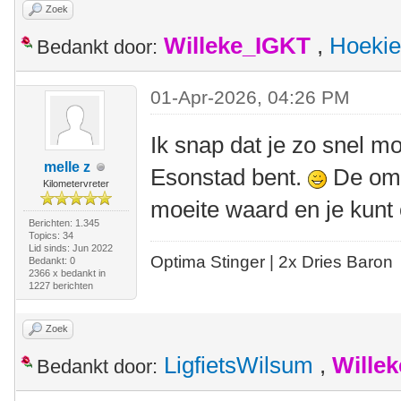
Zoek
Willeke_IGKT
,
Hoekie
Bedankt door:
01-Apr-2026, 04:26 PM
Ik snap dat je zo snel mog
melle z
Esonstad bent.
De omg
Kilometervreter
moeite waard en je kunt 
Berichten: 1.345
Topics: 34
Lid sinds: Jun 2022
Optima Stinger |
2x Dries Baron
Bedankt: 0
2366 x bedankt in
1227 berichten
Zoek
LigfietsWilsum
,
Wille
Bedankt door: