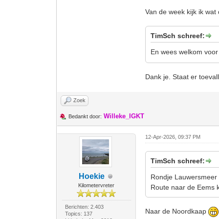
Van de week kijk ik wat 
TimSch schreef:
En wees welkom voor e
Dank je. Staat er toeval
Zoek
Willeke_IGKT
Bedankt door:
12-Apr-2026, 09:37 PM
TimSch schreef:
Hoekie
Rondje Lauwersmeer ri
Kilometervreter
Route naar de Eems ka
Berichten: 2.403
Naar de Noordkaap
Topics: 137