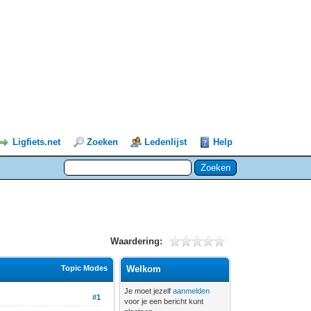
Ligfiets.net
Zoeken
Ledenlijst
Help
Waardering:
Topic Modes
Welkom
Je moet jezelf
aanmelden
#1
voor je een bericht kunt