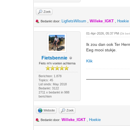
Zoek
LigfietsWilsum
,
Willeke_IGKT
,
Hoekie
Bedankt door:
01-Apr-2026, 05:37 PM
(Dit be
Ik zou dan ook Ter He
Eeg mooi stukje.
Fietsbennie
Klik
Fiets m'n voeten achterna
Berichten: 1.878
Topics: 45
Lid sinds: May 2018
Bedankt: 3122
2711 x bedankt in 988
berichten
Website
Zoek
Willeke_IGKT
,
Hoekie
Bedankt door: