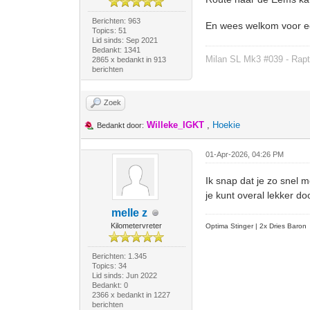
Berichten: 963
En wees welkom voor ee
Topics: 51
Lid sinds: Sep 2021
Bedankt: 1341
Milan SL Mk3 #039 - Rapt
2865 x bedankt in 913
berichten
Zoek
Willeke_IGKT
,
Hoekie
Bedankt door:
01-Apr-2026, 04:26 PM
Ik snap dat je zo snel m
je kunt overal lekker do
melle z
Kilometervreter
Optima Stinger |
2x Dries Baron
Berichten: 1.345
Topics: 34
Lid sinds: Jun 2022
Bedankt: 0
2366 x bedankt in 1227
berichten