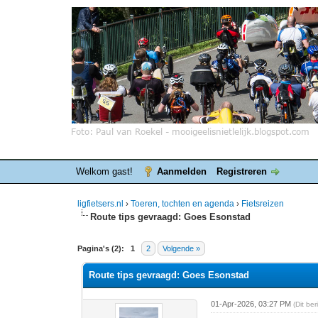
Welkom gast!
Aanmelden
Registreren
ligfietsers.nl
›
Toeren, tochten en agenda
›
Fietsreizen
Route tips gevraagd: Goes Esonstad
0 stemmen - gemiddelde waardering is 0
1
2
3
4
5
Pagina's (2):
1
2
Volgende »
Route tips gevraagd: Goes Esonstad
01-Apr-2026, 03:27 PM
(Dit be