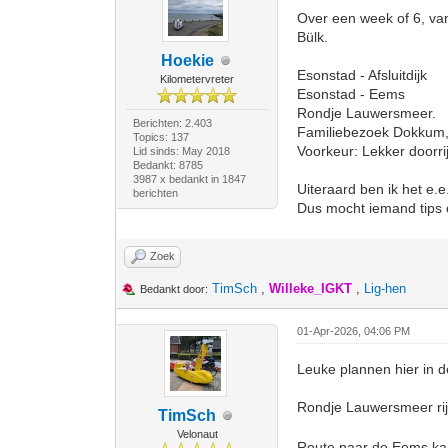
Over een week of 6, va
Bülk.
Hoekie
Esonstad - Afsluitdijk
Kilometervreter
Esonstad - Eems
Rondje Lauwersmeer.
Berichten: 2.403
Familiebezoek Dokkum, 
Topics: 137
Voorkeur: Lekker doorrij
Lid sinds: May 2018
Bedankt: 8785
3987 x bedankt in 1847
Uiteraard ben ik het e.e
berichten
Dus mocht iemand tips o
Zoek
TimSch
,
Willeke_IGKT
,
Lig-hen
Bedankt door:
01-Apr-2026, 04:06 PM
Leuke plannen hier in d
Rondje Lauwersmeer rijd
TimSch
Velonaut
Route naar de Eems kan