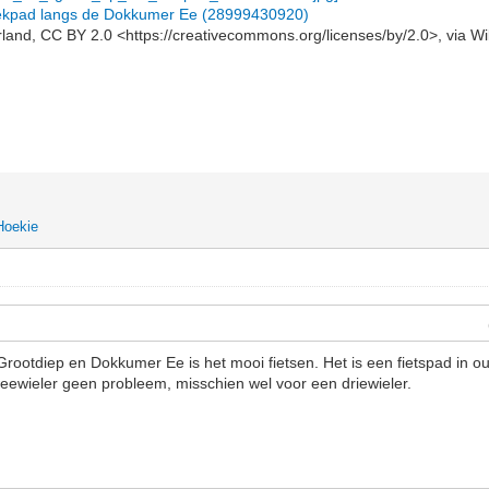
 trekpad langs de Dokkumer Ee (28999430920)
and, CC BY 2.0 <https://creativecommons.org/licenses/by/2.0>, via
Hoekie
ootdiep en Dokkumer Ee is het mooi fietsen. Het is een fietspad in o
eewieler geen probleem, misschien wel voor een driewieler.