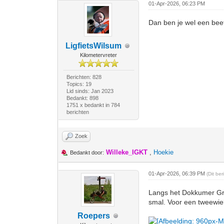
01-Apr-2026, 06:23 PM
Dan ben je wel een beet
LigfietsWilsum
Kilometervreter
Berichten: 828
Topics: 19
Lid sinds: Jan 2023
Bedankt: 898
1751 x bedankt in 784
berichten
Zoek
Willeke_IGKT
,
Hoekie
Bedankt door:
01-Apr-2026, 06:39 PM
(Dit be
Langs het Dokkumer Gro
smal. Voor een tweewiel
Roepers