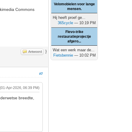
Velomobielen voor lange
mensen.
 Wikimedia Commons
Hij heeft proef ge...
365cycle
— 10:19 PM
Flevo-trike
restauratieprojectje
afgero...
Wat een werk maar de...
}
Antwoord
Fietsbennie
— 10:02 PM
#7
(01-Apr-2026, 06:39 PM)
uderwetse breedte,