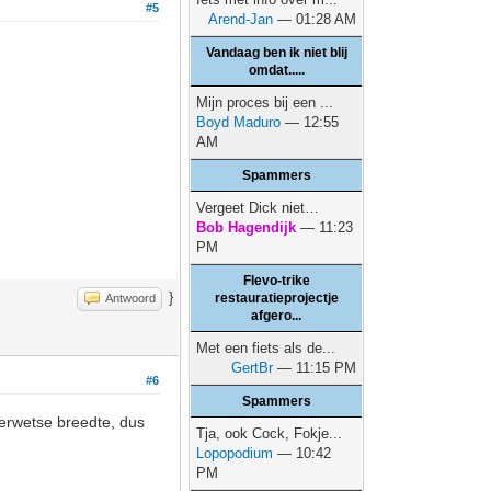
#5
Arend-Jan
— 01:28 AM
Vandaag ben ik niet blij
omdat.....
Mijn proces bij een ...
Boyd Maduro
— 12:55
AM
Spammers
Vergeet Dick niet…
Bob Hagendijk
— 11:23
PM
Flevo-trike
}
restauratieprojectje
Antwoord
afgero...
Met een fiets als de...
GertBr
— 11:15 PM
#6
Spammers
derwetse breedte, dus
Tja, ook Cock, Fokje...
Lopopodium
— 10:42
PM