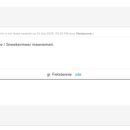
richt is het laatst bewerkt op 01-Apr-2026, 05:40 PM door
Fietsbennie
.)
rne / Sneekermeer meenemen.
gr. Fietsbennie
site