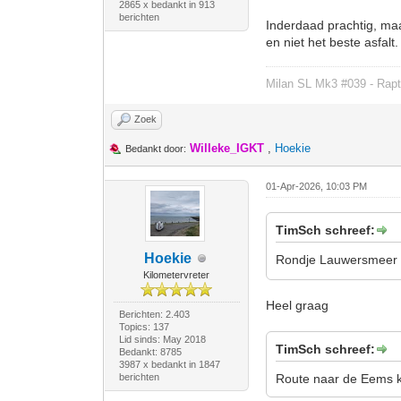
2865 x bedankt in 913
berichten
Inderdaad prachtig, maar
en niet het beste asfalt.
Milan SL Mk3 #039 - Rapt
Zoek
Willeke_IGKT
,
Hoekie
Bedankt door:
01-Apr-2026, 10:03 PM
TimSch schreef:
Hoekie
Rondje Lauwersmeer ri
Kilometervreter
Heel graag
Berichten: 2.403
Topics: 137
Lid sinds: May 2018
TimSch schreef:
Bedankt: 8785
3987 x bedankt in 1847
berichten
Route naar de Eems ka