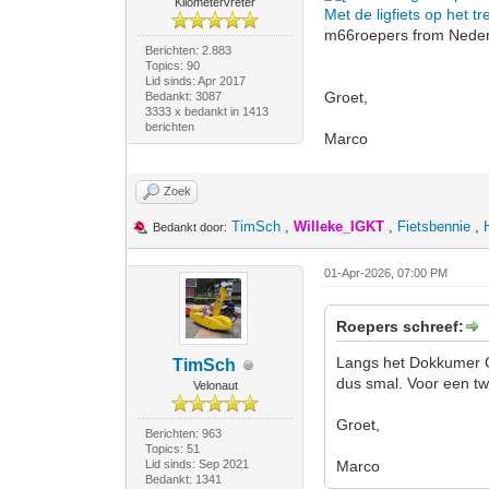
Kilometervreter
Met de ligfiets op het
m66roepers from Nederl
Berichten: 2.883
Topics: 90
Lid sinds: Apr 2017
Groet,
Bedankt: 3087
3333 x bedankt in 1413
berichten
Marco
Zoek
TimSch
,
Willeke_IGKT
,
Fietsbennie
,
Bedankt door:
01-Apr-2026, 07:00 PM
Roepers schreef:
Langs het Dokkumer Gr
TimSch
dus smal. Voor een tw
Velonaut
Groet,
Berichten: 963
Topics: 51
Lid sinds: Sep 2021
Marco
Bedankt: 1341