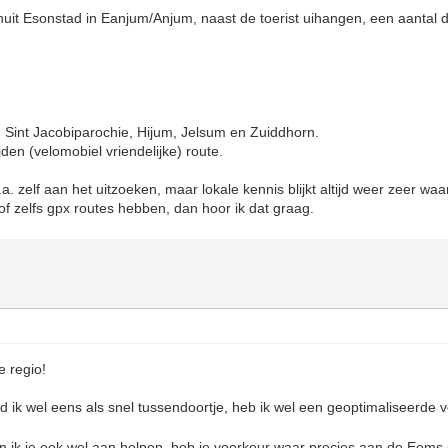
nuit Esonstad in Eanjum/Anjum, naast de toerist uihangen, een aantal
Sint Jacobiparochie, Hijum, Jelsum en Zuiddhorn.
den (velomobiel vriendelijke) route.
.a. zelf aan het uitzoeken, maar lokale kennis blijkt altijd weer zeer waa
f zelfs gpx routes hebben, dan hoor ik dat graag.
e regio!
 ik wel eens als snel tussendoortje, heb ik wel een geoptimaliseerde 
 ik je ook wel aan helpen, heb je voorkeur waar precies aan de Eems 