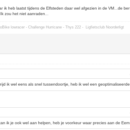
 ik heb laatst tijdens de Elfsteden daar wel afgezien in de VM...de ber
 Ik zou het niet aanraden...
oBike lowracer - Challenge Hurricane - Thys 222 -
Ligfietsclub Noorderligt
jd ik wel eens als snel tussendoortje, heb ik wel een geoptimaliseerd
n ik je ook wel aan helpen, heb je voorkeur waar precies aan de Eems