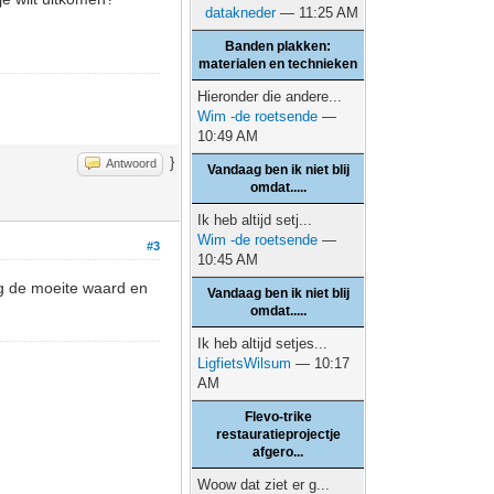
datakneder
— 11:25 AM
Banden plakken:
materialen en technieken
Hieronder die andere...
Wim -de roetsende
—
10:49 AM
}
Antwoord
Vandaag ben ik niet blij
omdat.....
Ik heb altijd setj...
Wim -de roetsende
—
#3
10:45 AM
g de moeite waard en
Vandaag ben ik niet blij
omdat.....
Ik heb altijd setjes...
LigfietsWilsum
— 10:17
AM
Flevo-trike
restauratieprojectje
afgero...
Woow dat ziet er g...