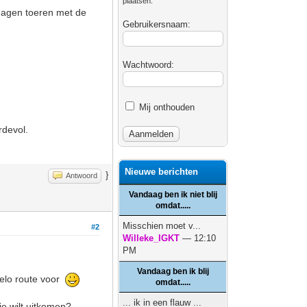
plaatsen.
 dagen toeren met de
Gebruikersnaam:
Wachtwoord:
Mij onthouden
rdevol.
Nieuwe berichten
}
Antwoord
Vandaag ben ik niet blij
omdat.....
Misschien moet v...
#2
Willeke_IGKT
— 12:10
PM
Vandaag ben ik blij
velo route voor
omdat.....
... ik in een flauw ...
je wilt uitkomen?