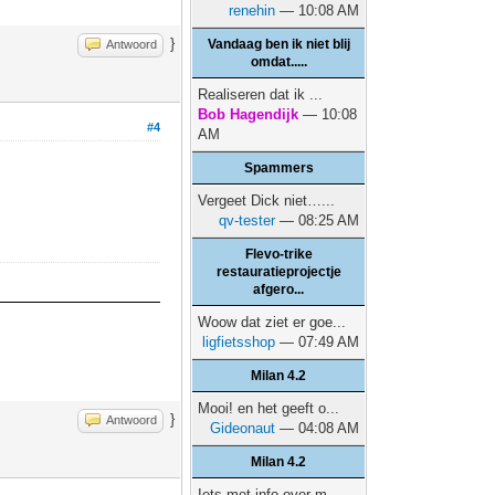
renehin
— 10:08 AM
}
Vandaag ben ik niet blij
Antwoord
omdat.....
Realiseren dat ik ...
Bob Hagendijk
— 10:08
#4
AM
Spammers
Vergeet Dick niet…...
qv-tester
— 08:25 AM
Flevo-trike
restauratieprojectje
afgero...
Woow dat ziet er goe...
ligfietsshop
— 07:49 AM
Milan 4.2
Mooi! en het geeft o...
}
Antwoord
Gideonaut
— 04:08 AM
Milan 4.2
Iets met info over m...