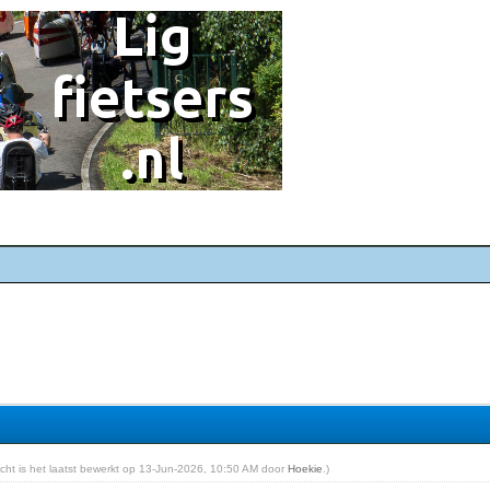
richt is het laatst bewerkt op 13-Jun-2026, 10:50 AM door
Hoekie
.)