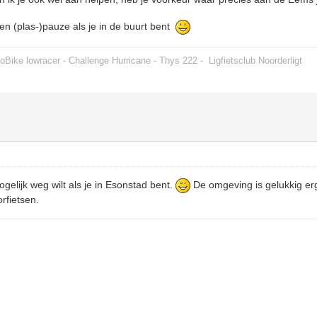
n (plas-)pauze als je in de buurt bent
oBike lowracer - Challenge Hurricane - Thys 222 -
Ligfietsclub Noorderligt
ogelijk weg wilt als je in Esonstad bent.
De omgeving is gelukkig er
orfietsen.