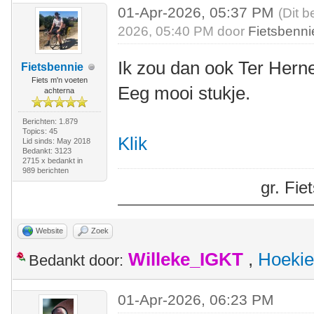
01-Apr-2026, 05:37 PM
(Dit b
2026, 05:40 PM door
Fietsbenni
Ik zou dan ook Ter Her
Fietsbennie
Fiets m'n voeten
Eeg mooi stukje.
achterna
Berichten: 1.879
Topics: 45
Klik
Lid sinds: May 2018
Bedankt: 3123
2715 x bedankt in
989 berichten
gr. Fi
Website
Zoek
Willeke_IGKT
,
Hoekie
Bedankt door:
01-Apr-2026, 06:23 PM