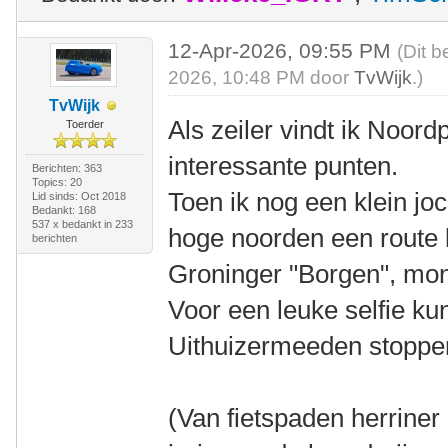
12-Apr-2026, 09:55 PM
(Dit b
2026, 10:48 PM door
TvWijk
.)
TvWijk
Als zeiler vindt ik Noord
Toerder
interessante punten.
Berichten: 363
Topics: 20
Toen ik nog een klein jo
Lid sinds: Oct 2018
Bedankt: 168
537 x bedankt in 233
hoge noorden een route l
berichten
Groninger "Borgen", mo
Voor een leuke selfie ku
Uithuizermeeden stoppe
(Van fietspaden herriner 