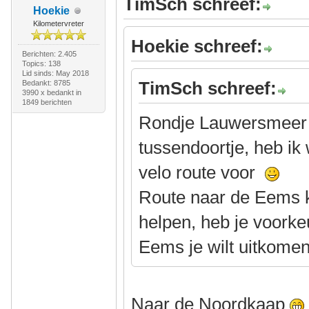
TimSch schreef:
Hoekie
Kilometervreter
Hoekie schreef:
Berichten: 2.405
Topics: 138
Lid sinds: May 2018
TimSch schreef:
Bedankt: 8785
3990 x bedankt in
1849 berichten
Rondje Lauwersmeer ri
tussendoortje, heb ik
velo route voor
Route naar de Eems k
helpen, heb je voorke
Eems je wilt uitkome
Naar de Noordkaap