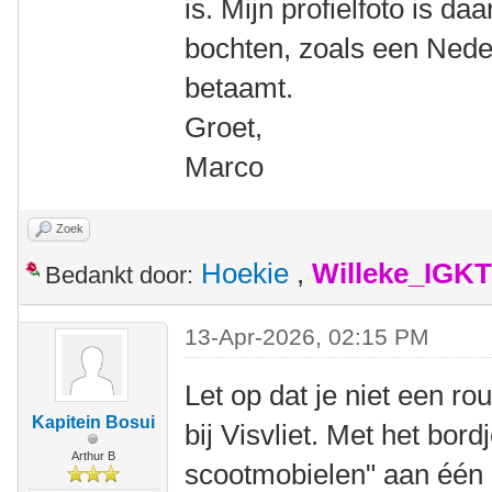
is. Mijn profielfoto is 
bochten, zoals een Neder
betaamt.
Groet,
Marco
Zoek
Hoekie
,
Willeke_IGKT
Bedankt door:
13-Apr-2026, 02:15 PM
Let op dat je niet een r
Kapitein Bosui
bij Visvliet. Met het bord
Arthur B
scootmobielen" aan één 