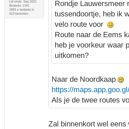
Rondje Lauwersmeer rij
Lid sinds: Sep 2021
Bedankt: 1341
2865 x bedankt in
tussendoortje, heb ik 
913 berichten
velo route voor
Route naar de Eems ka
heb je voorkeur waar p
uitkomen?
Naar de Noordkaap
https://maps.app.goo.
Als je de twee routes v
Zal binnenkort wel eens 