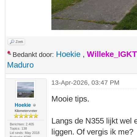
Zoek
Hoekie
,
Willeke_IGKT
Bedankt door:
Maduro
13-Apr-2026, 03:47 PM
Mooie tips.
Hoekie
Kilometervreter
Langs de N355 lijkt wel e
Berichten: 2.405
Topics: 138
liggen. Of vergis ik me?
Lid sinds: May 2018