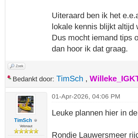
Uiteraard ben ik het e.e.
lokale kennis blijkt alti
Dus mocht iemand tips o
dan hoor ik dat graag.
Zoek
TimSch
,
Willeke_IGK
Bedankt door:
01-Apr-2026, 04:06 PM
Leuke plannen hier in de
TimSch
Velonaut
Rondje Lauwersmeer rijd