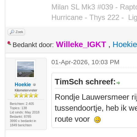
Milan SL Mk3 #039 - Rapto
Hurricane - Thys 222 -
Li
Zoek
Willeke_IGKT
,
Hoekie
Bedankt door:
01-Apr-2026, 10:03 PM
TimSch schreef:
Hoekie
Kilometervreter
Rondje Lauwersmeer rij
Berichten: 2.405
tussendoortje, heb ik w
Topics: 138
Lid sinds: May 2018
route voor
Bedankt: 8785
3990 x bedankt in
1849 berichten