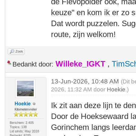
de Flevopolder ook, maar 
keuze" en kom ik er zo sn
Dat wordt puzzelen. Sug
route, zijn welkom!
Zoek
Willeke_IGKT
,
TimSc
Bedankt door:
13-Jun-2026, 10:48 AM
(Dit b
2026, 11:32 AM door
Hoekie
.)
Ik zit aan deze lijn te de
Hoekie
Kilometervreter
Door de Hoeksewaard la
Berichten: 2.405
Gorinchem langs leerdam
Topics: 138
Lid sinds: May 2018
Bedankt: 8785