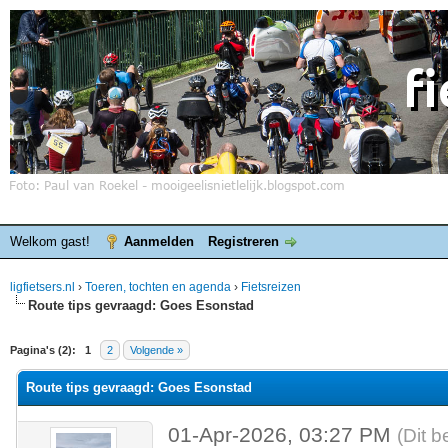
Welkom gast!
Aanmelden
Registreren
ligfietsers.nl
›
Toeren, tochten en agenda
›
Fietsreizen
Route tips gevraagd: Goes Esonstad
elde waardering is 0
Pagina's (2):
1
2
Volgende »
Route tips gevraagd: Goes Esonstad
01-Apr-2026, 03:27 PM
(Dit b