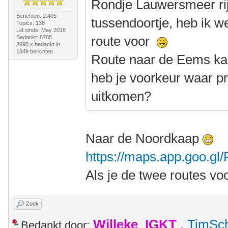
Rondje Lauwersmeer rij
Berichten: 2.405
tussendoortje, heb ik w
Topics: 138
Lid sinds: May 2018
route voor
Bedankt: 8785
3990 x bedankt in
1849 berichten
Route naar de Eems kan
heb je voorkeur waar pr
uitkomen?
Naar de Noordkaap
https://maps.app.goo.g
Als je de twee routes vo
Zoek
Willeke_IGKT
,
TimSc
Bedankt door: