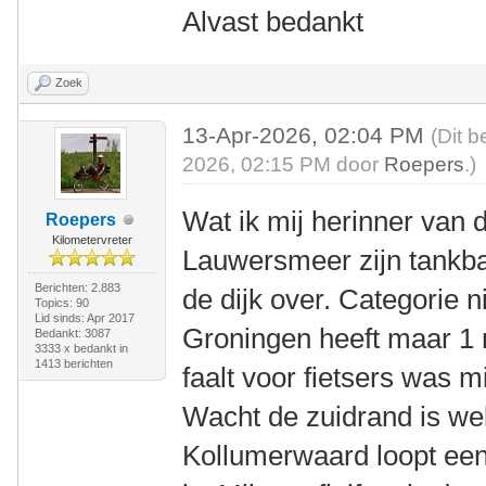
Alvast bedankt
Zoek
13-Apr-2026, 02:04 PM
(Dit b
2026, 02:15 PM door
Roepers
.)
Wat ik mij herinner van
Roepers
Kilometervreter
Lauwersmeer zijn tankba
Berichten: 2.883
de dijk over. Categorie n
Topics: 90
Lid sinds: Apr 2017
Groningen heeft maar 1 
Bedankt: 3087
3333 x bedankt in
1413 berichten
faalt voor fietsers was m
Wacht de zuidrand is we
Kollumerwaard loopt een