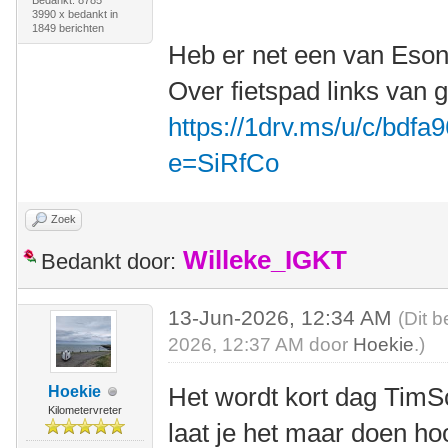
Bedankt: 8785
3990 x bedankt in
1849 berichten
Heb er net een van Eson
Over fietspad links van g
https://1drv.ms/u/c/bdf
e=SiRfCo
Zoek
Willeke_IGKT
Bedankt door:
13-Jun-2026, 12:34 AM
(Dit b
2026, 12:37 AM door
Hoekie
.)
Het wordt kort dag Tim
Hoekie
Kilometervreter
laat je het maar doen ho