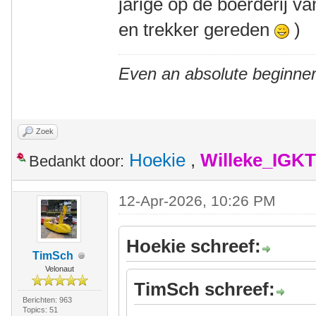
jarige op de boerderij v
en trekker gereden
)
Even an absolute beginner
Zoek
Hoekie
,
Willeke_IGKT
Bedankt door:
12-Apr-2026, 10:26 PM
Hoekie schreef:
TimSch
Velonaut
TimSch schreef:
Berichten: 963
Topics: 51