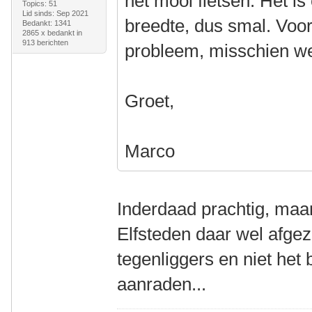
het mooi fietsen. Het i
Topics: 51
Lid sinds: Sep 2021
breedte, dus smal. Voo
Bedankt: 1341
2865 x bedankt in
913 berichten
probleem, misschien wel
Groet,
Marco
Inderdaad prachtig, maar 
Elfsteden daar wel afgez
tegenliggers en niet het b
aanraden...