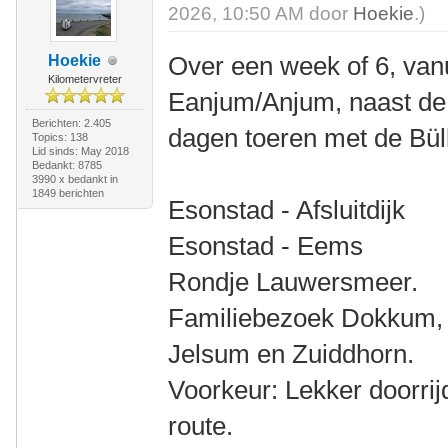
2026, 10:50 AM door
Hoekie
.)
Over een week of 6, van
Hoekie
Kilometervreter
Eanjum/Anjum, naast de 
Berichten: 2.405
dagen toeren met de Bül
Topics: 138
Lid sinds: May 2018
Bedankt: 8785
3990 x bedankt in
1849 berichten
Esonstad - Afsluitdijk
Esonstad - Eems
Rondje Lauwersmeer.
Familiebezoek Dokkum, S
Jelsum en Zuiddhorn.
Voorkeur: Lekker doorrij
route.