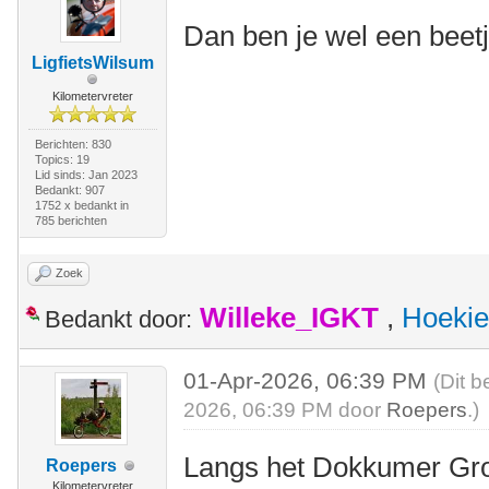
Dan ben je wel een beetj
LigfietsWilsum
Kilometervreter
Berichten: 830
Topics: 19
Lid sinds: Jan 2023
Bedankt: 907
1752 x bedankt in
785 berichten
Zoek
Willeke_IGKT
,
Hoekie
Bedankt door:
01-Apr-2026, 06:39 PM
(Dit b
2026, 06:39 PM door
Roepers
.)
Langs het Dokkumer Gro
Roepers
Kilometervreter