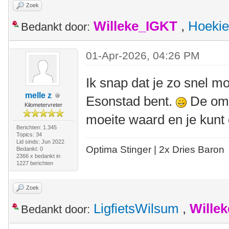
Zoek
Willeke_IGKT
,
Hoekie
Bedankt door:
01-Apr-2026, 04:26 PM
Ik snap dat je zo snel mog
melle z
Esonstad bent.
De omg
Kilometervreter
moeite waard en je kunt 
Berichten: 1.345
Topics: 34
Lid sinds: Jun 2022
Optima Stinger |
2x Dries Baron
Bedankt: 0
2366 x bedankt in
1227 berichten
Zoek
LigfietsWilsum
,
Wille
Bedankt door: