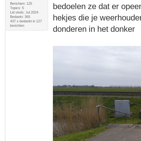
Berichten: 125
bedoelen ze dat er opeen
Topics: 5
Lid sinds: Jul 2024
hekjes die je weerhoude
Bedankt: 365
437 x bedankt in 127
berichten
donderen in het donker