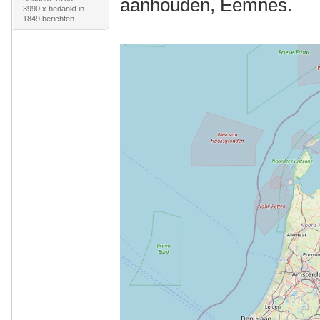
aanhouden, Eemnes.
3990 x bedankt in
1849 berichten