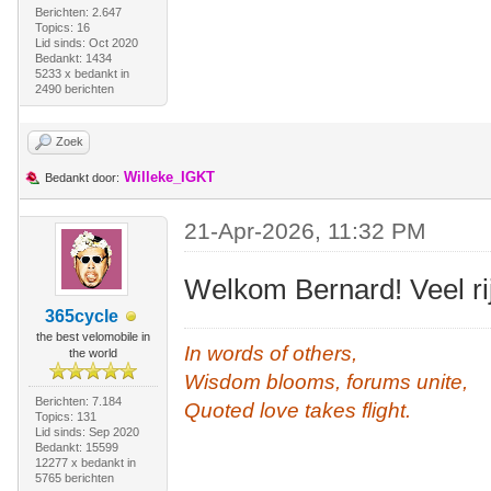
Berichten: 2.647
Topics: 16
Lid sinds: Oct 2020
Bedankt: 1434
5233 x bedankt in
2490 berichten
Zoek
Willeke_IGKT
Bedankt door:
21-Apr-2026, 11:32 PM
Welkom Bernard! Veel ri
365cycle
the best velomobile in
In words of others,
the world
Wisdom blooms, forums unite,
Berichten: 7.184
Quoted love takes flight.
Topics: 131
Lid sinds: Sep 2020
Bedankt: 15599
12277 x bedankt in
5765 berichten