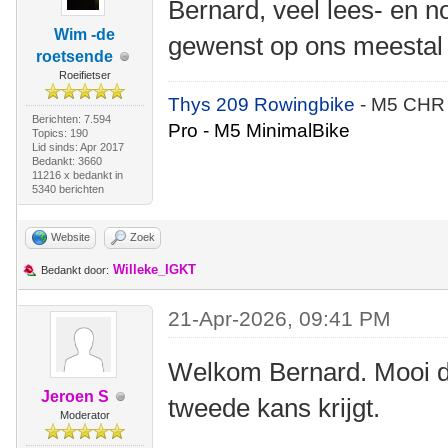
Bernard, veel lees- en no
Wim -de
gewenst op ons meestal
roetsende
Roeifietser
Thys 209 Rowingbike
- M5 CHR
Berichten: 7.594
Pro - M5 MinimalBike
Topics: 190
Lid sinds: Apr 2017
Bedankt: 3660
11216 x bedankt in
5340 berichten
Website
Zoek
Willeke_IGKT
Bedankt door:
21-Apr-2026, 09:41 PM
Welkom Bernard. Mooi da
Jeroen S
tweede kans krijgt.
Moderator