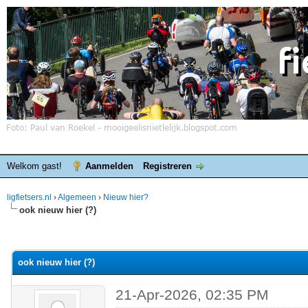
Welkom gast!
Aanmelden
Registreren
ligfietsers.nl
›
Algemeen
›
Nieuw hier?
ook nieuw hier (?)
elde waardering is 0
ook nieuw hier (?)
21-Apr-2026, 02:35 PM