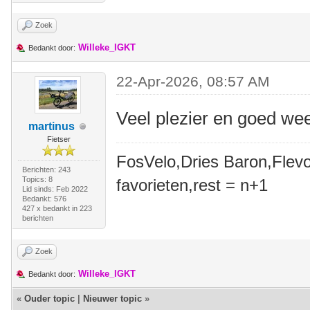
Zoek
Willeke_IGKT
Bedankt door:
22-Apr-2026, 08:57 AM
Veel plezier en goed we
martinus
Fietser
FosVelo,Dries Baron,Flevo
Berichten: 243
Topics: 8
favorieten,rest = n+1
Lid sinds: Feb 2022
Bedankt: 576
427 x bedankt in 223
berichten
Zoek
Willeke_IGKT
Bedankt door:
«
Ouder topic
|
Nieuwer topic
»