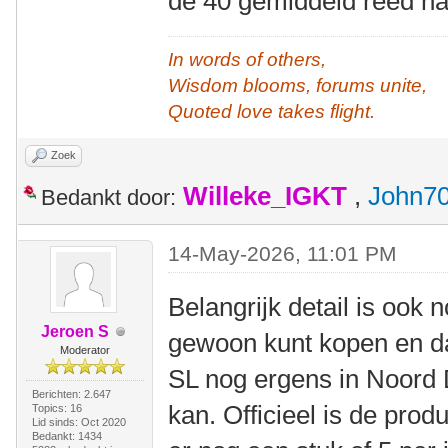
de 40 gemiddeld reed na
In words of others,
Wisdom blooms, forums unite,
Quoted love takes flight.
Zoek
Willeke_IGKT
,
John7
Bedankt door:
14-May-2026, 11:01 PM
Belangrijk detail is ook 
Jeroen S
gewoon kunt kopen en da
Moderator
SL nog ergens in Noord D
Berichten: 2.647
kan. Officieel is de pro
Topics: 16
Lid sinds: Oct 2020
Bedankt: 1434