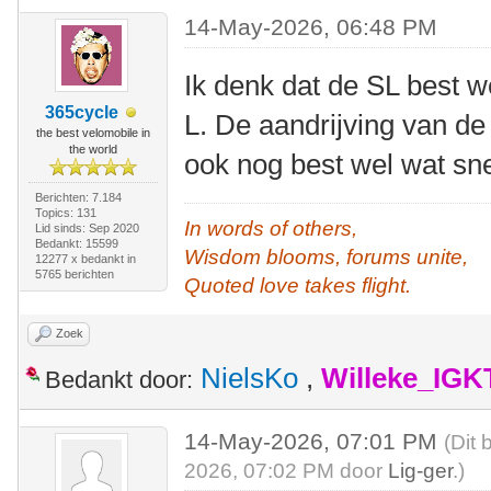
14-May-2026, 06:48 PM
Ik denk dat de SL best w
365cycle
L. De aandrijving van de
the best velomobile in
the world
ook nog best wel wat sne
Berichten: 7.184
Topics: 131
In words of others,
Lid sinds: Sep 2020
Bedankt: 15599
Wisdom blooms, forums unite,
12277 x bedankt in
5765 berichten
Quoted love takes flight.
Zoek
NielsKo
,
Willeke_IGK
Bedankt door:
14-May-2026, 07:01 PM
(Dit 
2026, 07:02 PM door
Lig-ger
.)