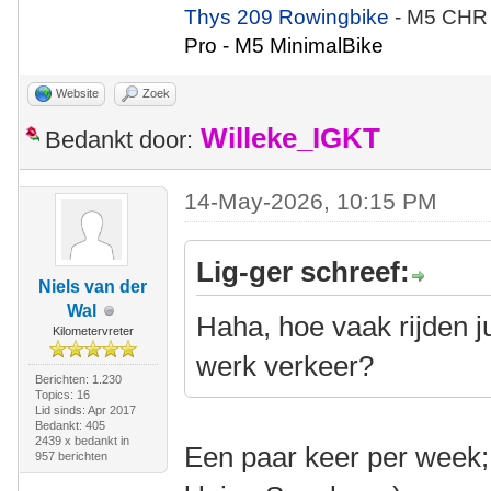
Thys 209 Rowingbike
- M5 CHR
Pro - M5 MinimalBike
Website
Zoek
Willeke_IGKT
Bedankt door:
14-May-2026, 10:15 PM
Lig-ger schreef:
Niels van der
Wal
Haha, hoe vaak rijden j
Kilometervreter
werk verkeer?
Berichten: 1.230
Topics: 16
Lid sinds: Apr 2017
Bedankt: 405
2439 x bedankt in
Een paar keer per week; 
957 berichten