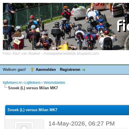
Welkom gast!
Aanmelden
Registreren
ligfietsers.nl
›
Ligfietsers
›
Velomobielen
Snoek (L) versus Milan MK7
elde waardering is 0
Snoek (L) versus Milan MK7
14-May-2026, 06:27 PM