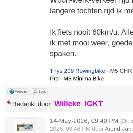
Woon-werk-verkeer rijd 
langere tochten rijd ik 
Ik fiets nooit 60km/u. Al
ik met mooi weer, goede
spaken.
Thys 209 Rowingbike
- M5 CHR
Pro - M5 MinimalBike
Website
Zoek
Willeke_IGKT
Bedankt door:
14-May-2026, 09:40 PM
(Dit 
2026, 09:46 PM door
Arend-Jan