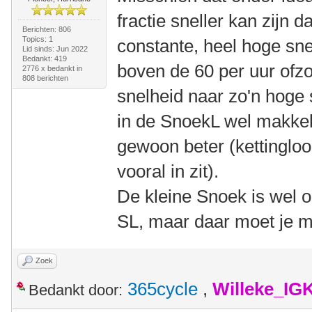
fractie sneller kan zijn
Berichten: 806
Topics: 1
constante, heel hoge sne
Lid sinds: Jun 2022
Bedankt: 419
boven de 60 per uur ofzo
2776 x bedankt in
808 berichten
snelheid naar zo'n hoge 
in de SnoekL wel makkelijk
gewoon beter (kettingloop
vooral in zit).
De kleine Snoek is wel o
SL, maar daar moet je m
Zoek
365cycle
,
Willeke_IG
Bedankt door: