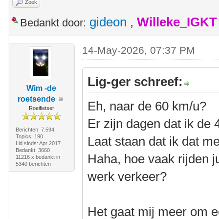
Zoek
gideon
,
Willeke_IGKT
Bedankt door:
14-May-2026, 07:37 PM
Lig-ger schreef:
Wim -de
roetsende
Eh, naar de 60 km/u?
Roeifietser
Er zijn dagen dat ik de 4
Berichten: 7.594
Topics: 190
Laat staan dat ik dat m
Lid sinds: Apr 2017
Bedankt: 3660
Haha, hoe vaak rijden j
11216 x bedankt in
5340 berichten
werk verkeer?
Het gaat mij meer om ee