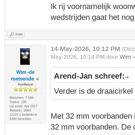
Ik rij voornamelijk woonw
wedstrijden gaat het nog
Zoek
14-May-2026, 10:12 PM
(Dit 
May-2026, 10:14 PM door
Wim -
Wim -de
Arend-Jan schreef:
roetsende
Roeifietser
Verder is de draaicirkel
Berichten: 7.594
Topics: 190
Lid sinds: Apr 2017
Bedankt: 3660
Met 32 mm voorbanden b
11216 x bedankt in
5340 berichten
32 mm voorbanden. De dr