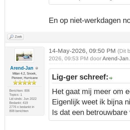
En op niet-werkdagen n
Zoek
14-May-2026, 09:50 PM
(Dit 
2026, 09:53 PM door
Arend-Jan
Arend-Jan
Milan 4.2, Snoek,
Lig-ger schreef:
Pioneer, Hurricane
Het gaat mij meer om ee
Berichten: 806
Topics: 1
Lid sinds: Jun 2022
Eigenlijk weet ik bijna 
Bedankt: 419
2776 x bedankt in
Is dat een betrouwbare
808 berichten