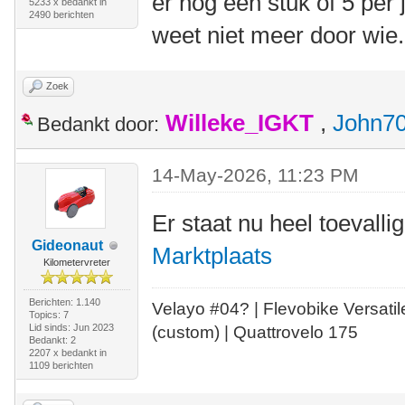
er nog een stuk of 5 pe
5233 x bedankt in
2490 berichten
weet niet meer door wie.
Zoek
Willeke_IGKT
,
John7
Bedankt door:
14-May-2026, 11:23 PM
Er staat nu heel toevall
Gideonaut
Marktplaats
Kilometervreter
Berichten: 1.140
Velayo #
0
4?
| Flevobike Versati
Topics: 7
Lid sinds: Jun 2023
(custom) | Quattrovelo 175
Bedankt: 2
2207 x bedankt in
1109 berichten