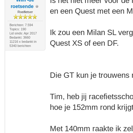
Is het niet meer voor d
roetsende
en een Quest met een Mi
Roeifietser
Berichten: 7.594
Topics: 190
Ik zou een Milan SL ver
Lid sinds: Apr 2017
Bedankt: 3660
Quest XS of een DF.
11216 x bedankt in
5340 berichten
Die GT kun je trouwens 
Tim, heb jij racefietssch
hoe je 152mm rond krij
Met 140mm raakte ik zel