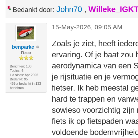
John70
,
Willeke_IGK
Bedankt door:
15-May-2026, 09:05 AM
Zoals je ziet, heeft ied
benparke
ervaring. Of je baat zou 
Fietser
aerodynamica van een Sn
Berichten: 136
Topics: 6
je rijsituatie en je verm
Lid sinds: Apr 2025
Bedankt: 95
469 x bedankt in 133
fietser. Ik heb meestal 
berichten
hard te trappen en vanw
sowieso voorzichtig zijn
fiets ik op fietspaden wa
voldoende bodemvrijheid