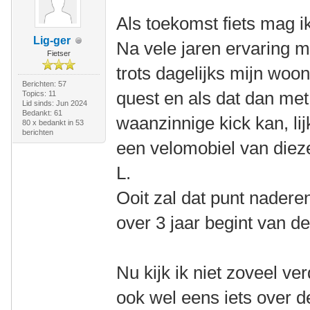
Als toekomst fiets mag 
Lig-ger
Na vele jaren ervaring me
Fietser
trots dagelijks mijn woo
Berichten: 57
quest en als dat dan me
Topics: 11
Lid sinds: Jun 2024
Bedankt: 61
waanzinnige kick kan, li
80 x bedankt in 53
berichten
een velomobiel van dieze
L.
Ooit zal dat punt nader
over 3 jaar begint van de
Nu kijk ik niet zoveel ve
ook wel eens iets over 