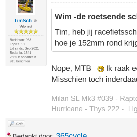
Wim -de roetsende sc
TimSch
Velonaut
Tim, heb jij racefietssc
Berichten: 963
hoe je 152mm rond kri
Topics: 51
Lid sinds: Sep 2021
Bedankt: 1341
2865 x bedankt in
913 berichten
Nope, MTB
Ik raak e
Misschien toch inderdaad
Milan SL Mk3 #039 - Rapto
Hurricane - Thys 222 -
Li
Zoek
365cycle
Bedankt door: