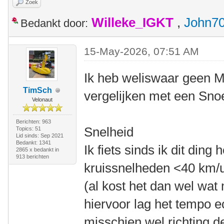
Zoek
Willeke_IGKT
,
John7
Bedankt door:
15-May-2026, 07:51 AM
Ik heb weliswaar geen 
TimSch
vergelijken met een Sn
Velonaut
Berichten: 963
Snelheid
Topics: 51
Lid sinds: Sep 2021
Bedankt: 1341
Ik fiets sinds ik dit din
2865 x bedankt in
913 berichten
kruissnelheden <40 km/u
(al kost het dan wel wa
hiervoor lag het tempo e
misschien wel richting 