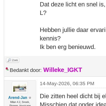
Dat deze licht en snel is
L?
Hebben jullie daar ervar
kennis?
Ik ben erg benieuwd.
Zoek
Willeke_IGKT
Bedankt door:
14-May-2026, 06:35 PM
Die zitten heel dicht bij e
Arend-Jan
Milan 4.2, Snoek,
Misschien dat onder idea
Pioneer, Hurricane