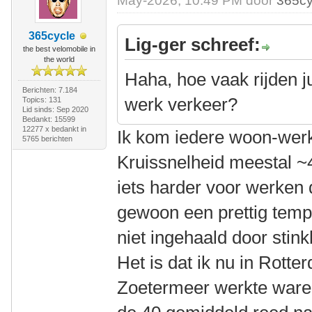
May-2026, 10:49 PM door
365cy
365cycle
Lig-ger schreef:
the best velomobile in
the world
Haha, hoe vaak rijden j
Berichten: 7.184
werk verkeer?
Topics: 131
Lid sinds: Sep 2020
Bedankt: 15599
12277 x bedankt in
Ik kom iedere woon-werk
5765 berichten
Kruissnelheid meestal ~4
iets harder voor werken 
gewoon een prettig temp
niet ingehaald door stin
Het is dat ik nu in Rotte
Zoetermeer werkte waren