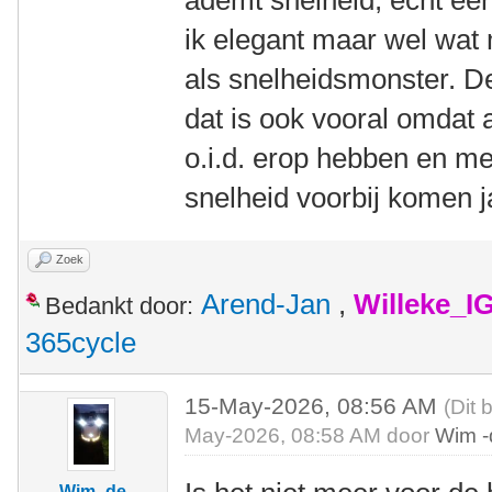
ademt snelheid, echt ee
ik elegant maar wel wat 
als snelheidsmonster. De
dat is ook vooral omdat a
o.i.d. erop hebben en me
snelheid voorbij komen
Zoek
Arend-Jan
,
Willeke_I
Bedankt door:
365cycle
15-May-2026, 08:56 AM
(Dit 
May-2026, 08:58 AM door
Wim -
Wim -de