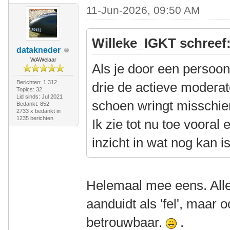
11-Jun-2026, 09:50 AM
Willeke_IGKT schreef
datakneder
WAWelaar
Als je door een persoonli
Berichten: 1.312
drie de actieve modera
Topics: 32
Lid sinds: Jul 2021
schoen wringt misschie
Bedankt: 852
2733 x bedankt in
1235 berichten
Ik zie tot nu toe vooral
inzicht in wat nog kan is
Helemaal mee eens. Alle
aanduidt als 'fel', maar oo
betrouwbaar.
.