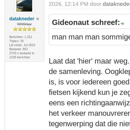
2026, 12:14 PM door
dataknede
datakneder
Gideonaut schreef:
WAWelaar
man man man sommige 
Berichten: 1.312
Topics: 32
Lid sinds: Jul 2021
Bedankt: 852
2733 x bedankt in
1235 berichten
Laat dat 'hier' maar weg.
de samenleving. Oogklep
is, is voor iedereen goe
fietsen kijkend kun je ze
eens een richtingaanwijz
het verkeer manouvreren
tegenwerping dat die nie