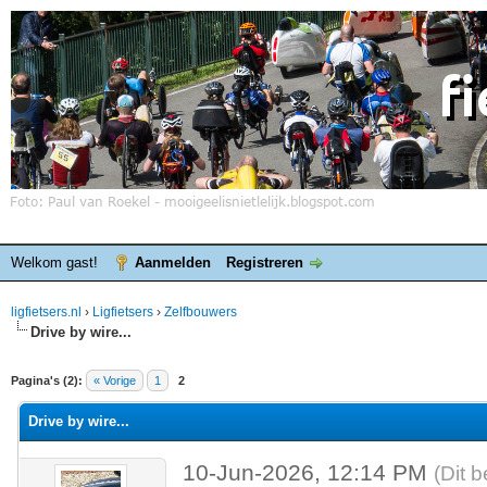
Welkom gast!
Aanmelden
Registreren
ligfietsers.nl
›
Ligfietsers
›
Zelfbouwers
Drive by wire...
elde waardering is 0
Pagina's (2):
« Vorige
1
2
Drive by wire...
10-Jun-2026, 12:14 PM
(Dit 