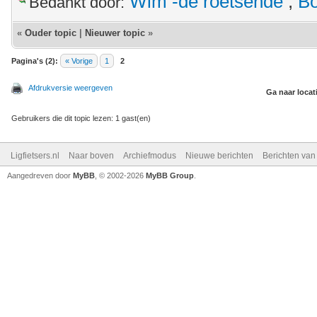
Wim -de roetsende
,
Bo
Bedankt door:
«
Ouder topic
|
Nieuwer topic
»
Pagina's (2):
« Vorige
1
2
Afdrukversie weergeven
Ga naar locat
Gebruikers die dit topic lezen: 1 gast(en)
Ligfietsers.nl
Naar boven
Archiefmodus
Nieuwe berichten
Berichten va
Aangedreven door
MyBB
, © 2002-2026
MyBB Group
.