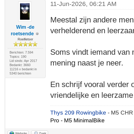
11-Jun-2026, 06:21 AM
Meestal zijn andere men
Wim -de
verhelderend en leerza
roetsende
Roeifietser
Soms vindt iemand van ni
Berichten: 7.594
Topics: 190
mening naast je neer.
Lid sinds: Apr 2017
Bedankt: 3660
11216 x bedankt in
5340 berichten
En schrijf vooral verder 
vriendelijke en leerzame
Thys 209 Rowingbike
- M5 CHR
Pro - M5 MinimalBike
Website
Zoek