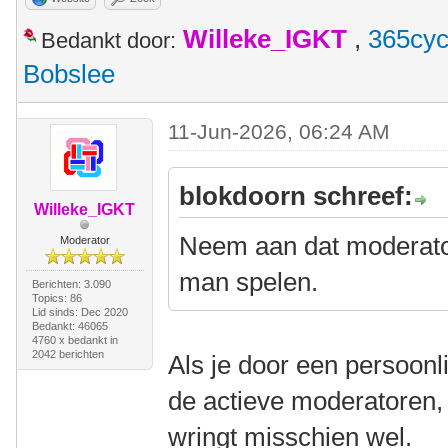
Willeke_IGKT
,
365cyc
Bedankt door:
Bobslee
11-Jun-2026, 06:24 AM
blokdoorn schreef:
Willeke_IGKT
Neem aan dat moderator
Moderator
man spelen.
Berichten: 3.090
Topics: 86
Lid sinds: Dec 2020
Bedankt: 46065
4760 x bedankt in
2042 berichten
Als je door een persoonlij
de actieve moderatoren,
wringt misschien wel.