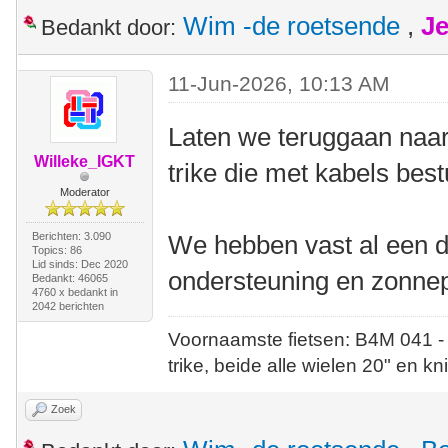
Wim -de roetsende
,
Je
Bedankt door:
11-Jun-2026, 10:13 AM
Laten we teruggaan naar 
Willeke_IGKT
trike die met kabels bes
Moderator
Berichten: 3.090
We hebben vast al een d
Topics: 86
Lid sinds: Dec 2020
ondersteuning en zonne
Bedankt: 46065
4760 x bedankt in
2042 berichten
Voornaamste fietsen: B4M 041 -
trike, beide alle wielen 20" en kn
Zoek