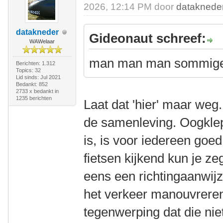
2026, 12:14 PM door
dataknede
datakneder
Gideonaut schreef:
WAWelaar
man man man sommige 
Berichten: 1.312
Topics: 32
Lid sinds: Jul 2021
Bedankt: 852
2733 x bedankt in
1235 berichten
Laat dat 'hier' maar weg.
de samenleving. Oogklep
is, is voor iedereen goe
fietsen kijkend kun je ze
eens een richtingaanwijz
het verkeer manouvreren
tegenwerping dat die nie