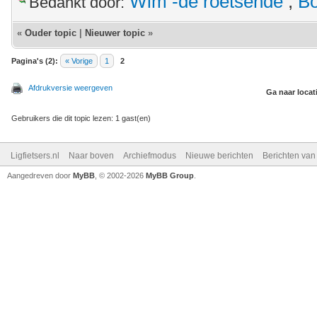
Wim -de roetsende
,
Bo
Bedankt door:
«
Ouder topic
|
Nieuwer topic
»
Pagina's (2):
« Vorige
1
2
Afdrukversie weergeven
Ga naar locat
Gebruikers die dit topic lezen: 1 gast(en)
Ligfietsers.nl
Naar boven
Archiefmodus
Nieuwe berichten
Berichten va
Aangedreven door
MyBB
, © 2002-2026
MyBB Group
.