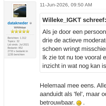
11-Jun-2026, 09:50 AM
Willeke_IGKT schreef
datakneder
WAWelaar
Als je door een persoonli
Berichten: 1.312
drie de actieve modera
Topics: 32
Lid sinds: Jul 2021
schoen wringt misschie
Bedankt: 852
2733 x bedankt in
1235 berichten
Ik zie tot nu toe vooral
inzicht in wat nog kan is
Helemaal mee eens. Alle
aanduidt als 'fel', maar oo
betrouwbaar.
.