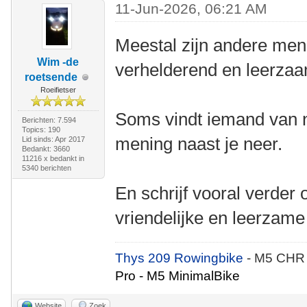
11-Jun-2026, 06:21 AM
Meestal zijn andere men
Wim -de
verhelderend en leerza
roetsende
Roeifietser
Soms vindt iemand van ni
Berichten: 7.594
Topics: 190
mening naast je neer.
Lid sinds: Apr 2017
Bedankt: 3660
11216 x bedankt in
5340 berichten
En schrijf vooral verder 
vriendelijke en leerzame
Thys 209 Rowingbike
- M5 CHR
Pro - M5 MinimalBike
Website
Zoek