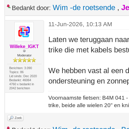
Wim -de roetsende
,
Je
Bedankt door:
11-Jun-2026, 10:13 AM
Laten we teruggaan naar 
Willeke_IGKT
trike die met kabels bes
Moderator
Berichten: 3.090
We hebben vast al een d
Topics: 86
Lid sinds: Dec 2020
ondersteuning en zonne
Bedankt: 46064
4760 x bedankt in
2042 berichten
Voornaamste fietsen: B4M 041 -
trike, beide alle wielen 20" en kn
Zoek