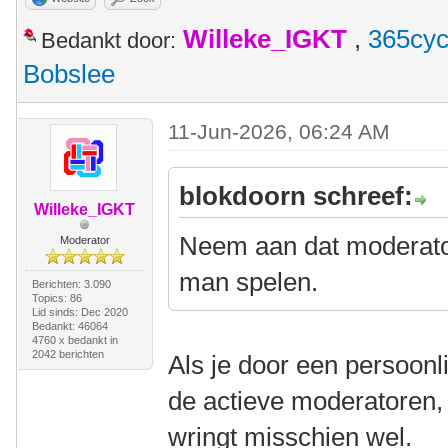
Willeke_IGKT
,
365cyc
Bedankt door:
Bobslee
11-Jun-2026, 06:24 AM
blokdoorn schreef:
Willeke_IGKT
Neem aan dat moderator
Moderator
man spelen.
Berichten: 3.090
Topics: 86
Lid sinds: Dec 2020
Bedankt: 46064
4760 x bedankt in
2042 berichten
Als je door een persoonlij
de actieve moderatoren,
wringt misschien wel.