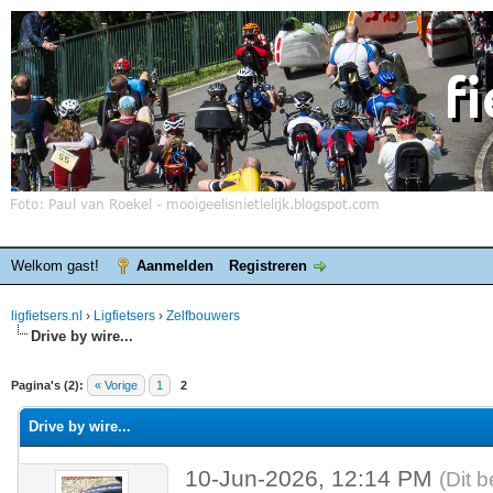
Welkom gast!
Aanmelden
Registreren
ligfietsers.nl
›
Ligfietsers
›
Zelfbouwers
Drive by wire...
elde waardering is 0
Pagina's (2):
« Vorige
1
2
Drive by wire...
10-Jun-2026, 12:14 PM
(Dit 