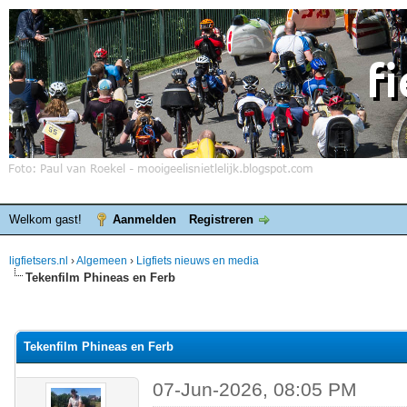
Welkom gast!
Aanmelden
Registreren
ligfietsers.nl
›
Algemeen
›
Ligfiets nieuws en media
Tekenfilm Phineas en Ferb
elde waardering is 0
Tekenfilm Phineas en Ferb
07-Jun-2026, 08:05 PM