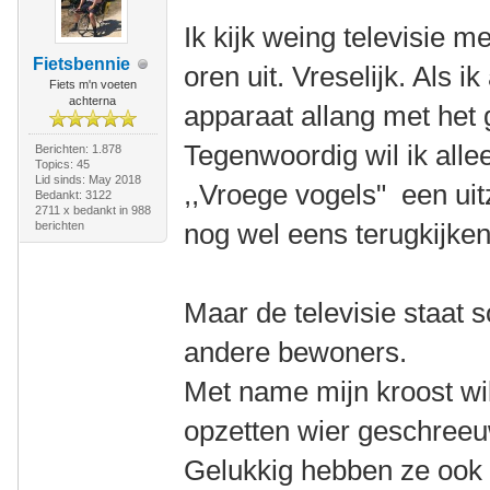
Ik kijk weing televisie
Fietsbennie
oren uit. Vreselijk. Als i
Fiets m'n voeten
achterna
apparaat allang met het g
Tegenwoordig wil ik all
Berichten: 1.878
Topics: 45
Lid sinds: May 2018
,,Vroege vogels" een uit
Bedankt: 3122
2711 x bedankt in 988
nog wel eens terugkijken
berichten
Maar de televisie staat
andere bewoners.
Met name mijn kroost wi
opzetten wier geschree
Gelukkig hebben ze ook t