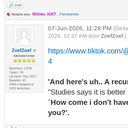
Zoek
Willeke_IGKT
,
Fietsbennie
Bedankt door:
07-Jun-2026, 11:28 PM
(Dit b
2026, 12:37 AM door
ZoefZoef
.)
https://www.tiktok.com/
ZoefZoef
Kilometervreter
4
Berichten: 2.878
Topics: 30
Lid sinds: Dec 2017
'And here's uh.. A rec
Bedankt: 42
4456 x bedankt in
2452 berichten
"Studies says it is better
´How come i don't have 
you?'.