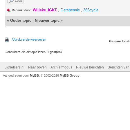
Zoek
Willeke_IGKT
,
Fietsbennie
,
365cycle
Bedankt door:
«
Ouder topic
|
Nieuwer topic
»
Afdrukversie weergeven
Ga naar locat
Gebruikers die dit topic lezen: 1 gast(en)
Ligfietsers.nl
Naar boven
Archiefmodus
Nieuwe berichten
Berichten va
Aangedreven door
MyBB
, © 2002-2026
MyBB Group
.