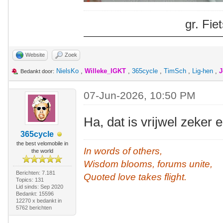
gr. Fi
Website
Zoek
NielsKo
,
Willeke_IGKT
,
365cycle
,
TimSch
,
Lig-hen
,
J
Bedankt door:
07-Jun-2026, 10:50 PM
Ha, dat is vrijwel zeker
365cycle
the best velomobile in
In words of others,
the world
Wisdom blooms, forums unite,
Berichten: 7.181
Quoted love takes flight.
Topics: 131
Lid sinds: Sep 2020
Bedankt: 15596
12270 x bedankt in
5762 berichten