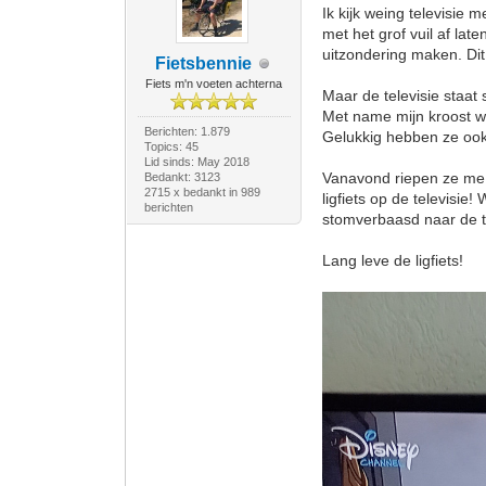
Ik kijk weing televisie 
met het grof vuil af la
uitzondering maken. Dit 
Fietsbennie
Fiets m'n voeten achterna
Maar de televisie staa
Met name mijn kroost w
Berichten: 1.879
Gelukkig hebben ze ook 
Topics: 45
Lid sinds: May 2018
Vanavond riepen ze me b
Bedankt: 3123
2715 x bedankt in 989
ligfiets op de televisie
berichten
stomverbaasd naar de t
Lang leve de ligfiets!