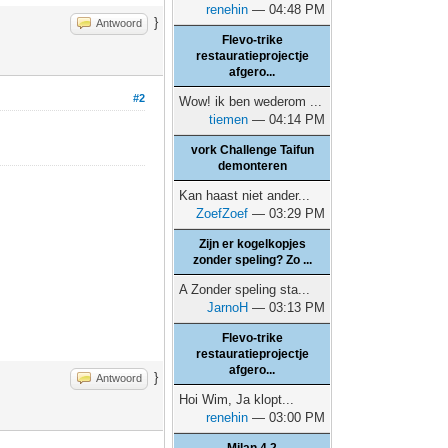
renehin
— 04:48 PM
}
Antwoord
Flevo-trike
restauratieprojectje
afgero...
#2
Wow! ik ben wederom ...
tiemen
— 04:14 PM
vork Challenge Taifun
demonteren
Kan haast niet ander...
ZoefZoef
— 03:29 PM
Zijn er kogelkopjes
zonder speling? Zo ...
A Zonder speling sta...
JarnoH
— 03:13 PM
Flevo-trike
restauratieprojectje
afgero...
}
Antwoord
Hoi Wim, Ja klopt...
renehin
— 03:00 PM