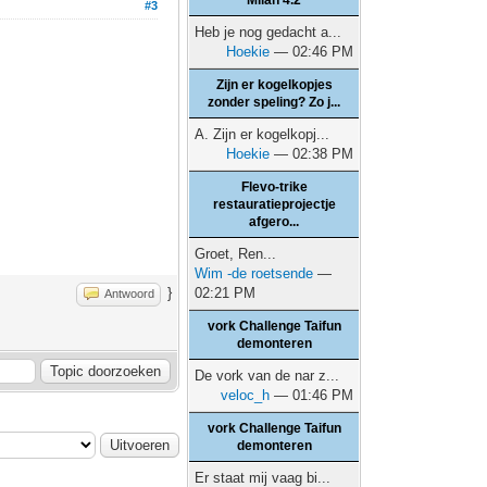
Milan 4.2
#3
Heb je nog gedacht a...
Hoekie
— 02:46 PM
Zijn er kogelkopjes
zonder speling? Zo j...
A. Zijn er kogelkopj...
Hoekie
— 02:38 PM
Flevo-trike
restauratieprojectje
afgero...
Groet, Ren...
Wim -de roetsende
—
02:21 PM
}
Antwoord
vork Challenge Taifun
demonteren
De vork van de nar z...
veloc_h
— 01:46 PM
vork Challenge Taifun
demonteren
Er staat mij vaag bi...