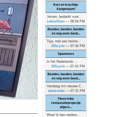
Kort en krachtig:
Aangenaam!
Jeroen, bedankt voor...
LekkerDoen
— 08:54 PM
Banden, banden, banden
en nog eens band...
Tsja, met een heiste...
365cycle
— 07:44 PM
Spammers
In het Nederlands ...
365cycle
— 07:41 PM
Banden, banden, banden
en nog eens band...
Vandaag m'n nieuwe C...
datakneder
— 07:31 PM
Flevo-trike
restauratieprojectje
afgero...
Wow! ik ben wedero...