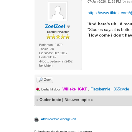
07-Jun-2026, 11:28 PM
(Dit be
https://www.tiktok.com
'And here's uh.. A re
ZoefZoef
"Studies says it is bette
Kilometervreter
´How come i don't have
Berichten: 2.879
Topics: 30
Lid sinds: Dec 2017
Bedankt: 42
4456 x bedankt in 2452
berichten
Zoek
Willeke_IGKT
,
Fietsbennie
,
365cycle
Bedankt door:
«
Ouder topic
|
Nieuwer topic
»
Afdrukversie weergeven
Gebruikers die dit topic lezen: 1 gast(en)