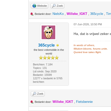
Website
Zoek
NielsKo
,
Willeke_IGKT
,
365cycle
,
Ti
Bedankt door:
07-Jun-2026, 10:50 PM
Ha, dat is vrijwel zeke
365cycle
In words of others,
Wisdom blooms, forums unite,
the best velomobile in the
Quoted love takes flight.
world
Berichten: 7.184
Topics: 131
Lid sinds: Sep 2020
Bedankt: 15599
12277 x bedankt in 5765
berichten
Zoek
Willeke_IGKT
,
Fietsbennie
Bedankt door: