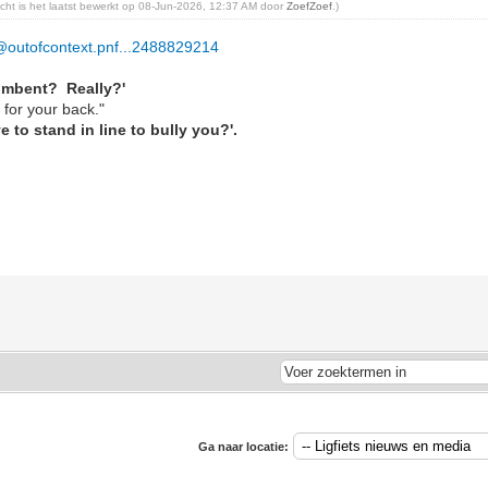
richt is het laatst bewerkt op 08-Jun-2026, 12:37 AM door
ZoefZoef
.)
/@outofcontext.pnf...2488829214
cumbent? Really?'
r for your back."
 to stand in line to bully you?'.
Ga naar locatie: