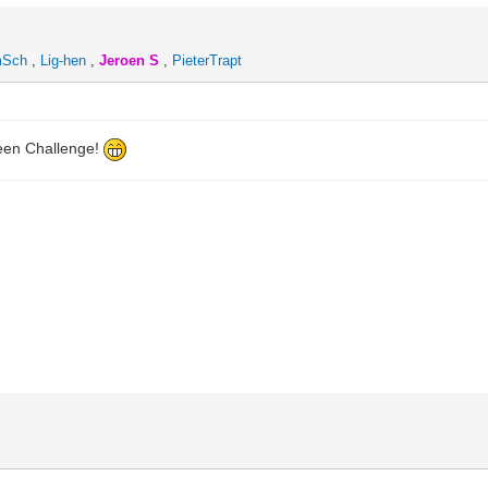
mSch
,
Lig-hen
,
Jeroen S
,
PieterTrapt
r een Challenge!