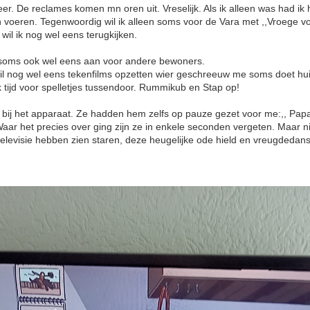
meer. De reclames komen mn oren uit. Vreselijk. Als ik alleen was had ik
ten voeren. Tegenwoordig wil ik alleen soms voor de Vara met ,,Vroege 
wil ik nog wel eens terugkijken.
t soms ook wel eens aan voor andere bewoners.
il nog wel eens tekenfilms opzetten wier geschreeuw me soms doet hu
tijd voor spelletjes tussendoor. Rummikub en Stap op!
ij het apparaat. Ze hadden hem zelfs op pauze gezet voor me:,, Papa" 
! Waar het precies over ging zijn ze in enkele seconden vergeten. Maar n
elevisie hebben zien staren, deze heugelijke ode hield en vreugdedans