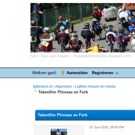
Welkom gast!
Aanmelden
Registreren
ligfietsers.nl
›
Algemeen
›
Ligfiets nieuws en media
Tekenfilm Phineas en Ferb
0 stemmen - gemiddelde waardering is 0
1
2
3
4
5
Tekenfilm Phineas en Ferb
07-Jun-2026, 08:05 PM