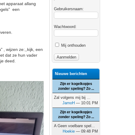
 het apparaat allang
Gebruikersnaam:
vogels" een
Wachtwoord:
iveren.
Mij onthouden
, wijzen ze:,,kijk, een
iet dat ze hun vader
je deed.
Nieuwe berichten
Zijn er kogelkopjes
zonder speling? Zo ...
Zal volgens mij bij ...
JarnoH
— 10:01 PM
Zijn er kogelkopjes
zonder speling? Zo ...
A Geen voelbare spel...
Hoekie
— 09:48 PM