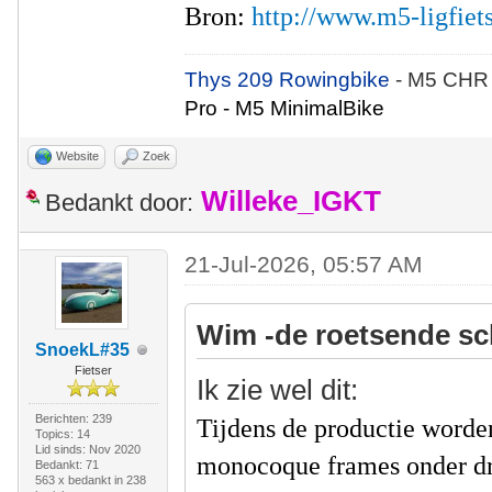
Bron:
http://www.m5-ligfiet
Thys 209 Rowingbike
- M5 CHR
Pro - M5 MinimalBike
Website
Zoek
Willeke_IGKT
Bedankt door:
21-Jul-2026, 05:57 AM
Wim -de roetsende sc
SnoekL#35
Fietser
Ik zie wel dit:
Berichten: 239
Tijdens de productie worde
Topics: 14
Lid sinds: Nov 2020
monocoque frames onder dr
Bedankt: 71
563 x bedankt in 238