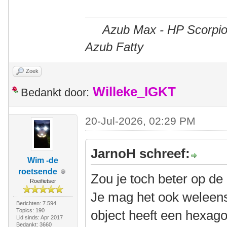
Azub Max - HP Scorpion
Azub Fatty
Zoek
Willeke_IGKT
Bedankt door:
20-Jul-2026, 02:29 PM
JarnoH schreef:
Wim -de
roetsende
Zou je toch beter op de
Roeifietser
Je mag het ook weleens
Berichten: 7.594
Topics: 190
object heeft een hexag
Lid sinds: Apr 2017
Bedankt: 3660