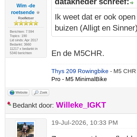
datakneder schreef:
Wim -de
roetsende
Ik weet dat er ook open 
Roeifietser
buizen (Alligt en Sinner), 
Berichten: 7.594
Topics: 190
Lid sinds: Apr 2017
Bedankt: 3660
11217 x bedankt in
En de M5CHR.
5340 berichten
Thys 209 Rowingbike
- M5 CHR
Pro - M5 MinimalBike
Website
Zoek
Willeke_IGKT
Bedankt door:
19-Jul-2026, 10:33 PM