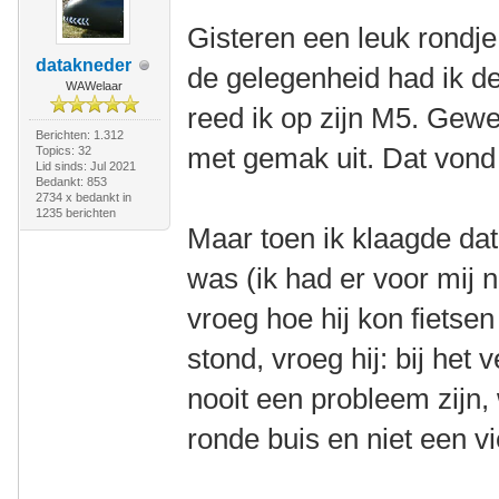
Gisteren een leuk rondj
datakneder
de gelegenheid had ik d
WAWelaar
reed ik op zijn M5. Gewe
Berichten: 1.312
met gemak uit. Dat vond 
Topics: 32
Lid sinds: Jul 2021
Bedankt: 853
2734 x bedankt in
1235 berichten
Maar toen ik klaagde dat 
was (ik had er voor mij 
vroeg hoe hij kon fietsen
stond, vroeg hij: bij het
nooit een probleem zijn,
ronde buis en niet een v