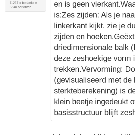
en is geen vierkant.W
11217 x bedankt in
5340 berichten
is:Zes zijden: Als je n
linkerkant kijkt, zie je d
zijden en hoeken.Geëxt
driedimensionale balk (
deze zeshoekige vorm in
trekken.Vervorming: D
(gevisualiseerd met de
sterkteberekening) is d
klein beetje ingedeukt 
basisstructuur blijft zes