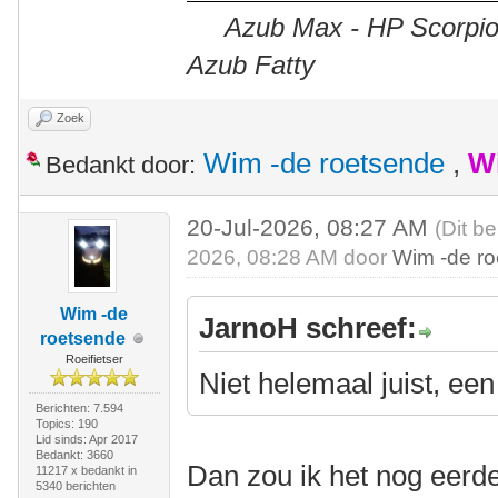
Azub Max - HP Scorpion
Azub Fatty
Zoek
Wim -de roetsende
,
W
Bedankt door:
20-Jul-2026, 08:27 AM
(Dit be
2026, 08:28 AM door
Wim -de r
Wim -de
JarnoH schreef:
roetsende
Roeifietser
Niet helemaal juist, ee
Berichten: 7.594
Topics: 190
Lid sinds: Apr 2017
Bedankt: 3660
Dan zou ik het nog eerd
11217 x bedankt in
5340 berichten