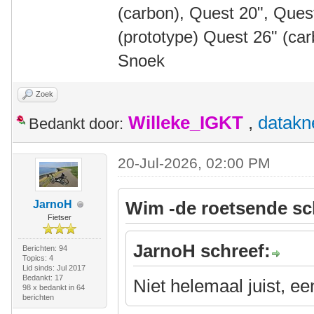
(carbon), Quest 20", Que
(prototype) Quest 26" (ca
Snoek
Zoek
Willeke_IGKT
,
datakn
Bedankt door:
20-Jul-2026, 02:00 PM
Wim -de roetsende sc
JarnoH
Fietser
JarnoH schreef:
Berichten: 94
Topics: 4
Lid sinds: Jul 2017
Bedankt: 17
Niet helemaal juist, e
98 x bedankt in 64
berichten