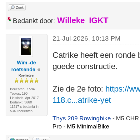
Zoek
Willeke_IGKT
Bedankt door:
21-Jul-2026, 10:13 PM
Catrike heeft een ronde 
Wim -de
goede constructie.
roetsende
Roeifietser
Zie de 2e foto:
https://
Berichten: 7.594
Topics: 190
118.c...atrike-yet
Lid sinds: Apr 2017
Bedankt: 3660
11217 x bedankt in
5340 berichten
Thys 209 Rowingbike
- M5 CHR
Pro - M5 MinimalBike