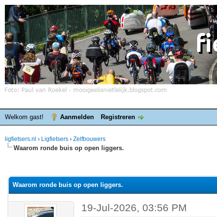
Welkom gast!
Aanmelden
Registreren
ligfietsers.nl
›
Ligfietsers
›
Zelfbouwers
Waarom ronde buis op open liggers.
elde waardering is 0
Waarom ronde buis op open liggers.
19-Jul-2026, 03:56 PM