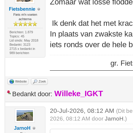
Zomaar wat losse flodder
Fietsbennie
Fiets m'n voeten
achterna
Ik denk dat het met krac
In plaats van zwakste ka
Berichten: 1.879
Topics: 45
Lid sinds: May 2018
iets ronds over de hele b
Bedankt: 3123
2715 x bedankt in
989 berichten
gr. Fi
Website
Zoek
Willeke_IGKT
Bedankt door:
20-Jul-2026, 08:12 AM
(Dit be
2026, 08:12 AM door
JarnoH
.)
JarnoH