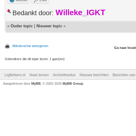
Website
Zoek
Willeke_IGKT
Bedankt door:
«
Ouder topic
|
Nieuwer topic
»
Afdrukversie weergeven
Ga naar locat
Gebruikers die dit topic lezen: 1 gast(en)
Ligfietsers.nl
Naar boven
Archiefmodus
Nieuwe berichten
Berichten va
Aangedreven door
MyBB
, © 2002-2026
MyBB Group
.