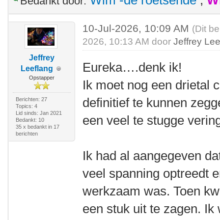
Wim -de roetsende
,
W
Bedankt door:
10-Jul-2026, 10:09 AM
(Dit be
2026, 10:13 AM door
Jeffrey Le
Jeffrey
Eureka….denk ik!
Leeflang
Opstapper
Ik moet nog een drieta
definitief te kunnen zeg
Berichten: 27
Topics: 4
Lid sinds: Jan 2021
een veel te stugge verin
Bedankt: 10
35 x bedankt in 17
berichten
Ik had al aangegeven dat
veel spanning optreedt e
werkzaam was. Toen kwa
een stuk uit te zagen. Ik