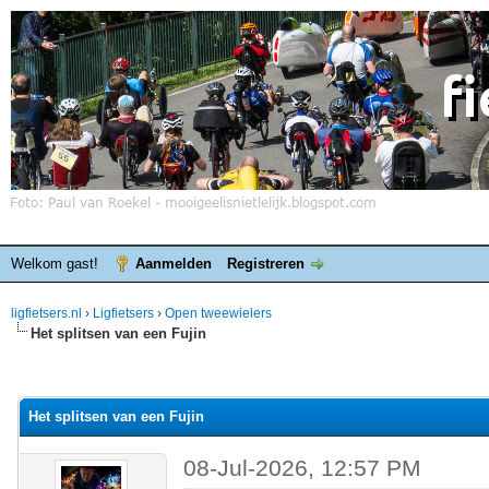
Welkom gast!
Aanmelden
Registreren
ligfietsers.nl
›
Ligfietsers
›
Open tweewielers
Het splitsen van een Fujin
elde waardering is 0
Het splitsen van een Fujin
08-Jul-2026, 12:57 PM