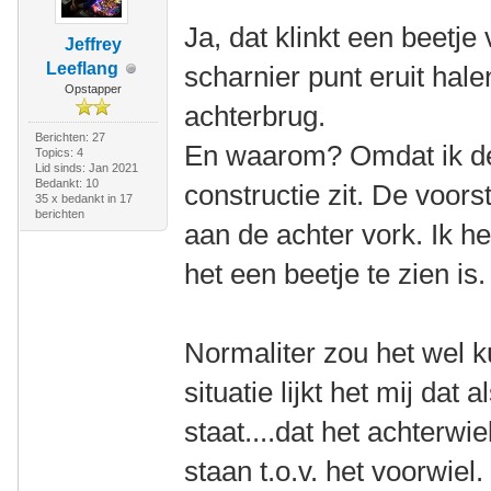
Ja, dat klinkt een beetje
Jeffrey
Leeflang
scharnier punt eruit hale
Opstapper
achterbrug.
Berichten: 27
En waarom? Omdat ik den
Topics: 4
Lid sinds: Jan 2021
Bedankt: 10
constructie zit. De voorst
35 x bedankt in 17
berichten
aan de achter vork. Ik h
het een beetje te zien is.
Normaliter zou het wel 
situatie lijkt het mij dat 
staat....dat het achterwi
staan t.o.v. het voorwiel.