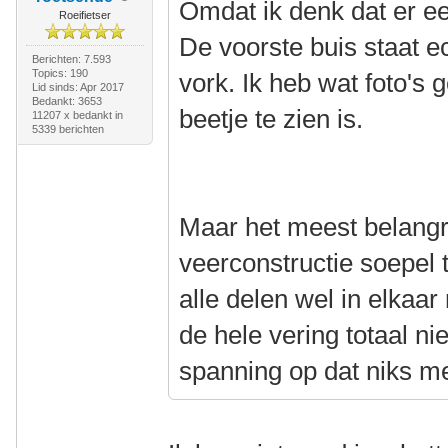
Omdat ik denk dat er een
Roeifietser
De voorste buis staat ec
Berichten: 7.593
Topics: 190
vork. Ik heb wat foto's
Lid sinds: Apr 2017
Bedankt: 3653
beetje te zien is.
11207 x bedankt in
5339 berichten
Maar het meest belangri
veerconstructie soepel 
alle delen wel in elkaa
de hele vering totaal ni
spanning op dat niks 