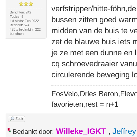
verfstripper/hitte-föhn,d
Berichten: 242
Topics: 8
bussen zitten goed warm
Lid sinds: Feb 2022
Bedankt: 574
midden van de buis te ve
425 x bedankt in 222
berichten
zet de blauwe buis iets 
je ze met een dunne en 
cq schroevedraaier vanui
circulerende beweging lo
FosVelo,Dries Baron,Flevo
favorieten,rest = n+1
Zoek
Willeke_IGKT
,
Jeffrey
Bedankt door: