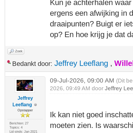
Kun je achterhalen waar d
ergens een afwijking in d
draaipunten? Buigt er ie
op? En hoe krijg je dat d
Zoek
Jeffrey Leeflang
,
Will
Bedankt door:
09-Jul-2026, 09:00 AM
(Dit be
2026, 09:49 AM door
Jeffrey Le
Jeffrey
Leeflang
Opstapper
Ik kan niet goed inschatt
moeten zien. Is waarschi
Berichten: 27
Topics: 4
Lid sinds: Jan 2021