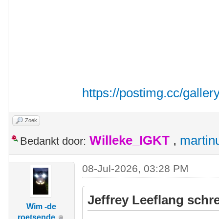
https://postimg.cc/galle
Zoek
Willeke_IGKT
,
martin
Bedankt door:
08-Jul-2026, 03:28 PM
Jeffrey Leeflang schre
Wim -de
roetsende