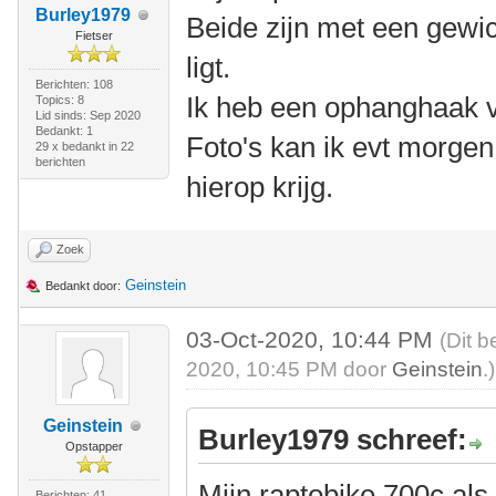
Burley1979
Beide zijn met een gewich
Fietser
ligt.
Berichten: 108
Ik heb een ophanghaak v
Topics: 8
Lid sinds: Sep 2020
Bedankt: 1
Foto's kan ik evt morgen
29 x bedankt in 22
berichten
hierop krijg.
Zoek
Geinstein
Bedankt door:
03-Oct-2020, 10:44 PM
(Dit b
2020, 10:45 PM door
Geinstein
.)
Geinstein
Burley1979 schreef:
Opstapper
Mijn raptobike 700c als
Berichten: 41