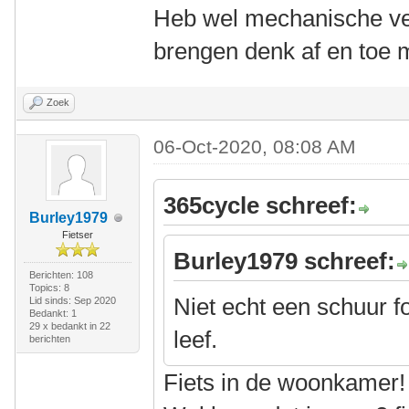
Heb wel mechanische ven
brengen denk af en toe 
Zoek
06-Oct-2020, 08:08 AM
365cycle schreef:
Burley1979
Fietser
Burley1979 schreef:
Berichten: 108
Topics: 8
Niet echt een schuur f
Lid sinds: Sep 2020
Bedankt: 1
29 x bedankt in 22
leef.
berichten
Fiets in de woonkamer