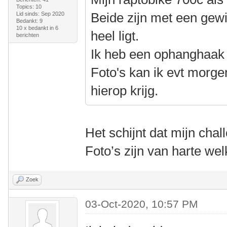
Topics: 10
Beide zijn met een gewic
Lid sinds: Sep 2020
Bedankt: 9
10 x bedankt in 6
heel ligt.
berichten
Ik heb een ophanghaak v
Foto's kan ik evt morge
hierop krijg.
Het schijnt dat mijn chall
Foto’s zijn van harte we
Zoek
03-Oct-2020, 10:57 PM