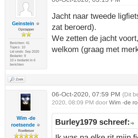
Jacht naar tweede ligfiets
Geinstein
zat beroerd).
Opstapper
We zetten de jacht voort,
Berichten: 41
welkom (graag met merk
Topics: 10
Lid sinds: Sep 2020
Bedankt: 9
10 x bedankt in 6
berichten
Zoek
06-Oct-2020, 07:59 PM
(Dit b
2020, 08:09 PM door
Wim -de r
Wim -de
Burley1979 schreef:
roetsende
Roeifietser
Ik was na elke rit mijn