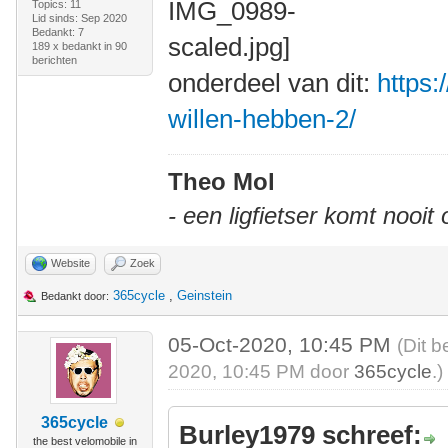
Topics: 11
Lid sinds: Sep 2020
Bedankt: 7
189 x bedankt in 90
berichten
onderdeel van dit:
https:
willen-hebben-2/
Theo Mol
- een ligfietser komt nooit
Website
Zoek
365cycle
,
Geinstein
Bedankt door:
05-Oct-2020, 10:45 PM
(Dit b
2020, 10:45 PM door
365cycle
.)
365cycle
Burley1979 schreef:
the best velomobile in