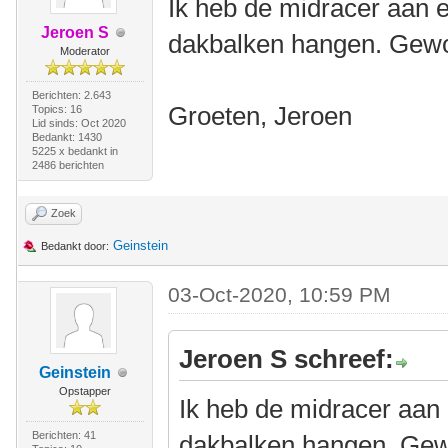
Ik heb de midracer aan 
Jeroen S
dakbalken hangen. Gewo
Moderator
Berichten: 2.643
Groeten, Jeroen
Topics: 16
Lid sinds: Oct 2020
Bedankt: 1430
5225 x bedankt in
2486 berichten
Zoek
Geinstein
Bedankt door:
03-Oct-2020, 10:59 PM
Jeroen S schreef:
Geinstein
Opstapper
Ik heb de midracer aan
Berichten: 41
dakbalken hangen. Gew