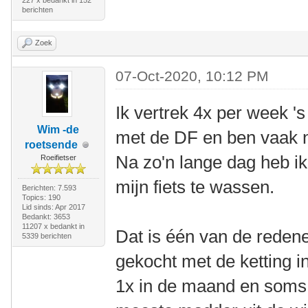
227 x bedankt in 152
berichten
Zoek
07-Oct-2020, 10:12 PM
Ik vertrek 4x per week '
Wim -de
met de DF en ben vaak n
roetsende
Na zo'n lange dag heb ik
Roeifietser
mijn fiets te wassen.
Berichten: 7.593
Topics: 190
Lid sinds: Apr 2017
Bedankt: 3653
11207 x bedankt in
Dat is één van de rede
5339 berichten
gekocht met de ketting i
1x in de maand en soms 