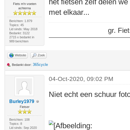
het fietsen zelf delen we
Fiets m'n voeten
achterna
met elkaar...
Berichten: 1.879
Topics: 45
gr. Fi
Lid sinds: May 2018
Bedankt: 3122
2715 x bedankt in
989 berichten
Website
Zoek
365cycle
Bedankt door:
04-Oct-2020, 09:02 PM
Niet echt een schuur fot
Burley1979
Fietser
Berichten: 108
Topics: 8
Lid sinds: Sep 2020