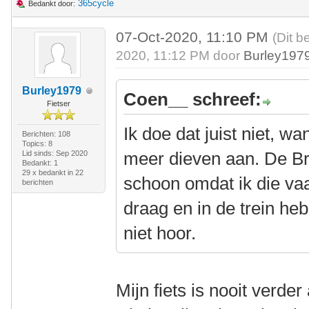
365cycle
Bedankt door:
07-Oct-2020, 11:10 PM
(Dit b
2020, 11:12 PM door
Burley197
Burley1979
Coen__ schreef:
Fietser
Ik doe dat juist niet, w
Berichten: 108
Topics: 8
meer dieven aan. De B
Lid sinds: Sep 2020
Bedankt: 1
29 x bedankt in 22
schoon omdat ik die vaak
berichten
draag en in de trein he
niet hoor.
Mijn fiets is nooit verde