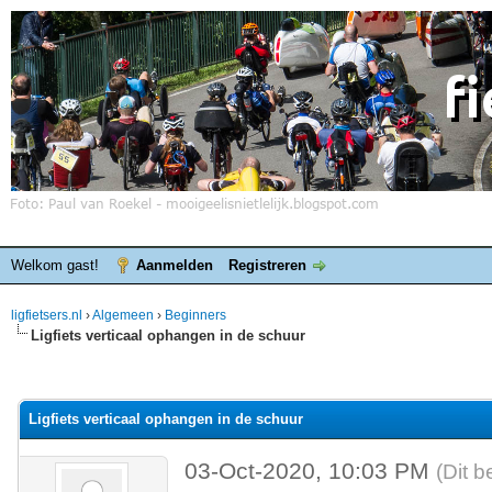
Welkom gast!
Aanmelden
Registreren
ligfietsers.nl
›
Algemeen
›
Beginners
Ligfiets verticaal ophangen in de schuur
elde waardering is 0
Ligfiets verticaal ophangen in de schuur
03-Oct-2020, 10:03 PM
(Dit b