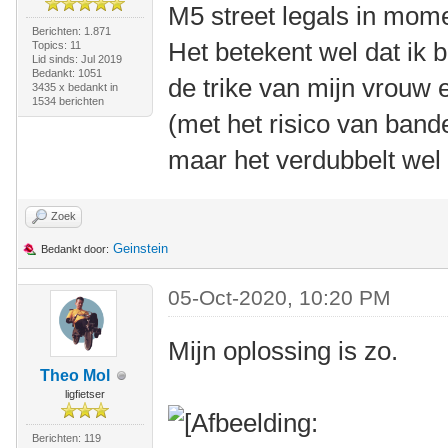
M5 street legals in mome
Berichten: 1.871
Het betekent wel dat ik 
Topics: 11
Lid sinds: Jul 2019
Bedankt: 1051
de trike van mijn vrouw
3435 x bedankt in
1534 berichten
(met het risico van ban
maar het verdubbelt wel d
Zoek
Geinstein
Bedankt door:
05-Oct-2020, 10:20 PM
Mijn oplossing is zo.
Theo Mol
ligfietser
Berichten: 119