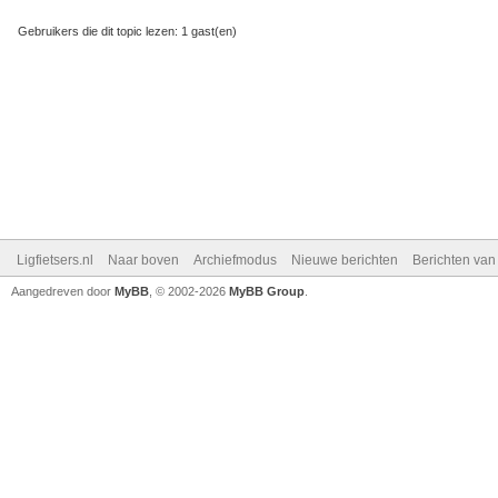
Gebruikers die dit topic lezen: 1 gast(en)
Ligfietsers.nl
Naar boven
Archiefmodus
Nieuwe berichten
Berichten va
Aangedreven door
MyBB
, © 2002-2026
MyBB Group
.