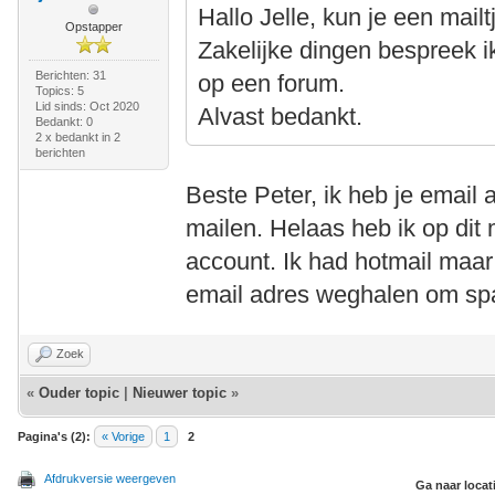
Hallo Jelle, kun je een mail
Opstapper
Zakelijke dingen bespreek ik 
Berichten: 31
op een forum.
Topics: 5
Lid sinds: Oct 2020
Alvast bedankt.
Bedankt: 0
2 x bedankt in 2
berichten
Beste Peter, ik heb je email 
mailen. Helaas heb ik op di
account. Ik had hotmail maar 
email adres weghalen om sp
Zoek
«
Ouder topic
|
Nieuwer topic
»
Pagina's (2):
« Vorige
1
2
Afdrukversie weergeven
Ga naar locat