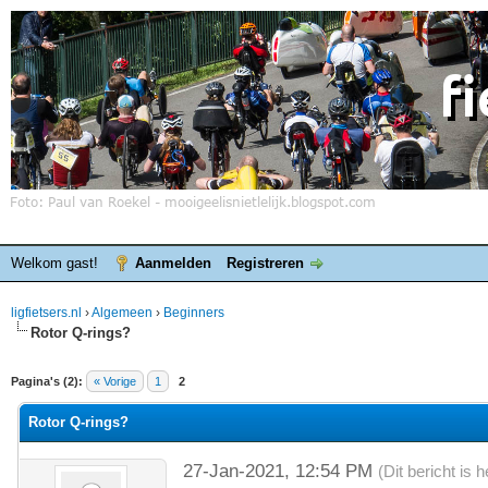
Welkom gast!
Aanmelden
Registreren
ligfietsers.nl
›
Algemeen
›
Beginners
Rotor Q-rings?
elde waardering is 0
Pagina's (2):
« Vorige
1
2
Rotor Q-rings?
27-Jan-2021, 12:54 PM
(Dit bericht is