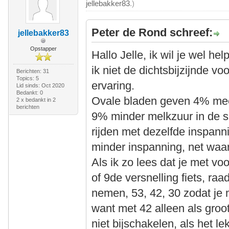
jellebakker83
.)
Peter de Rond schreef:
jellebakker83
Opstapper
Hallo Jelle, ik wil je wel h
ik niet de dichtsbijzijnde v
Berichten: 31
Topics: 5
ervaring.
Lid sinds: Oct 2020
Bedankt: 0
Ovale bladen geven 4% mee
2 x bedankt in 2
berichten
9% minder melkzuur in de sp
rijden met dezelfde inspann
minder inspanning, net waar 
Als ik zo lees dat je met vo
of 9de versnelling fiets, raa
nemen, 53, 42, 30 zodat je 
want met 42 alleen als groots
niet bijschakelen, als het le