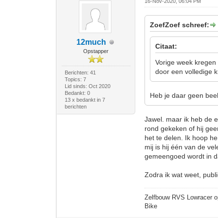
16-Nov-2020, 06:04 PM
ZoefZoef schreef:
12much
Citaat:
Opstapper
Vorige week kregen
door een volledige k
Berichten: 41
Topics: 7
Lid sinds: Oct 2020
Bedankt: 0
Heb je daar geen bee
13 x bedankt in 7
berichten
Jawel. maar ik heb de e
rond gekeken of hij geen
het te delen. Ik hoop h
mij is hij één van de v
gemeengoed wordt in d
Zodra ik wat weet, public
Zelfbouw RVS Lowracer o
Bike