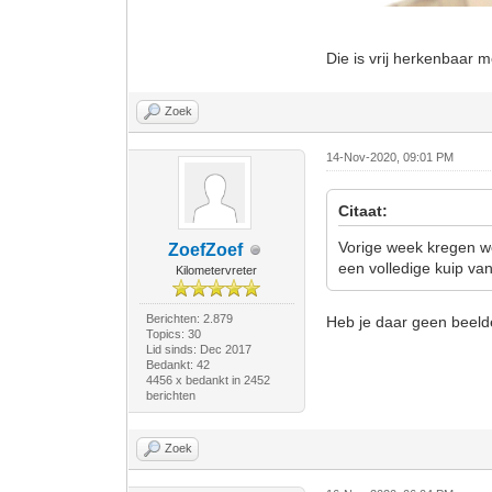
Die is vrij herkenbaar 
Zoek
14-Nov-2020, 09:01 PM
Citaat:
Vorige week kregen w
ZoefZoef
een volledige kuip va
Kilometervreter
Berichten: 2.879
Heb je daar geen beel
Topics: 30
Lid sinds: Dec 2017
Bedankt: 42
4456 x bedankt in 2452
berichten
Zoek