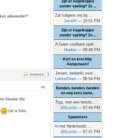
Zijn er kogelkopjes
zonder speling? Zo ...
Zal volgens mij bij ...
ket alleweder?
JarnoH
— 10:01 PM
Zijn er kogelkopjes
zonder speling? Zo ...
A Geen voelbare spel...
Hoekie
— 09:48 PM
Kort en krachtig:
Aangenaam!
Jeroen, bedankt voor...
}
Antwoord
LekkerDoen
— 08:54 PM
#3
Banden, banden, banden
en nog eens band...
e lokatie die
Tsja, met een heiste...
365cycle
— 07:44 PM
s
(al is foto
Spammers
In het Nederlands ...
365cycle
— 07:41 PM