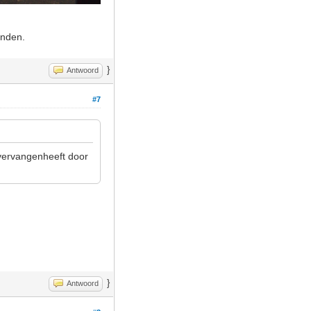
onden.
}
Antwoord
#7
vervangenheeft door
}
Antwoord