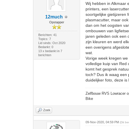
Wij hebben in Alkmaar 
printers, een lasercutt
soortgelijke gietijzere
12much
plasmacutter, maar ook
Opstapper
dan om het oogsten van 
ombouwen van ligfietse
Berichten: 41
jaren geleden ook een 
Topics: 7
zijn kleuren en werd el
Lid sinds: Oct 2020
een overigens afgeslot
Bedankt: 0
13 x bedankt in 7
wat.
berichten
Vorige week kregen we
volledige kuip van Red 
komt het gesprek natuurl
toch? Dus ik waag een 
duidelijker foto, deze i
Zelfbouw RVS Lowracer o
Bike
Zoek
09-Nov-2020, 04:59 PM
(Dit b