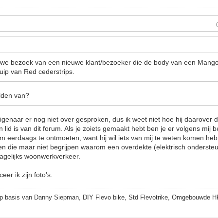
 we bezoek van een nieuwe klant/bezoeker die de body van een Mang
uip van Red cederstrips.
lden van?
igenaar er nog niet over gesproken, dus ik weet niet hoe hij daarover d
 lid is van dit forum. Als je zoiets gemaakt hebt ben je er volgens mij
em eerdaags te ontmoeten, want hij wil iets van mij te weten komen he
elen die maar niet begrijpen waarom een overdekte (elektrisch onderste
agelijks woonwerkverkeer.
eer ik zijn foto's.
p basis van Danny Siepman, DIY Flevo bike, Std Flevotrike, Omgebouwde H