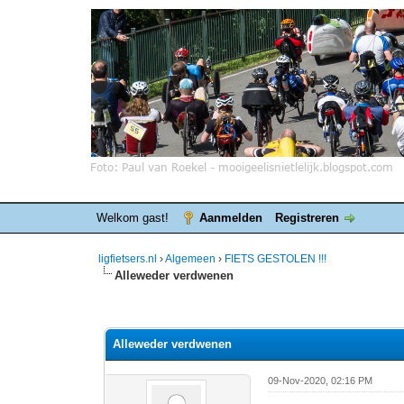
Welkom gast!
Aanmelden
Registreren
ligfietsers.nl
›
Algemeen
›
FIETS GESTOLEN !!!
Alleweder verdwenen
0 stemmen - gemiddelde waardering is 0
1
2
3
4
5
Alleweder verdwenen
09-Nov-2020, 02:16 PM