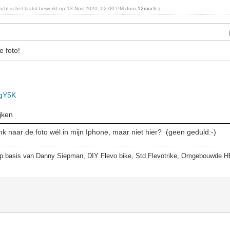
ericht is het laatst bewerkt op 13-Nov-2020, 02:00 PM door
12much
.)
 foto!
1gY5K
jken
link naar de foto wél in mijn Iphone, maar niet hier? (geen geduld:-)
p basis van Danny Siepman, DIY Flevo bike, Std Flevotrike, Omgebouwde H