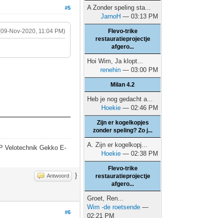
A Zonder speling sta...
#5
JarnoH
— 03:13 PM
(09-Nov-2020, 11:04 PM)
Flevo-trike
restauratieprojectje
afgero...
Hoi Wim, Ja klopt...
renehin
— 03:00 PM
Milan 4.2
Heb je nog gedacht a...
Hoekie
— 02:46 PM
Zijn er kogelkopjes
zonder speling? Zo j...
A. Zijn er kogelkopj...
P Velotechnik Gekko E-
Hoekie
— 02:38 PM
Flevo-trike
}
Antwoord
restauratieprojectje
afgero...
Groet, Ren...
Wim -de roetsende
—
#6
02:21 PM