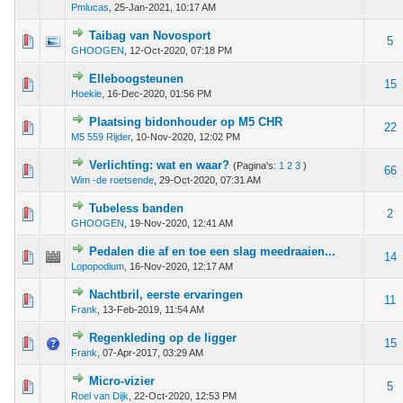
Pmlucas
,
25-Jan-2021, 10:17 AM
Taibag van Novosport
em - 2 van 5 gemiddeld
1
2
3
4
5
5
GHOOGEN
,
12-Oct-2020, 07:18 PM
Elleboogsteunen
 - 0 van 5 gemiddeld
1
2
3
4
5
15
Hoekie
,
16-Dec-2020, 01:56 PM
Plaatsing bidonhouder op M5 CHR
 stem - 4 van 5 gemiddeld
1
2
3
4
5
22
M5 559 Rijder
,
10-Nov-2020, 12:02 PM
Verlichting: wat en waar?
(Pagina's:
1
2
3
)
 - 0 van 5 gemiddeld
1
2
3
4
5
66
Wim -de roetsende
,
29-Oct-2020, 07:31 AM
Tubeless banden
 - 0 van 5 gemiddeld
1
2
3
4
5
2
GHOOGEN
,
19-Nov-2020, 12:41 AM
Pedalen die af en toe een slag meedraaien...
 - 0 van 5 gemiddeld
1
2
3
4
5
14
Lopopodium
,
16-Nov-2020, 12:17 AM
Nachtbril, eerste ervaringen
 - 0 van 5 gemiddeld
1
2
3
4
5
11
Frank
,
13-Feb-2019, 11:54 AM
Regenkleding op de ligger
 - 0 van 5 gemiddeld
1
2
3
4
5
15
Frank
,
07-Apr-2017, 03:29 AM
Micro-vizier
 - 0 van 5 gemiddeld
1
2
3
4
5
5
Roel van Dijk
,
22-Oct-2020, 12:53 PM