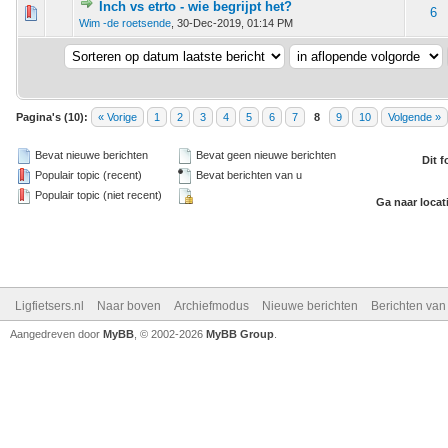
Inch vs etrto - wie begrijpt het?
 - 0 van 5 gemiddeld
1
2
3
4
5
6
Wim -de roetsende
,
30-Dec-2019, 01:14 PM
Pagina's (10):
« Vorige
1
2
3
4
5
6
7
8
9
10
Volgende »
Bevat nieuwe berichten
Bevat geen nieuwe berichten
Dit 
Populair topic (recent)
Bevat berichten van u
Populair topic (niet recent)
Ga naar locat
Ligfietsers.nl
Naar boven
Archiefmodus
Nieuwe berichten
Berichten va
Aangedreven door
MyBB
, © 2002-2026
MyBB Group
.