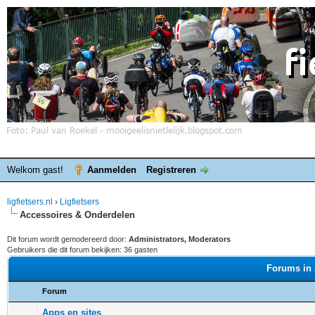
Welkom gast!
Aanmelden
Registreren
ligfietsers.nl
›
Ligfietsers
Accessoires & Onderdelen
Dit forum wordt gemodereerd door:
Administrators, Moderators
Gebruikers die dit forum bekijken: 36 gasten
Forums in 
Forum
Apps en sites