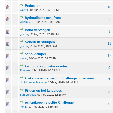
Pedaal tik
 - 0 van 5 gemiddeld
1
2
3
4
5
18
GertBr
,
19-Aug-2020, 05:51 PM
hydraulische schijfrem
 - 0 van 5 gemiddeld
1
2
3
4
5
2
Willem V
,
07-Sep-2020, 08:21 AM
Band vervangen
 - 0 van 5 gemiddeld
1
2
3
4
5
9
gideon
,
02-Aug-2020, 12:18 PM
Scheur in stuurpen
 - 0 van 5 gemiddeld
1
2
3
4
5
13
gideon
,
21-Jul-2020, 10:38 AM
schokdemper
 - 0 van 5 gemiddeld
1
2
3
4
5
17
isacat
,
10-Jul-2020, 08:57 PM
kettingolie op fietsvakantie
 - 0 van 5 gemiddeld
1
2
3
4
5
9
Roepers
,
12-Jul-2020, 08:03 AM
krakende achtervering (challenge hurricane)
 - 0 van 5 gemiddeld
1
2
3
4
5
7
dimitrivandenbossche
,
26-May-2020, 09:40 PM
Rijden op het tandvlees
 - 0 van 5 gemiddeld
1
2
3
4
5
8
Bart Verbeek
,
09-Feb-2020, 12:18 AM
ruilen/kopen stoeltje Challenge
 - 0 van 5 gemiddeld
1
2
3
4
5
0
Piet K
,
23-Feb-2020, 04:59 PM