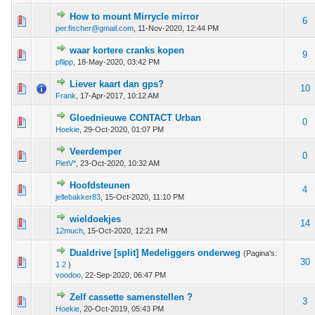
How to mount Mirrycle mirror
 - 0 van 5 gemiddeld
1
2
3
4
5
6
per.fischer@gmail.com
,
11-Nov-2020, 12:44 PM
waar kortere cranks kopen
1 stem - 5 van 5 gemiddeld
1
2
3
4
5
9
pflipp
,
18-May-2020, 03:42 PM
Liever kaart dan gps?
 - 0 van 5 gemiddeld
1
2
3
4
5
10
Frank
,
17-Apr-2017, 10:12 AM
Gloednieuwe CONTACT Urban
 - 0 van 5 gemiddeld
1
2
3
4
5
0
Hoekie
,
29-Oct-2020, 01:07 PM
Veerdemper
 - 0 van 5 gemiddeld
1
2
3
4
5
0
PietV*
,
23-Oct-2020, 10:32 AM
Hoofdsteunen
 - 0 van 5 gemiddeld
1
2
3
4
5
4
jellebakker83
,
15-Oct-2020, 11:10 PM
wieldoekjes
 - 0 van 5 gemiddeld
1
2
3
4
5
14
12much
,
15-Oct-2020, 12:21 PM
Dualdrive [split] Medeliggers onderweg
(Pagina's:
 - 0 van 5 gemiddeld
1
2
3
4
5
30
1
2
)
voodoo
,
22-Sep-2020, 06:47 PM
Zelf cassette samenstellen ?
 - 0 van 5 gemiddeld
1
2
3
4
5
3
Hoekie
,
20-Oct-2019, 05:43 PM