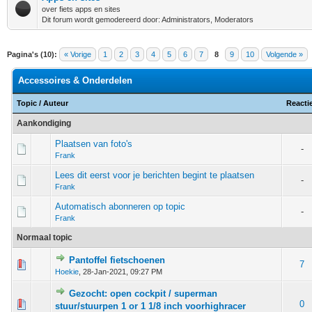
over fiets apps en sites
Dit forum wordt gemodereerd door: Administrators, Moderators
Pagina's (10):
« Vorige
1
2
3
4
5
6
7
8
9
10
Volgende »
Accessoires & Onderdelen
Topic
/
Auteur
Reacti
Aankondiging
Plaatsen van foto's
-
Frank
Lees dit eerst voor je berichten begint te plaatsen
-
Frank
Automatisch abonneren op topic
-
Frank
Normaal topic
Pantoffel fietschoenen
 - 0 van 5 gemiddeld
1
2
3
4
5
7
Hoekie
,
28-Jan-2021, 09:27 PM
Gezocht: open cockpit / superman
 - 0 van 5 gemiddeld
1
2
3
4
5
0
stuur/stuurpen 1 or 1 1/8 inch voorhighracer