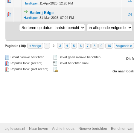
 - 0 van 5 gemiddeld
1
2
3
4
5
12
Hardloper
,
11-Apr-2025, 12:20 PM
Batterij Edge
 - 0 van 5 gemiddeld
1
2
3
4
5
24
Hardloper
,
31-Mar-2025, 07:04 PM
Pagina's (10):
« Vorige
1
2
3
4
5
6
7
8
9
10
Volgende »
Bevat nieuwe berichten
Bevat geen nieuwe berichten
Dit 
Populair topic (recent)
Bevat berichten van u
Populair topic (niet recent)
Ga naar locat
Ligfietsers.nl
Naar boven
Archiefmodus
Nieuwe berichten
Berichten va