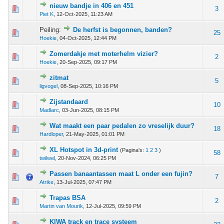
nieuw bandje in 406 en 451
 - 0 van 5 gemiddeld
1
2
3
4
5
3
Piet K
,
12-Oct-2025, 11:23 AM
Peiling:
De herfst is begonnen, banden?
 - 0 van 5 gemiddeld
1
2
3
4
5
25
Hoekie
,
04-Oct-2025, 12:44 PM
Zomerdakje met moterhelm vizier?
 - 0 van 5 gemiddeld
1
2
3
4
5
2
Hoekie
,
20-Sep-2025, 09:17 PM
zitmat
 - 0 van 5 gemiddeld
1
2
3
4
5
5
ligvogel
,
08-Sep-2025, 10:16 PM
Zijstandaard
 - 0 van 5 gemiddeld
1
2
3
4
5
10
Madlarc
,
03-Jun-2025, 08:15 PM
Wat maakt een paar pedalen zo vreselijk duur?
 - 0 van 5 gemiddeld
1
2
3
4
5
18
Hardloper
,
21-May-2025, 01:01 PM
XL Hotspot in 3d-print
(Pagina's:
1
2
3
)
 - 0 van 5 gemiddeld
1
2
3
4
5
58
twilwel
,
20-Nov-2024, 06:25 PM
Passen banaantassen maat L onder een fujin?
 - 0 van 5 gemiddeld
1
2
3
4
5
7
Atrike
,
13-Jul-2025, 07:47 PM
Trapas BSA
 - 0 van 5 gemiddeld
1
2
3
4
5
2
Martin van Mourik
,
12-Jul-2025, 09:59 PM
KIWA track en trace systeem