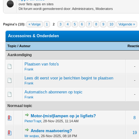
over fiets apps en sites
Dit forum wordt gemodereerd door: Administrators, Moderators
Pagina's (10):
« Vorige
1
2
3
4
5
6
7
8
9
10
Volgende »
Accessoires & Onderdelen
Topic
/
Auteur
Reacti
Aankondiging
Plaatsen van foto's
-
Frank
Lees dit eerst voor je berichten begint te plaatsen
-
Frank
Automatisch abonneren op topic
-
Frank
Normaal topic
Motor-(mist)lampen op je ligfiets?
 - 0 van 5 gemiddeld
1
2
3
4
5
8
PieterTrapt
,
28-Nov-2025, 11:14 AM
Andere maatvoering?
 - 0 van 5 gemiddeld
1
2
3
4
5
19
Mr wojtas
,
26-Nov-2025, 08:18 PM