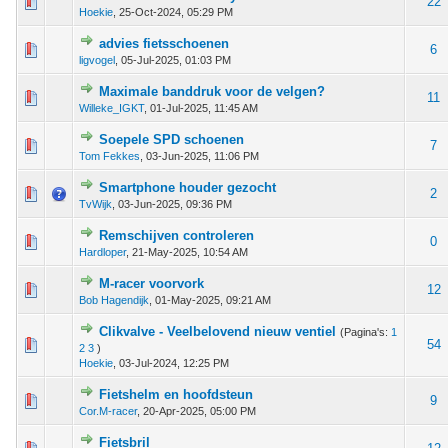
 - 0 van 5 gemiddeld
1
2
3
4
5
22
Hoekie
,
25-Oct-2024, 05:29 PM
advies fietsschoenen
 - 0 van 5 gemiddeld
1
2
3
4
5
6
ligvogel
,
05-Jul-2025, 01:03 PM
Maximale banddruk voor de velgen?
 - 0 van 5 gemiddeld
1
2
3
4
5
11
Willeke_IGKT
,
01-Jul-2025, 11:45 AM
Soepele SPD schoenen
 - 0 van 5 gemiddeld
1
2
3
4
5
7
Tom Fekkes
,
03-Jun-2025, 11:06 PM
Smartphone houder gezocht
 - 0 van 5 gemiddeld
1
2
3
4
5
2
TvWijk
,
03-Jun-2025, 09:36 PM
Remschijven controleren
 - 0 van 5 gemiddeld
1
2
3
4
5
0
Hardloper
,
21-May-2025, 10:54 AM
M-racer voorvork
 - 0 van 5 gemiddeld
1
2
3
4
5
12
Bob Hagendijk
,
01-May-2025, 09:21 AM
Clikvalve - Veelbelovend nieuw ventiel
(Pagina's:
1
 - 0 van 5 gemiddeld
1
2
3
4
5
54
2
3
)
Hoekie
,
03-Jul-2024, 12:25 PM
Fietshelm en hoofdsteun
 - 0 van 5 gemiddeld
1
2
3
4
5
9
Cor.M-racer
,
20-Apr-2025, 05:00 PM
Fietsbril