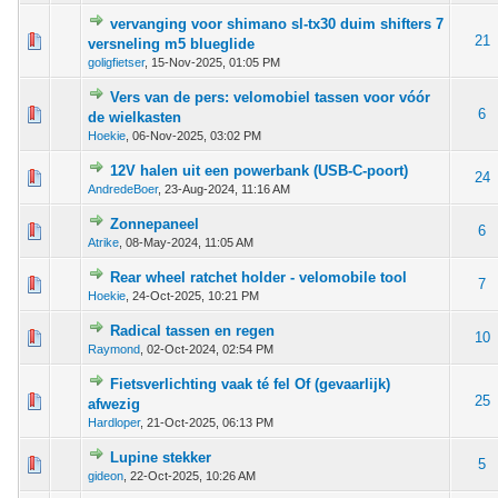
vervanging voor shimano sl-tx30 duim shifters 7
 - 0 van 5 gemiddeld
1
2
3
4
5
21
versneling m5 blueglide
goligfietser
,
15-Nov-2025, 01:05 PM
Vers van de pers: velomobiel tassen voor vóór
 - 0 van 5 gemiddeld
1
2
3
4
5
6
de wielkasten
Hoekie
,
06-Nov-2025, 03:02 PM
12V halen uit een powerbank (USB-C-poort)
 - 0 van 5 gemiddeld
1
2
3
4
5
24
AndredeBoer
,
23-Aug-2024, 11:16 AM
Zonnepaneel
 - 0 van 5 gemiddeld
1
2
3
4
5
6
Atrike
,
08-May-2024, 11:05 AM
Rear wheel ratchet holder - velomobile tool
 - 0 van 5 gemiddeld
1
2
3
4
5
7
Hoekie
,
24-Oct-2025, 10:21 PM
Radical tassen en regen
 - 0 van 5 gemiddeld
1
2
3
4
5
10
Raymond
,
02-Oct-2024, 02:54 PM
Fietsverlichting vaak té fel Of (gevaarlijk)
 - 0 van 5 gemiddeld
1
2
3
4
5
25
afwezig
Hardloper
,
21-Oct-2025, 06:13 PM
Lupine stekker
 - 0 van 5 gemiddeld
1
2
3
4
5
5
gideon
,
22-Oct-2025, 10:26 AM