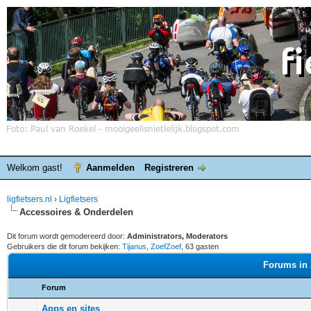
Welkom gast!
Aanmelden
Registreren
ligfietsers.nl
›
Ligfietsers
Accessoires & Onderdelen
Dit forum wordt gemodereerd door:
Administrators, Moderators
Gebruikers die dit forum bekijken:
Tijanus
,
ZoefZoef
, 63 gasten
Forums in 
Forum
Apps en sites